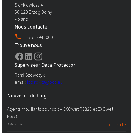
Sienkiewicza 4
56-120 Brzeg Dolny
Poland
Nous contacter
+48717942000
Trouve nous
Superviseur Data Protector
Rafał Szewczyk
email:
iod.rokita@pcc.eu
Nouvelles du blog
Agents mouillants pour sols – EXOwet R3823 et EXOwet
R3831
9-07-2026
Lire la suite