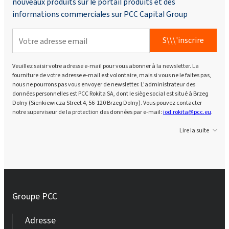
nouveaux produits sur le portail produits et des
informations commerciales sur PCC Capital Group
S\\\'inscrire
Veuillez saisir votre adresse e-mail pour vous abonner à la newsletter. La
fourniture de votre adresse e-mail est volontaire, mais si vous ne le faites pas,
nous ne pourrons pas vous envoyer de newsletter. L'administrateur des
données personnelles est PCC Rokita SA, dont le siège social est situé à Brzeg
Dolny (Sienkiewicza Street 4, 56-120 Brzeg Dolny). Vous pouvez contacter
notre superviseur de la protection des données par e-mail:
iod.rokita@pcc.eu
.
Lire la suite
Groupe PCC
Adresse