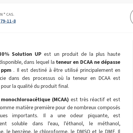
Engrais épandus
ate 80)
POLIkol 4000 COMPRIMÉS (PEG-90)
dures
s
Liquides de toilette
N ° CAS.
79-11-8
bles
Isolation pipe-in-pipe
Isolation en mousse pulvérisée
Hypochlorite de sodium
ques et
Imperméabilisation
Confort et ergonomie
ricin PEG-40)
ROKAnol ID7 (Isodeceth-7)
tique
Flocons de soude caustique
l, C12-15, propoxylé
ROKAnol®LP3135 (éther de polyoxyalkylène
glycol)
ts pour
Hygiène intime
Parfums
Produits polyvalents
80% Solution UP
est un produit de la plus haute
Panneaux sandwich
Plaques de plâtre et ad
Huile de ricin PEG-11
C9-11 PARETH-8
gypse
um
Trichlorosilane
disponible, dans lequel la
teneur en DCAA ne dépasse
Scellants
Additifs
 ppm
. Il est destiné à être utilisé principalement en
Oleate de sorbitane
cie dans des processus où la teneur en DCAA est
PEG-12
Soins de la peau
Soins capillaires
 pour la qualité du produit final.
n
Tubes pré-isolés
additifs pour asphalte
vage
ue
e monochloroacétique (MCAA)
est très réactif et est
 comme matière première pour de nombreux composés
ques importants. Il a une odeur piquante, est
Soins pour hommes
ment soluble dans l'eau, l'éthanol, le méthanol,
ne, le benzène, le chloroforme, le DMSO et le DMF. Il