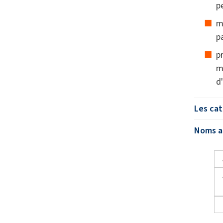
p
m
p
p
m
d
Les cat
Noms al