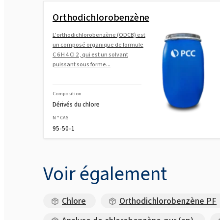
Orthodichlorobenzène
L'orthodichlorobenzène (ODCB) est
un composé organique de formule
C 6 H 4 Cl 2 , qui est un solvant
puissant sous forme...
Composition
Dérivés du chlore
N ° CAS.
95-50-1
Voir également
Chlore
Orthodichlorobenzène PF