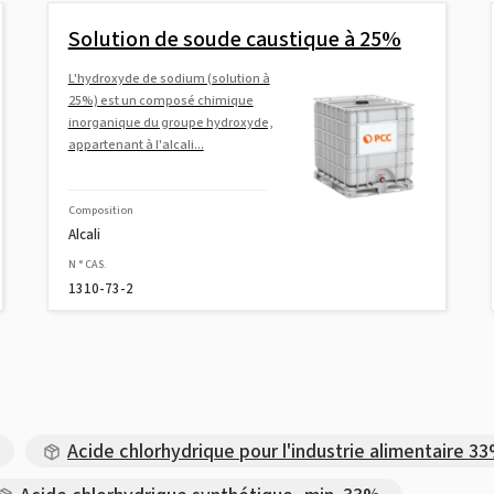
Solution de soude caustique à 25%
L'hydroxyde de sodium (solution à
25%) est un composé chimique
inorganique du groupe hydroxyde,
appartenant à l'alcali...
Composition
Alcali
N ° CAS.
1310-73-2
Acide chlorhydrique pour l'industrie alimentaire 3