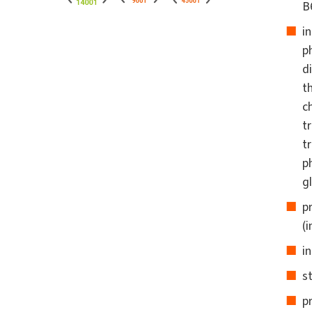
B
i
p
d
t
c
t
t
p
g
p
(
i
s
p