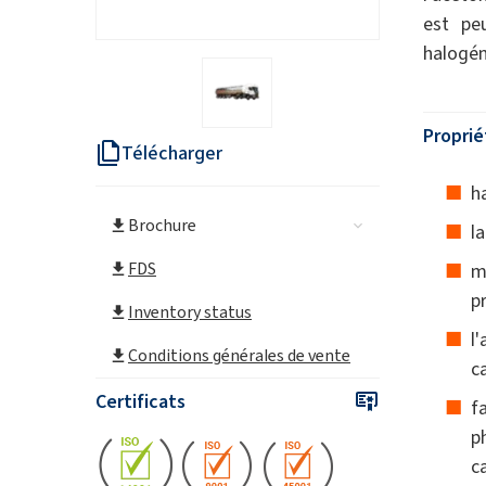
est pe
halogén
Proprié
Télécharger
h
Brochure
l
FDS
m
p
Inventory status
l
Conditions générales de vente
c
Certificats
f
p
c