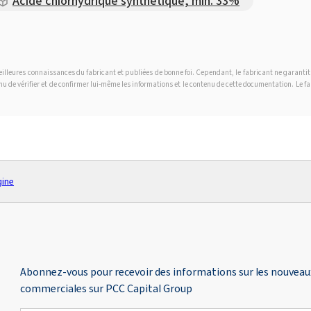
Acide chlorhydrique synthétique, min. 33%
 meilleures connaissances du fabricant et publiées de bonne foi. Cependant, le fabricant ne garanti
tenu de vérifier et de confirmer lui-même les informations et le contenu de cette documentation. Le 
gine
Abonnez-vous pour recevoir des informations sur les nouveaux 
commerciales sur PCC Capital Group