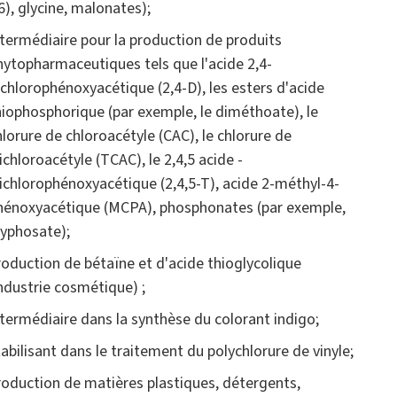
6), glycine, malonates);
ntermédiaire pour la production de produits
hytopharmaceutiques tels que l'acide 2,4-
ichlorophénoxyacétique (2,4-D), les esters d'acide
hiophosphorique (par exemple, le diméthoate), le
hlorure de chloroacétyle (CAC), le chlorure de
richloroacétyle (TCAC), le 2,4,5 acide -
richlorophénoxyacétique (2,4,5-T), acide 2-méthyl-4-
hénoxyacétique (MCPA), phosphonates (par exemple,
lyphosate);
roduction de bétaïne et d'acide thioglycolique
industrie cosmétique) ;
ntermédiaire dans la synthèse du colorant indigo;
tabilisant dans le traitement du polychlorure de vinyle;
roduction de matières plastiques, détergents,