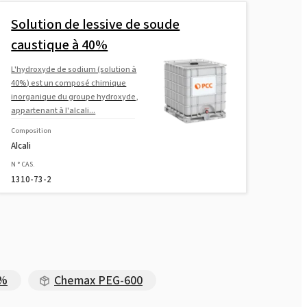
Solution de lessive de soude
caustique à 40%
L'hydroxyde de sodium (solution à
40%) est un composé chimique
inorganique du groupe hydroxyde,
appartenant à l'alcali...
Composition
Alcali
N ° CAS.
1310-73-2
3%
Chemax PEG-600