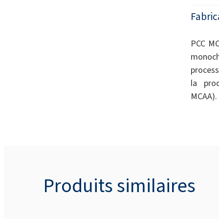
Fabric
PCC MCA
monochl
process
la pro
MCAA).
Produits similaires