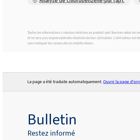
Analyse de chlorobenzène-pur (ap).
Toutes les informations ci-dessus relatives au produit sont fournies selon les
et ne sera pas responsable des résultats de leur utilisation. L'utilisateur est 
sans indiquer les raisons de ces modifications.
La page a été traduite automatiquement.
Ouvrir la page d'ori
Bulletin
Restez informé