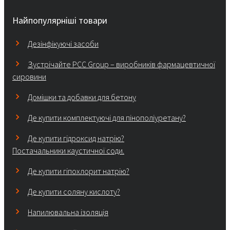
Найпопулярніші товари
Дезінфікуючі засоби
Зустрічайте PCC Group – виробників фармацевтичної
сировини
Домішки та добавки для бетону
Де купити комплектуючі для пінополіуретану?
Де купити гідроксид натрію?
Постачальники каустичної соди.
Де купити гіпохлорит натрію?
Де купити соляну кислоту?
Напилювальна ізоляція