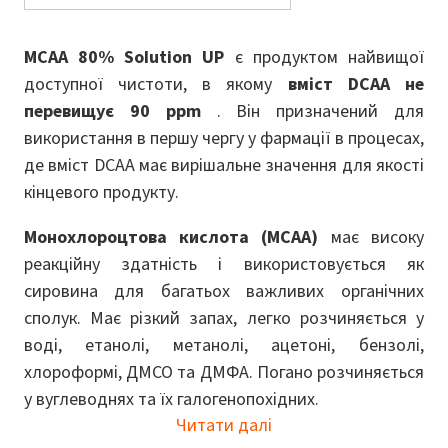
MCAA 80% Solution UP
є продуктом найвищої
доступної чистоти, в якому
вміст DCAA не
перевищує 90 ppm
. Він призначений для
використання в першу чергу у фармації в процесах,
де вміст DCAA має вирішальне значення для якості
кінцевого продукту.
Монохлороцтова кислота (MCAA)
має високу
реакційну здатність і використовується як
сировина для багатьох важливих органічних
сполук. Має різкий запах, легко розчиняється у
воді, етанолі, метанолі, ацетоні, бензолі,
хлороформі, ДМСО та ДМФА. Погано розчиняється
у вуглеводнях та їх галогенопохідних.
Читати далі