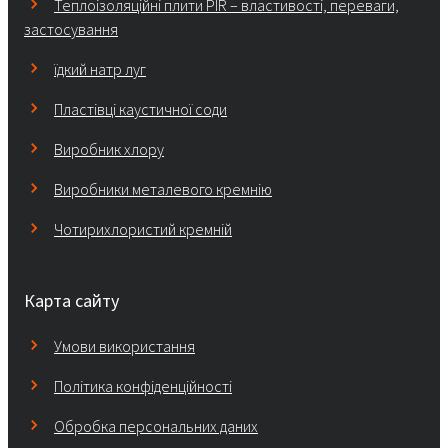
Теплоізоляційні плити PIR – властивості, переваги,
застосування
їдкий натр луг
Пластівці каустичної соди
Виробник хлору
Виробники металевого кремнію
Чотирихлористий кремній
Карта сайту
Умови використання
Політика конфіденційності
Обробка персональних даних