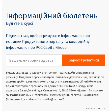
Інформаційний бюлетень
Будьте в курсі
Підпишіться, щоб отримувати інформацію про
новинки Продуктового порталу та комерційну
інформацію про PCC Capital Group
Зареєструватися
Будь ласка, введіть адресу електронної пошти, щоб підписатися на
розсилку. Надання адреси електронної пошти є добровільним, але якщо ви
цього не зробите, ми не зможемо надіслати вам інформаційний бюлетень.
Адміністратором персональних даних є PCC Rokita SA з юридичною
адресою в Бжег-Дольні (вул. Сенкевича, 4, 56-120 Бжег-Дольні). Ви можете
зв’язатися з нашим інспектором із захисту даних електронною поштою:
[hide _email_a address="iod.rokita@pcc.eu"].
Читати далі