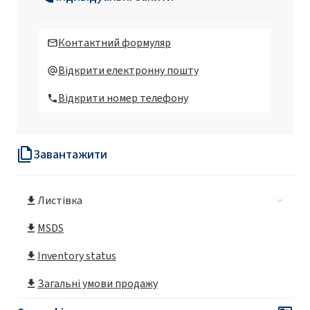
MCAA 80% Solution Tech. (Кислота
монохлороцтова технічна)
Контактний формуляр
MCAA 75% розчин HP (монохлороцтова
Відкрити електронну пошту
кислота)
Відкрити номер телефону
MCAA 75% Solution Tech. (Кислота
монохлороцтова технічна)
Завантажити
MCAA 75% розчин UP (монохлороцтова
кислота)
Листівка
MCAA 70% розчин HP (монохлороцтова
кислота)
MSDS
Inventory status
MCAA 70% Solution Tech. (Кислота
монохлороцтова технічна)
Загальні умови продажу
MCAA 70% розчин UP (монохлороцтова