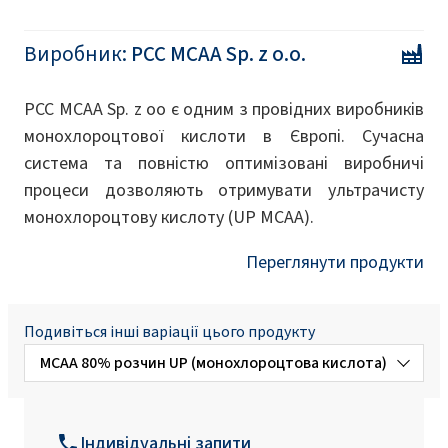
Виробник:
PCC MCAA Sp. z o.o.
PCC MCAA Sp. z oo є одним з провідних виробників
монохлороцтової кислоти в Європі. Сучасна
система та повністю оптимізовані виробничі
процеси дозволяють отримувати ультрачисту
монохлороцтову кислоту (UP MCAA).
Переглянути продукти
Подивіться інші варіації цього продукту
MCAA 80% розчин UP (монохлороцтова кислота)
MCAA 80% розчин HP (монохлороцтова
кислота)
Індивідуальні запити