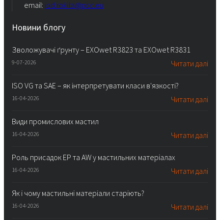
email:
iod.rokita@pcc.eu
Новини блогу
Зволожувачі ґрунту – EXOwet R3823 та EXOwet R3831
9-07-2026
Читати далі
ISO VG та SAE – як інтерпретувати класи в'язкості?
16-04-2026
Читати далі
Види промислових мастил
16-04-2026
Читати далі
Роль присадок EP та AW у мастильних матеріалах
16-04-2026
Читати далі
Як і чому мастильні матеріали старіють?
16-04-2026
Читати далі