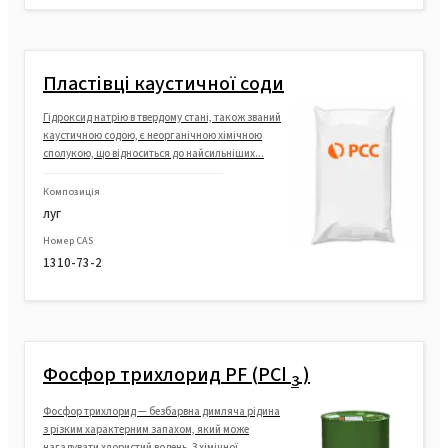
Пластівці каустичної соди
Гідроксид натрію в твердому стані, також званий
каустичною содою, є неорганічною хімічною
сполукою, що відноситься до найсильніших...
Композиція
луг
Номер CAS
1310-73-2
Фосфор трихлорид PF (PCl
)
3
Фосфор трихлорид — безбарвна димляча рідина
з різким характерним запахом, який може
нагадувати хлористий водень. З хімічної...