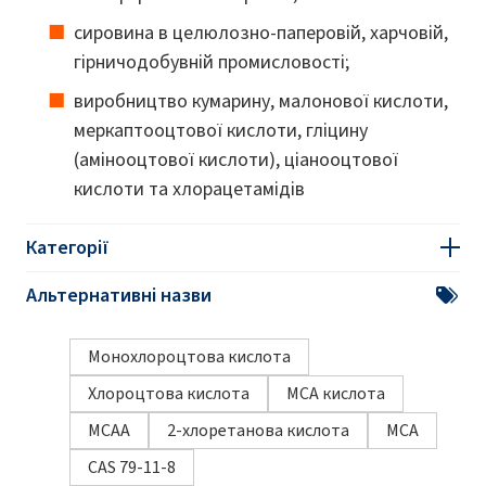
сировина в целюлозно-паперовій, харчовій,
гірничодобувній промисловості;
виробництво кумарину, малонової кислоти,
меркаптооцтової кислоти, гліцину
(амінооцтової кислоти), ціанооцтової
кислоти та хлорацетамідів
Категорії
Альтернативні назви
Монохлороцтова кислота
Хлороцтова кислота
MCA кислота
MCAA
2-хлоретанова кислота
MCA
CAS 79-11-8