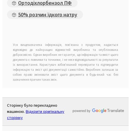
Ортодіхлорбензол ПФ
50% розчин їдкого натру
Уся вищезазначена інформація, пов’язана з продуктом, надається
відповідно до найкращих відомостей виробника та опублікована
добросовісно. Однак виробник не гарантує, що інформація та вміст цього
документа є повними та точними, і не несе відповідальності за результати
їх використання. Користувач зобов'язаний перевірити та підтвердити
інформацію та зміст цієї документації самостійно. Виробник залишає за
собою право змінювати зміст цього документа в будь-який час без
зазначення причин таких змін.
Сторінку було перекладено
машиною.
Відкрити оригінальну
сторінку