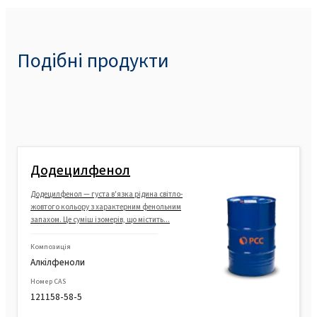
Подібні продукти
Додецилфенол
Додецилфенол — густа в'язка рідина світло-
жовтого кольору з характерним фенольним
запахом. Це суміш ізомерів, що містить...
Композиція
Алкілфеноли
Номер CAS
121158-58-5