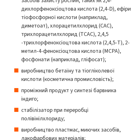
засобів захисту рослин, таких як 2,4-
дихлорфеноксіоцтова кислота (2,4-D), ефіри
тіофосфорної кислоти (наприклад,
диметоат), хлорацетилхлорид (CAC),
трихлорацетилхлорид (TCAC), 2,4,5
-трихлорфеноксіоцтова кислота (2,4,5-T), 2-
метил-4-феноксіоцтова кислота (MCPA),
фосфонати (наприклад, гліфосат);
виробництво бетаїну та тіогліколевої
кислоти (косметична промисловість);
проміжний продукт у синтезі барвника
індиго;
стабілізатор при переробці
полівінілхлориду;
виробництво пластмас, миючих засобів,
лакофарбових матеріалів;