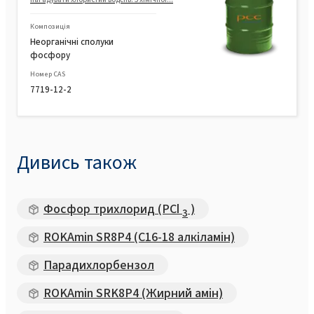
Композиція
Неорганічні сполуки
фосфору
Номер CAS
7719-12-2
Дивись також
Фосфор трихлорид (PCl
)
3
ROKAmin SR8P4 (C16-18 алкіламін)
Парадихлорбензол
ROKAmin SRK8P4 (Жирний амін)