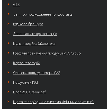
GTS
Звіт про пошкодження при доставці
Іміджева брошура
Завантажити презентацію
Мультимедійна бібліотека
Графічні позначення продукції PCC Group
Карта категорій
Система пошуку номера CAS
Пошук імен INCI
Блог PCC Greenline®
Що таке періодична система хімічних елементів?