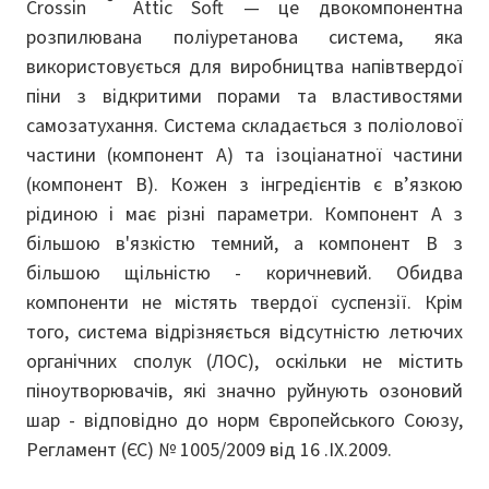
®
Crossin
Attic Soft — це двокомпонентна
розпилювана поліуретанова система, яка
використовується для виробництва напівтвердої
піни з відкритими порами та властивостями
самозатухання. Система складається з поліолової
частини (компонент А) та ізоціанатної частини
(компонент В). Кожен з інгредієнтів є в’язкою
рідиною і має різні параметри. Компонент A з
більшою в'язкістю темний, а компонент B з
більшою щільністю - коричневий. Обидва
компоненти не містять твердої суспензії. Крім
того, система відрізняється відсутністю летючих
органічних сполук (ЛОС), оскільки не містить
піноутворювачів, які значно руйнують озоновий
шар - відповідно до норм Європейського Союзу,
Регламент (ЄС) № 1005/2009 від 16 .IX.2009.