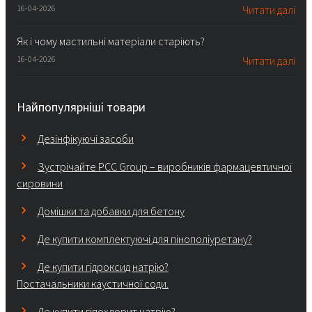
16-04-2026
Читати далі
Як і чому мастильні матеріали старіють?
16-04-2026
Читати далі
Найпопулярніші товари
Дезінфікуючі засоби
Зустрічайте PCC Group – виробників фармацевтичної
сировини
Домішки та добавки для бетону
Де купити комплектуючі для пінополіуретану?
Де купити гідроксид натрію?
Постачальники каустичної соди.
Де купити гіпохлорит натрію?