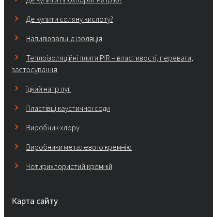
Де купити соляну кислоту?
Напилювальна ізоляція
Теплоізоляційні плити PIR – властивості, переваги,
застосування
їдкий натр луг
Пластівці каустичної соди
Виробник хлору
Виробники металевого кремнію
Чотирихлористий кремній
Карта сайту