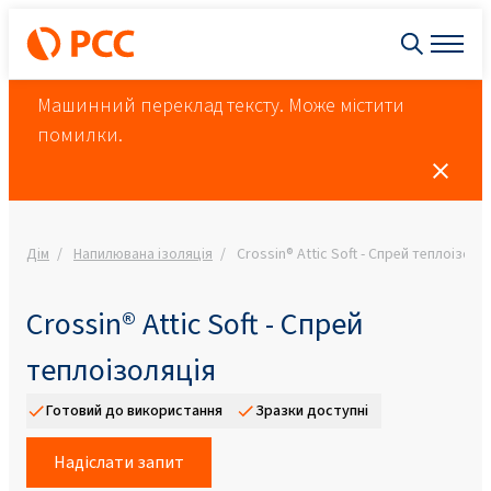
Машинний переклад тексту. Може містити
помилки.
Дім
Напилювана ізоляція
Crossin® Attic Soft - Спрей теплоізоля
Crossin® Attic Soft - Спрей
теплоізоляція
Готовий до використання
Зразки доступні
Надіслати запит