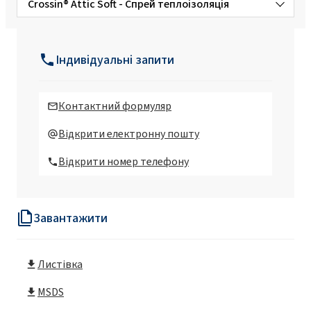
Crossin® Attic Soft - Спрей теплоізоляція
Crossin® 450 Open Cell Spray Foam - Спрей
поліуретанова піна
Індивідуальні запити
Контактний формуляр
Відкрити електронну пошту
Відкрити номер телефону
Завантажити
Листівка
MSDS