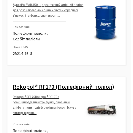
SyncoPol ® AR 350 - це реактивний амінний поліол
для розпилювальних пінних систем середньої
в'язкості та функціональності....
Композиція
Поліефірні поліоли,
Сорбіт поліоли
Номер CAS
25214-63-5
Rokopol® RF170 (Поліефірний поліол)
Rokopol® RF170Rokopol® RF170 є
реакційноздатним трифункціональним
аліфатичним поліефірамінполіолом. Існує у
вигляді рідини...
Композиція
Поліефірні поліоли,