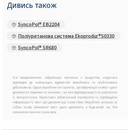
Дивись також
SyncoPol® EB2204
Поліуретанова система Ekoprodur®S0330
SyncoPol® SR680
Уся вищезазначена інформація, пов’язана з продуктом, надається
відповідно до найкращих відомостей виробника та опублікована
добросовісно. Однак виробник не гарантує, що інформація та вміст цього
документа є повними та точними, і не несе відповідальності за результати
їх використання. Користувач зобов'язаний перевірити та підтвердити
інформацію та зміст цієї документації самостійно. Виробник залишає за
собою право змінювати зміст цього документа в будь-який час без
зазначення причин таких змін.