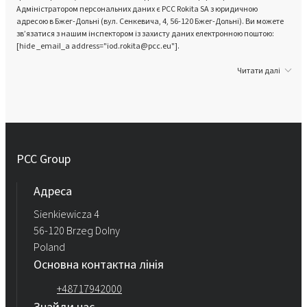
Адміністратором персональних даних є PCC Rokita SA з юридичною
адресою в Бжег-Дольні (вул. Сенкевича, 4, 56-120 Бжег-Дольні). Ви можете
зв’язатися з нашим інспектором із захисту даних електронною поштою:
[hide _email_a address="iod.rokita@pcc.eu"].
Читати далі
PCC Group
Адреса
Sienkiewicza 4
56-120 Brzeg Dolny
Poland
Основна контактна лінія
+48717942000
Знайди нас