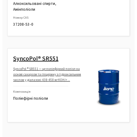
Алкоксильовані спирти,
Амінполіоли
Номер CAS
37208-53-0
SyncoPol® SR551
SyncoPol ® SR551 — це поліефірний поліол на
основі сахарози та гліцерину з гідроксильним
числом у діапазоні 438-458 мгКОН/г...
Композиція
Поліефірні поліоли