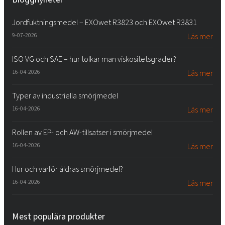
Jordfuktningsmedel – EXOwet R3823 och EXOwet R3831
9-07-2026
Läs mer
ISO VG och SAE – hur tolkar man viskositetsgrader?
16-04-2026
Läs mer
Typer av industriella smörjmedel
16-04-2026
Läs mer
Rollen av EP- och AW-tillsatser i smörjmedel
16-04-2026
Läs mer
Hur och varför åldras smörjmedel?
16-04-2026
Läs mer
Mest populära produkter