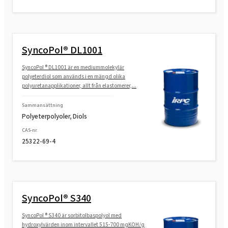
SyncoPol® DL1001
SyncoPol ® DL1001 är en mediummolekylär
polyeterdiol som används i en mängd olika
polyuretanapplikationer, allt från elastomerer,...
Sammansättning
Polyeterpolyoler, Diols
CAS-nr.
25322-69-4
SyncoPol® S340
SyncoPol ® S340 är sorbitolbaspolyol med
hydroxylvärden inom intervallet 515-700 mgKOH/g