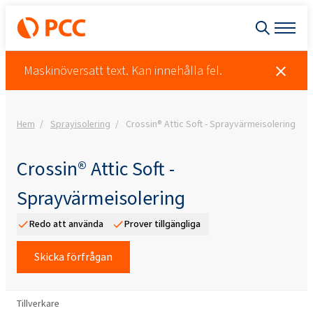
Maskinöversatt text. Kan innehålla fel.
Hem
Sprayisolering
Crossin® Attic Soft - Sprayvärmeisolering
Crossin® Attic Soft -
Sprayvärmeisolering
Redo att använda
Prover tillgängliga
Skicka förfrågan
Tillverkare