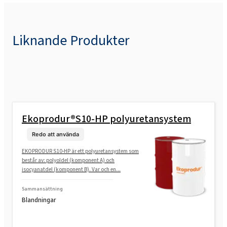
Liknande Produkter
Ekoprodur®S10-HP polyuretansystem
Redo att använda
EKOPRODUR S10-HP är ett polyuretansystem som
består av: polyoldel (komponent A) och
isocyanatdel (komponent B). Var och en...
Sammansättning
Blandningar