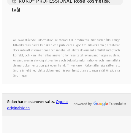
ROKO® PROFESSIONAL Rose kosmetisk
tvål
All ovanstående information relaterad till produkten tillhandahålls enligt
tillverkarens bästa kunskap och publiceras i god tro. Tillverkaren garanterar
dock inte att informationen och innehållet i detta dokument är fullständigt och
korrekt, och kan inte hållas ansvarig för resultatet av användningen av dem.
Användaren är skyldig att verifiera och bekräfta informationen och innehållet i
denna dokumentation på egen hand. Tillverkaren förbehåller sig rätten att
ändra innehållet i detta dokument när som helst utan att ange skäl för sådana
ändringar.
Sidan har maskinöversatts.
Öppna
originalsidan