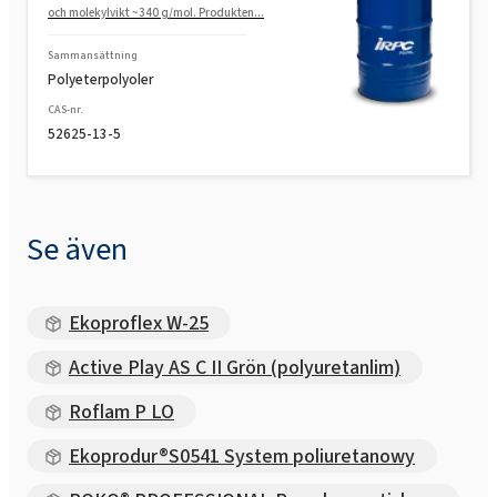
och molekylvikt ~340 g/mol. Produkten...
Sammansättning
Polyeterpolyoler
CAS-nr.
52625-13-5
Se även
Ekoproflex W-25
Active Play AS C II Grön (polyuretanlim)
Roflam P LO
Ekoprodur®S0541 System poliuretanowy