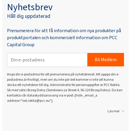
Nyhetsbrev
Håll dig uppdaterad
Prenumerera för att få information om nya produkter på
produktportalen och kommersiell information om PCC
Capital Group
Bli Medlem
Ange din e-postadress för att prenumerera på nyhetsbrevet. Att uppge din e-
postadress är frivilligt, men om du inte gör det kommer vi inte att kunna
skicka ett nyhetsbrev till dig. Administratör för personuppgifter är PCC Rokita
SA med säte i Brzeg Dolny (Sienkiewicza Street 4, 56-120 Brzeg Dolny). Du kan
kontakta vår dataskyddsansvarig via e-post: [hide _email_a
address="iod.rokita@pcc.eu"].
Läs mer