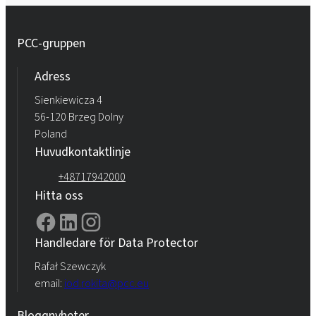
PCC-gruppen
Adress
Sienkiewicza 4
56-120 Brzeg Dolny
Poland
Huvudkontaktlinje
+48717942000
Hitta oss
Handledare för Data Protector
Rafał Szewczyk
email:
iod.rokita@pcc.eu
Bloggnyheter