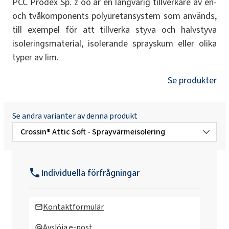
PCC Prodex Sp. z oo är en långvarig tillverkare av en-
och tvåkomponents polyuretansystem som används,
till exempel för att tillverka styva och halvstyva
isoleringsmaterial, isolerande sprayskum eller olika
typer av lim.
Se produkter
Se andra varianter av denna produkt
Crossin® Attic Soft - Sprayvärmeisolering
Crossin® 450 Open Cell Spray Foam - Spray
polyuretanskum
Individuella förfrågningar
Kontaktformulär
Avslöja e-post