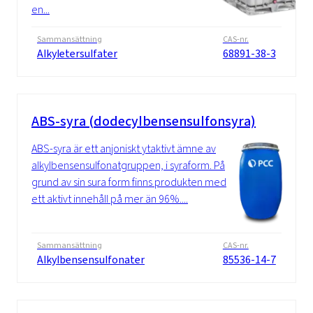
en...
Sammansättning
CAS-nr.
Alkyletersulfater
68891-38-3
ABS-syra (dodecylbensensulfonsyra)
ABS-syra är ett anjoniskt ytaktivt ämne av
alkylbensensulfonatgruppen, i syraform. På
grund av sin sura form finns produkten med
ett aktivt innehåll på mer än 96%....
Sammansättning
CAS-nr.
Alkylbensensulfonater
85536-14-7