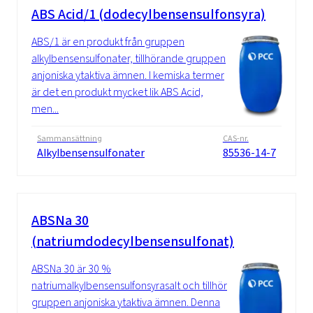
ABS Acid/1 (dodecylbensensulfonsyra)
ABS/1 är en produkt från gruppen
alkylbensensulfonater, tillhörande gruppen
anjoniska ytaktiva ämnen. I kemiska termer
är det en produkt mycket lik ABS Acid,
men...
Sammansättning
CAS-nr.
Alkylbensensulfonater
85536-14-7
ABSNa 30
(natriumdodecylbensensulfonat)
ABSNa 30 är 30 %
natriumalkylbensensulfonsyrasalt och tillhör
gruppen anjoniska ytaktiva ämnen. Denna