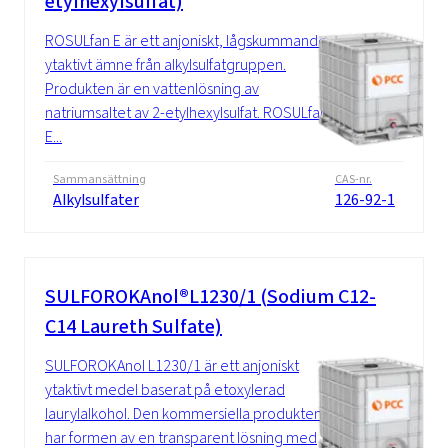
etylhexylsulfat)
ROSULfan E är ett anjoniskt, lågskummande
ytaktivt ämne från alkylsulfatgruppen.
Produkten är en vattenlösning av
natriumsaltet av 2-etylhexylsulfat. ROSULfan
E...
Sammansättning
CAS-nr.
Alkylsulfater
126-92-1
SULFOROKAnol®L1230/1 (Sodium C12-
C14 Laureth Sulfate)
SULFOROKAnol L1230/1 är ett anjoniskt
ytaktivt medel baserat på etoxylerad
laurylalkohol. Den kommersiella produkten
har formen av en transparent lösning med