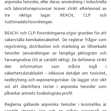
anjoniska tensider, eller deras användning i industriella
och laboratorieprocesser kräver strikt efterlevnad av
tre viktiga lagar: REACH, CLP och
tvättmedelsförordningen.
REACH- och CLP-förordningarna utgör grunden för att
säkerställa kemikaliesäkerhet. De reglerar frågor som
registrering, distribution och märkning av tillverkade
tensider (användningen av lämpliga piktogram och
faroangivelser (H) är särskilt viktig). De definierar strikt
den information som måste ingå i
säkerhetsdatabladet – inklusive detaljer om toxicitet,
nedbrytning och exponeringsrisker. De lägger stor vikt
vid att identifiera rester i anjoniska tensider som
påverkar ämnets toxikologiska profil.
Reglerna gällande anjoniska tensider i kosmetika är
särskilt stränga. Var och en måste genomgå en