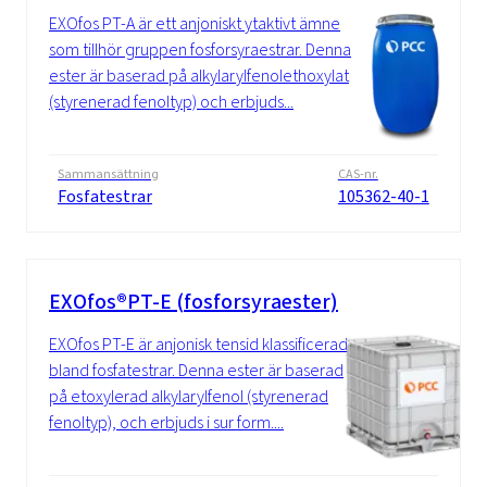
EXOfos PT-A är ett anjoniskt ytaktivt ämne
som tillhör gruppen fosforsyraestrar. Denna
ester är baserad på alkylarylfenolethoxylat
(styrenerad fenoltyp) och erbjuds...
Sammansättning
CAS-nr.
Fosfatestrar
105362-40-1
EXOfos®PT-E (fosforsyraester)
EXOfos PT-E är anjonisk tensid klassificerad
bland fosfatestrar. Denna ester är baserad
på etoxylerad alkylarylfenol (styrenerad
fenoltyp), och erbjuds i sur form....