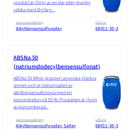
produkt är i form av en klar eller grumlig
vätska med låg färg....
Sammansättning
CAS-nr.
Alkylbensensulfonater
68411-30-3
ABSNa 50
(natriumdodecylbensensulfonat)
ABSNa 50 tillhör gruppen anjoniska ytaktiva
ämnen och är natriumsaltet av
alkylbensensulfonsyra med en
koncentration på 50 %. Produkten är i form
av koncentrerad...
Sammansättning
CAS-nr.
Alkylbensensulfonater, Salter
68411-30-3