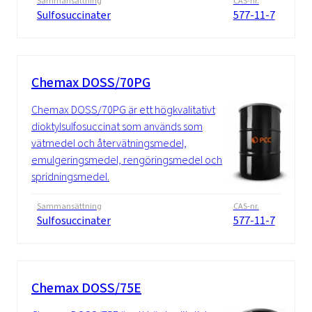
Sammansättning
CAS-nr.
Sulfosuccinater
577-11-7
Chemax DOSS/70PG
Chemax DOSS/70PG är ett högkvalitativt
dioktylsulfosuccinat som används som
vätmedel och återvätningsmedel,
emulgeringsmedel, rengöringsmedel och
spridningsmedel.
Sammansättning
CAS-nr.
Sulfosuccinater
577-11-7
Chemax DOSS/75E