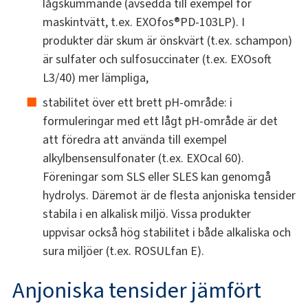
lågskummande (avsedda till exempel för
maskintvätt, t.ex. EXOfos®PD-103LP). I
produkter där skum är önskvärt (t.ex. schampon)
är sulfater och sulfosuccinater (t.ex. EXOsoft
L3/40) mer lämpliga,
stabilitet över ett brett pH-område: i
formuleringar med ett lågt pH-område är det
att föredra att använda till exempel
alkylbensensulfonater (t.ex. EXOcal 60).
Föreningar som SLS eller SLES kan genomgå
hydrolys. Däremot är de flesta anjoniska tensider
stabila i en alkalisk miljö. Vissa produkter
uppvisar också hög stabilitet i både alkaliska och
sura miljöer (t.ex. ROSULfan E).
Anjoniska tensider jämfört