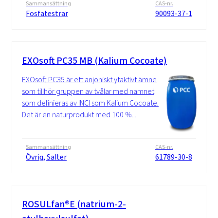
Sammansättning
CAS-nr.
Fosfatestrar
90093-37-1
EXOsoft PC35 MB (Kalium Cocoate)
EXOsoft PC35 är ett anjoniskt ytaktivt ämne
som tillhör gruppen av tvålar med namnet
som definieras av INCI som Kalium Cocoate.
Det är en naturprodukt med 100 %...
Sammansättning
CAS-nr.
Övrig, Salter
61789-30-8
ROSULfan®E (natrium-2-