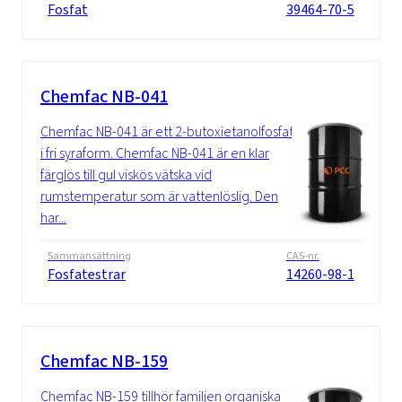
Fosfat
39464-70-5
Chemfac NB-041
Chemfac NB-041 är ett 2-butoxietanolfosfat
i fri syraform. Chemfac NB-041 är en klar
färglös till gul viskös vätska vid
rumstemperatur som är vattenlöslig. Den
har...
Sammansättning
CAS-nr.
Fosfatestrar
14260-98-1
Chemfac NB-159
Chemfac NB-159 tillhör familjen organiska