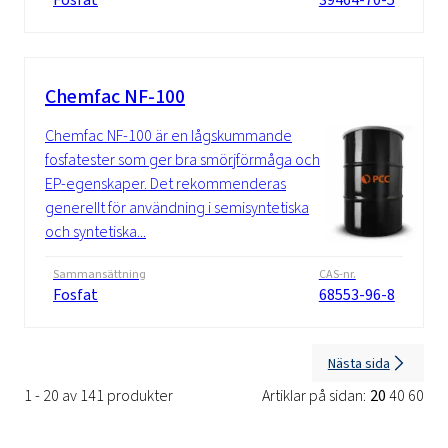
Chemfac NF-100
Chemfac NF-100 är en lågskummande
fosfatester som ger bra smörjförmåga och
EP-egenskaper. Det rekommenderas
generellt för användning i semisyntetiska
och syntetiska...
Sammansättning
CAS-nr.
Fosfat
68553-96-8
Nästa sida
1 - 20 av 141 produkter
Artiklar på sidan:
20
40
60