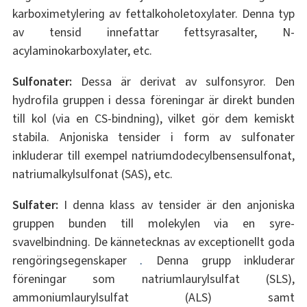
karboximetylering av fettalkoholetoxylater. Denna typ
av tensid innefattar fettsyrasalter, N-
acylaminokarboxylater, etc.
Sulfonater:
Dessa är derivat av sulfonsyror. Den
hydrofila gruppen i dessa föreningar är direkt bunden
till kol (via en CS-bindning), vilket gör dem kemiskt
stabila. Anjoniska tensider i form av sulfonater
inkluderar till exempel natriumdodecylbensensulfonat,
natriumalkylsulfonat (SAS), etc.
Sulfater:
I denna klass av tensider är den anjoniska
gruppen bunden till molekylen via en syre-
svavelbindning. De kännetecknas av exceptionellt goda
rengöringsegenskaper
.
Denna grupp inkluderar
föreningar som natriumlaurylsulfat (SLS),
ammoniumlaurylsulfat (ALS) samt