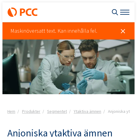
Maskinöversatt text. Kan innehålla fel.
Hem
Produkter
Segmentet
Ytaktiva ämnen
Anjoniska ytakt
Anjoniska ytaktiva ämnen