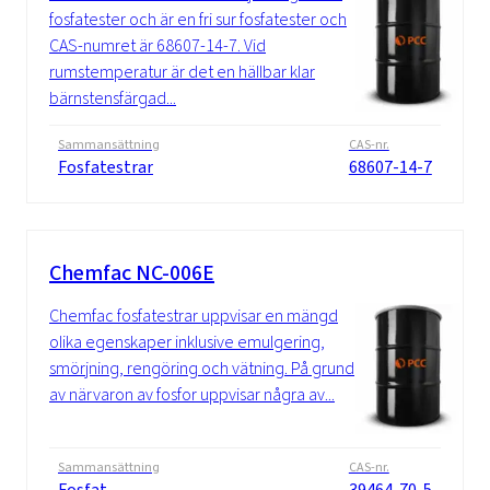
fosfatester och är en fri sur fosfatester och
CAS-numret är 68607-14-7. Vid
rumstemperatur är det en hällbar klar
bärnstensfärgad...
Sammansättning
CAS-nr.
Fosfatestrar
68607-14-7
Chemfac NC-006E
Chemfac fosfatestrar uppvisar en mängd
olika egenskaper inklusive emulgering,
smörjning, rengöring och vätning. På grund
av närvaron av fosfor uppvisar några av...
Sammansättning
CAS-nr.
Fosfat
39464-70-5