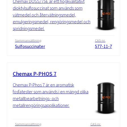
Chemax DOSS/75E är ett högkvalitativt
dioktylsulfosuccinat som används som
vätmedel och återvätningsmedel,
emulgeringsmedel, rengöringsmedel och
spridningsmedel.
Sammansättning
CAS-nr.
Sulfosuccinater
577-11-7
Chemax P-PHOS 7
Chemax P-Phos 7 är en aromatisk
fosfatester som används i en mängd olika
metallbearbetnings- och
metallrengöringsapplikationer.
Sammansättning
CAS-nr.