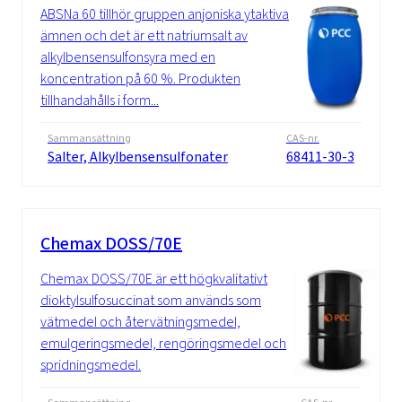
ABSNa 60 tillhör gruppen anjoniska ytaktiva
ämnen och det är ett natriumsalt av
alkylbensensulfonsyra med en
koncentration på 60 %. Produkten
tillhandahålls i form...
Sammansättning
CAS-nr.
Salter, Alkylbensensulfonater
68411-30-3
Chemax DOSS/70E
Chemax DOSS/70E är ett högkvalitativt
dioktylsulfosuccinat som används som
vätmedel och återvätningsmedel,
emulgeringsmedel, rengöringsmedel och
spridningsmedel.