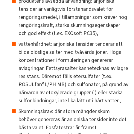
produktens avsedda användning: anjoniska
tensider är vanligtvis förstahandsvalet för
rengöringsmedel, i tillämpningar som kräver hög
rengöringskraft, starka skumningsegenskaper
och god effekt (t.ex. EXOsoft PC35),
vattenhårdhet: anjoniska tensider tenderar att
bilda olösliga salter med tvåvärda joner. Höga
koncentrationer i formuleringen genererar
avlagringar. Fettsyrasalter kännetecknas av lägre
resistans. Däremot fälls etersulfater (t.ex.
ROSULfan®L/PH MB) och sulfonater, på grund av
närvaron av etoxylerade grupper ( ) eller starka
sulfonbindningar, inte lika lätt ut i hårt vatten,
Skumningskrav: där stora mängder skum
behöver genereras är anjoniska tensider inte det
bästa valet. Fosfatestrar är främst