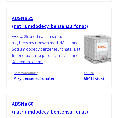
ABSNa 25
(natriumdodecylbensensulfonat)
ABSNa 25 är ett natriumsalt av
alkylbensensulfonsyra med INCI-namnet:
Sodium dodecylbenzenesulfonate . Det
tillhör gruppen anjoniska ytaktiva ämnen.
Koncentrationen...
Sammansättning
CAS-nr.
Alkylbensensulfonater
68411-30-3
ABSNa 60
(natriumdodecylbensensulfonat)