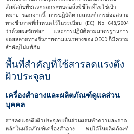
สัมผัสกับพืชและผลกระทบต่อสิ่งมีชีวิตที่ไม่ใช่เป้า
หมาย นอกจากนี้ การปฏิบัติตามเกณฑ์การย่อยสลาย
ทางชีวภาพที่กำหนดไว้ในระเบียบ (EC) No 648/2004
ว่าด้วยผงซักฟอก และการปฏิบัติตามมาตรฐานการ
ย่อยสลายทางชีวภาพตามแนวทางของ OECD ก็มีความ
สำคัญไม่แพ้กัน
พื้นที่สำคัญที่ใช้สารลดแรงตึง
ผิวประจุลบ
เครื่องสำอางและผลิตภัณฑ์ดูแลส่วน
บุคคล
สารลดแรงตึงผิวประจุลบเป็นส่วนผสมทำความสะอาด
หลักในผลิตภัณฑ์เครื่องสำอาง พบได้ในผลิตภัณฑ์