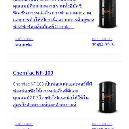
คุณสมบัติหลากหลาย รวมทั้งอิมัลซิ
ฟิเคชั่น การหล่อลื่น การทำความสะอาด
และการทำให้เปียก เนื่องจากการมีอยู่ของ
ฟอสฟอรัส ผลิตภัณฑ์ Chemfac...
องค์ประกอบ
หมายเลข CAS
ฟอสเฟต
39464-70-5
Chemfac NF-100
Chemfac NF-100 เป็นฟอสเฟตเอสเทอร์ที่มี
ฟองน้อยซึ่งให้การหล่อลื่นที่ดีและ
คุณสมบัติ EP โดยทั่วไปแนะนำให้ใช้ใน
สูตรกึ่งสังเคราะห์และสังเคราะห์
องค์ประกอบ
หมายเลข CAS