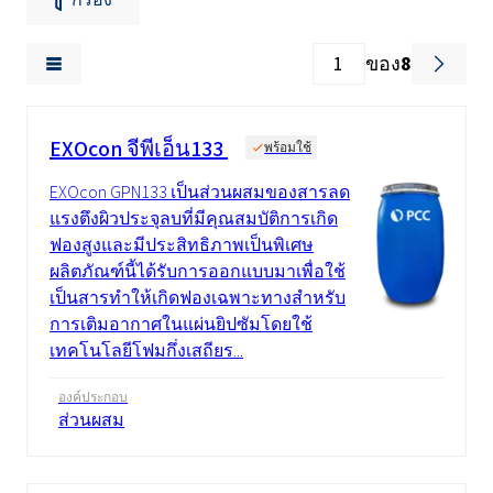
ของ
8
EXOcon จีพีเอ็น133
พร้อมใช้
EXOcon GPN133 เป็นส่วนผสมของสารลด
แรงตึงผิวประจุลบที่มีคุณสมบัติการเกิด
ฟองสูงและมีประสิทธิภาพเป็นพิเศษ
ผลิตภัณฑ์นี้ได้รับการออกแบบมาเพื่อใช้
เป็นสารทำให้เกิดฟองเฉพาะทางสำหรับ
การเติมอากาศในแผ่นยิปซัมโดยใช้
เทคโนโลยีโฟมกึ่งเสถียร...
องค์ประกอบ
ส่วนผสม