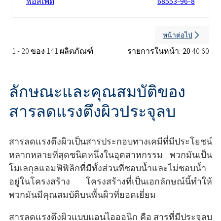
ฟอสเฟต
68553-96-8
หน้าต่อไป
1 - 20 ของ 141 ผลิตภัณฑ์
รายการในหน้า:
20
40
60
ลักษณะและคุณสมบัติของ
สารลดแรงตึงผิวประจุลบ
สารลดแรงตึงผิวเป็นสารประกอบทางเคมีที่มีประโยชน์
หลากหลายที่สุดชนิดหนึ่งในอุตสาหกรรม พวกมันเป็น
โมเลกุลแอมฟิฟิลิกที่มีทั้งส่วนที่ชอบน้ำและไม่ชอบน้ำ
อยู่ในโครงสร้าง โครงสร้างที่เป็นเอกลักษณ์นี้ทำให้
พวกมันมีคุณสมบัติบนพื้นผิวที่ยอดเยี่ยม
สารลดแรงตึงผิวแบบแอนไอออนิก คือ สารที่มีประจุลบ