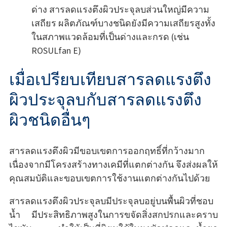
ด่าง สารลดแรงตึงผิวประจุลบส่วนใหญ่มีความ
เสถียร ผลิตภัณฑ์บางชนิดยังมีความเสถียรสูงทั้ง
ในสภาพแวดล้อมที่เป็นด่างและกรด (เช่น
ROSULfan E)
เมื่อเปรียบเทียบสารลดแรงตึง
ผิวประจุลบกับสารลดแรงตึง
ผิวชนิดอื่นๆ
สารลดแรงตึงผิวมีขอบเขตการออกฤทธิ์ที่กว้างมาก
เนื่องจากมีโครงสร้างทางเคมีที่แตกต่างกัน จึงส่งผลให้
คุณสมบัติและขอบเขตการใช้งานแตกต่างกันไปด้วย
สารลดแรงตึงผิวประจุลบมีประจุลบอยู่บนพื้นผิวที่ชอบ
น้ำ มีประสิทธิภาพสูงในการขจัดสิ่งสกปรกและคราบ