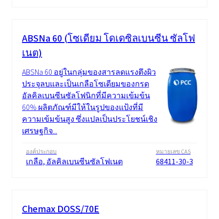
ABSNa 60 (โซเดียม โดเดซิลเบนซีน ซัลโฟ
เนต)
ABSNa 60 อยู่ในกลุ่มของสารลดแรงตึงผิว
ประจุลบและเป็นเกลือโซเดียมของกรด
อัลคิลเบนซีนซัลโฟนิกที่มีความเข้มข้น
60% ผลิตภัณฑ์มีให้ในรูปของแป้งที่มี
ความเข้มข้นสูง ซึ่งแปลเป็นประโยชน์เชิง
เศรษฐกิจ...
องค์ประกอบ
หมายเลข CAS
เกลือ, อัลคิลเบนซีนซัลโฟเนต
68411-30-3
Chemax DOSS/70E