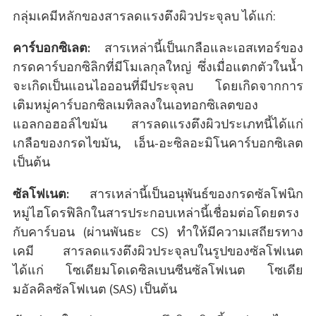
กลุ่มเคมีหลักของสารลดแรงตึงผิวประจุลบ ได้แก่:
คาร์บอกซิเลต:
สารเหล่านี้เป็นเกลือและเอสเทอร์ของ
กรดคาร์บอกซิลิกที่มีโมเลกุลใหญ่ ซึ่งเมื่อแตกตัวในน้ำ
จะเกิดเป็นแอนไอออนที่มีประจุลบ โดยเกิดจากการ
เติมหมู่คาร์บอกซิลเมทิลลงในเอทอกซิเลตของ
แอลกอฮอล์ไขมัน สารลดแรงตึงผิวประเภทนี้ได้แก่
เกลือของกรดไขมัน, เอ็น-อะซิลอะมิโนคาร์บอกซิเลต
เป็นต้น
ซัลโฟเนต:
สารเหล่านี้เป็นอนุพันธ์ของกรดซัลโฟนิก
หมู่ไฮโดรฟิลิกในสารประกอบเหล่านี้เชื่อมต่อโดยตรง
กับคาร์บอน (ผ่านพันธะ CS) ทำให้มีความเสถียรทาง
เคมี สารลดแรงตึงผิวประจุลบในรูปของซัลโฟเนต
ได้แก่ โซเดียมโดเดซิลเบนซีนซัลโฟเนต โซเดีย
มอัลคิลซัลโฟเนต (SAS) เป็นต้น