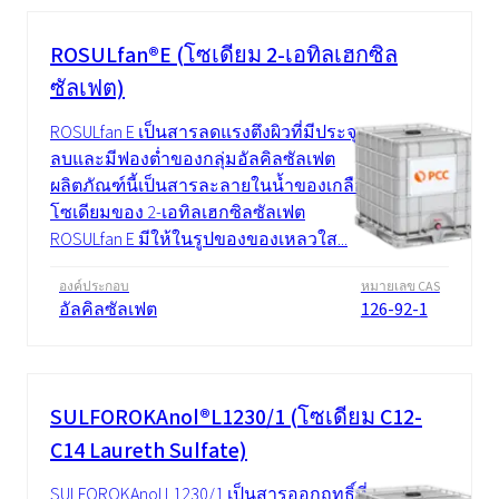
ROSULfan®E (โซเดียม 2-เอทิลเฮกซิล
ซัลเฟต)
ROSULfan E เป็นสารลดแรงตึงผิวที่มีประจุ
ลบและมีฟองต่ำของกลุ่มอัลคิลซัลเฟต
ผลิตภัณฑ์นี้เป็นสารละลายในน้ำของเกลือ
โซเดียมของ 2-เอทิลเฮกซิลซัลเฟต
ROSULfan E มีให้ในรูปของของเหลวใส...
องค์ประกอบ
หมายเลข CAS
อัลคิลซัลเฟต
126-92-1
SULFOROKAnol®L1230/1 (โซเดียม C12-
C14 Laureth Sulfate)
SULFOROKAnol L1230/1 เป็นสารออกฤทธิ์ที่