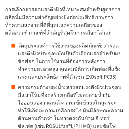
การเลือกสารลดแรงตึงผิวที่เหมาะสมสำหรับสูตรการ
ผลิตนั้นมีความสำคัญอย่างยิ่งต่อประสิทธิภาพการ
ทำความสะอาดที่ดีที่สุดและความเสถียรของ
ผลิตภัณฑ์ เกณฑ์ที่สำคัญที่สุดในการเลือก ได้แก่:
วัตถุประสงค์การใช้งานของผลิตภัณฑ์: สารลด
แรงตึงผิวประจุลบมักเป็นตัวเลือกแรกสำหรับผง
ซักฟอก ในการใช้งานที่ต้องการพลังการ
ทำความสะอาดสูง คุณสมบัติการเกิดฟองที่แข็ง
แรง และประสิทธิภาพที่ดี (เช่น EXOsoft PC35)
ความกระด้างของน้ำ: สารลดแรงตึงผิวประจุลบ
มีแนวโน้มที่จะสร้างเกลือที่ไม่ละลายน้ำกับ
ไอออนสองวาเลนต์ ความเข้มข้นสูงในสูตรจะ
ทำให้เกิดตะกอน เกลือกรดไขมันมีลักษณะความ
ต้านทานต่ำกว่า ในทางตรงกันข้าม อีเทอร์
ซัลเฟต (เช่น ROSULfan®L/PH MB) และซัลโฟ