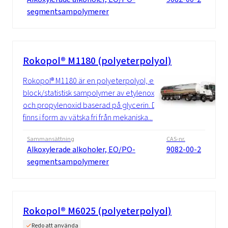
segmentsampolymerer
Rokopol® M1180 (polyeterpolyol)
Rokopol® M1180 är en polyeterpolyol, en
block/statistisk sampolymer av etylenoxid
och propylenoxid baserad på glycerin. Det
finns i form av vätska fri från mekaniska...
Sammansättning
CAS-nr.
Alkoxylerade alkoholer, EO/PO-
9082-00-2
segmentsampolymerer
Rokopol® M6025 (polyeterpolyol)
Redo att använda