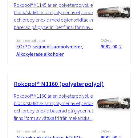
Rokopol® M1145 är en polyeterpolyol, en
block/statistisk sampolymer av etylenoxid
och propylenoxid med etylenoxidtäckning
baserad på glycerin. Det finns i form av...
Sammansättning
CAS-nr.
EO/PO-segmentsampolymerer,
9082-00-2
Alkoxylerade alkoholer
Rokopol® M1160 (polyeterpolyol)
Rokopol® M1160 är en polyeterpolyol, en
block/statistisk sampolymer av etylenoxid
och propylenoxid baserad på glycerin. Det
finns i form av vätska fri från mekaniska...
Sammansättning
CAS-nr.
Alkoxylerade alkoholer, EO/PO-
9082-00-2