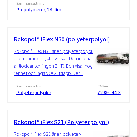
Sammansättning
Prepolymerer, 2K-lim
Rokopol® iFlex N30 (polyeterpolyol)
Rokopol® iFlex N30 är en polyeterpolyol. Det
är en homogen, klar vätska. Den innehåller
antioxidanter (ingen BHT). Den visar hög
renhet och låga VOC-utsläpp. Den...
Sammansättning
CAS-nr.
Polyeterpolyoler
72986-44-8
Rokopol® iFlex S21 (Polyeterpolyol)
Rokopol® iFlex S21 är en polyeter-