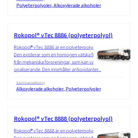
Polyeterpolyoler, Alkoxylerade alkoholer
Rokopol® vTec 8886 (polyeterpolyol)
Rokopol® vTec 8886 är en polyeterpolyol.
Den existerar som en homogen vätska fri
från mekaniska föroreningar, som kan vara
opaliserande. Den innehåller antioxidanter...
Sammansättning
Alkoxylerade alkoholer, Polyeterpolyoler
Rokopol® vTec 8888 (polyeterpolyol)
Rokopol® vTec 8888 är en polyeterpolyol.