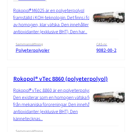
Rokopol® M6025 är en polyeterpolyol
framställd i KOH-teknologin. Det finns i form
av homogen, klar vätska. Den innehåller
antioxidanter (exklusive BHT). Den har...
Sammansättning
CAS-nr.
Polyeterpolyoler
9082-00-2
Rokopol® vTec 8860 (polyeterpolyol)
Rokopol® vTec 8860 är en polyeterpolyol.
Den existerar som en homogen vätska fri
från mekaniska föroreningar. Den innehåller
antioxidanter (exklusive BHT). Den
kännetecknas...
Sammansättning