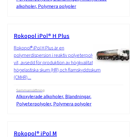
alkoholer, Polymera polyoler
Rokopol iPol® H Plus
Rokopol® iPol H Plus är en
polymerdispersion i reaktiv polyeterpolyol,
vit, avsedd för produktion av högkvalitativa,
högelastiska skum (HR) och flamskyddsskum
(CMHR)....
Sammansättning
Alkoxylerade alkoholer, Blandningar,
Polyeterpolyoler, Polymera polyoler
Rokopol® iPol M