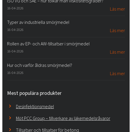
ISO VG och SAE – hur tolkar man viskositetsgrader?
16-04-2026
Läs mer
Typer av industriella smörjmedel
16-04-2026
Läs mer
Rollen av EP- och AW-tillsatser i smörjmedel
16-04-2026
Läs mer
Hur och varför åldras smörjmedel?
16-04-2026
Läs mer
Mest populära produkter
Desinfektionsmedel
Möt PCC Group – tillverkare av läkemedelsråvaror
Tillsatser och tillsatser för betong