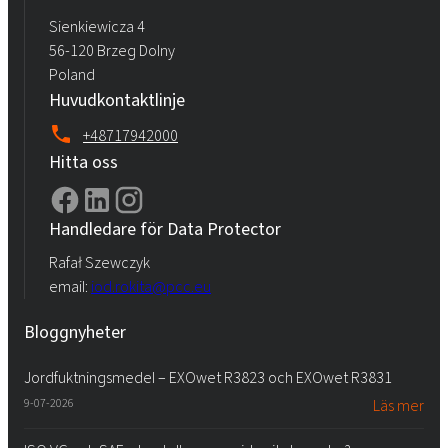
Sienkiewicza 4
56-120 Brzeg Dolny
Poland
Huvudkontaktlinje
+48717942000
Hitta oss
Handledare för Data Protector
Rafał Szewczyk
email:
iod.rokita@pcc.eu
Bloggnyheter
Jordfuktningsmedel – EXOwet R3823 och EXOwet R3831
9-07-2026
Läs mer