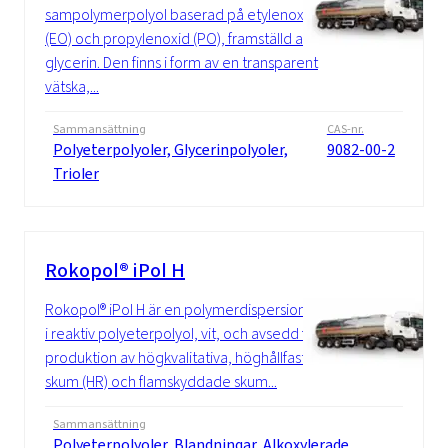
sampolymerpolyol baserad på etylenoxid
(EO) och propylenoxid (PO), framställd av
glycerin. Den finns i form av en transparent
vätska,...
Sammansättning
CAS-nr.
Polyeterpolyoler, Glycerinpolyoler,
9082-00-2
Trioler
Rokopol® iPol H
Rokopol® iPol H är en polymerdispersion
i reaktiv polyeterpolyol, vit, och avsedd för
produktion av högkvalitativa, höghållfasta
skum (HR) och flamskyddade skum...
Sammansättning
Polyeterpolyoler, Blandningar, Alkoxylerade