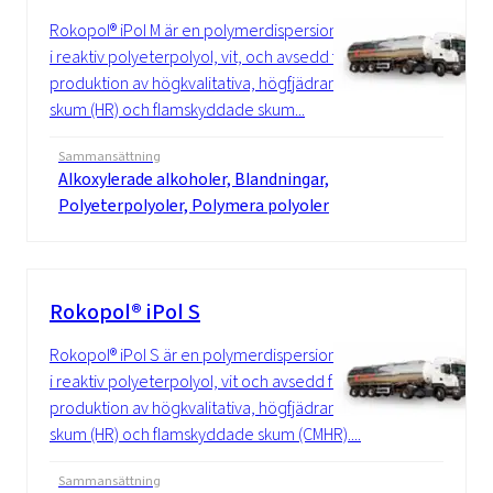
Rokopol® iPol M är en polymerdispersion
i reaktiv polyeterpolyol, vit, och avsedd för
produktion av högkvalitativa, högfjädrande
skum (HR) och flamskyddade skum...
Sammansättning
Alkoxylerade alkoholer, Blandningar,
Polyeterpolyoler, Polymera polyoler
Rokopol® iPol S
Rokopol® iPol S är en polymerdispersion
i reaktiv polyeterpolyol, vit och avsedd för
produktion av högkvalitativa, högfjädrande
skum (HR) och flamskyddade skum (CMHR)....
Sammansättning