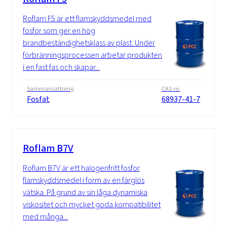
Roflam F5 är ett flamskyddsmedel med
fosfor som ger en hög
brandbeständighetsklass av plast. Under
förbränningsprocessen arbetar produkten
i en fast fas och skapar...
Sammansättning
CAS-nr.
Fosfat
68937-41-7
Roflam B7V
Roflam B7V är ett halogenfritt fosfor
flamskyddsmedel i form av en färglös
vätska. På grund av sin låga dynamiska
viskositet och mycket goda kompatibilitet
med många...