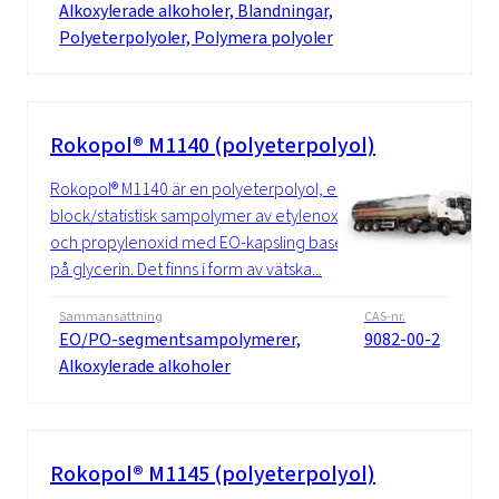
Alkoxylerade alkoholer, Blandningar,
Polyeterpolyoler, Polymera polyoler
Rokopol® M1140 (polyeterpolyol)
Rokopol® M1140 är en polyeterpolyol, en
block/statistisk sampolymer av etylenoxid
och propylenoxid med EO-kapsling baserad
på glycerin. Det finns i form av vätska...
Sammansättning
CAS-nr.
EO/PO-segmentsampolymerer,
9082-00-2
Alkoxylerade alkoholer
Rokopol® M1145 (polyeterpolyol)