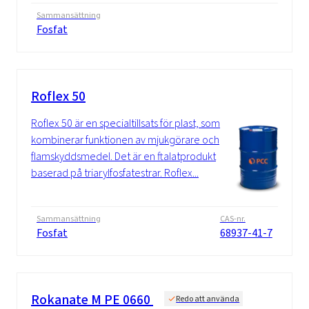
Sammansättning
Fosfat
Roflex 50
Roflex 50 är en specialtillsats för plast, som
kombinerar funktionen av mjukgörare och
flamskyddsmedel. Det är en ftalatprodukt
baserad på triarylfosfatestrar. Roflex...
Sammansättning
CAS-nr.
Fosfat
68937-41-7
Rokanate M PE 0660
Redo att använda