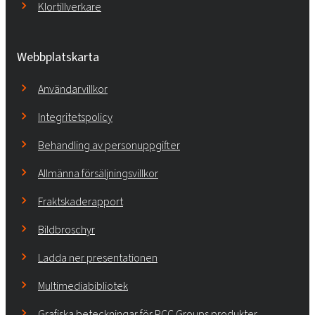
Klortillverkare
Webbplatskarta
Användarvillkor
Integritetspolicy
Behandling av personuppgifter
Allmänna försäljningsvillkor
Fraktskaderapport
Bildbroschyr
Ladda ner presentationen
Multimediabibliotek
Grafiska beteckningar för PCC Groups produkter