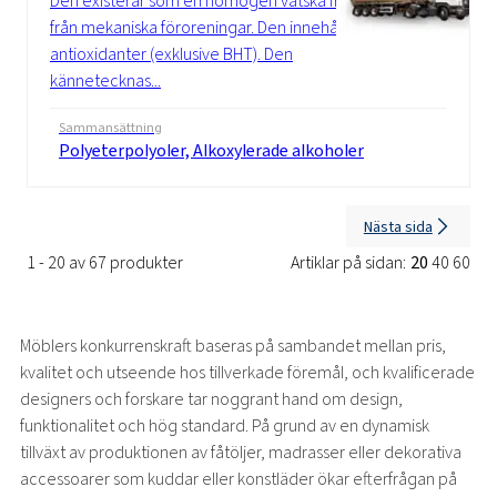
Den existerar som en homogen vätska fri
från mekaniska föroreningar. Den innehåller
antioxidanter (exklusive BHT). Den
kännetecknas...
Sammansättning
Polyeterpolyoler, Alkoxylerade alkoholer
Nästa sida
1 - 20 av 67 produkter
Artiklar på sidan:
20
40
60
Möblers konkurrenskraft baseras på sambandet mellan pris,
kvalitet och utseende hos tillverkade föremål, och kvalificerade
designers och forskare tar noggrant hand om design,
funktionalitet och hög standard. På grund av en dynamisk
tillväxt av produktionen av fåtöljer, madrasser eller dekorativa
accessoarer som kuddar eller konstläder ökar efterfrågan på