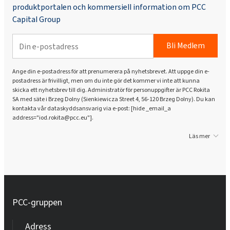
produktportalen och kommersiell information om PCC
Capital Group
Bli Medlem
Ange din e-postadress för att prenumerera på nyhetsbrevet. Att uppge din e-
postadress är frivilligt, men om du inte gör det kommer vi inte att kunna
skicka ett nyhetsbrev till dig. Administratör för personuppgifter är PCC Rokita
SA med säte i Brzeg Dolny (Sienkiewicza Street 4, 56-120 Brzeg Dolny). Du kan
kontakta vår dataskyddsansvarig via e-post: [hide _email_a
address="iod.rokita@pcc.eu"].
Läs mer
PCC-gruppen
Adress