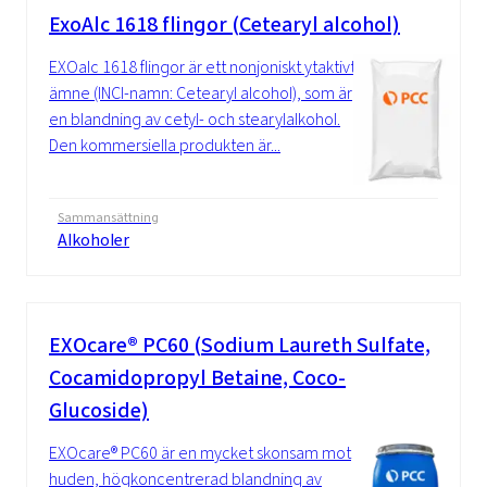
ExoAlc 1618 flingor (Cetearyl alcohol)
EXOalc 1618 flingor är ett nonjoniskt ytaktivt
ämne (INCI-namn: Cetearyl alcohol), som är
en blandning av cetyl- och stearylalkohol.
Den kommersiella produkten är...
Sammansättning
Alkoholer
EXOcare® PC60 (Sodium Laureth Sulfate,
Cocamidopropyl Betaine, Coco-
Glucoside)
EXOcare® PC60 är en mycket skonsam mot
huden, högkoncentrerad blandning av