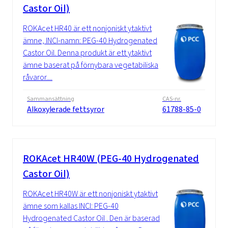
Castor Oil)
ROKAcet HR40 är ett nonjoniskt ytaktivt
ämne, INCI-namn: PEG-40 Hydrogenated
Castor Oil. Denna produkt är ett ytaktivt
ämne baserat på förnybara vegetabiliska
råvaror....
Sammansättning
CAS-nr.
Alkoxylerade fettsyror
61788-85-0
ROKAcet HR40W (PEG-40 Hydrogenated
Castor Oil)
ROKAcet HR40W är ett nonjoniskt ytaktivt
ämne som kallas INCI: PEG-40
Hydrogenated Castor Oil . Den är baserad