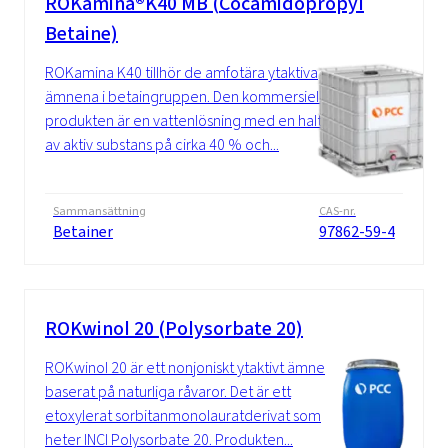
ROKamina®K40 MB (Cocamidopropyl
Betaine)
ROKamina K40 tillhör de amfotära ytaktiva
ämnena i betaingruppen. Den kommersiella
produkten är en vattenlösning med en halt
av aktiv substans på cirka 40 % och...
Sammansättning
CAS-nr.
Betainer
97862-59-4
ROKwinol 20 (Polysorbate 20)
ROKwinol 20 är ett nonjoniskt ytaktivt ämne
baserat på naturliga råvaror. Det är ett
etoxylerat sorbitanmonolauratderivat som
heter INCI Polysorbate 20. Produkten...