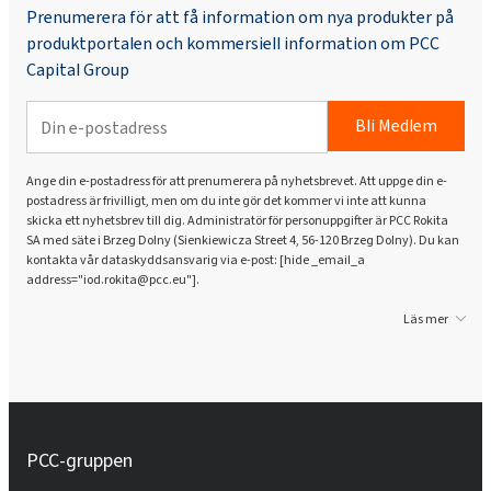
Prenumerera för att få information om nya produkter på
produktportalen och kommersiell information om PCC
Capital Group
Bli Medlem
Ange din e-postadress för att prenumerera på nyhetsbrevet. Att uppge din e-
postadress är frivilligt, men om du inte gör det kommer vi inte att kunna
skicka ett nyhetsbrev till dig. Administratör för personuppgifter är PCC Rokita
SA med säte i Brzeg Dolny (Sienkiewicza Street 4, 56-120 Brzeg Dolny). Du kan
kontakta vår dataskyddsansvarig via e-post: [hide _email_a
address="iod.rokita@pcc.eu"].
Läs mer
PCC-gruppen