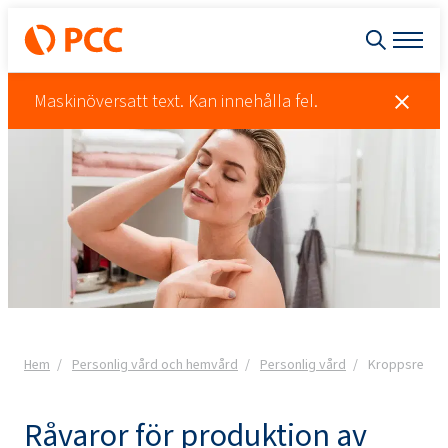
Maskinöversatt text. Kan innehålla fel.
Hem
Personlig vård och hemvård
Personlig vård
Kroppsrengö
Råvaror för produktion av