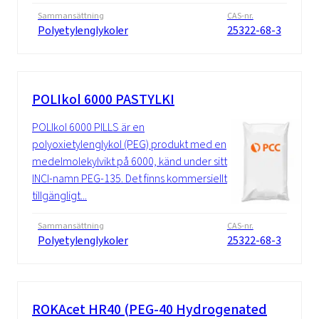
Sammansättning
CAS-nr.
Polyetylenglykoler
25322-68-3
POLIkol 6000 PASTYLKI
POLIkol 6000 PILLS är en
polyoxietylenglykol (PEG) produkt med en
medelmolekylvikt på 6000, känd under sitt
INCI-namn PEG-135. Det finns kommersiellt
tillgängligt...
Sammansättning
CAS-nr.
Polyetylenglykoler
25322-68-3
ROKAcet HR40 (PEG-40 Hydrogenated