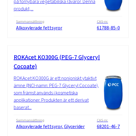
på förnybara vegetabiliska råvaror. Denna
produkt,...
Sammansättning
CAS-nr.
Alkoxylerade fettsyror
61788-85-0
ROKAcet KO300G (PEG-7 Glyceryl
Cocoate)
ROKAcet KO300G är ett nonjoniskt ytaktivt
ämne (INCI-namn: PEG-7 Glyceryl Cocoate),
som främst används i kosmetiska
applikationer. Produkten är ett derivat
baserat...
Sammansättning
CAS-nr.
Alkoxylerade fettsyror, Glycerider
68201-46-7