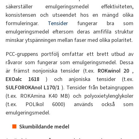
säkerställer emulgeringsmedel effektiviteten,
konsistensen och utseendet hos en mängd olika
formuleringar.
Tensider
fungerar bra som
emulgeringsmedel eftersom deras amfifila struktur
minskar ytspänningen mellan faser med olika polaritet.
PCC-gruppens portfölj omfattar ett brett utbud av
råvaror som fungerar som emulgeringsmedel. Dessa
är främst nonjoniska tensider (t.ex.
ROKwinol 20
,
EXOalc 1618
) och anjoniska tensider (t.ex.
SULFOROKAnol L170/1
). Tensider från betaingruppen
(t.ex. ROKAmina K40 MB) och polyoxietylenglykoler
(t.ex. POLIkol 6000) används också som
emulgeringsmedel.
Skumbildande medel