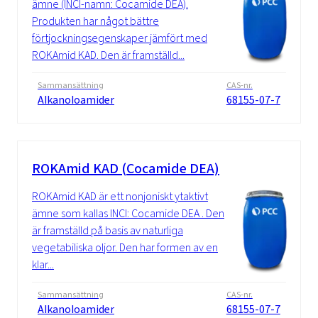
ämne (INCI-namn: Cocamide DEA).
Produkten har något bättre
förtjockningsegenskaper jämfört med
ROKAmid KAD. Den är framställd...
Sammansättning
CAS-nr.
Alkanoloamider
68155-07-7
ROKAmid KAD (Cocamide DEA)
ROKAmid KAD är ett nonjoniskt ytaktivt
ämne som kallas INCI: Cocamide DEA . Den
är framställd på basis av naturliga
vegetabiliska oljor. Den har formen av en
klar...
Sammansättning
CAS-nr.
Alkanoloamider
68155-07-7