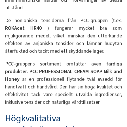
inflammatoriska härdar och förvärringar av dessa
tillstånd.
De nonjoniska tensiderna från PCC-gruppen (t.ex.
ROKAcet HR40
) fungerar mycket bra som
mjukgörande medel, vilket minskar den uttorkande
effekten av anjoniska tensider och lämnar hudytan
återfuktad och täckt med ett skyddande lager.
PCC-gruppens sortiment omfattar även
färdiga
produkter.
PCC PROFESSIONAL CREAM SOAP Milk and
Honey
är en professionell flytande tvål avsedd för
handtvätt och handvård. Den har sin höga kvalitet och
effektivitet tack vare speciellt utvalda ingredienser,
inklusive tensider och naturliga vårdtillsatser.
Högkvalitativa