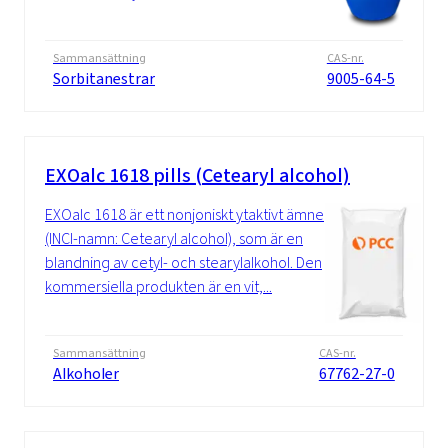
Sammansättning
CAS-nr.
Sorbitanestrar
9005-64-5
EXOalc 1618 pills (Cetearyl alcohol)
EXOalc 1618 är ett nonjoniskt ytaktivt ämne
(INCI-namn: Cetearyl alcohol), som är en
blandning av cetyl- och stearylalkohol. Den
kommersiella produkten är en vit,...
Sammansättning
CAS-nr.
Alkoholer
67762-27-0