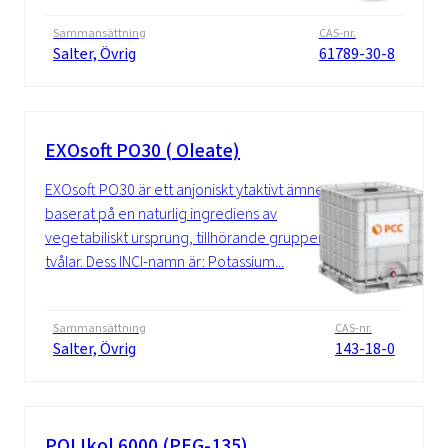
Sammansättning
CAS-nr.
Salter, Övrig
61789-30-8
EXOsoft PO30 ( Oleate)
EXOsoft PO30 är ett anjoniskt ytaktivt ämne,
baserat på en naturlig ingrediens av
vegetabiliskt ursprung, tillhörande gruppen
tvålar. Dess INCI-namn är: Potassium...
Sammansättning
CAS-nr.
Salter, Övrig
143-18-0
POLIkol 6000 (PEG-135)