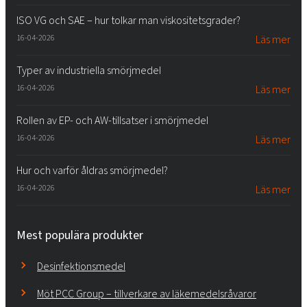
ISO VG och SAE – hur tolkar man viskositetsgrader?
16-04-2026
Läs mer
Typer av industriella smörjmedel
16-04-2026
Läs mer
Rollen av EP- och AW-tillsatser i smörjmedel
16-04-2026
Läs mer
Hur och varför åldras smörjmedel?
16-04-2026
Läs mer
Mest populära produkter
Desinfektionsmedel
Möt PCC Group – tillverkare av läkemedelsråvaror