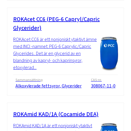
ROKAcet CC6 (PEG-6 Capryl/Capric
Glycerider)
ROKAcet CC6 är ett nonjoniskt ytaktivt ämne
med INCI -namnet: PEG-6 Caprylic/Capric
Glycerides . Det är en glycerid av en
blandning av kapryl- och kaprinsyror,
etoxylerad...
Sammansättning
CAS-nr.
Alkoxylerade fettsyror, Glycerider
308067-11-0
ROKAmid KAD/1A (Cocamide DEA)
ROKAmid KAD/1A är ett nonjoniskt ytaktivt