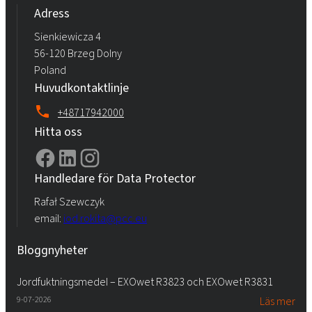
Adress
Sienkiewicza 4
56-120 Brzeg Dolny
Poland
Huvudkontaktlinje
+48717942000
Hitta oss
Handledare för Data Protector
Rafał Szewczyk
email:
iod.rokita@pcc.eu
Bloggnyheter
Jordfuktningsmedel – EXOwet R3823 och EXOwet R3831
9-07-2026
Läs mer