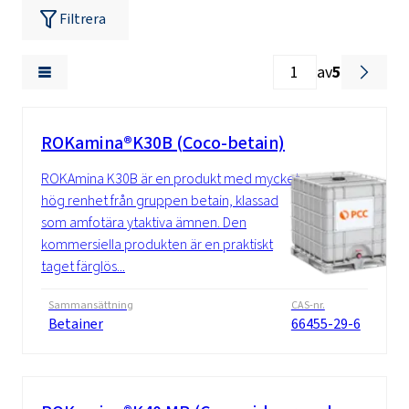
Filtrera
av
5
ROKamina®K30B (Coco-betain)
ROKAmina K30B är en produkt med mycket
hög renhet från gruppen betain, klassad
som amfotära ytaktiva ämnen. Den
kommersiella produkten är en praktiskt
taget färglös...
Sammansättning
CAS-nr.
Betainer
66455-29-6