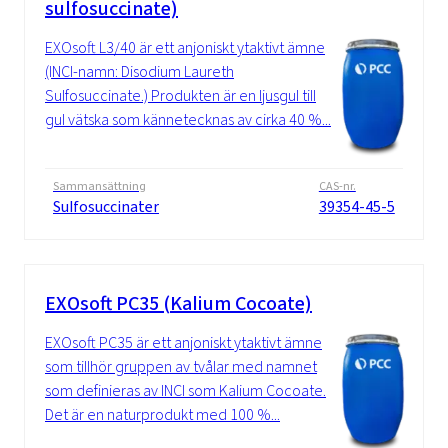
sulfosuccinate)
EXOsoft L3/40 är ett anjoniskt ytaktivt ämne
(INCI-namn: Disodium Laureth
Sulfosuccinate.) Produkten är en ljusgul till
gul vätska som kännetecknas av cirka 40 %...
Sammansättning
CAS-nr.
Sulfosuccinater
39354-45-5
EXOsoft PC35 (Kalium Cocoate)
EXOsoft PC35 är ett anjoniskt ytaktivt ämne
som tillhör gruppen av tvålar med namnet
som definieras av INCI som Kalium Cocoate.
Det är en naturprodukt med 100 %...