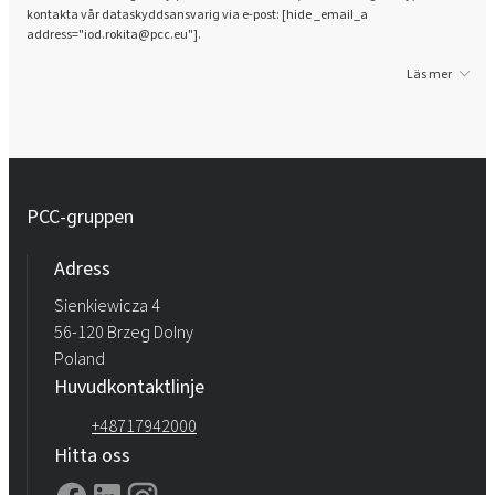
kontakta vår dataskyddsansvarig via e-post: [hide _email_a
address="iod.rokita@pcc.eu"].
Läs mer
PCC-gruppen
Adress
Sienkiewicza 4
56-120 Brzeg Dolny
Poland
Huvudkontaktlinje
+48717942000
Hitta oss