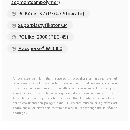
segmentsampolymer)
ROKAcet S7 (PEG-7 Stearate)
Superplastyfikator CP
POLIkol 2000 (PEG-45)
Maxsperse® W-3000
All ovanstående information relaterad till produkten tillhandahålls enligt
tillverkarens bästa kunskap och publiceras i god tro. Tillverkaren garanterar
dock inte att informationen och innehållet i detta dokument är fullständigt och
korrekt, och kan inte hållas ansvarig för resultatet av användningen av dem.
Användaren är skyldig att verifiera och bekräfta informationen och innehållet i
denna dokumentation på egen hand. Tillverkaren förbehåller sig rätten att
ändra innehållet i detta dokument när som helst utan att ange skäl för sådana
ändringar.