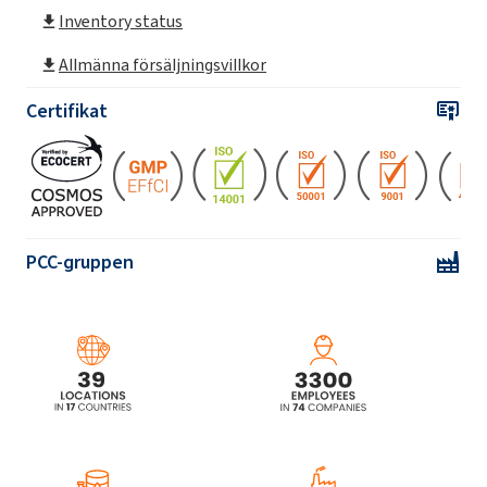
Inventory status
ROKamina®K30B (Coco-betain)
Allmänna försäljningsvillkor
ROKamina®K30B MB (Coco-betain)
Certifikat
ROKamina®K30K (Cocamidopropyl Betaine)
ROKamina®K40 (Cocamidopropyl Betaine)
PCC-gruppen
ROKamina®K40HC (Cocamidopropyl
Betaine)
ROKamina®K40HC MB (Cocamidopropyl
Betaine)
ROKamina®L30B (Lauryl betain)