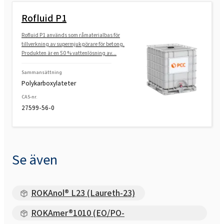
Rofluid P1
Rofluid P1 används som råmaterialbas för
tillverkning av supermjukgörare för betong.
Produkten är en 50 % vattenlösning av...
Sammansättning
Polykarboxylateter
CAS-nr.
27599-56-0
Se även
ROKAnol® L23 (Laureth-23)
ROKAmer®1010 (EO/PO-