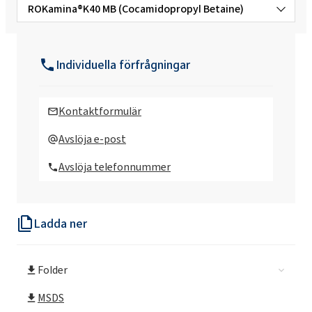
ROKamina®K40 MB (Cocamidopropyl Betaine)
BioROKAMINA K30B (Coco-betain)
Individuella förfrågningar
BioROKAMINA K30B MB (Coco-betain)
Kontaktformulär
BioROKAMINA K40HC (Cocamidopropyl
Avslöja e-post
Betaine)
Avslöja telefonnummer
BioROKAMINA K40HC MB (Cocamidopropyl
Betaine)
Ladda ner
ROKamina®K30 (Cocamidopropyl Betaine)
Folder
ROKamina®K30 MB (Cocamidopropyl
Betaine)
MSDS