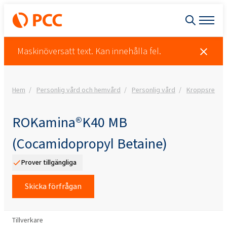
Maskinöversatt text. Kan innehålla fel.
Hem
Personlig vård och hemvård
Personlig vård
Kroppsrengö
ROKamina®K40 MB
(Cocamidopropyl Betaine)
Prover tillgängliga
Skicka förfrågan
Tillverkare