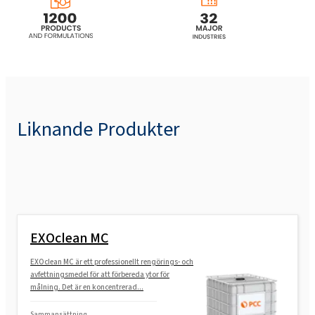
ROKamina®L30B MB (Lauryl betain)
ROKamina®K45HC (Cocamidopropyl
Betaine)
Liknande Produkter
EXOclean MC
EXOclean MC är ett professionellt rengörings- och
avfettningsmedel för att förbereda ytor för
målning. Det är en koncentrerad...
Sammansättning