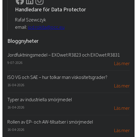
Handledare för Data Protector
Rafał Szewczyk
email:
iod.rokita@pcc.eu
Bloggnyheter
Jordfuktningsmedel – EXOwet R3823 och EXOwet R3831
9-07-2026
Läs mer
ISO VG och SAE – hur tolkar man viskositetsgrader?
16-04-2026
Läs mer
Typer av industriella smörjmedel
16-04-2026
Läs mer
Rollen av EP- och AW-tillsatser i smörjmedel
16-04-2026
Läs mer