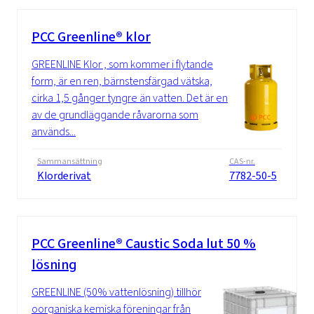
PCC Greenline® klor
GREENLINE Klor , som kommer i flytande
form, är en ren, bärnstensfärgad vätska,
cirka 1,5 gånger tyngre än vatten. Det är en
av de grundläggande råvarorna som
används...
Sammansättning
CAS-nr.
Klorderivat
7782-50-5
PCC Greenline® Caustic Soda lut 50 %
lösning
GREENLINE (50% vattenlösning) tillhör
oorganiska kemiska föreningar från