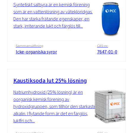
Syntetiskt saltsyra är en kemisk förening
som är en vattenlösning av vätekloridgas.
Den har starka frätande egenskaper, en
stark, irriterande lukt och färglös till...
Sammansättning
CAS-nr.
Icke-organiska syror
7647-01-0
Kaustiksoda lut 25% lösning
Natriumhydroxid (25% lösning) är en
oorganisk kemisk förening av
hydroxidgruppen, som tillhör den starkaste
alkalin. I flytande form är det en färglös,
luktfri och...