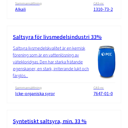
Sammansättning
CAS-nr.
Alkali
1310-73-2
Saltsyra för livsmedelsindustri 33%
Saltsyra livsmedelskvalitet är en kemisk
förening som är en vattenlösning av
vätekloridgas. Den har starka frätande
egenskaper, en stark, irriterande lukt och
färglös...
Sammansättning
CAS-nr.
Icke-organiska syror
7647-01-0
Syntetiskt saltsyra, min. 33 %