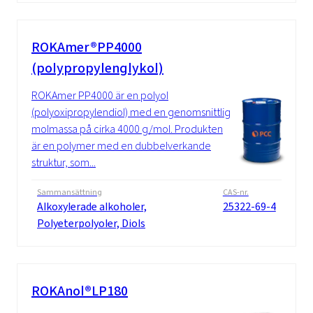
ROKAmer®PP4000
(polypropylenglykol)
ROKAmer PP4000 är en polyol
(polyoxipropylendiol) med en genomsnittlig
molmassa på cirka 4000 g/mol. Produkten
är en polymer med en dubbelverkande
struktur, som...
Sammansättning
CAS-nr.
Alkoxylerade alkoholer,
25322-69-4
Polyeterpolyoler, Diols
ROKAnol®LP180