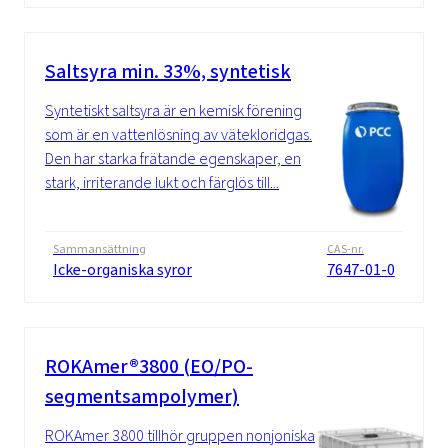
Saltsyra min. 33%, syntetisk
Syntetiskt saltsyra är en kemisk förening
som är en vattenlösning av vätekloridgas.
Den har starka frätande egenskaper, en
stark, irriterande lukt och färglös till...
Sammansättning
CAS-nr.
Icke-organiska syror
7647-01-0
ROKAmer®3800 (EO/PO-
segmentsampolymer)
ROKAmer 3800 tillhör gruppen nonjoniska