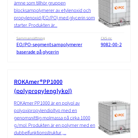
ämne som tillhör gruppen
blocksampolymerer av etylenoxid och
propylenoxid (EO/PO) med glycerin som
starter. Produkten är...
Sammansättning
CAS-nr.
EO/PO-segmentsampolymerer
9082-00-2
baserade på glycerin
ROKAmer®PP1000
(polypropylenglykol)
ROKAmer PP1000 är en polyol av
polyoxipropylendioltyp med en
genomsnittlig molmassa på cirka 1000
g/mol. Produkten är en polymer med en
dubbelfunktionsstruktur ,...