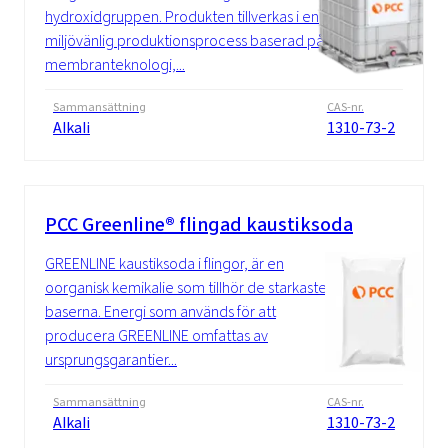
hydroxidgruppen. Produkten tillverkas i en
miljövänlig produktionsprocess baserad på
membranteknologi,...
Sammansättning
CAS-nr.
Alkali
1310-73-2
PCC Greenline® flingad kaustiksoda
GREENLINE kaustiksoda i flingor, är en
oorganisk kemikalie som tillhör de starkaste
baserna. Energi som används för att
producera GREENLINE omfattas av
ursprungsgarantier...
Sammansättning
CAS-nr.
Alkali
1310-73-2