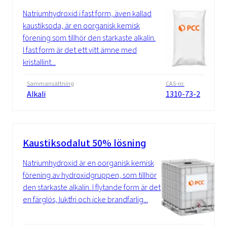
Natriumhydroxid i fast form, även kallad
kaustiksoda, är en oorganisk kemisk
förening som tillhör den starkaste alkalin.
I fast form är det ett vitt ämne med
kristallint...
Sammansättning
CAS-nr.
Alkali
1310-73-2
Kaustiksodalut 50% lösning
Natriumhydroxid är en oorganisk kemisk
förening av hydroxidgruppen, som tillhör
den starkaste alkalin. I flytande form är det
en färglös, luktfri och icke brandfarlig...