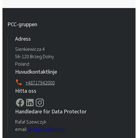
PCC-gruppen
Adress
Sienkiewicza 4
56-120 Brzeg Dolny
Poland
Huvudkontaktlinje
+48717942000
Hitta oss
Handledare för Data Protector
Rafał Szewczyk
email:
iod.rokita@pcc.eu