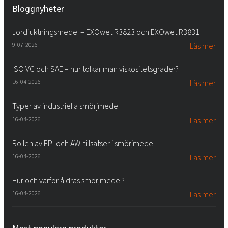
Bloggnyheter
Jordfuktningsmedel – EXOwet R3823 och EXOwet R3831
9-07-2026
Läs mer
ISO VG och SAE – hur tolkar man viskositetsgrader?
16-04-2026
Läs mer
Typer av industriella smörjmedel
16-04-2026
Läs mer
Rollen av EP- och AW-tillsatser i smörjmedel
16-04-2026
Läs mer
Hur och varför åldras smörjmedel?
16-04-2026
Läs mer