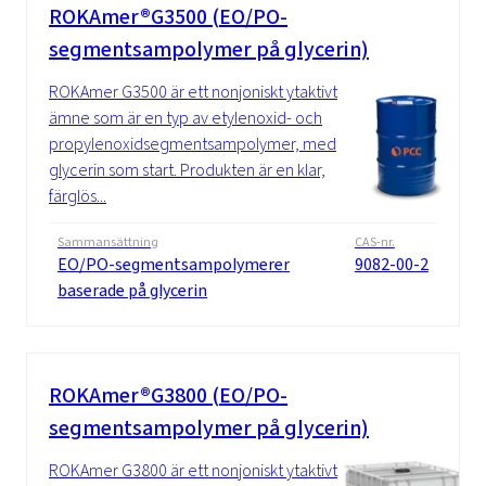
ROKAmer®G3500 (EO/PO-
segmentsampolymer på glycerin)
ROKAmer G3500 är ett nonjoniskt ytaktivt
ämne som är en typ av etylenoxid- och
propylenoxidsegmentsampolymer, med
glycerin som start. Produkten är en klar,
färglös...
Sammansättning
CAS-nr.
EO/PO-segmentsampolymerer
9082-00-2
baserade på glycerin
ROKAmer®G3800 (EO/PO-
segmentsampolymer på glycerin)
ROKAmer G3800 är ett nonjoniskt ytaktivt