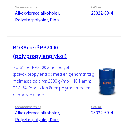
Sammansättning
CAS-nr.
Alkoxylerade alkoholer,
25322-69-4
Polyeterpolyoler, Diols
ROKAmer®PP2000
(polypropylenglykol)
ROKAmer PP2000 är en polyol
(polyoxipropylendiol) med en genomsnittlig
molmassa på cirka 2000 g/mol. INCI Namn:
PEG-34. Produkten är en polymer med en
dubbelverkande...
Sammansättning
CAS-nr.
Alkoxylerade alkoholer,
25322-69-4
Polyeterpolyoler, Diols