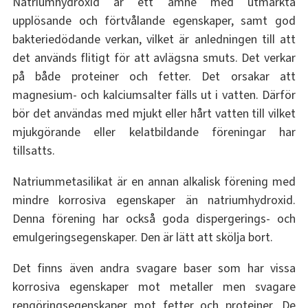
Natriumhydroxid är ett ämne med utmärkta
upplösande och förtvålande egenskaper, samt god
bakteriedödande verkan, vilket är anledningen till att
det används flitigt för att avlägsna smuts. Det verkar
på både proteiner och fetter. Det orsakar att
magnesium- och kalciumsalter fälls ut i vatten. Därför
bör det användas med mjukt eller hårt vatten till vilket
mjukgörande eller kelatbildande föreningar har
tillsatts.
Natriummetasilikat är en annan alkalisk förening med
mindre korrosiva egenskaper än natriumhydroxid.
Denna förening har också goda dispergerings- och
emulgeringsegenskaper. Den är lätt att skölja bort.
Det finns även andra svagare baser som har vissa
korrosiva egenskaper mot metaller men svagare
rengöringsegenskaper mot fetter och proteiner. De