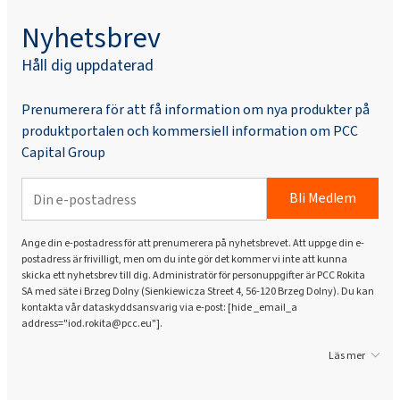
Nyhetsbrev
Håll dig uppdaterad
Prenumerera för att få information om nya produkter på
produktportalen och kommersiell information om PCC
Capital Group
Bli Medlem
Ange din e-postadress för att prenumerera på nyhetsbrevet. Att uppge din e-
postadress är frivilligt, men om du inte gör det kommer vi inte att kunna
skicka ett nyhetsbrev till dig. Administratör för personuppgifter är PCC Rokita
SA med säte i Brzeg Dolny (Sienkiewicza Street 4, 56-120 Brzeg Dolny). Du kan
kontakta vår dataskyddsansvarig via e-post: [hide _email_a
address="iod.rokita@pcc.eu"].
Läs mer