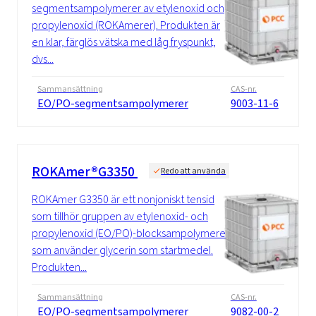
segmentsampolymerer av etylenoxid och
propylenoxid (ROKAmerer). Produkten är
en klar, färglös vätska med låg fryspunkt,
dvs...
Sammansättning
CAS-nr.
EO/PO-segmentsampolymerer
9003-11-6
ROKAmer®G3350
Redo att använda
ROKAmer G3350 är ett nonjoniskt tensid
som tillhör gruppen av etylenoxid- och
propylenoxid (EO/PO)-blocksampolymerer
som använder glycerin som startmedel.
Produkten...
Sammansättning
CAS-nr.
EO/PO-segmentsampolymerer
9082-00-2