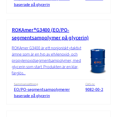
baserade på glycerin
ROKAmer®G3400 (EO/PO-
segmentsampolymer på glycerin)
ROKAmer G3400 är ett nonjoniskt ytaktivt
ämne som är en typ av etylenoxid- och
propylenoxidsegmentsampolymer, med
glycerin som start. Produkten är en klar,
färglös...
Sammansättning
CAS-nr.
EO/PO-segmentsampolymerer
9082-00-2
baserade på glycerin