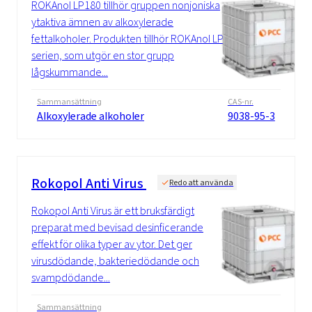
ROKAnol LP180 tillhör gruppen nonjoniska
ytaktiva ämnen av alkoxylerade
fettalkoholer. Produkten tillhör ROKAnol LP-
serien, som utgör en stor grupp
lågskummande...
Sammansättning
CAS-nr.
Alkoxylerade alkoholer
9038-95-3
Rokopol Anti Virus
Redo att använda
Rokopol Anti Virus är ett bruksfärdigt
preparat med bevisad desinficerande
effekt för olika typer av ytor. Det ger
virusdödande, bakteriedödande och
svampdödande...
Sammansättning