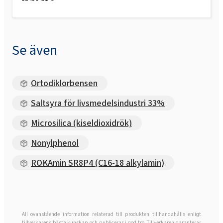
Se även
Ortodiklorbensen
Saltsyra för livsmedelsindustri 33%
Microsilica (kiseldioxidrök)
Nonylphenol
ROKAmin SR8P4 (C16-18 alkylamin)
All ovanstående information relaterad till produkten tillhandahålls enligt
tillverkarens bästa kunskap och publiceras i god tro. Tillverkaren garanterar