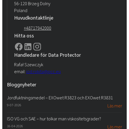
56-120 Brzeg Dolny
Poland
Huvudkontaktlinje
+48717942000
Hitta oss
Handledare för Data Protector
Rafał Szewczyk
email:
iod.rokita@pcc.eu
Bloggnyheter
Jordfuktningsmedel – EXOwet R3823 och EXOwet R3831
9-07-2026
Läs mer
ISO VG och SAE – hur tolkar man viskositetsgrader?
16-04-2026
Läs mer