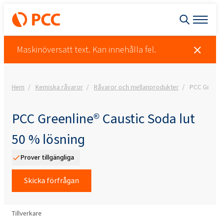
Maskinöversatt text. Kan innehålla fel.
Hem
Kemiska råvaror
Råvaror och mellanprodukter
PCC Greenl
PCC Greenline® Caustic Soda lut
50 % lösning
Prover tillgängliga
Skicka förfrågan
Tillverkare