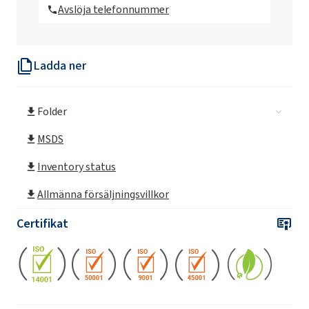
Avslöja telefonnummer
Kaustiksodalut 40% lösning
Ladda ner
Kaustiksodalut 45% lösning
Folder
Kaustiksodalut 50% lösning
MSDS
Inventory status
Allmänna försäljningsvillkor
Certifikat