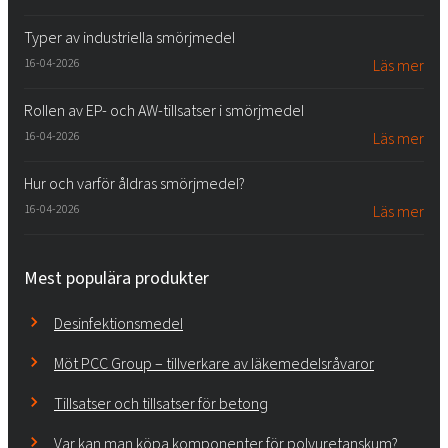
Typer av industriella smörjmedel
16-04-2026
Läs mer
Rollen av EP- och AW-tillsatser i smörjmedel
16-04-2026
Läs mer
Hur och varför åldras smörjmedel?
16-04-2026
Läs mer
Mest populära produkter
Desinfektionsmedel
Möt PCC Group – tillverkare av läkemedelsråvaror
Tillsatser och tillsatser för betong
Var kan man köpa komponenter för polyuretanskum?