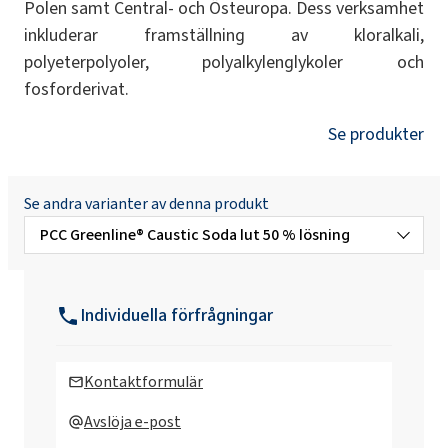
Polen samt Central- och Östeuropa. Dess verksamhet
inkluderar framställning av kloralkali,
polyeterpolyoler, polyalkylenglykoler och
fosforderivat.
Se produkter
Se andra varianter av denna produkt
PCC Greenline® Caustic Soda lut 50 % lösning
Kaustiksoda lut 25% lösning
Individuella förfrågningar
Kaustiksoda lut 30% lösning
Kontaktformulär
Kaustiksoda lut 35% lösning
Avslöja e-post