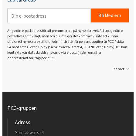
Bli Medlem
Ange din e-postadress för att prenumerera på nyhetsbrevet. Att uppge din e-
postadress är frivilligt, men om du inte gör det kommer vi inte att kunna
skicka ett nyhetsbrev till dig. Administratör för personuppgifter är PCC Rokita
SA med säte i Brzeg Dolny (Sienkiewicza Street 4, 56-120 Brzeg Dolny). Du kan
kontakta vår dataskyddsansvarig via e-post: [hide _email_a
address="iod.rokita@pcc.eu"].
Läs mer
PCC-gruppen
Adress
Sienkiewicza 4