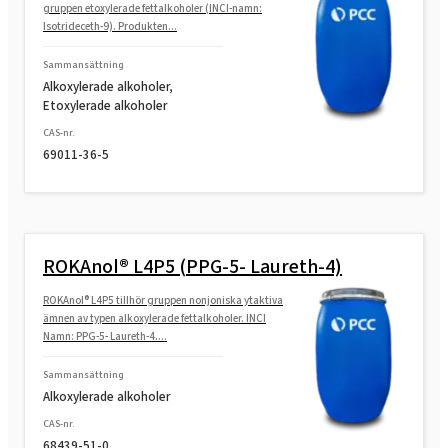
gruppen etoxylerade fettalkoholer (INCI-namn:
Isotrideceth-9). Produkten...
Sammansättning
Alkoxylerade alkoholer,
Etoxylerade alkoholer
CAS-nr.
69011-36-5
ROKAnol® L4P5 (PPG-5- Laureth-4)
ROKAnol® L4P5 tillhör gruppen nonjoniska ytaktiva
ämnen av typen alkoxylerade fettalkoholer. INCI
Namn: PPG-5- Laureth-4....
Sammansättning
Alkoxylerade alkoholer
CAS-nr.
68439-51-0