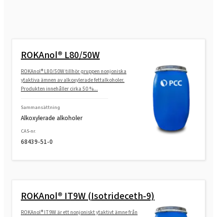
ROKAnol® L80/50W
ROKAnol® L80/50W tillhör gruppen nonjoniska
ytaktiva ämnen av alkoxylerade fettalkoholer.
Produkten innehåller cirka 50 %...
Sammansättning
Alkoxylerade alkoholer
CAS-nr.
68439-51-0
ROKAnol® IT9W (Isotrideceth-9)
ROKAnol® IT9W är ett nonjoniskt ytaktivt ämne från