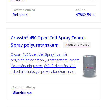
Sammansättning
CAS-nr.
Betainer
97862-59-4
Crossin® 450 Open Cell Spray Foam -
Spray polyuretanskum
Redo att använda
Crossin 450 Open Cell Spray Foam är
polyoldelen av ett polyuretansystem, avsett
för användning med pMDI. Det används för
att erhålla halvstyvt polyuretanskum med...
Sammansättning
Blandningar