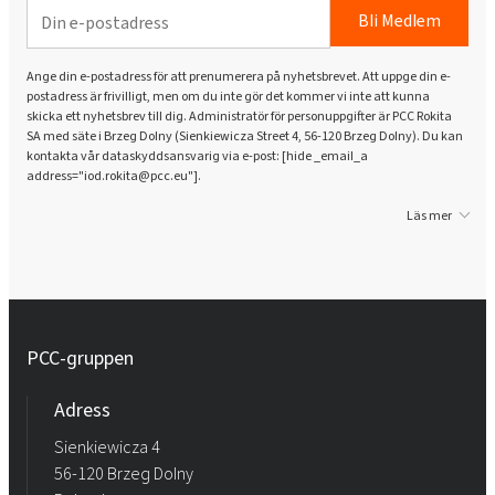
Bli Medlem
Ange din e-postadress för att prenumerera på nyhetsbrevet. Att uppge din e-
postadress är frivilligt, men om du inte gör det kommer vi inte att kunna
skicka ett nyhetsbrev till dig. Administratör för personuppgifter är PCC Rokita
SA med säte i Brzeg Dolny (Sienkiewicza Street 4, 56-120 Brzeg Dolny). Du kan
kontakta vår dataskyddsansvarig via e-post: [hide _email_a
address="iod.rokita@pcc.eu"].
Läs mer
PCC-gruppen
Adress
Sienkiewicza 4
56-120 Brzeg Dolny