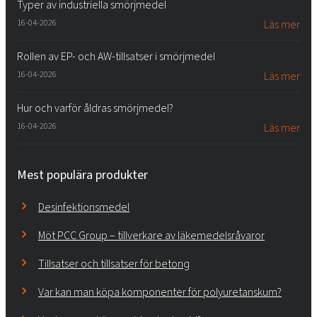
Typer av industriella smörjmedel
16-04-2026
Läs mer
Rollen av EP- och AW-tillsatser i smörjmedel
16-04-2026
Läs mer
Hur och varför åldras smörjmedel?
16-04-2026
Läs mer
Mest populära produkter
Desinfektionsmedel
Möt PCC Group – tillverkare av läkemedelsråvaror
Tillsatser och tillsatser för betong
Var kan man köpa komponenter för polyuretanskum?