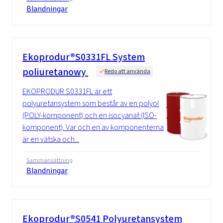
Blandningar
Ekoprodur®S0331FL System
poliuretanowy
Redo att använda
EKOPRODUR S0331FL är ett
polyuretansystem som består av en polyol
(POLY-komponent) och en isocyanat (ISO-
komponent). Var och en av komponenterna
är en vätska och...
Sammansättning
Blandningar
Ekoprodur®S0541 Polyuretansystem