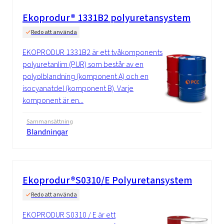
Ekoprodur® 1331B2 polyuretansystem
Redo att använda
EKOPRODUR 1331B2 är ett tvåkomponents
polyuretanlim (PUR) som består av en
polyolblandning (komponent A) och en
isocyanatdel (komponent B). Varje
komponent är en...
Sammansättning
Blandningar
Ekoprodur®S0310/E Polyuretansystem
Redo att använda
EKOPRODUR S0310 / E är ett