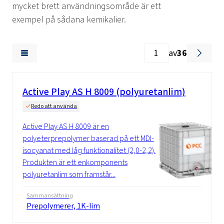
mycket brett användningsområde är ett
exempel på sådana kemikalier.
av
36
Active Play AS H 8009 (polyuretanlim)
Redo att använda
Active Play AS H 8009 är en
polyeterprepolymer baserad på ett MDI-
isocyanat med låg funktionalitet (2,0-2,2).
Produkten är ett enkomponents
polyuretanlim som framstår...
Sammansättning
Prepolymerer, 1K-lim