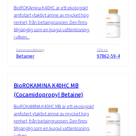
BioROKAmina K40HC är ett ekologiskt
amfotärt ytaktivt ämne av mycket hög
renhet, från betaingruppen. Den finns
tillgänglig som en ljusgul vattenlösning,
i vilken...
Sammansättning
CAS-nr.
Betainer
97862-59-4
BioROKAMINA K40HC MB
(Cocamidopropyl Betaine)
BioROKAMINA K40HC MB är ett ekologiskt
amfotert ytaktivt ämne av mycket hög
renhet, från betaingruppen. Den finns
tillgänglig som en ljusgul vattenlösning,
i vilken...