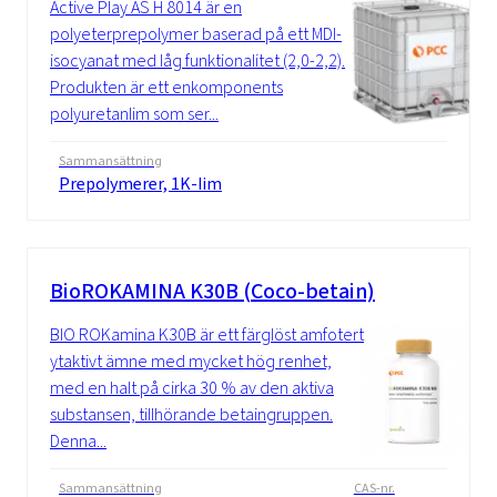
Active Play AS H 8014 är en
polyeterprepolymer baserad på ett MDI-
isocyanat med låg funktionalitet (2,0-2,2).
Produkten är ett enkomponents
polyuretanlim som ser...
Sammansättning
Prepolymerer, 1K-lim
BioROKAMINA K30B (Coco-betain)
BIO ROKamina K30B är ett färglöst amfotert
ytaktivt ämne med mycket hög renhet,
med en halt på cirka 30 % av den aktiva
substansen, tillhörande betaingruppen.
Denna...
Sammansättning
CAS-nr.