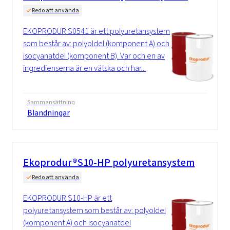
Redo att använda
EKOPRODUR S0541 är ett polyuretansystem
som består av: polyoldel (komponent A) och
isocyanatdel (komponent B). Var och en av
ingredienserna är en vätska och har...
Sammansättning
Blandningar
Ekoprodur®S10-HP polyuretansystem
Redo att använda
EKOPRODUR S10-HP är ett
polyuretansystem som består av: polyoldel
(komponent A) och isocyanatdel