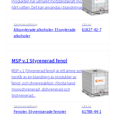
Produkten har utmärkt motståndskraft mot
hårt vatten. Det kan användas i blandningar...
Sammansättning
CAS-nr.
Alkoxylerade alkoholer, Etoxylerade
61827-42-7
alkoholer
MSP v.1 Styrenerad fenol
MSP v.1 (Styrenerad fenol) är ett ämne som
består av en blandning av produkter av
fenol- och styrenreaktion: i första hand
monostyrenerad, distyrenerad och
tristyrenerad...
Sammansättning
CAS-nr.
Fenoler, Styreniserade fenoler
61788-44-1