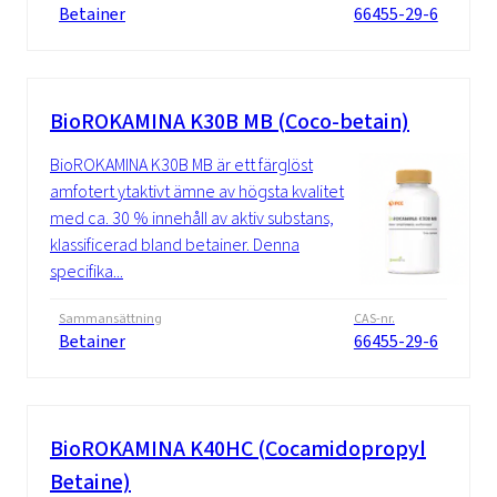
Betainer
66455-29-6
BioROKAMINA K30B MB (Coco-betain)
BioROKAMINA K30B MB är ett färglöst
amfotert ytaktivt ämne av högsta kvalitet
med ca. 30 % innehåll av aktiv substans,
klassificerad bland betainer. Denna
specifika...
Sammansättning
CAS-nr.
Betainer
66455-29-6
BioROKAMINA K40HC (Cocamidopropyl
Betaine)