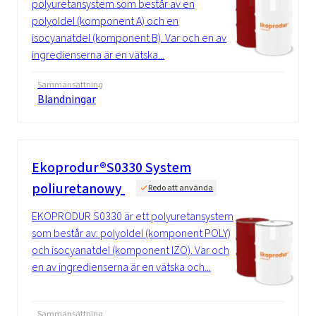
polyuretansystem som består av en
polyoldel (komponent A) och en
isocyanatdel (komponent B). Var och en av
ingredienserna är en vätska...
Sammansättning
Blandningar
Ekoprodur®S0330 System
poliuretanowy
Redo att använda
EKOPRODUR S0330 är ett polyuretansystem
som består av: polyoldel (komponent POLY)
och isocyanatdel (komponent IZO). Var och
en av ingredienserna är en vätska och...
Sammansättning