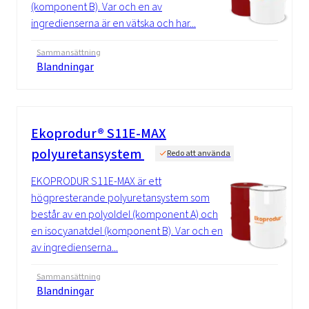
(komponent B). Var och en av
ingredienserna är en vätska och har...
Sammansättning
Blandningar
Ekoprodur® S11E-MAX
polyuretansystem
Redo att använda
EKOPRODUR S11E-MAX är ett
högpresterande polyuretansystem som
består av en polyoldel (komponent A) och
en isocyanatdel (komponent B). Var och en
av ingredienserna...
Sammansättning
Blandningar