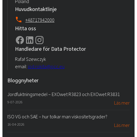
Poland
Huvudkontaktlinje
+48717942000
Hitta oss
Handledare för Data Protector
Rafał Szewczyk
email:
iod.rokita@pcc.eu
Bloggnyheter
Jordfuktningsmedel – EXOwet R3823 och EXOwet R3831
9-07-2026
Läs mer
ISO VG och SAE – hur tolkar man viskositetsgrader?
16-04-2026
Läs mer