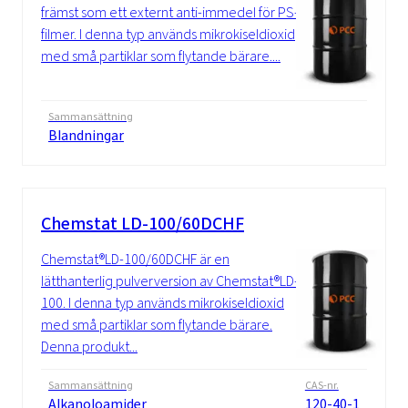
främst som ett externt anti-immedel för PS-
filmer. I denna typ används mikrokiseldioxid
med små partiklar som flytande bärare....
Sammansättning
Blandningar
Chemstat LD-100/60DCHF
Chemstat®LD-100/60DCHF är en
lätthanterlig pulverversion av Chemstat®LD-
100. I denna typ används mikrokiseldioxid
med små partiklar som flytande bärare.
Denna produkt...
Sammansättning
CAS-nr.
Alkanoloamider
120-40-1