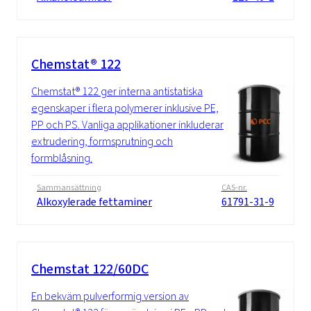
Chemstat® 122
Chemstat® 122 ger interna antistatiska
egenskaper i flera polymerer inklusive PE,
PP och PS. Vanliga applikationer inkluderar
extrudering, formsprutning och
formblåsning.
Sammansättning
CAS-nr.
Alkoxylerade fettaminer
61791-31-9
Chemstat 122/60DC
En bekväm pulverformig version av