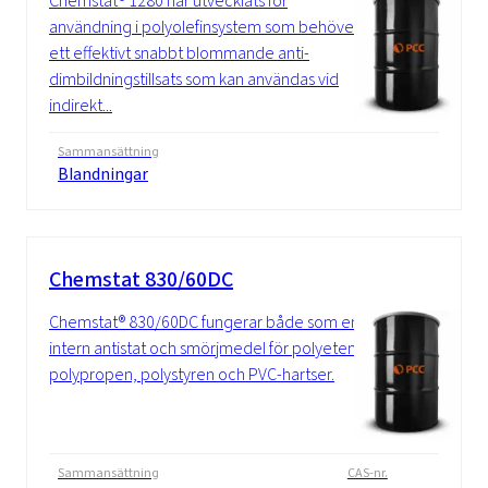
Chemstat® 1280 har utvecklats för
användning i polyolefinsystem som behöver
ett effektivt snabbt blommande anti-
dimbildningstillsats som kan användas vid
indirekt...
Sammansättning
Blandningar
Chemstat 830/60DC
Chemstat® 830/60DC fungerar både som en
intern antistat och smörjmedel för polyeten,
polypropen, polystyren och PVC-hartser.
Sammansättning
CAS-nr.