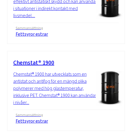
effektivt antistatiskt skydd och kan användas
i situationer i indirekt kontakt med
livsmedel....
Sammansättning
Fettsyror estrar
Chemstat® 1900
Chemstat® 1900 har utvecklats som en
antistat och antifog för en mängd olika
polymerer med hög glastemperatur,
inklusive PET. Chemstat® 1900 kan användas
i nivåer...
Sammansättning
Fettsyror estrar