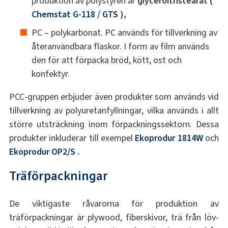
produktion av polystyren är
glyceroltristearat (
Chemstat G-118 / GTS
),
PC – polykarbonat. PC används för tillverkning av
återanvändbara flaskor. I form av film används
den för att förpacka bröd, kött, ost och
konfektyr.
PCC-gruppen erbjuder även produkter som används vid
tillverkning av polyuretanfyllningar, vilka används i allt
större utsträckning inom förpackningssektorn. Dessa
produkter inkluderar till exempel
Ekoprodur 1814W
och
Ekoprodur OP2/S
.
Träförpackningar
De viktigaste råvarorna för produktion av
träförpackningar är plywood, fiberskivor, trä från löv-