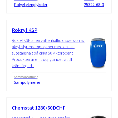
Polyetylenglykoler
25322-68-3
Rokryl KSP
Rokryl KSP är en vattenhaltig dispersion av
akryl-styrensampolymer med en fast
substanshalt på cirka 50 viktprocent.
Produkten är en trögflytande, vit till
krämfärgad...
Sammansättning
Sampolymerer
Chemstat 1280/60DCHF