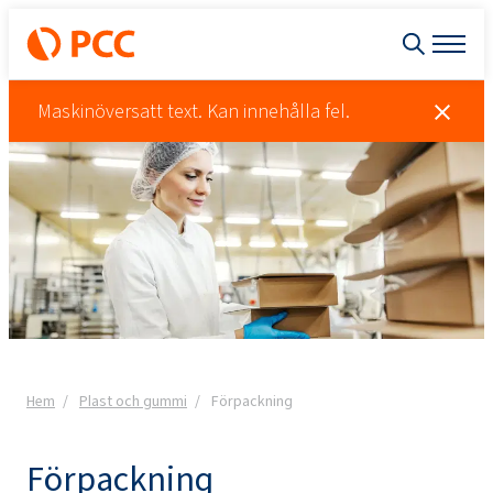
Maskinöversatt text. Kan innehålla fel.
Hem
Plast och gummi
Förpackning
Förpackning