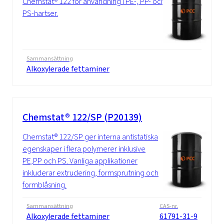
Chemstat® 122 för användning i PE-, PP- och
PS-hartser.
Sammansättning
Alkoxylerade fettaminer
Chemstat® 122/SP (P20139)
Chemstat® 122/SP ger interna antistatiska
egenskaper i flera polymerer inklusive
PE,PP och PS. Vanliga applikationer
inkluderar extrudering, formsprutning och
formblåsning.
Sammansättning
CAS-nr.
Alkoxylerade fettaminer
61791-31-9