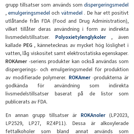
grupp tillsatser som används som
dispergeringsmedel
,
emulgeringsmedel
och
vätmedel
. De har ett positivt
utlåtande från FDA (Food and Drug Administration),
vilket tillåter deras användning i form av indirekta
livsmedelstillsatser.
Polyoxietylenglykoler
, även
kallade
PEG
, kännetecknas av mycket hög löslighet i
vatten, låg viskositet samt elektrostatiska egenskaper.
ROKAmer
-seriens produkter kan också användas som
dispergerings- och emulgeringsmedel för produktion
av modifierade polymerer.
ROKAmer
-produkterna är
godkända för användning som indirekta
livsmedelstillsatser baserat på de listor som
publicerats av FDA.
En annan grupp tillsatser är
ROKAnoler
(LP2023,
LP2529, LP27, RZ4P11). Dessa är alkoxylerade
fettalkoholer som bland annat används som