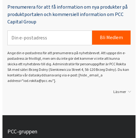
Prenumerera för att få information om nya produkter på
produktportalen och kommersiell information om PCC
Capital Group
Bli Medlem
Ange din e-postadress för att prenumerera på nyhetsbrevet. Att uppge din e-
postadress är frivilligt, men om du inte gör det kommer vi inte att kunna
skicka ett nyhetsbrev till dig. Administratör för personuppgifter är PCC Rokita
SA med säte i Brzeg Dolny (Sienkiewicza Street 4, 56-120 Brzeg Dolny). Du kan
kontakta vår dataskyddsansvarig via e-post: [hide _email_a
address="iod.rokita@pcc.eu"].
Läs mer
PCC-gruppen