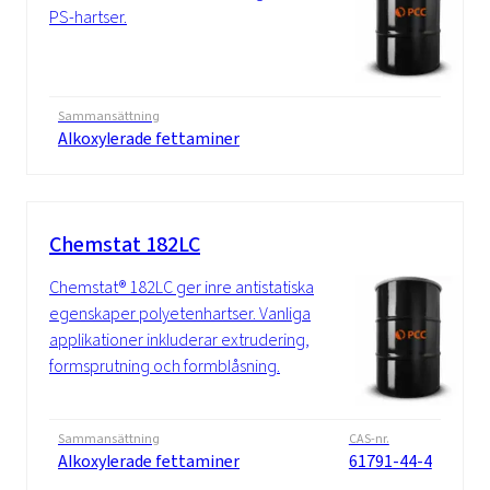
PS-hartser.
Sammansättning
Alkoxylerade fettaminer
Chemstat 182LC
Chemstat® 182LC ger inre antistatiska
egenskaper polyetenhartser. Vanliga
applikationer inkluderar extrudering,
formsprutning och formblåsning.
Sammansättning
CAS-nr.
Alkoxylerade fettaminer
61791-44-4