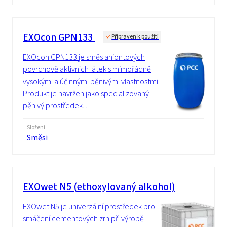
EXOcon GPN133
Připraven k použití
EXOcon GPN133 je směs aniontových
povrchově aktivních látek s mimořádně
vysokými a účinnými pěnivými vlastnostmi.
Produkt je navržen jako specializovaný
pěnivý prostředek...
Složení
Směsi
EXOwet N5 (ethoxylovaný alkohol)
EXOwet N5 je univerzální prostředek pro
smáčení cementových zrn při výrobě