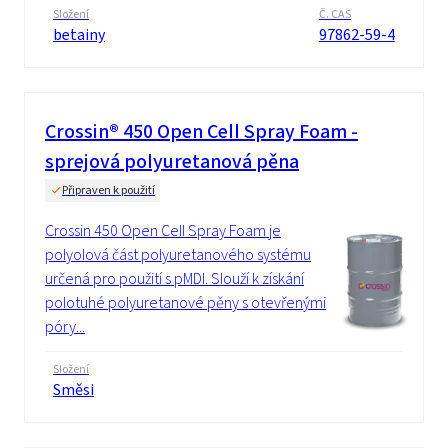
Složení
Č. CAS
betainy
97862-59-4
Crossin® 450 Open Cell Spray Foam -
sprejová polyuretanová pěna
Připraven k použití
Crossin 450 Open Cell Spray Foam je
polyolová část polyuretanového systému
určená pro použití s pMDI. Slouží k získání
polotuhé polyuretanové pěny s otevřenými
póry...
Složení
Směsi