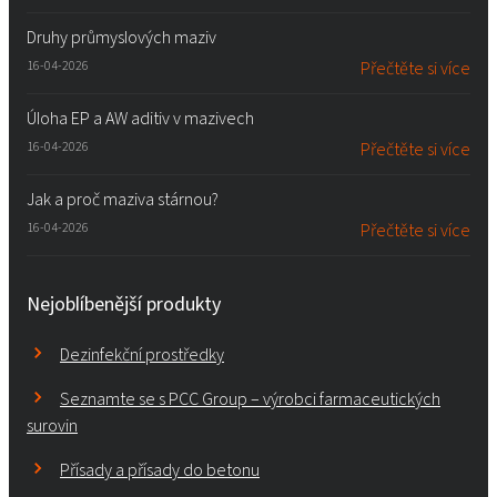
Druhy průmyslových maziv
16-04-2026
Přečtěte si více
Úloha EP a AW aditiv v mazivech
16-04-2026
Přečtěte si více
Jak a proč maziva stárnou?
16-04-2026
Přečtěte si více
Nejoblíbenější produkty
Dezinfekční prostředky
Seznamte se s PCC Group – výrobci farmaceutických
surovin
Přísady a přísady do betonu