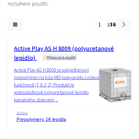
rozsahem použití.
z
36
Active Play AS H 8009 (polyuretanové
lepidlo)
Připraven k použití
Active Play AS H 8009 je polyetherový
prepolymer na bázi MDI isokyanátu s nízkou
funkčností (2,0-2,2). Produkt je
jednosložkové polyuretanové lepidlo
kapalného zbarvení,...
Složení
Prepolymery, 1K lepidla