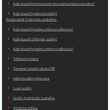
Kde koupit komponenty pro polyuretanovou pěnu?
Kde koupit hydroxid sodný?
Dodavatelé hydroxidu sodného.
Kde koupit kyselinu chlorovodíkovou?
Kde koupit chlornan sodný?
Kde koupit kyselinu chlorovodíkovou?
Stříkaná izolace
Tepelně izolační desky PIR
Intermodální přeprava
Louh sodný
Vločky hydroxidu sodného
Výrobce chlóru