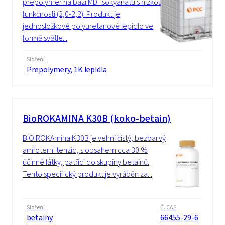
prepolymer na bázi MDI isokyanátu s nízkou
funkčností (2,0-2,2). Produkt je
jednosložkové polyuretanové lepidlo ve
formě světle...
Složení
Prepolymery, 1K lepidla
BioROKAMINA K30B (koko-betain)
BIO ROKAmina K30B je velmi čistý, bezbarvý
amfoterní tenzid, s obsahem cca 30 %
účinné látky, patřící do skupiny betainů.
Tento specifický produkt je vyráběn za...
Složení
Č. CAS
betainy
66455-29-6