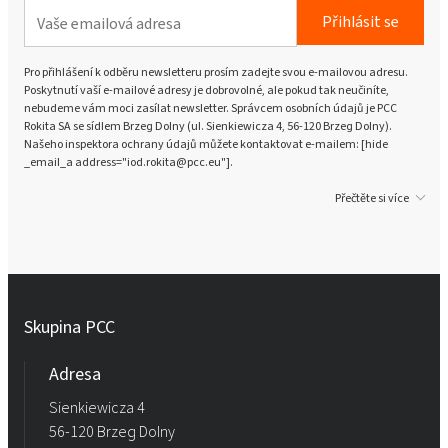
Přihlásit se
Pro přihlášení k odběru newsletteru prosím zadejte svou e-mailovou adresu.
Poskytnutí vaší e-mailové adresy je dobrovolné, ale pokud tak neučiníte,
nebudeme vám moci zasílat newsletter. Správcem osobních údajů je PCC
Rokita SA se sídlem Brzeg Dolny (ul. Sienkiewicza 4, 56-120 Brzeg Dolny).
Našeho inspektora ochrany údajů můžete kontaktovat e-mailem: [hide
_email_a address="iod.rokita@pcc.eu"].
Přečtěte si více
Skupina PCC
Adresa
Sienkiewicza 4
56-120 Brzeg Dolny