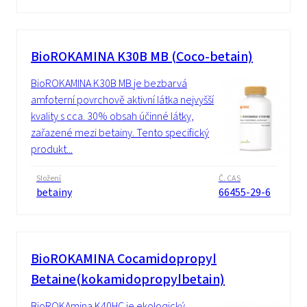
BioROKAMINA K30B MB (Coco-betain)
BioROKAMINA K30B MB je bezbarvá
amfoterní povrchově aktivní látka nejvyšší
kvality s cca. 30% obsah účinné látky,
zařazené mezi betainy. Tento specifický
produkt...
Složení
Č. CAS
betainy
66455-29-6
BioROKAMINA Cocamidopropyl
Betaine(kokamidopropylbetain)
BioROKAmina K40HC je ekologický