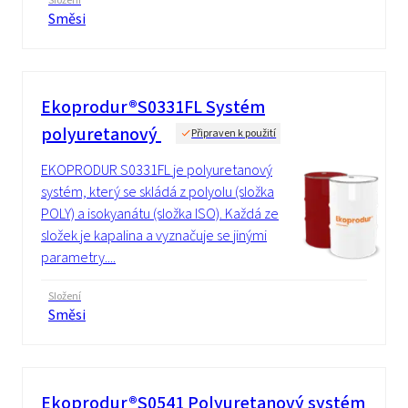
Složení
Směsi
Ekoprodur®S0331FL Systém
polyuretanový
Připraven k použití
EKOPRODUR S0331FL je polyuretanový
systém, který se skládá z polyolu (složka
POLY) a isokyanátu (složka ISO). Každá ze
složek je kapalina a vyznačuje se jinými
parametry....
Složení
Směsi
Ekoprodur®S0541 Polyuretanový systém