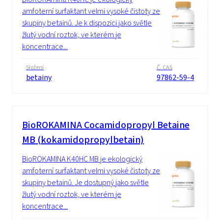
amfoterní surfaktant velmi vysoké čistoty ze
skupiny betainů. Je k dispozici jako světle
žlutý vodní roztok, ve kterém je
koncentrace...
Složení
Č. CAS
betainy
97862-59-4
BioROKAMINA Cocamidopropyl Betaine
MB (kokamidopropylbetain)
BioROKAMINA K40HC MB je ekologický
amfoterní surfaktant velmi vysoké čistoty ze
skupiny betainů. Je dostupný jako světle
žlutý vodní roztok, ve kterém je
koncentrace...