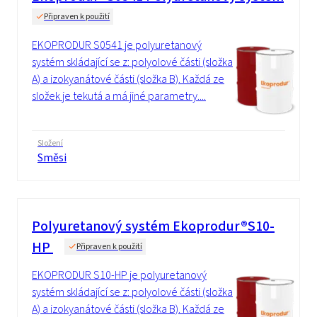
Připraven k použití
EKOPRODUR S0541 je polyuretanový
systém skládající se z: polyolové části (složka
A) a izokyanátové části (složka B). Každá ze
složek je tekutá a má jiné parametry....
Složení
Směsi
Polyuretanový systém Ekoprodur®S10-
HP
Připraven k použití
EKOPRODUR S10-HP je polyuretanový
systém skládající se z: polyolové části (složka
A) a izokyanátové části (složka B). Každá ze