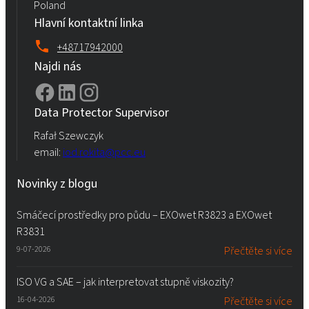
Poland
Hlavní kontaktní linka
+48717942000
Najdi nás
Data Protector Supervisor
Rafał Szewczyk
email:
iod.rokita@pcc.eu
Novinky z blogu
Smáčecí prostředky pro půdu – EXOwet R3823 a EXOwet
R3831
9-07-2026
Přečtěte si více
ISO VG a SAE – jak interpretovat stupně viskozity?
16-04-2026
Přečtěte si více