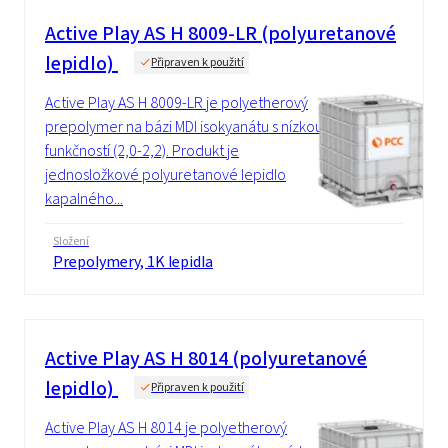
Active Play AS H 8009-LR (polyuretanové
lepidlo)
Připraven k použití
Active Play AS H 8009-LR je polyetherový
prepolymer na bázi MDI isokyanátu s nízkou
funkčností (2,0-2,2). Produkt je
jednosložkové polyuretanové lepidlo
kapalného...
Složení
Prepolymery, 1K lepidla
Active Play AS H 8014 (polyuretanové
lepidlo)
Připraven k použití
Active Play AS H 8014 je polyetherový