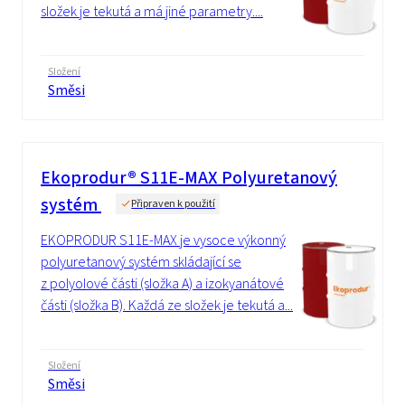
složek je tekutá a má jiné parametry....
Složení
Směsi
Ekoprodur® S11E-MAX Polyuretanový
systém
Připraven k použití
EKOPRODUR S11E-MAX je vysoce výkonný
polyuretanový systém skládající se
z polyolové části (složka A) a izokyanátové
části (složka B). Každá ze složek je tekutá a...
Složení
Směsi