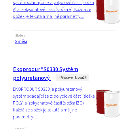
systém skládající se z polyolové části (složka
A) a izokyanátové části (složka B). Každá ze
složek je tekutá a má jiné parametry....
Složení
Směsi
Ekoprodur®S0330 Systém
polyuretanový
Připraven k použití
EKOPRODUR S0330 je polyuretanový
systém skládající se z: polyolové části (složka
POLY) a izokyanátové části (složka IZO).
Každá ze složek je tekutá a má jiné
parametry....