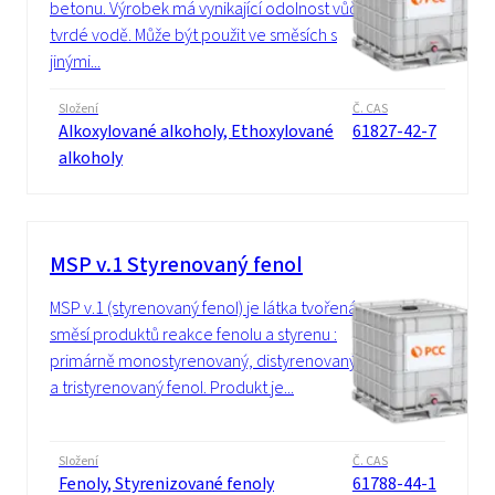
betonu. Výrobek má vynikající odolnost vůči
tvrdé vodě. Může být použit ve směsích s
jinými...
Složení
Č. CAS
Alkoxylované alkoholy, Ethoxylované
61827-42-7
alkoholy
MSP v.1 Styrenovaný fenol
MSP v.1 (styrenovaný fenol) je látka tvořená
směsí produktů reakce fenolu a styrenu :
primárně monostyrenovaný, distyrenovaný
a tristyrenovaný fenol. Produkt je...
Složení
Č. CAS
Fenoly, Styrenizované fenoly
61788-44-1