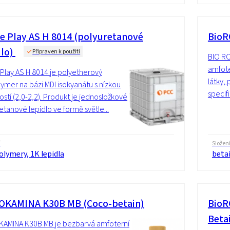
ve Play AS H 8014 (polyuretanové
BioR
dlo)
Připraven k použití
BIO RO
amfote
 Play AS H 8014 je polyetherový
látky,
ymer na bázi MDI isokyanátu s nízkou
specif
ostí (2,0-2,2). Produkt je jednosložkové
etanové lepidlo ve formě světle...
í
Složen
lymery, 1K lepidla
beta
OKAMINA K30B MB (Coco-betain)
BioR
Beta
KAMINA K30B MB je bezbarvá amfoterní