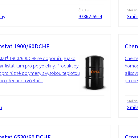
í
Č. CAS
Složen
iny
97862-59-4
Směs
stat 1900/60DCHF
Chem
tat® 1900/60DCHF se doporučuje jako
Chemst
 antistatikum pro polyolefiny. Produkt byl
homop
t pro různé polymery s vysokou teplotou
a liso
ho přechodu včetně...
pro ne
í
Složen
i
Směs
stat 6530/60 DCHF
Cros