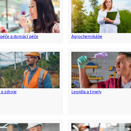
péče a domácí péče
Agrochemikálie
 a zdroje
Lepidla a tmely