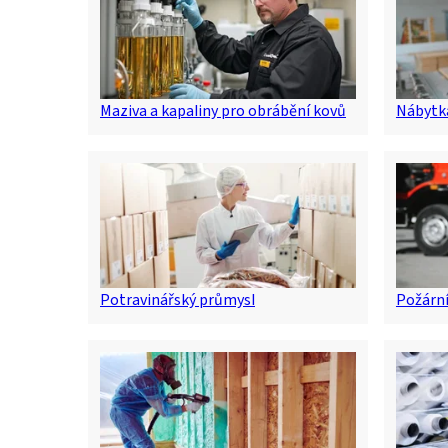
Maziva a kapaliny pro obrábění kovů
Nábytk
Potravinářský průmysl
Požární