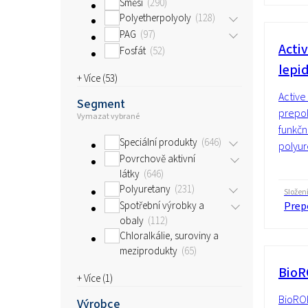
Směsi
290
Polyetherpolyoly
128
PAG
97
Acti
Fosfát
52
lepi
+ Více (
53
)
Active
Segment
prepol
Vymazat vybrané
funkčn
Speciální produkty
646
polyur
Povrchově aktivní
látky
646
Polyuretany
231
Složen
Spotřební výrobky a
Prepo
obaly
112
Chloralkálie, suroviny a
meziprodukty
65
BioR
+ Více (
1
)
BioRO
Výrobce