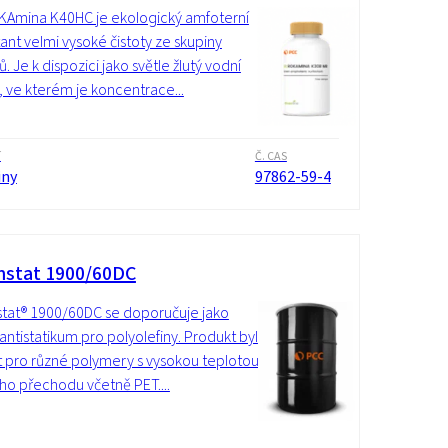
Amina K40HC je ekologický amfoterní
tant velmi vysoké čistoty ze skupiny
. Je k dispozici jako světle žlutý vodní
, ve kterém je koncentrace...
í
Č. CAS
iny
97862-59-4
stat 1900/60DC
at® 1900/60DC se doporučuje jako
 antistatikum pro polyolefiny. Produkt byl
t pro různé polymery s vysokou teplotou
ho přechodu včetně PET....