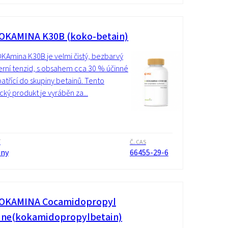
OKAMINA K30B (koko-betain)
KAmina K30B je velmi čistý, bezbarvý
rní tenzid, s obsahem cca 30 % účinné
 patřící do skupiny betainů. Tento
ický produkt je vyráběn za...
í
Č. CAS
iny
66455-29-6
OKAMINA Cocamidopropyl
ine(kokamidopropylbetain)