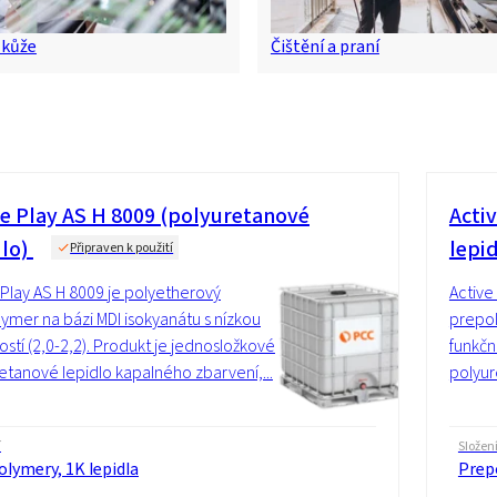
a kůže
Čištění a praní
ve Play AS H 8009 (polyuretanové
Acti
dlo)
lepi
Připraven k použití
 Play AS H 8009 je polyetherový
Active
ymer na bázi MDI isokyanátu s nízkou
prepol
ostí (2,0-2,2). Produkt je jednosložkové
funkčn
etanové lepidlo kapalného zbarvení,...
polyur
í
Složen
lymery, 1K lepidla
Prepo