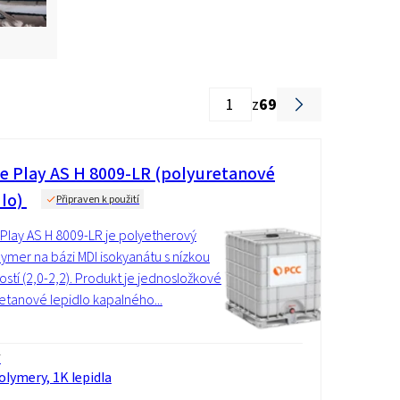
z
69
ve Play AS H 8009-LR (polyuretanové
dlo)
Připraven k použití
 Play AS H 8009-LR je polyetherový
ymer na bázi MDI isokyanátu s nízkou
ostí (2,0-2,2). Produkt je jednosložkové
etanové lepidlo kapalného...
í
lymery, 1K lepidla