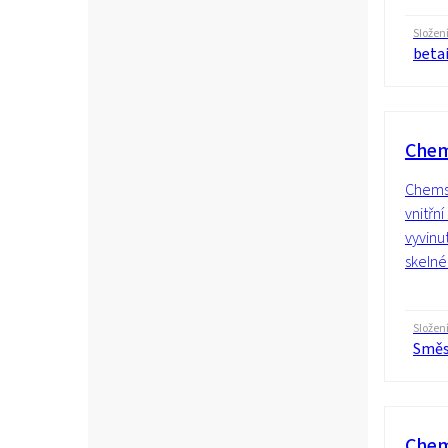
Složen
beta
Chem
Chems
vnitřní
vyvinu
skelné
Složen
Směs
Chem