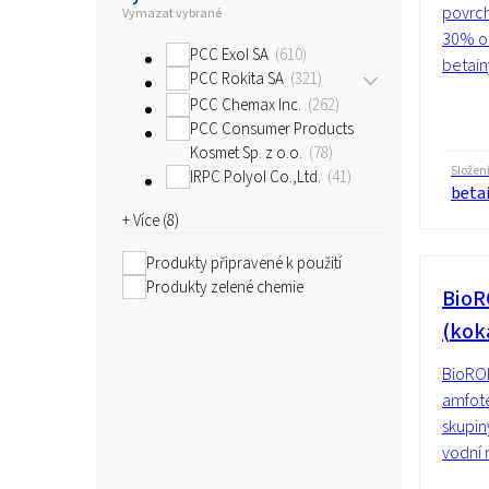
povrcho
Vymazat vybrané
30% ob
PCC Exol SA
610
betain
PCC Rokita SA
321
PCC Chemax Inc.
262
PCC Consumer Products
Kosmet Sp. z o.o.
78
Složen
IRPC Polyol Co.,Ltd.
41
beta
+ Více (
8
)
Produkty připravené k použití
Produkty zelené chemie
BioR
(kok
BioRO
amfote
skupin
vodní 