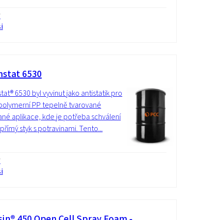
í
i
stat 6530
at® 6530 byl vyvinut jako antistatik pro
olymerní PP tepelně tvarované
vané aplikace, kde je potřeba schválení
přímý styk s potravinami. Tento...
í
i
sin® 450 Open Cell Spray Foam -