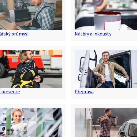
ářský průmysl
Nátěry a inkousty
 prevence
Přeprava