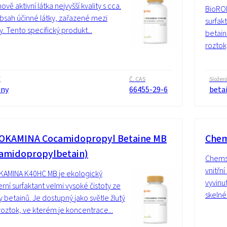
vě aktivní látka nejvyšší kvality s cca.
BioROK
sah účinné látky, zařazené mezi
surfak
y. Tento specifický produkt...
betainů
roztok
í
Č. CAS
Složen
iny
66455-29-6
beta
OKAMINA Cocamidopropyl Betaine MB
Chem
amidopropylbetain)
Chemst
vnitřní
KAMINA K40HC MB je ekologický
vyvinu
rní surfaktant velmi vysoké čistoty ze
skelné
y betainů. Je dostupný jako světle žlutý
roztok, ve kterém je koncentrace...