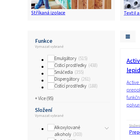
Stříkaná izolace
Textil 
Funkce
Vymazat vybrané
Emulgátory
515
Acti
Čisticí prostředky
438
lepi
Smáčedla
355
Dispergátory
261
Active
Čistící prostředky
188
prepol
funkčn
+ Více (
95
)
polyur
Složení
Vymazat vybrané
Složen
Alkoxylované
Prepo
alkoholy
303