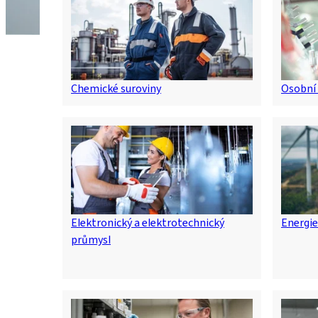
Chemické suroviny
Osobní 
Elektronický a elektrotechnický
Energie
průmysl