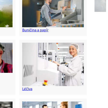
Buničina a papír
Léčiva