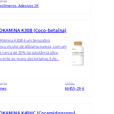
sição
polímeros, Adesivos 1K
OKAMINA K30B (Coco-betaína)
OKAmina K30B é um tensoativo
rico incolor de altíssima pureza, com um
e cerca de 30% da substância ativa,
cente ao grupo das betaínas. Este...
sição
CAS No.
ines
66455-29-6
OKAMINA K40HC (Cocamidopropyl