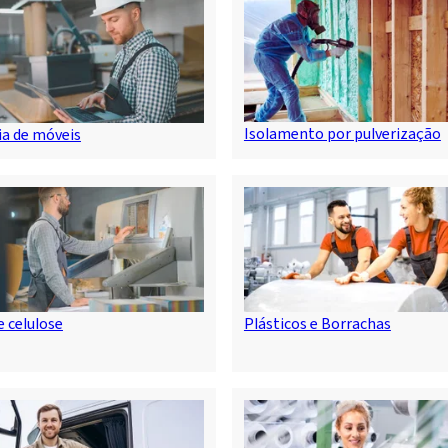
Isolamento por pulverização
ia de móveis
e celulose
Plásticos e Borrachas