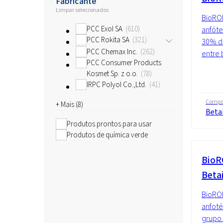
Fabricante
Limpar selecionados
BioRO
PCC Exol SA
610
anfóte
PCC Rokita SA
321
30% de
PCC Chemax Inc.
262
entre 
PCC Consumer Products
Kosmet Sp. z o.o.
78
IRPC Polyol Co.,Ltd.
41
Compo
+ Mais (
8
)
Beta
Produtos prontos para usar
Produtos de química verde
BioR
Beta
BioRO
anfoté
grupo 