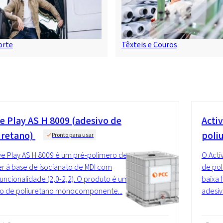
orte
Têxteis e Couros
ve Play AS H 8009 (adesivo de
Acti
uretano)
poli
Pronto para usar
ve Play AS H 8009 é um pré-polímero de
O Acti
er à base de isocianato de MDI com
de pol
funcionalidade (2,0-2,2). O produto é um
baixa 
vo de poliuretano monocomponente...
adesi