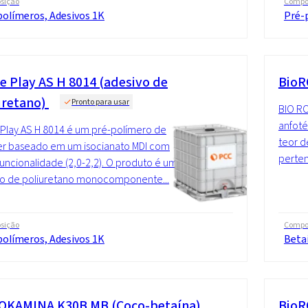
sição
Compo
polímeros, Adesivos 1K
Pré-
ve Play AS H 8014 (adesivo de
BioR
uretano)
Pronto para usar
BIO R
anfoté
 Play AS H 8014 é um pré-polímero de
teor d
er baseado em um isocianato MDI com
perten
funcionalidade (2,0-2,2). O produto é um
vo de poliuretano monocomponente...
sição
Compo
polímeros, Adesivos 1K
Beta
OKAMINA K30B MB (Coco-betaína)
BioR