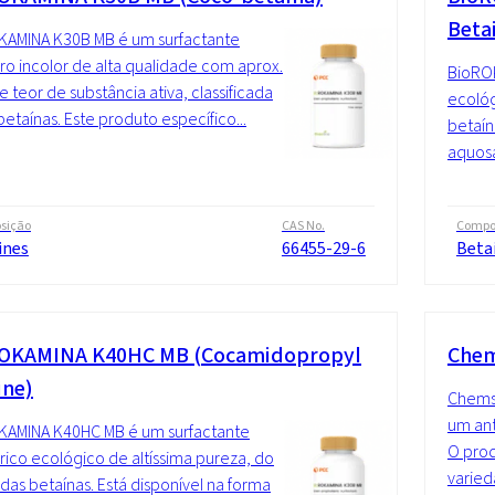
Beta
KAMINA K30B MB é um surfactante
ro incolor de alta qualidade com aprox.
BioRO
 teor de substância ativa, classificada
ecológ
betaínas. Este produto específico...
betaín
aquosa
sição
CAS No.
Compo
ines
66455-29-6
Beta
OKAMINA K40HC MB (Cocamidopropyl
Chem
ine)
Chems
um ant
KAMINA K40HC MB é um surfactante
O prod
rico ecológico de altíssima pureza, do
varied
das betaínas. Está disponível na forma