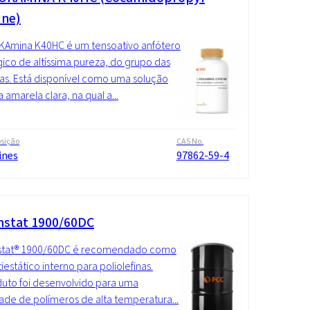
ine)
KAmina K40HC é um tensoativo anfótero
ico de altíssima pureza, do grupo das
as. Está disponível como uma solução
 amarela clara, na qual a...
sição
CAS No.
ines
97862-59-4
stat 1900/60DC
tat® 1900/60DC é recomendado como
iestático interno para poliolefinas.
uto foi desenvolvido para uma
ade de polímeros de alta temperatura...