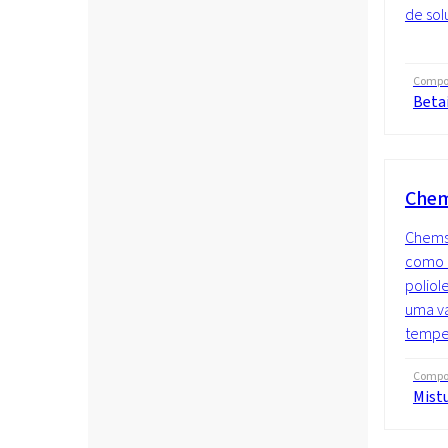
de sol
Compo
Beta
Chem
Chems
como u
poliol
uma va
temper
Compo
Mist