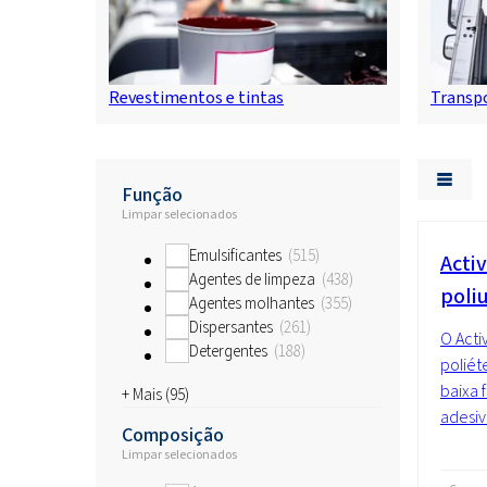
Revestimentos e tintas
Transp
Função
Limpar selecionados
Emulsificantes
515
Acti
Agentes de limpeza
438
poli
Agentes molhantes
355
Dispersantes
261
O Acti
Detergentes
188
poliét
baixa 
+ Mais (
95
)
adesi
Composição
Limpar selecionados