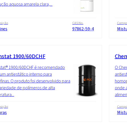
ução aquosa amarela clara,...
sição
CAS No.
Compo
ines
97862-59-4
Mist
stat 1900/60DCHF
Chem
tat® 1900/60DCHF é recomendado
O Che
m antiestático interno para
anties
efinas. O produto foi desenvolvido para
homop
riedade de polímeros de alta
onde a
atura...
aliment
sição
Compo
uras
Mist