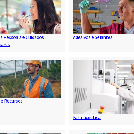
s Pessoais e Cuidados
Adesivos e Selantes
iares
 e Recursos
Farmacêutica