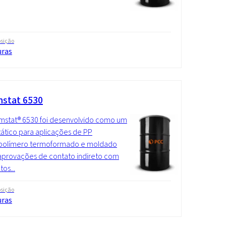
sição
uras
stat 6530
mstat® 6530 foi desenvolvido como um
tático para aplicações de PP
olímero termoformado e moldado
provações de contato indireto com
os...
sição
uras