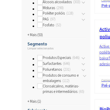
Compo
Álcoois alcoxilados
303
Pré-
Misturas
290
Poliéter polióis
128
PAG
97
Fosfato
52
Acti
+ Mais (
53
)
poli
Segmento
Active
Limpar selecionados
poliét
Produtos Especiais
646
baixa 
Surfactantes
646
adesi
Poliuretanos
231
Produtos de consumo e
embalagens
112
Compo
Pré-
Cloroalcalino, matérias-
primas e intermediários
65
+ Mais (
1
)
BioR