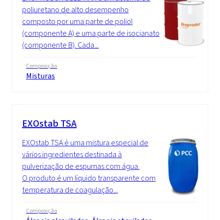
poliuretano de alto desempenho
composto por uma parte de poliol
(componente A) e uma parte de isocianato
(componente B). Cada...
Composição
Misturas
EXOstab TSA
EXOstab TSA é uma mistura especial de
vários ingredientes destinada à
pulverização de espumas com água.
O produto é um líquido transparente com
temperatura de coagulação...
Composição