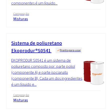
componentes é um líquido...
Composição
Misturas
Sistema de poliuretano
Ekoprodur®S0541
Pronto para usar
EKOPRODUR S0541 é um sistema de
poliuretano composto por: parte poliol
(componente A) e parte isocianato
(componente B). Cada um dos ingredientes
é um líquido e...
Composição
Misturas