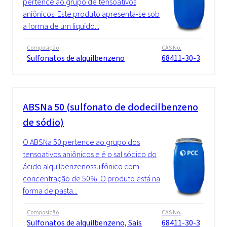
pertence ao grupo de tensoativos
aniônicos. Este produto apresenta-se sob
a forma de um líquido...
Composição
CAS No.
Sulfonatos de alquilbenzeno
68411-30-3
ABSNa 50 (sulfonato de dodecilbenzeno
de sódio)
O ABSNa 50 pertence ao grupo dos
tensoativos aniônicos e é o sal sódico do
ácido alquilbenzenossulfônico com
concentração de 50%. O produto está na
forma de pasta...
Composição
CAS No.
Sulfonatos de alquilbenzeno, Sais
68411-30-3