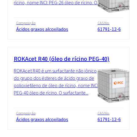
rícino, nome INCI: PEG-26 óleo de rícino. O...
Composição
CAS No.
Ácidos graxos alcoxilados
61791-12-6
ROKAcet R40 (óleo de rícino PEG-40)
ROKAcet R40 é um surfactante não iônico
do grupo dos ésteres de ácido graxo de
polioxietileno de óleo de rícino, nome INCI:
PEG-40 óleo de rícino. O surfactante...
Composição
CAS No.
Ácidos graxos alcoxilados
61791-12-6