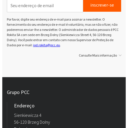
inscrever-se
Por favor, digite seu endereço de e-mail para assinar a newsletter. O
fornecimento do seu endereço de e-mail é voluntário, mas se não o fizer, não
poderemos enviar-lhe a newsletter. O administrador de dados pessoais é PCC
Rokita SA com sede em Brzeg Dolny (Sienkiewicza Street 4, 56-120 Brzeg
Dolny). Você pode entrar em contato com nosso Supervisor de Proteção de
Dados por e-mail:
iod.rokita@pcc.eu
.
Consulte Mais informação
Grupo PCC
Endereço
Sienkiewicza 4
56-120 Brzeg Dolny