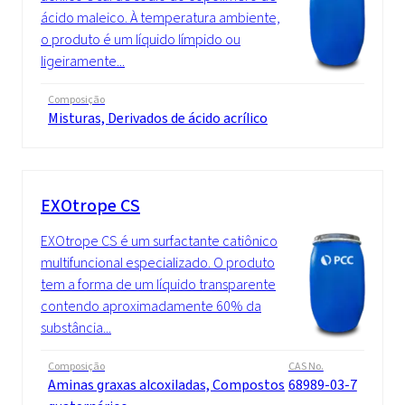
ácido maleico. À temperatura ambiente,
o produto é um líquido límpido ou
ligeiramente...
Composição
Misturas, Derivados de ácido acrílico
EXOtrope CS
EXOtrope CS é um surfactante catiônico
multifuncional especializado. O produto
tem a forma de um líquido transparente
contendo aproximadamente 60% da
substância...
Composição
CAS No.
Aminas graxas alcoxiladas, Compostos
68989-03-7