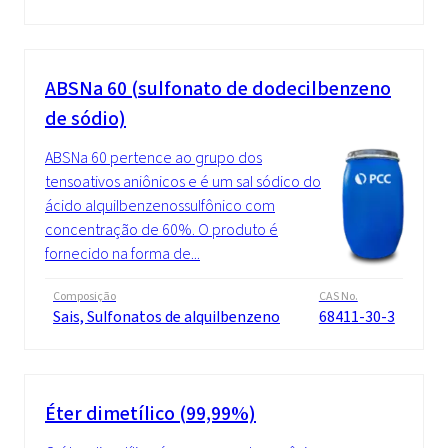
ABSNa 60 (sulfonato de dodecilbenzeno
de sódio)
ABSNa 60 pertence ao grupo dos
tensoativos aniônicos e é um sal sódico do
ácido alquilbenzenossulfônico com
concentração de 60%. O produto é
fornecido na forma de...
Composição
CAS No.
Sais, Sulfonatos de alquilbenzeno
68411-30-3
Éter dimetílico (99,99%)