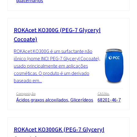
quaternários
ROKAcet KO300G (PEG-7 Glyceryl
Cocoate)
ROKAcet KO300G é um surfactante não
iônico (nome INCI: PEG-7 Glyceryl Cocoate),
usado principalmente em aplicações
cosméticas. O produto é um derivado
baseado em...
Composição
CAS No.
Ácidos graxos alcoxilados, Glicerídeos
68201-46-7
ROKAcet KO300GK (PEG-7 Glyceryl