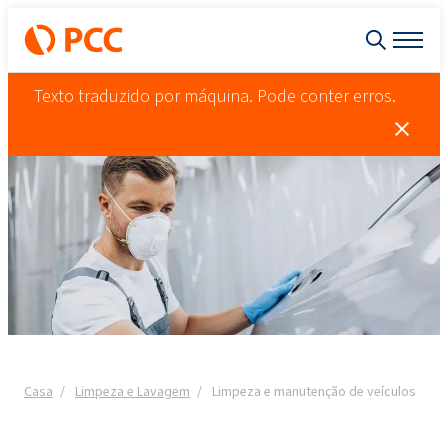
Texto traduzido por máquina. Pode conter erros.
Casa
Limpeza e Lavagem
Limpeza e manutenção de veículos