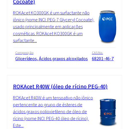
Cocoate)
ROKAcet KO300GK é um surfactante não
iônico (nome INCI: PEG-7 Glyceryl Cocoate),
usado principalmente em aplicações
cosméticas. ROKAcet KO300GK é um
surfactante...
Composição
CAS No.
Glicerídeos, Ácidos graxos alcoxilados
68201-46-7
ROKAcet R40W (óleo de rícino PEG-40)
ROKAcet R40W é um tensoativo não iônico
pertencente ao grupo de ésteres de
ácidos graxos polioxietileno de óleo de
rícino (nome INCI: PEG-40 óleo de rícino).
Este...