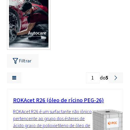
Filtrar
do
5
ROKAcet R26 (óleo de rícino PEG-26)
ROKAcet R26 é um surfactante não iônico
pertencente ao grupo dos ésteres de
ácido graxo de polioxietileno de óleo de