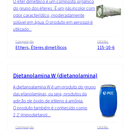
O éter dimetílico é um composto orgânico
do grupo dos éteres . É um gás incolor com
odor característico, moderadamente
solúvel em água. O produto em aerossol é
utilizado...
Composição
CAS No.
Ethers, Éteres dimetílicos
115-10-6
Dietanolamina W (dietanolamina)
A dietanoalamina W é um produto do grupo
das etanolaminas, ou seja, produtos da
adição de óxido de etileno à amônia.
O produto também é conhecido como
2,2'-Iminodietanol....
Composição
CAS No.