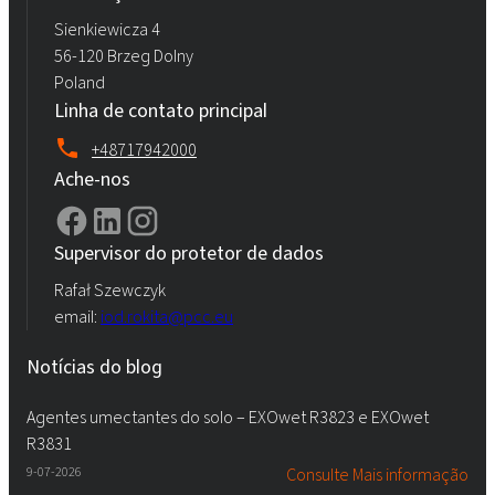
Sienkiewicza 4
56-120 Brzeg Dolny
Poland
Linha de contato principal
+48717942000
Ache-nos
Supervisor do protetor de dados
Rafał Szewczyk
email:
iod.rokita@pcc.eu
Notícias do blog
Agentes umectantes do solo – EXOwet R3823 e EXOwet
R3831
9-07-2026
Consulte Mais informação