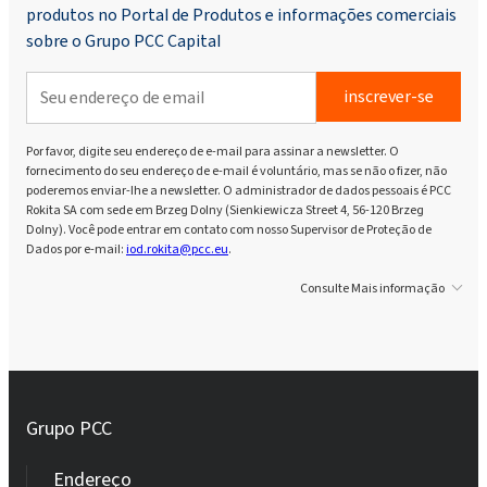
produtos no Portal de Produtos e informações comerciais
sobre o Grupo PCC Capital
inscrever-se
Por favor, digite seu endereço de e-mail para assinar a newsletter. O
fornecimento do seu endereço de e-mail é voluntário, mas se não o fizer, não
poderemos enviar-lhe a newsletter. O administrador de dados pessoais é PCC
Rokita SA com sede em Brzeg Dolny (Sienkiewicza Street 4, 56-120 Brzeg
Dolny). Você pode entrar em contato com nosso Supervisor de Proteção de
Dados por e-mail:
iod.rokita@pcc.eu
.
Consulte Mais informação
Grupo PCC
Endereço