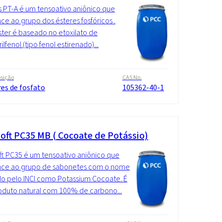
 PT-A é um tensoativo aniônico que
ce ao grupo dos ésteres fosfóricos .
ster é baseado no etoxilato de
rilfenol (tipo fenol estirenado)...
sição
CAS No.
es de fosfato
105362-40-1
oft PC35 MB ( Cocoate de Potássio)
t PC35 é um tensoativo aniônico que
nce ao grupo de sabonetes com o nome
do pelo INCI como Potassium Cocoate. É
duto natural com 100% de carbono...