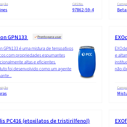
sição
CAS No.
Compo
ines
97862-59-4
Beta
con GPN133
EXOd
Pronto para usar
 GPN133 é uma mistura de tensoativos
EXOde
icos com propriedades espumantes
e alta
ionalmente altas e eficientes.
instit
duto foi desenvolvido como um agente
não iô
nte...
sição
Compo
uras
Mist
s PC416 (etoxilatos de tristirilfenol)
EXOf