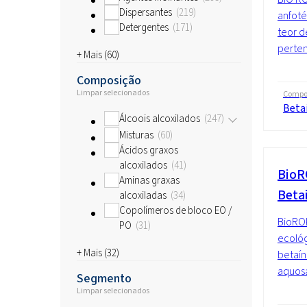
Dispersantes
219
anfoté
Detergentes
171
teor d
perten
+ Mais (
60
)
Composição
Limpar selecionados
Compo
Beta
Álcoois alcoxilados
247
Misturas
60
Ácidos graxos
alcoxilados
41
BioR
Aminas graxas
Beta
alcoxiladas
34
Copolímeros de bloco EO /
BioRO
PO
31
ecológ
+ Mais (
32
)
betaín
aquosa
Segmento
Limpar selecionados