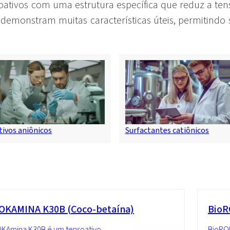
tivos com uma estrutura específica que reduz a tensã
s demonstram muitas características úteis, permitind
ivos aniônicos
Surfactantes catiônicos
OKAMINA K30B (Coco-betaína)
BioR
OKAmina K30B é um tensoativo
BioRO