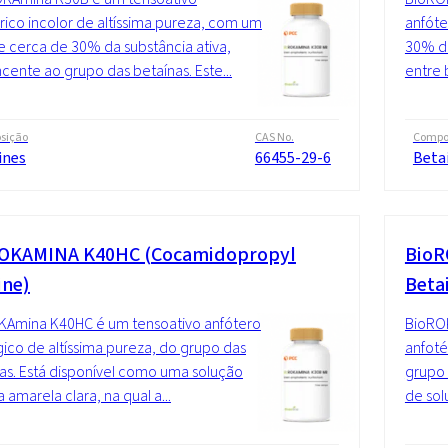
rico incolor de altíssima pureza, com um
anfóte
e cerca de 30% da substância ativa,
30% de
cente ao grupo das betaínas. Este...
entre 
sição
CAS No.
Compo
ines
66455-29-6
Beta
OKAMINA K40HC (Cocamidopropyl
BioR
ine)
Beta
KAmina K40HC é um tensoativo anfótero
BioRO
ico de altíssima pureza, do grupo das
anfoté
as. Está disponível como uma solução
grupo 
 amarela clara, na qual a...
de sol