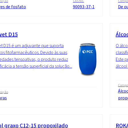
sição
CAS No.
Compo
es de fosfato
90093-37-1
De ou
et D15
Álco
t D15 é um adjuvante que suporta
O álco
os fitofarmacêuticos. Devido às suas
classi
edades tensoativas, o produto reduz
Este p
icácia a tensão superficial da solução...
álcool
Compo
Álcoo
sição
uras
prop
ol graxo C12-15 propoxilado
ROKA