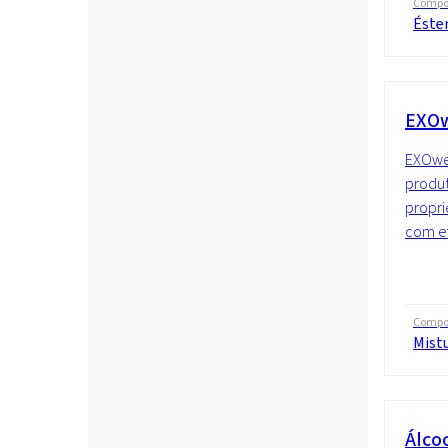
Compo
Éster
EXOw
EXOwe
produt
propri
com ef
Compo
Mist
Álco