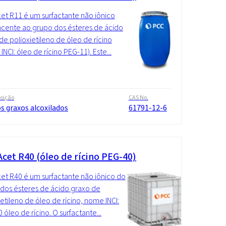
t R11 é um surfactante não iônico
cente ao grupo dos ésteres de ácido
de polioxietileno de óleo de rícino
NCI: óleo de rícino PEG-11). Este...
sição
CAS No.
s graxos alcoxilados
61791-12-6
cet R40 (óleo de rícino PEG-40)
t R40 é um surfactante não iônico do
dos ésteres de ácido graxo de
ietileno de óleo de rícino, nome INCI:
 óleo de rícino. O surfactante...