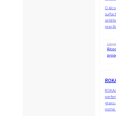
O álco
surfac
sintét
reação
Compo
Álcoo
prop
ROKA
ROKAce
perten
graxo 
nome I