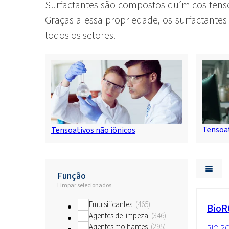
Surfactantes são compostos químicos tensoa
Graças a essa propriedade, os surfactante
todos os setores.
Tensoat
Tensoativos não iônicos
Função
Limpar selecionados
Emulsificantes
465
BioR
Agentes de limpeza
346
Agentes molhantes
295
BIO R