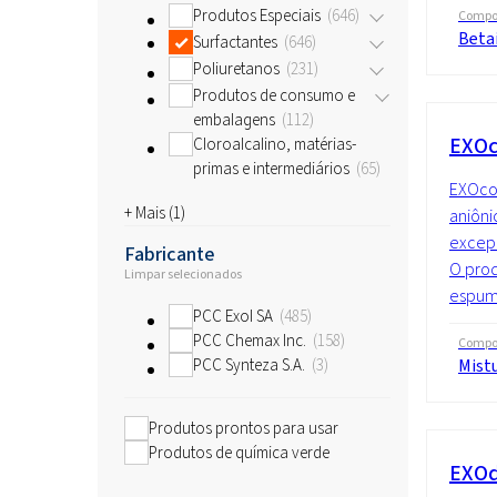
Produtos Especiais
646
Compo
Beta
Surfactantes
646
Poliuretanos
231
Produtos de consumo e
embalagens
112
EXO
Cloroalcalino, matérias-
primas e intermediários
65
EXOcon
+ Mais (
1
)
aniôn
excepc
Fabricante
O pro
Limpar selecionados
espuma
PCC Exol SA
485
PCC Chemax Inc.
158
Compo
Mist
PCC Synteza S.A.
3
Produtos prontos para usar
Produtos de química verde
EXOdi