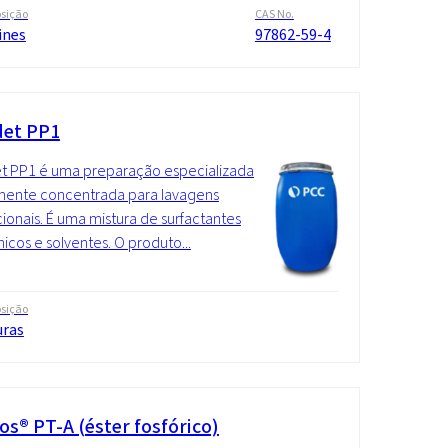
sição
CAS No.
ines
97862-59-4
et PP1
t PP1 é uma preparação especializada
mente concentrada para lavagens
ucionais. É uma mistura de surfactantes
nicos e solventes. O produto...
sição
uras
os® PT-A (éster fosfórico)