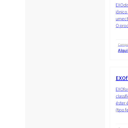
EXOdis
iônico
umecta
O prod
Compo
Alqui
EXOf
EXOfos
classi
éster 
(tipo f