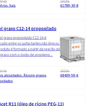
sição
CAS No.
tros, Sais
61789-30-8
ol graxo C12-14 propoxilado
ol graxo propoxilado C12-14 é
ficado entre os surfactantes não iônicos .
roduto é formado a partir da reação do
 graxo com o óxido de propileno....
sição
CAS No.
is alcoxilados, Álcoois graxos
68409-59-6
oxilados
cet R11 (óleo de rícino PEG-11)