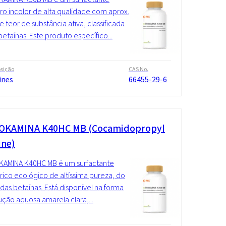
ro incolor de alta qualidade com aprox.
 teor de substância ativa, classificada
betaínas. Este produto específico...
sição
CAS No.
ines
66455-29-6
OKAMINA K40HC MB (Cocamidopropyl
ine)
KAMINA K40HC MB é um surfactante
rico ecológico de altíssima pureza, do
das betaínas. Está disponível na forma
ução aquosa amarela clara,...