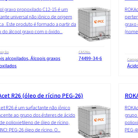
ol graxo propoxilado C12-15 é um
ROKAce
tante universal não iônico de origem
perten
ica . Este produto é formado a partir da
graxo 
 do álcool graxo com o óxido...
(nome I
sição
CAS No.
is alcoxilados, Álcoois graxos
74499-34-6
Compo
oxilados
Ácido
cet R26 (óleo de rícino PEG-26)
ROKA
t R26 é um surfactante não iônico
ROKAce
cente ao grupo dos ésteres de ácido
grupo 
de polioxietileno de óleo de rícino,
poliox
NCI: PEG-26 óleo de rícino. O...
PEG-40