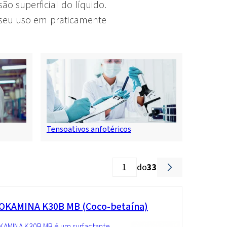
o superficial do líquido.
o seu uso em praticamente
Tensoativos anfotéricos
do
33
OKAMINA K30B MB (Coco-betaína)
KAMINA K30B MB é um surfactante