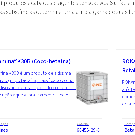
i produtos acabados e agentes tensoativos (surfactant
sas substâncias determina uma ampla gama de suas fun
mina®K30B (Coco-betaína)
ROKa
Beta
na K30B é um produto de altíssima
 do grupo betaína, classificado como
ROKAm
tivos anfóteros. O produto comercial é
anfoté
lução aquosa praticamente incolor...
comer
de sub
sição
CAS No.
Compo
ines
66455-29-6
Beta