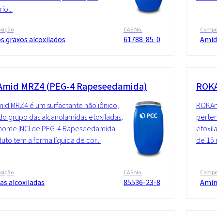
io...
sição
CAS No.
Compo
s graxos alcoxilados
61788-85-0
Amid
mid MRZ4 (PEG-4 Rapeseedamida)
ROKA
d MRZ4 é um surfactante não iônico,
ROKAmi
do grupo das alcanolamidas etoxiladas,
perten
 nome INCI de PEG-4 Rapeseedamida.
etoxil
uto tem a forma líquida de cor...
de 15 
sição
CAS No.
Compo
as alcoxiladas
85536-23-8
Amina