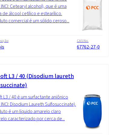
INCI: Cetearyl alcohol), que é uma
 de álcool cetílico e estearílico.
uto comercial é um sólido ceroso...
sição
CAS No.
is
67762-27-0
oft L3 / 40 (Disodium laureth
osuccinate)
t L3 / 40 é um surfactante aniônico
INCI: Disodium Laureth Sulfosuccinate).
uto é um líquido amarelo claro
elo caracterizado por cerca de...