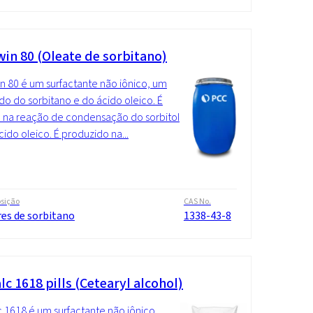
in 80 (Oleate de sorbitano)
 80 é um surfactante não iônico, um
do do sorbitano e do ácido oleico. É
 na reação de condensação do sorbitol
ido oleico. É produzido na...
sição
CAS No.
res de sorbitano
1338-43-8
c 1618 pills (Cetearyl alcohol)
 1618 é um surfactante não iônico