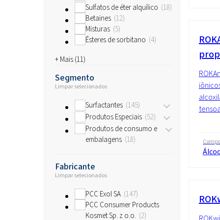
Sulfatos de éter alquílico
18
Betaines
12
Misturas
5
ROKA
Ésteres de sorbitano
4
prop
+ Mais (
11
)
ROKAno
Segmento
iônico
Limpar selecionados
alcoxi
Surfactantes
145
tensoa
Produtos Especiais
52
Produtos de consumo e
embalagens
18
Compo
Álcoo
Fabricante
Limpar selecionados
PCC Exol SA
147
ROKw
PCC Consumer Products
Kosmet Sp. z o.o.
2
ROKwin