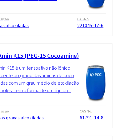
sição
CAS No.
as alcoxiladas
221045-17-6
min K15 (PEG-15 Cocoamine)
n K15 é um tensoativo não iônico
cente ao grupo das aminas de coco
adas com um grau médio de etoxilação
moles. Tem a forma de um líquido...
sição
CAS No.
s graxas alcoxiladas
61791-14-8