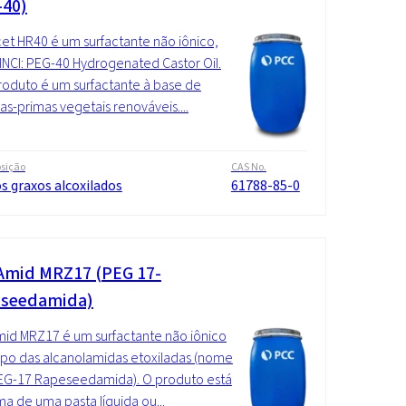
-40)
t HR40 é um surfactante não iônico,
NCI: PEG-40 Hydrogenated Castor Oil.
roduto é um surfactante à base de
as-primas vegetais renováveis....
sição
CAS No.
s graxos alcoxilados
61788-85-0
mid MRZ17 (PEG 17-
seedamida)
d MRZ17 é um surfactante não iônico
po das alcanolamidas etoxiladas (nome
PEG-17 Rapeseedamida). O produto está
ma de uma pasta líquida ou...