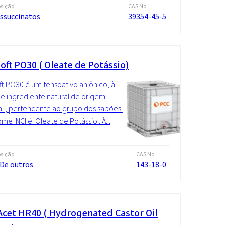
sição
CAS No.
ossuccinatos
39354-45-5
oft PO30 ( Oleate de Potássio)
t PO30 é um tensoativo aniônico, à
e ingrediente natural de origem
l , pertencente ao grupo dos sabões.
me INCI é: Oleate de Potássio . À...
sição
CAS No.
 De outros
143-18-0
cet HR40 ( Hydrogenated Castor Oil