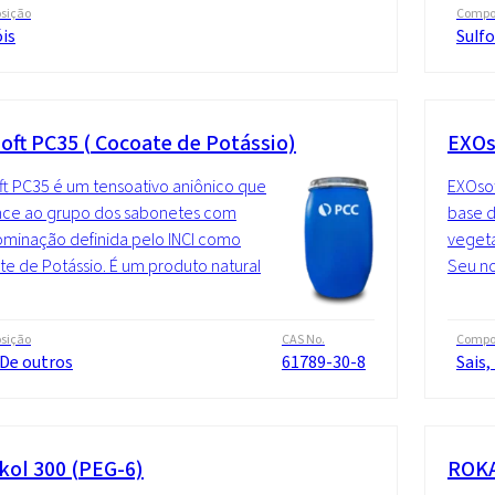
sição
Compo
is
Sulf
oft PC35 ( Cocoate de Potássio)
EXOs
t PC35 é um tensoativo aniônico que
EXOsof
nce ao grupo dos sabonetes com
base d
minação definida pelo INCI como
vegeta
e de Potássio. É um produto natural
Seu no
sição
CAS No.
Compo
 De outros
61789-30-8
Sais,
kol 300 (PEG-6)
ROKA