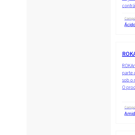
contrár
Compo
Ácido
ROKA
ROKAmi
parte 
sob o
O prod
Compo
Amid