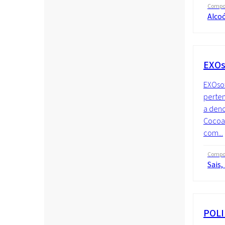
Compo
Alcoó
EXOs
EXOsof
perte
a deno
Cocoat
com...
Compo
Sais,
POLI