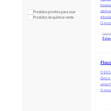
basead
deriva
Produtos prontos para usar
etoxil
Produtos de química verde
O prod
Compo
Éste
Floc
O EXOa
iônico
uma mi
O prod