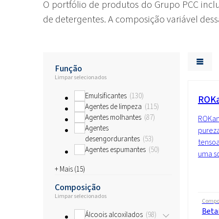
O portfólio de produtos do Grupo PCC inclu
de detergentes. A composição variável des
Função
Limpar selecionados
Emulsificantes
130
ROKa
Agentes de limpeza
115
Agentes molhantes
87
ROKami
Agentes
pureza
desengordurantes
53
tensoa
Agentes espumantes
50
uma so
+ Mais (
15
)
Composição
Limpar selecionados
Compo
Beta
Álcoois alcoxilados
98