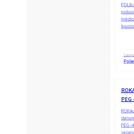
POLIko
poliox
médio 
líquid
Compo
Polie
ROKA
PEG 
ROKAce
denomi
PEG -4
vegeta