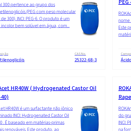
PEG 
l 300 pertence ao grupo dos
ietilenoglicóis (PEG com peso molecular
ROKAce
de 300). INCI: PEG-6. O produto é um
nome I
o incolor bem solúvel em água, com...
Este p
matéri
sição
CAS No.
Compo
tilenoglicóis
25322-68-3
Ácido
cet HR40W ( Hydrogenated Castor Oil
ROKA
-40)
Rape
t HR40W é um surfactante não iônico
ROKAmi
nado INCI: Hydrogenated Castor Oil
do gru
0 . É baseado em matérias-primas
INCI: 
is renováveis. Este produto, ao
na for