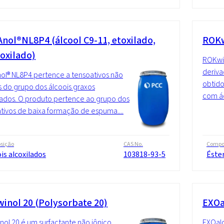
nol®NL8P4 (álcool C9-11, etoxilado,
ROKw
oxilado)
ROKwin
deriva
l® NL8P4 pertence a tensoativos não
obtido
s do grupo dos álcoois graxos
com ác
lados. O produto pertence ao grupo dos
tivos de baixa formação de espuma....
sição
CAS No.
Compo
is alcoxilados
103818-93-5
Éste
inol 20 (Polysorbate 20)
EXOal
ol 20 é um surfactante não iônico
EXOalc