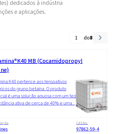
es) dedicados à indústria
ções e aplicações.
do
8
mina®K40 MB (Cocamidopropyl
ine)
ina K40 pertence aos tensoativos
ricos do grupo betaína. O produto
cial é uma solução aquosa com um teor
stância ativa de cerca de 40% e uma...
sição
CAS No.
ines
97862-59-4