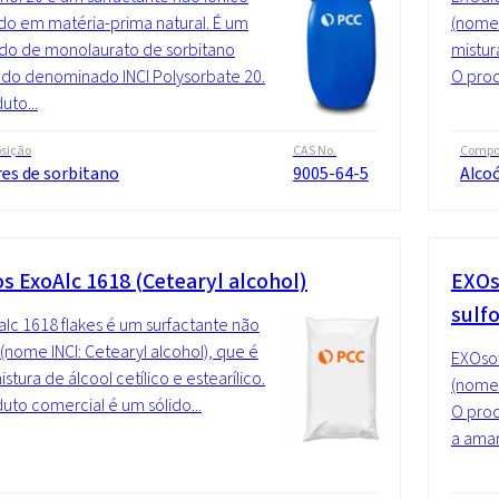
o em matéria-prima natural. É um
(nome 
do de monolaurato de sorbitano
mistura
ado denominado INCI Polysorbate 20.
O prod
uto...
sição
CAS No.
Compo
res de sorbitano
9005-64-5
Alcoó
os ExoAlc 1618 (Cetearyl alcohol)
EXOs
sulf
lc 1618 flakes é um surfactante não
 (nome INCI: Cetearyl alcohol), que é
EXOsof
stura de álcool cetílico e estearílico.
(nome 
uto comercial é um sólido...
O prod
a amar