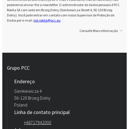
poderemos enviar-lhe a newsletter. O administrador de dados pessoais é PCC
Rokita SA com sede em Brzeg Dolny (Sienkiewicza Street 4, 56-120 Brzeg
Dolny). Você pode entrar em contato com nosso Supervisor de Proteção de
Dados por e-mail:
iod.rokita@pcc.eu
.
Consulte Mais informação
Grupo PCC
Endereço
Sienkiewicza 4
56-120 Brzeg Dolny
Poland
Linha de contato principal
+48717942000