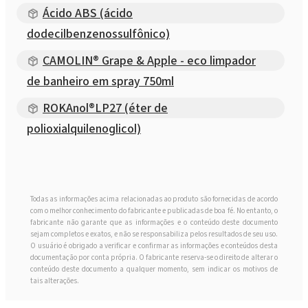
Ácido ABS (ácido
dodecilbenzenossulfônico)
CAMOLIN® Grape & Apple - eco limpador
de banheiro em spray 750ml
ROKAnol®LP27 (éter de
polioxialquilenoglicol)
Todas as informações acima relacionadas ao produto são fornecidas de acordo
com o melhor conhecimento do fabricante e publicadas de boa fé. No entanto, o
fabricante não garante que as informações e o conteúdo deste documento
sejam completos e exatos, e não se responsabiliza pelos resultados de seu uso.
O usuário é obrigado a verificar e confirmar as informações e conteúdos desta
documentação por conta própria. O fabricante reserva-se o direito de alterar o
conteúdo deste documento a qualquer momento, sem indicar os motivos de
tais alterações.