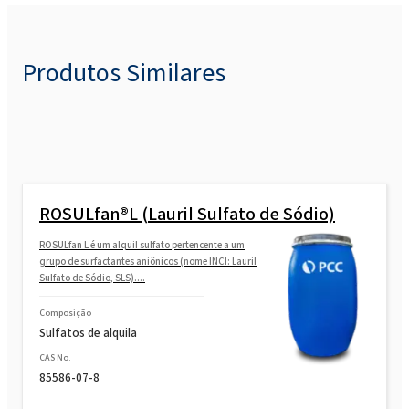
Produtos Similares
ROSULfan®L (Lauril Sulfato de Sódio)
ROSULfan L é um alquil sulfato pertencente a um
grupo de surfactantes aniônicos (nome INCI: Lauril
Sulfato de Sódio, SLS)....
Composição
Sulfatos de alquila
CAS No.
85586-07-8