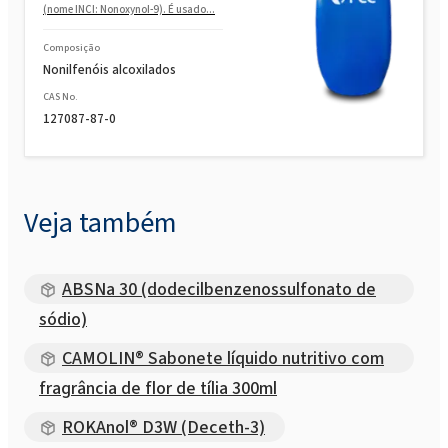
(nome INCI: Nonoxynol-9). É usado...
Composição
Nonilfenóis alcoxilados
CAS No.
127087-87-0
Veja também
ABSNa 30 (dodecilbenzenossulfonato de
sódio)
CAMOLIN® Sabonete líquido nutritivo com
fragrância de flor de tília 300ml
ROKAnol® D3W (Deceth-3)