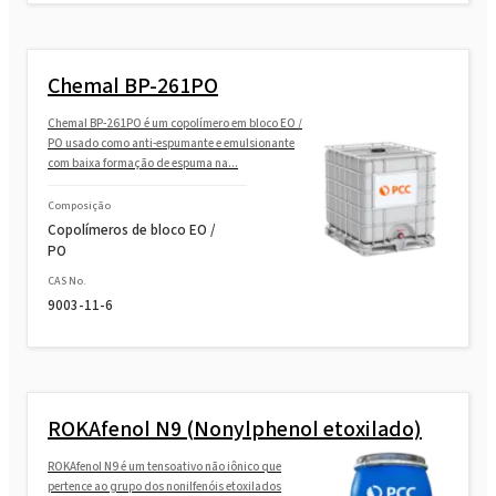
Chemal BP-261PO
Chemal BP-261PO é um copolímero em bloco EO /
PO usado como anti-espumante e emulsionante
com baixa formação de espuma na...
Composição
Copolímeros de bloco EO /
PO
CAS No.
9003-11-6
ROKAfenol N9 (Nonylphenol etoxilado)
ROKAfenol N9 é um tensoativo não iônico que
pertence ao grupo dos nonilfenóis etoxilados