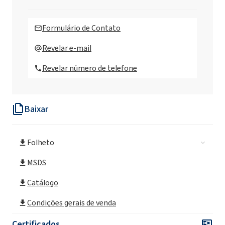
EXOsoft PC35 MB ( Cocoate de Potássio)
Formulário de Contato
EXOsoft PO30 ( Oleate de Potássio)
Revelar e-mail
Revelar número de telefone
EXOsoft PO30 MB ( Oleate de Potássio)
Baixar
EXOsoft AB25 (C12-15 Alquil Benzoato)
Folheto
MSDS
Catálogo
Condições gerais de venda
Certificados