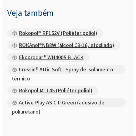
Veja também
Rokopol® RF152V (Poliéter poliol)
ROKAnol®NB8W (álcool C9-16, etoxilado)
Ekoprodur® WH4005 BLACK
Crossin® Attic Soft - Spray de isolamento
térmico
Rokopol M1145 (Poliéter poliol)
Active Play AS C II Green (adesivo de
poliuretano)