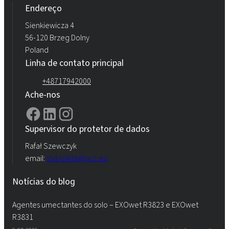
Endereço
Sienkiewicza 4
56-120 Brzeg Dolny
Poland
Linha de contato principal
+48717942000
Ache-nos
Supervisor do protetor de dados
Rafał Szewczyk
email:
iod.rokita@pcc.eu
Notícias do blog
Agentes umectantes do solo – EXOwet R3823 e EXOwet
R3831