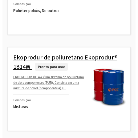
Composição
Poliéter polióis, De outros
Ekoprodur de poliuretano Ekoprodur®
1814W
Pronto para usar
EKOPRODUR 1814W é um sistema de poliuretano
de dois componentes (PUR). Consiste em uma
mistura de poliol (componente A) e...
Composição
Misturas