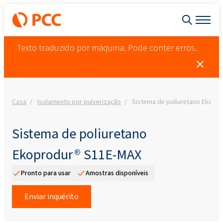
Texto traduzido por máquina. Pode conter erros.
Casa
Isolamento por pulverização
Sistema de poliuretano Ekopr
Sistema de poliuretano
Ekoprodur® S11E-MAX
Pronto para usar
Amostras disponíveis
Enviar inquérito