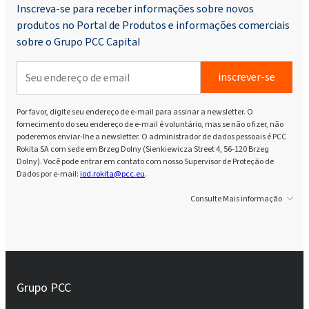
Inscreva-se para receber informações sobre novos
produtos no Portal de Produtos e informações comerciais
sobre o Grupo PCC Capital
inscrever-se
Por favor, digite seu endereço de e-mail para assinar a newsletter. O
fornecimento do seu endereço de e-mail é voluntário, mas se não o fizer, não
poderemos enviar-lhe a newsletter. O administrador de dados pessoais é PCC
Rokita SA com sede em Brzeg Dolny (Sienkiewicza Street 4, 56-120 Brzeg
Dolny). Você pode entrar em contato com nosso Supervisor de Proteção de
Dados por e-mail:
iod.rokita@pcc.eu
.
Consulte Mais informação
Grupo PCC