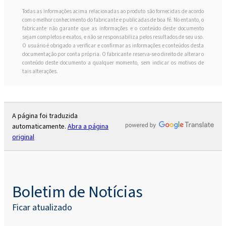
Todas as informações acima relacionadas ao produto são fornecidas de acordo
com o melhor conhecimento do fabricante e publicadas de boa fé. No entanto, o
fabricante não garante que as informações e o conteúdo deste documento
sejam completos e exatos, e não se responsabiliza pelos resultados de seu uso.
O usuário é obrigado a verificar e confirmar as informações e conteúdos desta
documentação por conta própria. O fabricante reserva-se o direito de alterar o
conteúdo deste documento a qualquer momento, sem indicar os motivos de
tais alterações.
A página foi traduzida
automaticamente.
Abra a página
original
Boletim de Notícias
Ficar atualizado