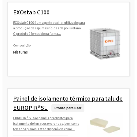
EXOstab C100
EXOstab C100 é um agente auxiliar utilizado para
a produção de espumas rígidas de poliuretano.
O produto é fornecido na forma...
Composição
Misturas
Painel de isolamento térmico para talude
EUROPIR®SL
Pronto para usar
EUROPIR ® SL são painéis gradientes para
isolamento de terraços e varandas, bem como
telhados planos. Estão disponíveis como...