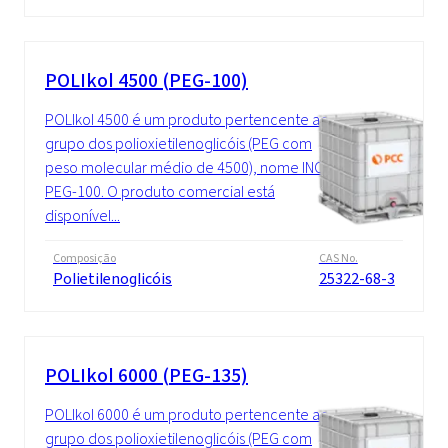
POLIkol 4500 (PEG-100)
POLIkol 4500 é um produto pertencente ao
grupo dos polioxietilenoglicóis (PEG com
peso molecular médio de 4500), nome INCI:
PEG-100. O produto comercial está
disponível...
Composição
CAS No.
Polietilenoglicóis
25322-68-3
POLIkol 6000 (PEG-135)
POLIkol 6000 é um produto pertencente ao
grupo dos polioxietilenoglicóis (PEG com