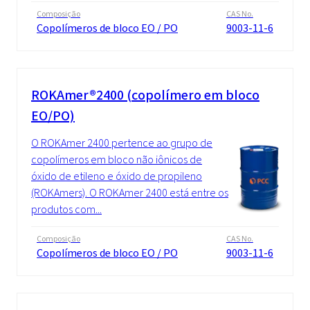
Composição
CAS No.
Copolímeros de bloco EO / PO
9003-11-6
ROKAmer®2400 (copolímero em bloco
EO/PO)
O ROKAmer 2400 pertence ao grupo de
copolímeros em bloco não iônicos de
óxido de etileno e óxido de propileno
(ROKAmers). O ROKAmer 2400 está entre os
produtos com...
Composição
CAS No.
Copolímeros de bloco EO / PO
9003-11-6