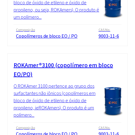
bloco de óxido de etileno e óxido de
propileno, ou seja, ROKAmers). O produto é
um polímero...
Composição
CAS No.
Copolímeros de bloco EO / PO
9003-11-6
ROKAmer®3100 (copolímero em bloco
EO/PO)
O ROKAmer 3100 pertence ao grupo dos
surfactantes não iônicos (copolímeros em
bloco de óxido de etileno e óxido de
propileno, ieROKAmers). O produto é um
polímero...
Composição
CAS No.
Copolímeros de bloco EO / PO
9003-11-6