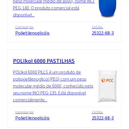
peso molecular médio de 8000), nome INCI:
PEG-180. O produto comercial está
disponível...
Composição
CAS No.
Polietilenoglicóis
25322-68-3
POLIkol 6000 PASTILHAS
POLIkol 6000 PILLS é um produto de
polioxietilenoglicol (PEG) com um peso
molecular médio de 6000, conhecido pelo
seu nome INCI PEG-135. Está disponível
comercialmente...
Composição
CAS No.
Polietilenoglicóis
25322-68-3