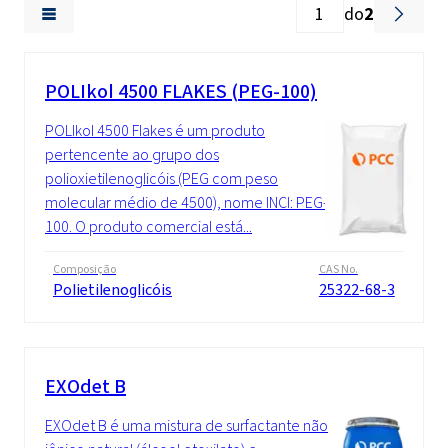
do
2
POLIkol 4500 FLAKES (PEG-100)
POLIkol 4500 Flakes é um produto
pertencente ao grupo dos
polioxietilenoglicóis (PEG com peso
molecular médio de 4500), nome INCI: PEG-
100. O produto comercial está...
Composição
CAS No.
Polietilenoglicóis
25322-68-3
EXOdet B
EXOdet B é uma mistura de surfactante não