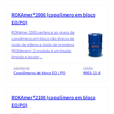
ROKAmer®2000 (copolímero em bloco
EO/PO)
ROKAmer 2000 pertence ao grupo de
copolímeros em bloco não iônicos de
óxido de etileno e óxido de propileno
(ROKAmers). O produto é um líquido
límpido e incolor,...
Composição
CAS No.
Copolímeros de bloco EO / PO
9003-11-6
ROKAmer®2100 (copolímero em bloco
EO/PO)