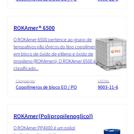
ROKAmer® 6500
O ROKAmer 6500 pertence ao grupo de
tensoativos não iônicos do tipo copolímero
em bloco de óxido de etileno e óxido de
propileno (ROKAmers). O ROKAmer 6500 é
classificado...
Composição
CAS No.
Copolímeros de bloco EO / PO
9003-11-6
ROKAmer(Polipropilenoglicol)
O ROKAmer PP4000 é um poliol