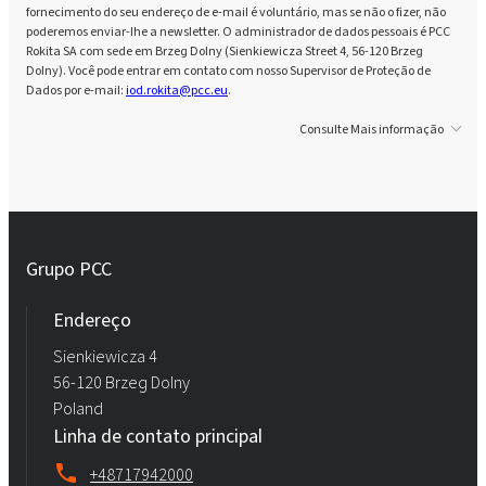
fornecimento do seu endereço de e-mail é voluntário, mas se não o fizer, não
poderemos enviar-lhe a newsletter. O administrador de dados pessoais é PCC
Rokita SA com sede em Brzeg Dolny (Sienkiewicza Street 4, 56-120 Brzeg
Dolny). Você pode entrar em contato com nosso Supervisor de Proteção de
Dados por e-mail:
iod.rokita@pcc.eu
.
Consulte Mais informação
Grupo PCC
Endereço
Sienkiewicza 4
56-120 Brzeg Dolny
Poland
Linha de contato principal
+48717942000