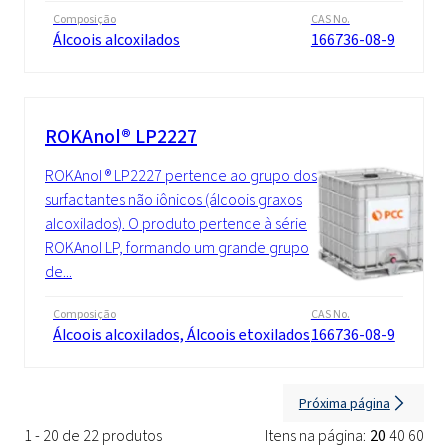
Composição
CAS No.
Álcoois alcoxilados
166736-08-9
ROKAnol® LP2227
ROKAnol ® LP2227 pertence ao grupo dos
surfactantes não iônicos (álcoois graxos
alcoxilados). O produto pertence à série
ROKAnol LP, formando um grande grupo
de...
Composição
CAS No.
Álcoois alcoxilados, Álcoois etoxilados
166736-08-9
Próxima página
1 - 20 de 22 produtos
Itens na página:
20
40
60