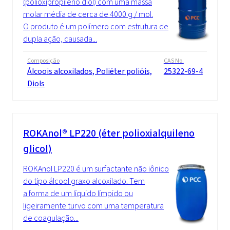
(polioxipropileno diol) com uma massa
molar média de cerca de 4000 g / mol.
O produto é um polímero com estrutura de
dupla ação, causada...
Composição
CAS No.
Álcoois alcoxilados, Poliéter polióis,
25322-69-4
Diols
ROKAnol® LP220 (éter polioxialquileno
glicol)
ROKAnol LP220 é um surfactante não iônico
do tipo álcool graxo alcoxilado. Tem
a forma de um líquido límpido ou
ligeiramente turvo com uma temperatura
de coagulação...