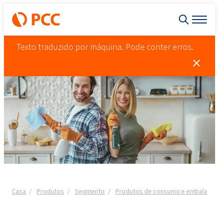
Texto traduzido por máquina. Pode conter erros.
Casa
Produtos
Segmento
Produtos de consumo e embalagen