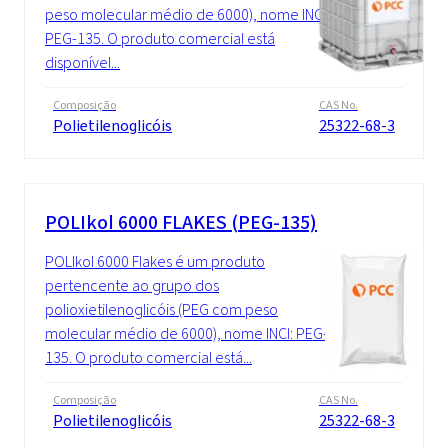
peso molecular médio de 6000), nome INCI:
PEG-135. O produto comercial está
disponível...
Composição
CAS No.
Polietilenoglicóis
25322-68-3
POLIkol 6000 FLAKES (PEG-135)
POLIkol 6000 Flakes é um produto
pertencente ao grupo dos
polioxietilenoglicóis (PEG com peso
molecular médio de 6000), nome INCI: PEG-
135. O produto comercial está...
Composição
CAS No.
Polietilenoglicóis
25322-68-3