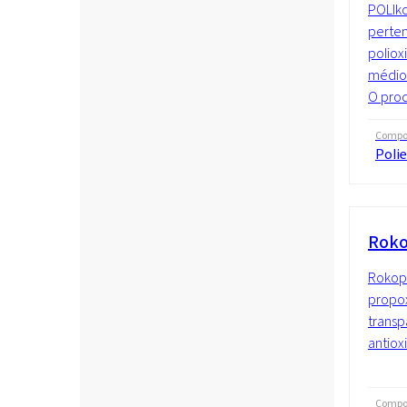
POLIko
perte
poliox
médio 
O prod
Compo
Polie
Roko
Rokopo
propox
trans
antiox
Compo