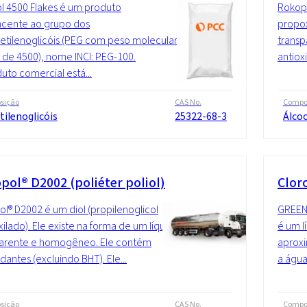
l 4500 Flakes é um produto
Rokopo
ncente ao grupo dos
propox
ietilenoglicóis (PEG com peso molecular
trans
de 4500), nome INCI: PEG-100.
antiox
uto comercial está...
sição
CAS No.
Compo
tilenoglicóis
25322-68-3
Álcoo
pol® D2002 (poliéter poliol)
Clor
l® D2002 é um diol (propilenoglicol
GREENL
ilado). Ele existe na forma de um líquido
é um l
parente e homogêneo. Ele contém
aprox
idantes (excluindo BHT). Ele...
a água
sição
CAS No.
Compo