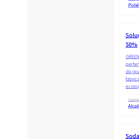
Polié
Solu
50%
GREENL
perten
do gru
fabric
ecolog
Compo
Alcal
Soda