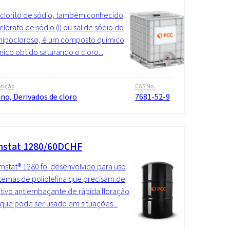
clorito de sódio, também conhecido
lorato de sódio (I) ou sal de sódio do
hipocloroso, é um composto químico
nico obtido saturando o cloro...
sição
CAS No.
ino, Derivados de cloro
7681-52-9
stat 1280/60DCHF
stat® 1280 foi desenvolvido para uso
temas de poliolefina que precisam de
tivo antiembaçante de rápida floração
 que pode ser usado em situações...