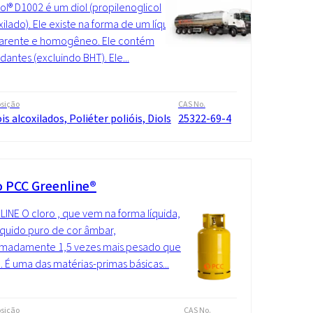
l® D1002 é um diol (propilenoglicol
ilado). Ele existe na forma de um líquido
parente e homogêneo. Ele contém
idantes (excluindo BHT). Ele...
sição
CAS No.
is alcoxilados, Poliéter polióis, Diols
25322-69-4
o PCC Greenline®
INE O cloro , que vem na forma líquida,
íquido puro de cor âmbar,
imadamente 1,5 vezes mais pesado que
. É uma das matérias-primas básicas...
sição
CAS No.