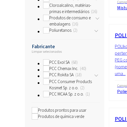
Compo
Cloroalcalino, matérias-
Mist
primas e intermediários
16
Produtos de consumo e
embalagens
16
Poliuretanos
2
POLI
Fabricante
POLIko
Limpar selecionados
perten
PEG c
PCC Exol SA
68
(nome 
PCC Chemax Inc.
40
uma...
PCC Rokita SA
18
PCC Consumer Products
Compo
Kosmet Sp. z o.o.
2
Polie
PCC MCAA Sp. z o.o.
1
Produtos prontos para usar
Produtos de química verde
POLI