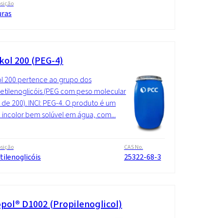
sição
uras
kol 200 (PEG-4)
l 200 pertence ao grupo dos
ietilenoglicóis (PEG com peso molecular
de 200). INCI: PEG-4. O produto é um
o incolor bem solúvel em água, com...
sição
CAS No.
tilenoglicóis
25322-68-3
pol® D1002 (Propilenoglicol)