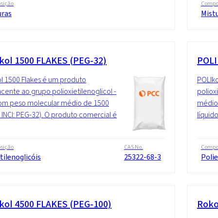
sição
Compo
uras
Mist
kol 1500 FLAKES (PEG-32)
POLI
l 1500 Flakes é um produto
POLIko
cente ao grupo polioxietilenoglicol -
poliox
om peso molecular médio de 1500
médio 
INCI: PEG-32). O produto comercial é
líquid
sição
CAS No.
Compo
tilenoglicóis
25322-68-3
Polie
kol 4500 FLAKES (PEG-100)
Roko