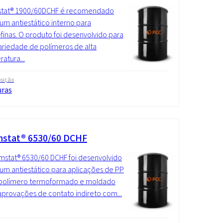
tat® 1900/60DCHF é recomendado
m antiestático interno para
efinas. O produto foi desenvolvido para
riedade de polímeros de alta
atura...
sição
uras
stat® 6530/60 DCHF
stat® 6530/60 DCHF foi desenvolvido
m antiestático para aplicações de PP
olímero termoformado e moldado
provações de contato indireto com...