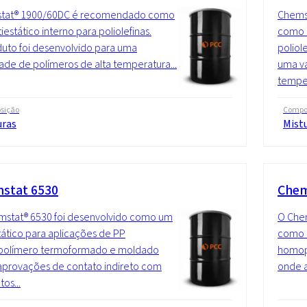
tat® 1900/60DC é recomendado como
Chems
iestático interno para poliolefinas.
como u
uto foi desenvolvido para uma
poliol
ade de polímeros de alta temperatura...
uma va
temper
sição
Compo
uras
Mist
stat 6530
Chem
mstat® 6530 foi desenvolvido como um
O Chem
tático para aplicações de PP
como u
olímero termoformado e moldado
homop
provações de contato indireto com
onde a
os...