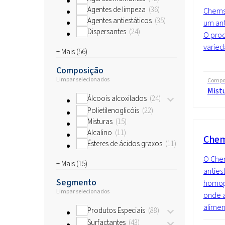
Agentes de limpeza
36
Chems
Agentes antiestáticos
35
um ant
Dispersantes
24
O prod
varied
+ Mais (
56
)
Composição
Limpar selecionados
Compo
Mist
Álcoois alcoxilados
24
Polietilenoglicóis
22
Misturas
15
Alcalino
11
Chem
Ésteres de ácidos graxos
11
O Che
+ Mais (
15
)
anties
Segmento
homop
Limpar selecionados
onde a
aliment
Produtos Especiais
88
Surfactantes
43