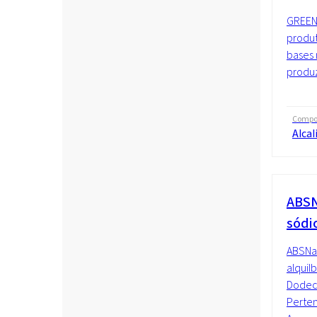
GREENL
produt
bases 
produz
Compo
Alcal
ABSN
sódi
ABSNa 
alquil
Dodeci
Perten