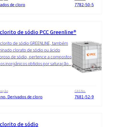
ados de cloro
7782-50-5
clorito de sódio PCC Greenline®
clorito de sódio GREENLINE, também
nado clorato de sódio ou ácido
oroso de sódio, pertence a compostos
os inorgânicos obtidos por saturação...
sição
CAS No.
ino, Derivados de cloro
7681-52-9
clorito de sódio