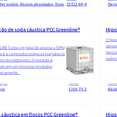
ter polióis, Álcoois alcoxilados, Diols
25322-69-4
Deriv
ção de soda cáustica PCC Greenline®
Hipo
O hipo
denomi
INE Soda Lye (solução aquosa a 50%)
hipocl
ce a compostos químicos inorgânicos
químic
po dos hidróxidos. O produto é
ado em um processo produtivo
icamente...
sição
CAS No.
Compo
ino
1310-73-2
Alcal
 cáustica em flocos PCC Greenline®
Hipo