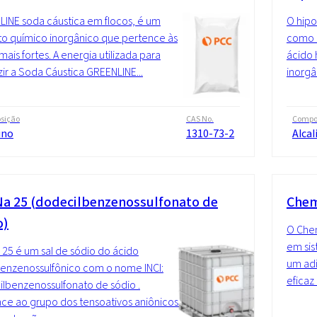
INE soda cáustica em flocos, é um
O hipo
o químico inorgânico que pertence às
como c
mais fortes. A energia utilizada para
ácido 
ir a Soda Cáustica GREENLINE...
inorgâ
sição
CAS No.
Compo
ino
1310-73-2
Alcal
a 25 (dodecilbenzenossulfonato de
Chem
o)
O Chem
em sis
25 é um sal de sódio do ácido
um adi
benzenossulfônico com o nome INCI:
eficaz
lbenzenossulfonato de sódio .
ce ao grupo dos tensoativos aniônicos.