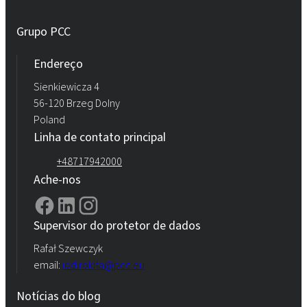
Grupo PCC
Endereço
Sienkiewicza 4
56-120 Brzeg Dolny
Poland
Linha de contato principal
+48717942000
Ache-nos
Supervisor do protetor de dados
Rafał Szewczyk
email:
iod.rokita@pcc.eu
Notícias do blog