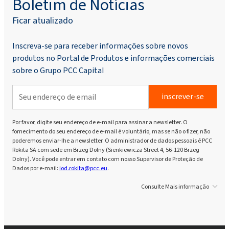
Boletim de Notícias
Ficar atualizado
Inscreva-se para receber informações sobre novos
produtos no Portal de Produtos e informações comerciais
sobre o Grupo PCC Capital
inscrever-se
Por favor, digite seu endereço de e-mail para assinar a newsletter. O
fornecimento do seu endereço de e-mail é voluntário, mas se não o fizer, não
poderemos enviar-lhe a newsletter. O administrador de dados pessoais é PCC
Rokita SA com sede em Brzeg Dolny (Sienkiewicza Street 4, 56-120 Brzeg
Dolny). Você pode entrar em contato com nosso Supervisor de Proteção de
Dados por e-mail:
iod.rokita@pcc.eu
.
Consulte Mais informação