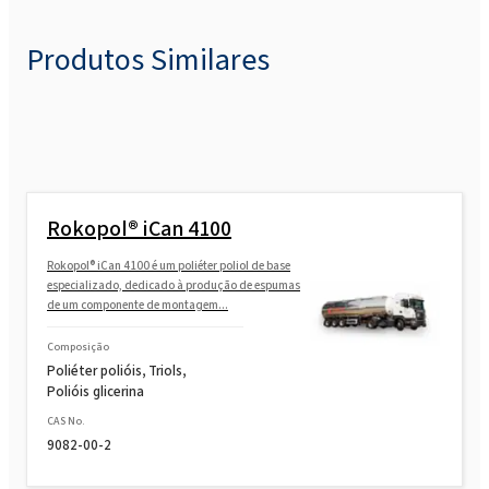
POLIkol 8000 FLAKES (PEG-180)
Produtos Similares
Rokopol® iCan 4100
Rokopol® iCan 4100 é um poliéter poliol de base
especializado, dedicado à produção de espumas
de um componente de montagem...
Composição
Poliéter polióis, Triols,
Polióis glicerina
CAS No.
9082-00-2