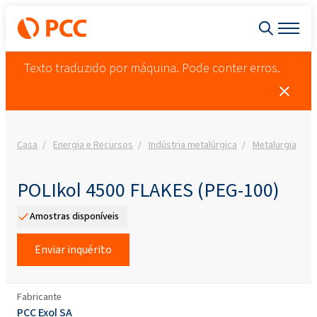
Texto traduzido por máquina. Pode conter erros.
Casa
Energia e Recursos
Indústria metalúrgica
Metalurgia
P
POLIkol 4500 FLAKES (PEG-100)
Amostras disponíveis
Enviar inquérito
Fabricante
PCC Exol SA