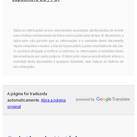
Todas as informações acima relacionadas ao produto são fornecidas de acordo
com o melhor conhecimento do fabricante e publicadas de boa fé. No entanto, o
fabricante não garante que as informações e o conteúdo deste documento
sejam completos e exatos, e não se responsabiliza pelos resultados de seu uso.
O usuário é obrigado a verificar e confirmar as informações e conteúdos desta
documentação por conta própria. O fabricante reserva-se o direito de alterar o
conteúdo deste documento a qualquer momento, sem indicar os motivos de
tais alterações.
A página foi traduzida
automaticamente.
Abra a página
original