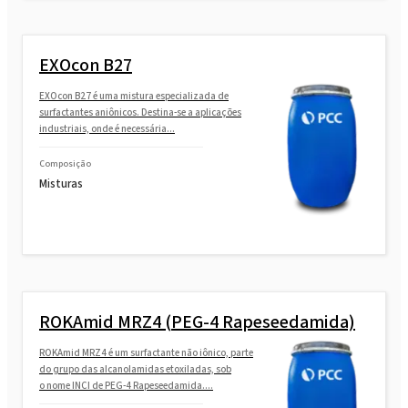
EXOcon B27
EXOcon B27 é uma mistura especializada de
surfactantes aniônicos. Destina-se a aplicações
industriais, onde é necessária...
Composição
Misturas
ROKAmid MRZ4 (PEG-4 Rapeseedamida)
ROKAmid MRZ4 é um surfactante não iônico, parte
do grupo das alcanolamidas etoxiladas, sob
o nome INCI de PEG-4 Rapeseedamida....