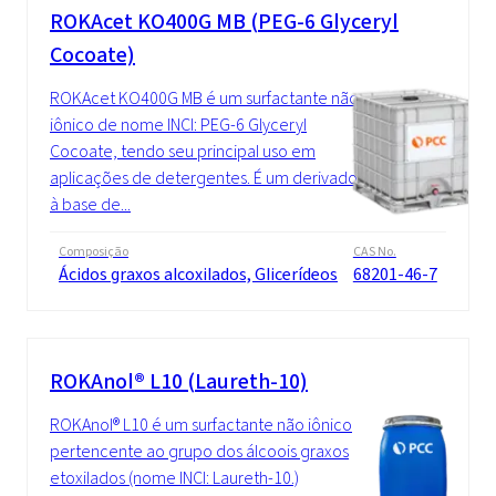
ROKAcet KO400G MB (PEG-6 Glyceryl
Cocoate)
ROKAcet KO400G MB é um surfactante não
iônico de nome INCI: PEG-6 Glyceryl
Cocoate, tendo seu principal uso em
aplicações de detergentes. É um derivado
à base de...
Composição
CAS No.
Ácidos graxos alcoxilados, Glicerídeos
68201-46-7
ROKAnol® L10 (Laureth-10)
ROKAnol® L10 é um surfactante não iônico
pertencente ao grupo dos álcoois graxos
etoxilados (nome INCI: Laureth-10.)