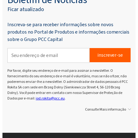
Ficar atualizado
Inscreva-se para receber informações sobre novos
produtos no Portal de Produtos e informações comerciais
sobre o Grupo PCC Capital
inscrever-se
Por favor, digite seu endereço de e-mail para assinar a newsletter. O
fornecimento do seu endereço de e-mail é voluntário, mas se não o fizer, não
poderemos enviar-lhe a newsletter. O administrador de dados pessoais é PCC
Rokita SA com sede em Brzeg Dolny (Sienkiewicza Street 4, 56-120 Brzeg
Dolny). Você pode entrar em contato com nosso Supervisor de Proteção de
Dados por e-mail:
iod.rokita@pcc.eu
.
Consulte Mais informação