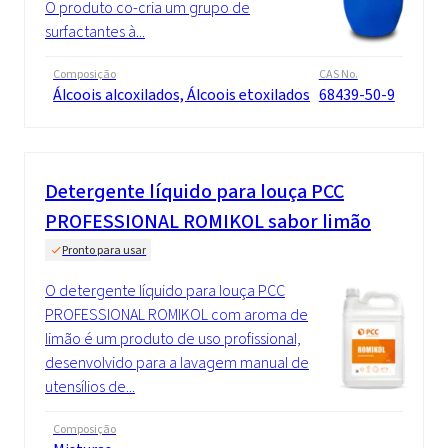
O produto co-cria um grupo de
surfactantes à...
Composição
CAS No.
Álcoois alcoxilados, Álcoois etoxilados
68439-50-9
Detergente líquido para louça PCC
PROFESSIONAL ROMIKOL sabor limão
Pronto para usar
O detergente líquido para louça PCC
PROFESSIONAL ROMIKOL com aroma de
limão é um produto de uso profissional,
desenvolvido para a lavagem manual de
utensílios de...
Composição