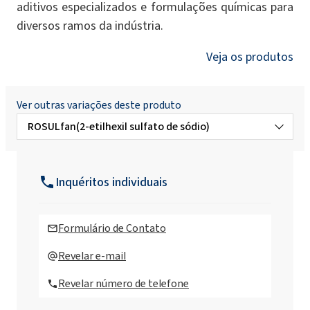
aditivos especializados e formulações químicas para
diversos ramos da indústria.
Veja os produtos
Ver outras variações deste produto
ROSULfan(2-etilhexil sulfato de sódio)
ROSULfan® A (Ammonium Lauryl Sulfate)
Inquéritos individuais
ROSULfan®D (sal de sódio de álcool
decílico)
Formulário de Contato
ROSULfan®D911 (sal de sódio do álcool C9-
Revelar e-mail
C11)
Revelar número de telefone
ROSULfan®L (Lauril Sulfato de Sódio)