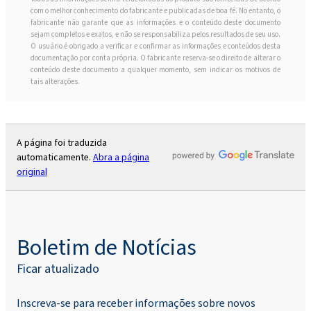
com o melhor conhecimento do fabricante e publicadas de boa fé. No entanto, o
fabricante não garante que as informações e o conteúdo deste documento
sejam completos e exatos, e não se responsabiliza pelos resultados de seu uso.
O usuário é obrigado a verificar e confirmar as informações e conteúdos desta
documentação por conta própria. O fabricante reserva-se o direito de alterar o
conteúdo deste documento a qualquer momento, sem indicar os motivos de
tais alterações.
A página foi traduzida
automaticamente.
Abra a página
original
Boletim de Notícias
Ficar atualizado
Inscreva-se para receber informações sobre novos