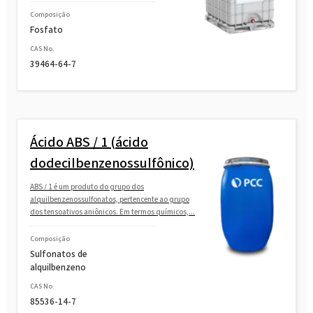
Composição
Fosfato
CAS No.
39464-64-7
Ácido ABS / 1 (ácido
dodecilbenzenossulfônico)
ABS / 1 é um produto do grupo dos
alquilbenzenossulfonatos, pertencente ao grupo
dos tensoativos aniônicos. Em termos químicos,...
Composição
Sulfonatos de
alquilbenzeno
CAS No.
85536-14-7