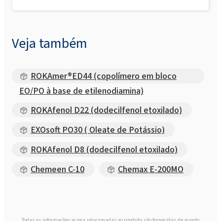
Veja também
ROKAmer®ED44 (copolímero em bloco
EO/PO à base de etilenodiamina)
ROKAfenol D22 (dodecilfenol etoxilado)
EXOsoft PO30 ( Oleate de Potássio)
ROKAfenol D8 (dodecilfenol etoxilado)
Chemeen C-10
Chemax E-200MO
Todas as informações acima relacionadas ao produto são fornecidas de acordo