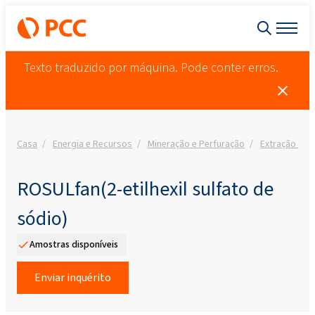
Texto traduzido por máquina. Pode conter erros.
Casa
Energia e Recursos
Mineração e Perfuração
Extração de 
ROSULfan(2-etilhexil sulfato de
sódio)
Amostras disponíveis
Enviar inquérito