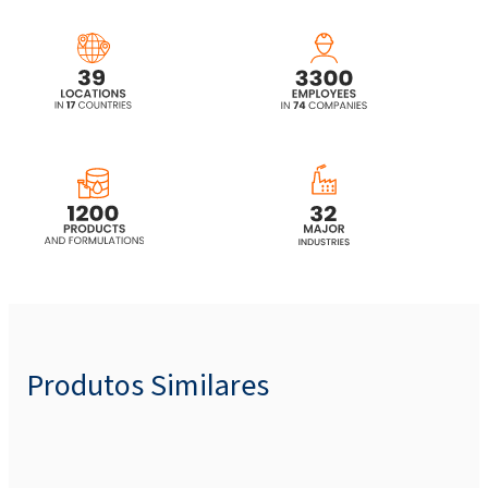
ROSULfan® O (sulfato de octilo de sódio)
ROSULfan MB (Ammonium Lauryl Sulfate)
ROSULfan/PH (Sódio Coco Sulfato, SCS)
ROSULfan®A33 (lauril sulfato de amônio)
ROSULfan®L15 CM (lauril sulfato de sódio)
ROSULfan®M (MEA-Lauril Sulfato)
Produtos Similares
ROSULfan®C/PH MB (Sodium Coco Sulfate,
SCS)