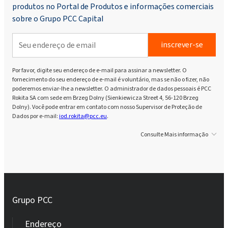
produtos no Portal de Produtos e informações comerciais
sobre o Grupo PCC Capital
inscrever-se
Por favor, digite seu endereço de e-mail para assinar a newsletter. O
fornecimento do seu endereço de e-mail é voluntário, mas se não o fizer, não
poderemos enviar-lhe a newsletter. O administrador de dados pessoais é PCC
Rokita SA com sede em Brzeg Dolny (Sienkiewicza Street 4, 56-120 Brzeg
Dolny). Você pode entrar em contato com nosso Supervisor de Proteção de
Dados por e-mail:
iod.rokita@pcc.eu
.
Consulte Mais informação
Grupo PCC
Endereço