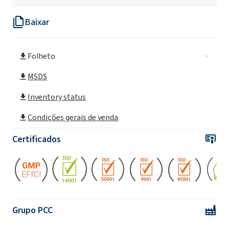
Baixar
ROSULfan®L / PH (Lauril Sulfato de Sódio)
Folheto
ROSULfan MB (Ammonium Lauryl Sulfate)
MSDS
ROSULfan®L MB (Lauril Sulfato de Sódio)
Inventory status
Condições gerais de venda
ROSULfan®L / PH MB (Lauril Sulfato de
Sódio)
Certificados
ROSULfan®LP (Lauril Sulfato de Sódio)
ROSULfan(Ammonium Lauryl Sulfate)
Grupo PCC