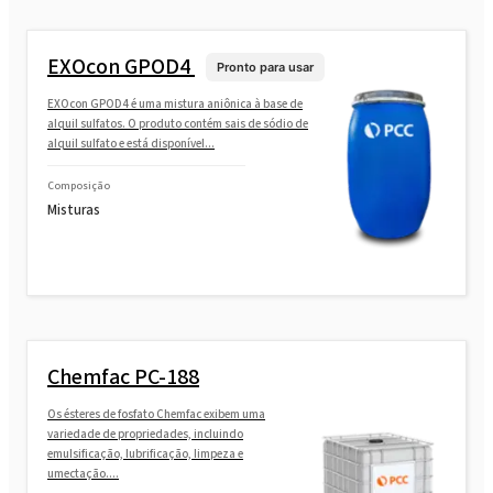
ROSULfan
EXOcon GPOD4
Pronto para usar
EXOcon GPOD4 é uma mistura aniônica à base de
alquil sulfatos. O produto contém sais de sódio de
alquil sulfato e está disponível...
Composição
Misturas
Chemfac PC-188
Os ésteres de fosfato Chemfac exibem uma
variedade de propriedades, incluindo
emulsificação, lubrificação, limpeza e
umectação....