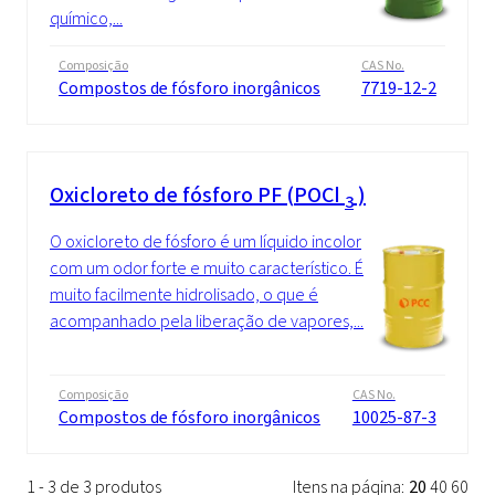
químico,...
Composição
CAS No.
Compostos de fósforo inorgânicos
7719-12-2
Oxicloreto de fósforo PF (POCl
)
3
O oxicloreto de fósforo é um líquido incolor
com um odor forte e muito característico. É
muito facilmente hidrolisado, o que é
acompanhado pela liberação de vapores,...
Composição
CAS No.
Compostos de fósforo inorgânicos
10025-87-3
1 - 3 de 3 produtos
Itens na página:
20
40
60