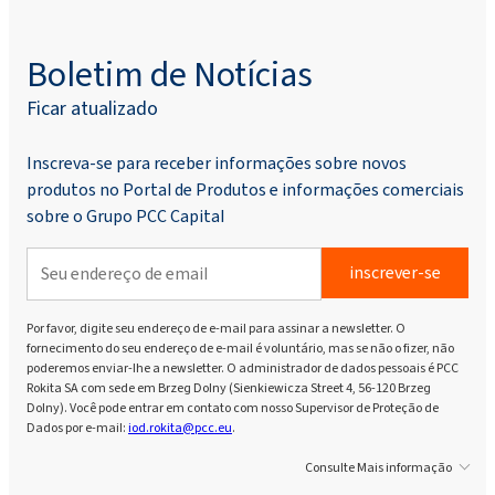
Boletim de Notícias
Ficar atualizado
Inscreva-se para receber informações sobre novos
produtos no Portal de Produtos e informações comerciais
sobre o Grupo PCC Capital
inscrever-se
Por favor, digite seu endereço de e-mail para assinar a newsletter. O
fornecimento do seu endereço de e-mail é voluntário, mas se não o fizer, não
poderemos enviar-lhe a newsletter. O administrador de dados pessoais é PCC
Rokita SA com sede em Brzeg Dolny (Sienkiewicza Street 4, 56-120 Brzeg
Dolny). Você pode entrar em contato com nosso Supervisor de Proteção de
Dados por e-mail:
iod.rokita@pcc.eu
.
Consulte Mais informação