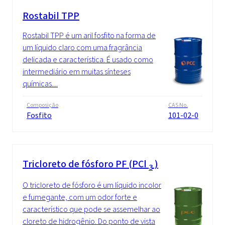
Rostabil TPP
Rostabil TPP é um aril fosfito na forma de
um líquido claro com uma fragrância
delicada e característica. É usado como
intermediário em muitas sínteses
químicas....
Composição
CAS No.
Fosfito
101-02-0
Tricloreto de fósforo PF (PCl
)
3
O tricloreto de fósforo é um líquido incolor
e fumegante, com um odor forte e
característico que pode se assemelhar ao
cloreto de hidrogênio. Do ponto de vista