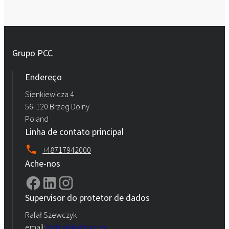
Grupo PCC
Endereço
Sienkiewicza 4
56-120 Brzeg Dolny
Poland
Linha de contato principal
+48717942000
Ache-nos
Supervisor do protetor de dados
Rafał Szewczyk
email:
iod.rokita@pcc.eu