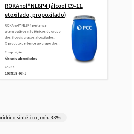
ROKAnol®NL8P4 (álcool C9-11,
etoxilado, propoxilado)
ROKAnol® NL8P4 pertence
a tensoativos não iônicos do grupo
dos álcoois graxos alcoxilados.
O produto pertence ao grupo dos...
Composição
Álcoois alcoxilados
CAS No.
103818-93-5
orídrico sintético, mín. 33%