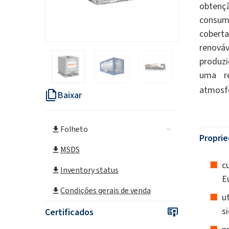
obtenç
consum
cobert
renováv
produzi
uma re
atmosf
Baixar
Folheto
Proprie
MSDS
c
Inventory status
E
Condições gerais de venda
u
s
Certificados