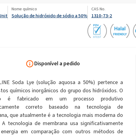
Fertilizantes a lanço
ate 80)
POLIkol 4000 comprimidos (PEG-90)
estimação
Fluidos sanitários
Nome químico
CAS No.
Unit
Solução de hidróxido de sódio a 50%
1310-73-2
Hipoclorito de sódio
Eletrônica e Aplicações
Outras aplicações
Impermeabilização
Painéis sanduíche
Técnicas
Rícino PEG-40)
ROKAnol ID7 (Isodeceth-7)
Perfumes
a
Flocos de soda cáustica
l, C12-15, etoxilado
ROKAnol®LP3135 (éter polioxialquileno
glicol)
Produtos multifuncionais
PEG-11 Óleo de Rícino
C9-11 PARETH-8
Triclorossilano
Disponível a pedido
ivos de
Quadro de isolamento
Sistemas de isolamen
Aditivos
Selantes
Oleate de sorbitano
INE Soda Lye (solução aquosa a 50%) pertence a
louças
Detergentes para lavar louça à
Detergentes para rou
PEG-12
mão
os químicos inorgânicos do grupo dos hidróxidos. O
 géis
to é fabricado em um processo produtivo
gicamente correto baseado na tecnologia de
Tubos pré-isolados
Âncoras químicas
na, que atualmente é a tecnologia mais moderna do
a
Limpadores de superfícies
Limpadores multiuso
 A tecnologia de membrana usa significativamente
duras
energia em comparação com outros métodos de