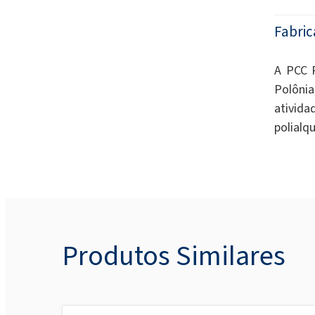
Fabric
A PCC 
Polôni
ativida
polialq
Produtos Similares