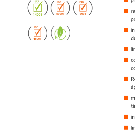
p
r
p
i
d
l
c
c
R
á
m
ti
i
l