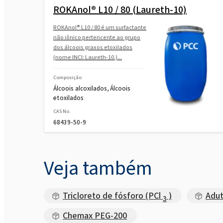
ROKAnol® L10 / 80 (Laureth-10)
ROKAnol® L10 / 80 é um surfactante
não iônico pertencente ao grupo
dos álcoois graxos etoxilados
(nome INCI: Laureth-10.)...
Composição
Álcoois alcoxilados, Álcoois
etoxilados
CAS No.
68439-50-9
Veja também
Tricloreto de fósforo (PCl
)
Adut
3
Chemax PEG-200