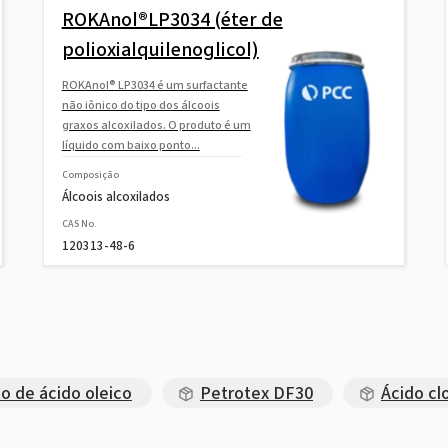
ROKAnol®LP3034 (éter de
polioxialquilenoglicol)
ROKAnol® LP3034 é um surfactante
não iônico do tipo dos álcoois
graxos alcoxilados. O produto é um
líquido com baixo ponto...
Composição
Álcoois alcoxilados
CAS No.
120313-48-6
o de ácido oleico
Petrotex DF30
Ácido cl