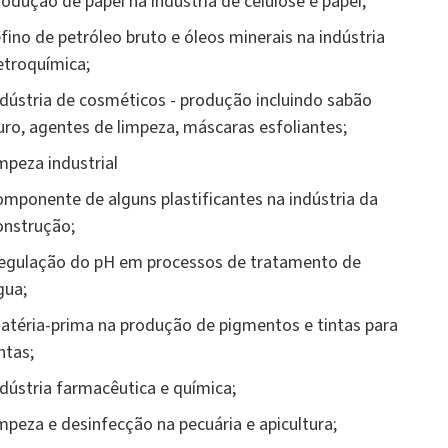
rodução de papel na indústria de celulose e papel;
efino de petróleo bruto e óleos minerais na indústria
etroquímica;
ndústria de cosméticos - produção incluindo sabão
uro, agentes de limpeza, máscaras esfoliantes;
impeza industrial
omponente de alguns plastificantes na indústria da
onstrução;
egulação do pH em processos de tratamento de
gua;
atéria-prima na produção de pigmentos e tintas para
ntas;
ndústria farmacêutica e química;
impeza e desinfecção na pecuária e apicultura;