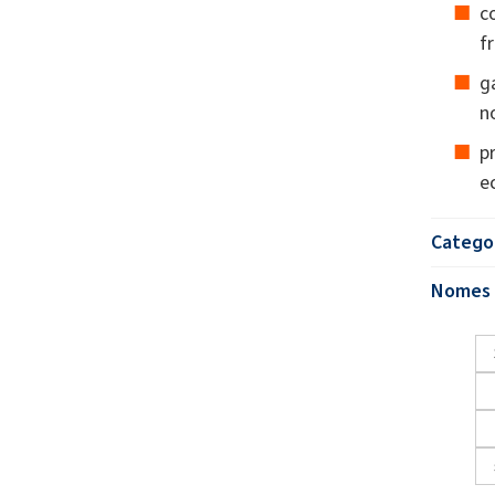
c
fr
g
n
p
e
Catego
Nomes 