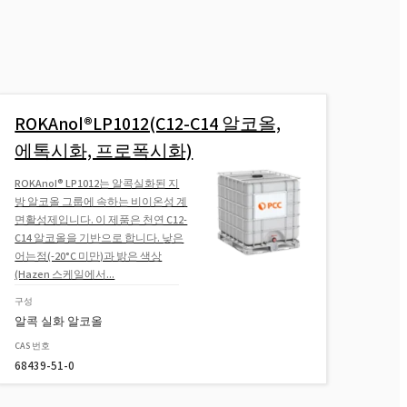
ROKAnol®LP1012(C12-C14 알코올,
에톡시화, 프로폭시화)
ROKAnol® LP1012는 알콕실화된 지
방 알코올 그룹에 속하는 비이온성 계
면활성제입니다. 이 제품은 천연 C12-
C14 알코올을 기반으로 합니다. 낮은
어는점(-20°C 미만)과 밝은 색상
(Hazen 스케일에서...
구성
알콕 실화 알코올
CAS 번호
68439-51-0