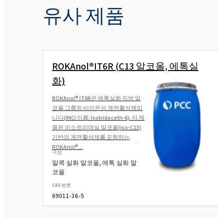
유사 제품
ROKAnol®IT6R (C13 알코올, 에톡실
화)
ROKAnol® IT6R은 에톡실화 지방 알
코올 그룹의 비이온성 계면활성제입
니다(INCI 이름: Isotrideceth-6). 이 제
품은 이소트리데실 알코올(iso-C13)
기반의 계면활성제를 포함하는
ROKAnol®...
구성
알콕 실화 알코올, 에톡 실화 알
코올
CAS 번호
69011-36-5