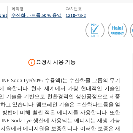
변기 액
화학명
CAS 번호
엽면비료
Unit
수산화 나트륨 50 % 용액
1310-73-2
석고 보드 및 석고 첨가제
스프레이 폼 단열재
차아염소산나트륨
암반 보강용 접착제
전자공학 및 기술 응용
헤어 케어
0 캐스터 오일)
ROKAnol ID7(Isodeceth-7)
가성소다 플레이크
코올, C12-15, 에톡실화
ROKAnol®LP3135(폴리옥시알킬렌 글리콜
다목적 제품
에테르)
시스템
전선 및 케이블 절연
절연 보드
PEG-11 피마자유
C9-11 파레스-8
첨가제
폴리우레탄 겔의 원료
트리클로로실란
요청시 사용 가능
단단한 표면 세척제
목재 세척 및 관리
소르비탄 Oleate
LINE Soda Lye(50% 수용액)는 수산화물 그룹의 무기
PEG-12
에 속합니다. 현재 세계에서 가장 현대적인 기술인
파이프 커버
화학 앵커
인 기술을 기반으로 친환경적인 생산공정으로 제품
산하고 있습니다. 멤브레인 기술은 수산화나트륨을 얻
식기 세척기 세제
욕실 세정제
 방법에 비해 훨씬 적은 에너지를 사용합니다. 또한
NLINE Soda Lye 생산에 사용되는 에너지는 재생 가능
너지원에서 에너지원을 보증합니다. 이러한 보증은 재