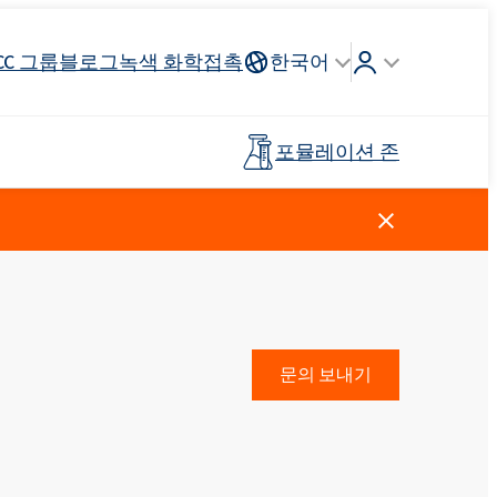
CC 그룹
블로그
녹색 화학
접촉
한국어
포뮬레이션 존
Crossin® 하드 40
리튬 이온
인조가죽
건축 도자기
조종석, 헤드 라이닝, 스티어링
연료 산업
목재 접착제
프리폴리머
휠
스킨 케어
주방 세제
양이온 성 계면 활성제
클로로실란
살포 비료
페인트 및 코팅
플라스틱
문의 보내기
탈지제
Ekoprodur®S0330
EXOdis PC800 - 범용 분산 및 습윤제
Rostabil TTDP-V(특수 공정 안정제)
제 및 프
사전 절연 파이프
스포츠 및 레크리에이션 표면
Ekoprodur®S10-HP
용 접착제
친밀한 위생
Roflex T70L(가소제 및 난연제)