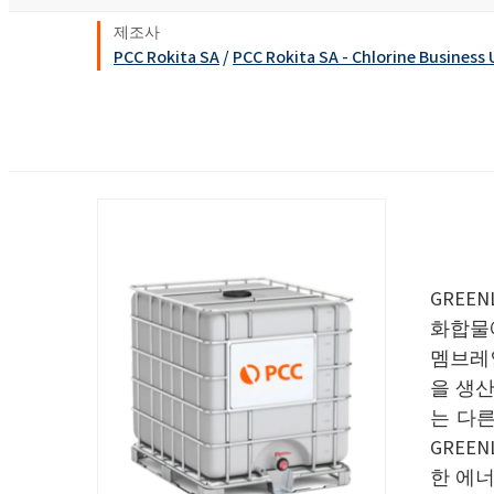
욕실 클리너
창문 클리너
Ekoprodur® S11E-MAX
화학 시약
생체자극제
에너지 및 자원
제조사
클로랄칼리
PCC Rokita SA
/
PCC Rokita SA - Chlorine Business 
윤활제 및 금속 가공 유체
샌드위치 패널
염소
실란트
향수
음식 산업
ROKAcet R40(PEG-4
가성소다
전자 및 전기 산업
ROKAnol®LP3943 (알
섬유 유연제 및 농축액
프로폭실화)
클로로실란
접착제 및 실란트
열 및 음향 스프레이 
PEG-26 피마자유
ROKAnol®NL6
폴리우레아
사염화 규소
제약
다목적 세정제
Polysorbate 20
청소 및 세탁
GREEN
코팅 및 잉크
PEG-4
화합물
파이프 내 단열재
액체 및 젤 세척
펄프 및 제지
멤브레
을 생
손 설거지 세제
플라스틱 및 고무
는 다른
화재 예방
GREE
한 에