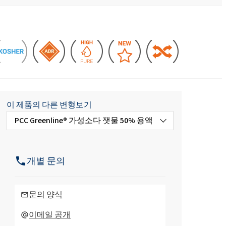
주방용 액체 및 로션
아스팔트 첨가제
염산
 분야
편안함과 인체공학
ROKAmer 2000
모노 클로로 아세트산
ROSULfan®E (2-에틸헥실황산나트륨)
식기 세척기 제품
콘크리트 및 모르타르 첨가제
PEG-40 피마자유
ROKAnol®GA8 (C10 알코올, 에톡실화)
테트라에톡시실란
이 제품의 다른 변형보기
PCC Greenline® 가성소다 잿물 50% 용액
세탁 세제
코코베타인
Deceth-5
가성 소다 잿물 25 % 용액
개별 문의
주방 세제
가성 소다 잿물 30 % 용액
문의 양식
가성 소다 잿물 35 % 용액
이메일 공개