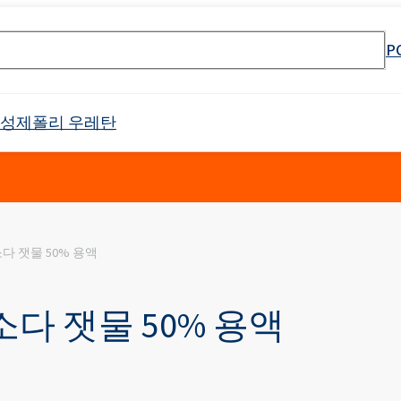
P
활성제
폴리 우레탄
셀 스프레이 폼
Crossin® 하드 36
가성소다 잿물 50% 용액
원료
매트리스 및 쿠션
PU 단열 시스템
냉장 트럭
태닝 산업
물 및 폐수 처리
바로 사용 가능한 제품
식품 산업 설치용 청소 제품
전자 산업
고무 과립 접착제
API 생산을위한 원료
소방제 원료
목재 모방
건설 용 접착제
음향 절연
야금 산업
첨가제 패키지
식품 포장용 첨가제
하위 범주를 포함한 
리본드 폼 접착제
제약용 용매
오일 얼룩 제거
Crossin® 애틱 소프트
Poliurethane 시스템
난연제
배터리 및 축전지
남성 케어
바디 클렌징 화장품
제
가구 청소 및 관리 제품
양쪽 성 계면 활성제
클로랄칼리
보조제
차량 청소 및 관리
인쇄
포장
표백제
가성소다 잿물 50% 용액
Ekoprodur®S0310/E
 번호 검색 엔진
 프리 인계 난연제
 에톡실화)
SULFOROKAnol® L430/1 - 음이온 유화제
Roflex T45(가소제 및 난연제)
드릴링 및 터널링
범용 접착제
목재 산업
샌드위치 패널용 접착
Ekoprodur®S0541
이
차체 패널, 범퍼, 미러 하우징
필터
라이머
애완동물 관리
얼굴 관리
ate 80)
POLIkol 4000정(PEG-90)