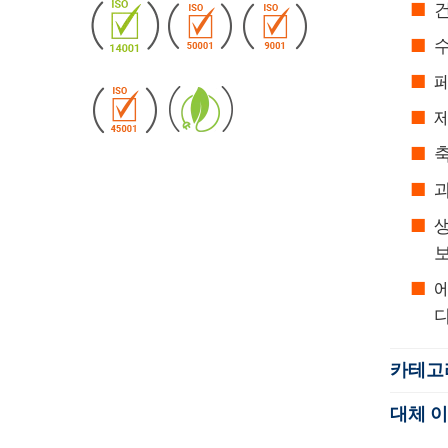
수
페
제
축
과
다
카테고
대체 