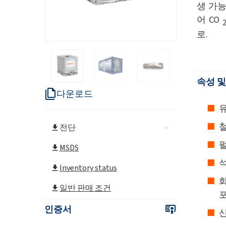
생 가
어 CO
로.
속성 및
다운로드
전단
펄
MSDS
석
Inventory status
화
일반 판매 조건
포
인증서