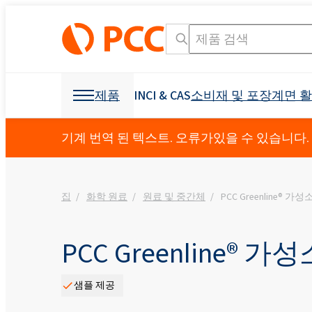
제품
INCI & CAS
소비재 및 포장
계면 
화학 원료
화학 원료
소비재 및 포장
계면 활성제
폴리 우레탄
기계 번역 된 텍스트. 오류가있을 수 있습니다.
개인 관리 및 홈 케어
Crossin® 450 오픈 
가구 산업
집
화학 원료
원료 및 중간체
PCC Greenline® 
덮개를 씌운 가구
OCF (일 액형 폼)
기타 응용
섬유 산업
광업 및 드릴링
제형용 원료
소독 제품
냉동 산업 및 가전
접착제 생산을 위한 
발포제
부형제
건축 및 건설
Crossin® 하드 50
폴리 에스테르 폴리올
폴리 에테르 폴리올
구강 관리
액체 비누
비이 온성 계면 활성제
직물 얼룩 제거제
음이온 성 계면 활성
원료 및 중간체
식물 보호 제품
I & I 청소
분산액 및 수지
덧신
교통
건강 보조 식품
소포제
PCC Greenline® 
농약
Ekoprodur® 1331B2
INCI 이름 검색 엔진
CAS
Roflam B7 - 할로겐
EXOstat 187(지방산,
섬유 및 가죽
기타 응용
전력 산업
방수
샘플 제공
Ekoprodur®S0331FL
좌석, 머리 받침, 팔걸
아기 케어
ROKwinol 80 (Polysorb
스프레이 단열재