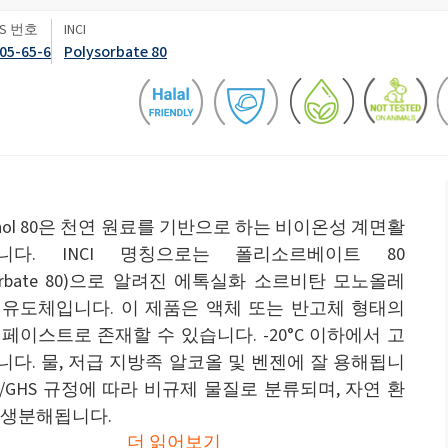
변기 액
AS 번호
INCI
엽면비료
05-65-6
Polysorbate 80
석고 보드 및 석고 첨가제
스프레이 폼 단열재
차아염소산나트륨
암반 보강용 접착제
전자공학 및 기술 응용
헤어 케어
0 캐스터 오일)
ROKAnol ID7(Isodeceth-7)
가성소다 플레이크
코올, C12-15, 에톡실화
ROKAnol®LP3135(폴리옥시알킬렌 글리콜
다목적 제품
에테르)
시스템
전선 및 케이블 절연
절연 보드
PEG-11 피마자유
C9-11 파레스-8
첨가제
폴리우레탄 겔의 원료
트리클로로실란
inol 80은 천연 원료를 기반으로 하는 비이온성 계면활
단단한 표면 세척제
목재 세척 및 관리
소르비탄 Oleate
니다. INCI 명칭으로는 폴리소르베이트 80
ysorbate 80)으로 알려진 에톡실화 소르비탄 모노올레
PEG-12
파이프 커버
화학 앵커
 유도체입니다. 이 제품은 액체 또는 반고체 형태의
페이스트로 존재할 수 있습니다. -20°C 이하에서 고
식기 세척기 세제
욕실 세정제
다. 물, 저급 지방족 알코올 및 벤젠에 잘 용해됩니
LP/GHS 규정에 따라 비규제 물질로 분류되며, 자연 환
 생분해됩니다.
더 읽어보기