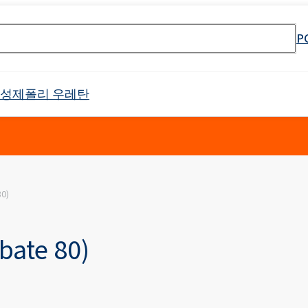
P
활성제
폴리 우레탄
셀 스프레이 폼
Crossin® 하드 36
80)
원료
매트리스 및 쿠션
PU 단열 시스템
냉장 트럭
태닝 산업
물 및 폐수 처리
바로 사용 가능한 제품
식품 산업 설치용 청소 제품
전자 산업
고무 과립 접착제
API 생산을위한 원료
소방제 원료
목재 모방
건설 용 접착제
음향 절연
야금 산업
첨가제 패키지
식품 포장용 첨가제
하위 범주를 포함한 
리본드 폼 접착제
제약용 용매
오일 얼룩 제거
Crossin® 애틱 소프트
Poliurethane 시스템
난연제
배터리 및 축전지
남성 케어
바디 클렌징 화장품
제
가구 청소 및 관리 제품
양쪽 성 계면 활성제
클로랄칼리
보조제
차량 청소 및 관리
인쇄
포장
표백제
bate 80)
Ekoprodur®S0310/E
 번호 검색 엔진
 프리 인계 난연제
 에톡실화)
SULFOROKAnol® L430/1 - 음이온 유화제
Roflex T45(가소제 및 난연제)
드릴링 및 터널링
범용 접착제
목재 산업
샌드위치 패널용 접착
Ekoprodur®S0541
이
차체 패널, 범퍼, 미러 하우징
필터
라이머
애완동물 관리
얼굴 관리
ate 80)
POLIkol 4000정(PEG-90)