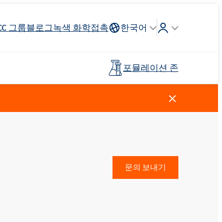
CC 그룹
블로그
녹색 화학
접촉
한국어
포뮬레이션 존
Crossin® 하드 40
리튬 이온
인조가죽
건축 도자기
조종석, 헤드 라이닝, 스티어링
연료 산업
목재 접착제
프리폴리머
휠
스킨 케어
주방 세제
양이온 성 계면 활성제
클로로실란
살포 비료
페인트 및 코팅
플라스틱
문의 보내기
탈지제
Ekoprodur®S0330
EXOdis PC800 - 범용 분산 및 습윤제
Rostabil TTDP-V(특수 공정 안정제)
제 및 프
사전 절연 파이프
스포츠 및 레크리에이션 표면
Ekoprodur®S10-HP
용 접착제
친밀한 위생
Roflex T70L(가소제 및 난연제)