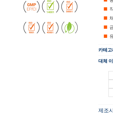
직
채
금
카테고
대체 
제조사