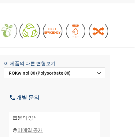
주방용 액체 및 로션
아스팔트 첨가제
염산
 분야
편안함과 인체공학
ROKAmer 2000
모노 클로로 아세트산
ROSULfan®E (2-에틸헥실황산나트륨)
식기 세척기 제품
콘크리트 및 모르타르 첨가제
PEG-40 피마자유
ROKAnol®GA8 (C10 알코올, 에톡실화)
테트라에톡시실란
이 제품의 다른 변형보기
ROKwinol 80 (Polysorbate 80)
세탁 세제
코코베타인
Deceth-5
ROKwinol 20 (Polysorbate 20)
개별 문의
주방 세제
ROKwinol 60 (Polysorbate 60)
문의 양식
이메일 공개