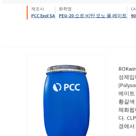
욕실 클리너
창문 클리너
Ekoprodur® S11E-MAX
화학 시약
생체자극제
에너지 및 자원
제조사
화학명
C
클로랄칼리
PCC Exol SA
PEG-20 소르 비탄 모노 올 레이트
90
윤활제 및 금속 가공 유체
샌드위치 패널
염소
실란트
향수
음식 산업
ROKAcet R40(PEG-4
가성소다
전자 및 전기 산업
ROKAnol®LP3943 (알
섬유 유연제 및 농축액
프로폭실화)
클로로실란
접착제 및 실란트
열 및 음향 스프레이 
PEG-26 피마자유
ROKAnol®NL6
폴리우레아
사염화 규소
제약
ROKw
다목적 세정제
Polysorbate 20
청소 및 세탁
성제입
(Pol
코팅 및 잉크
PEG-4
파이프 내 단열재
액체 및 젤 세척
에이트
펄프 및 제지
황갈색 
손 설거지 세제
플라스틱 및 고무
체화됩니
다. C
화재 예방
경에서