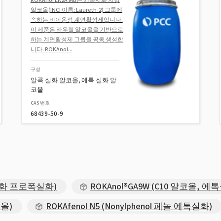
알코올(INCI 이름: Laureth-2) 그룹에
속하는 비이온성 계면활성제입니다.
이 제품은 라우릴 알코올을 기반으로
하는 계면활성제 그룹을 공동 생성합
니다. ROKAnol...
구성
알콕 실화 알코올, 에톡 실화 알
코올
CAS 번호
68439-50-9
에톡실화 프로폭실화)
ROKAnol®GA9W (C10 알코올, 에
리올)
ROKAfenol N5 (Nonylphenol 페놀 에톡실화)