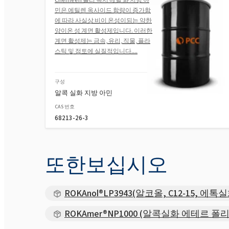
민은 에틸렌 옥사이드 함량이 증가함
에 따라 사실상 비이 온성이되는 약한
양이온 성 계면 활성제입니다. 이러한
계면 활성제는 금속, 유리, 직물, 플라
스틱 및 점토에 실질적입니다....
구성
알콕 실화 지방 아민
CAS 번호
68213-26-3
또한보십시오
ROKAnol®LP3943(알코올, C12-15, 
ROKAmer®NP1000 (알콕실화 에테르 폴