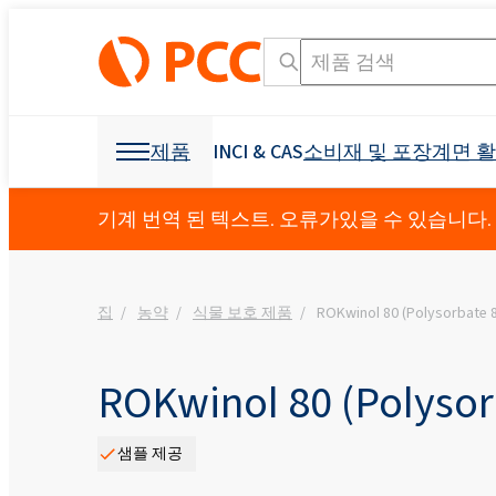
제품
INCI & CAS
소비재 및 포장
계면 
화학 원료
화학 원료
소비재 및 포장
계면 활성제
폴리 우레탄
기계 번역 된 텍스트. 오류가있을 수 있습니다.
개인 관리 및 홈 케어
Crossin® 450 오픈 
가구 산업
집
농약
식물 보호 제품
ROKwinol 80 (Polysorbate 
덮개를 씌운 가구
OCF (일 액형 폼)
기타 응용
섬유 산업
광업 및 드릴링
제형용 원료
소독 제품
냉동 산업 및 가전
접착제 생산을 위한 
발포제
부형제
건축 및 건설
Crossin® 하드 50
폴리 에스테르 폴리올
폴리 에테르 폴리올
구강 관리
액체 비누
비이 온성 계면 활성제
직물 얼룩 제거제
음이온 성 계면 활성
원료 및 중간체
식물 보호 제품
I & I 청소
분산액 및 수지
덧신
교통
건강 보조 식품
소포제
ROKwinol 80 (Polysor
농약
Ekoprodur® 1331B2
INCI 이름 검색 엔진
CAS
Roflam B7 - 할로겐
EXOstat 187(지방산,
섬유 및 가죽
기타 응용
전력 산업
방수
샘플 제공
Ekoprodur®S0331FL
좌석, 머리 받침, 팔걸
아기 케어
ROKwinol 80 (Polysorb
스프레이 단열재