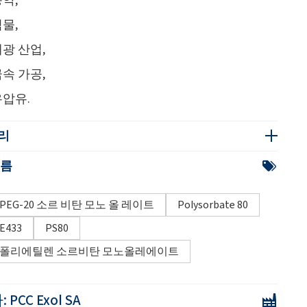
물,
광 산업,
속 가공,
유압유.
리
이름
PEG-20 소르 비탄 모노 올 레이트
Polysorbate 80
E433
PS80
폴리에틸렌 소르비탄 모노올레에이트
:
PCC Exol SA