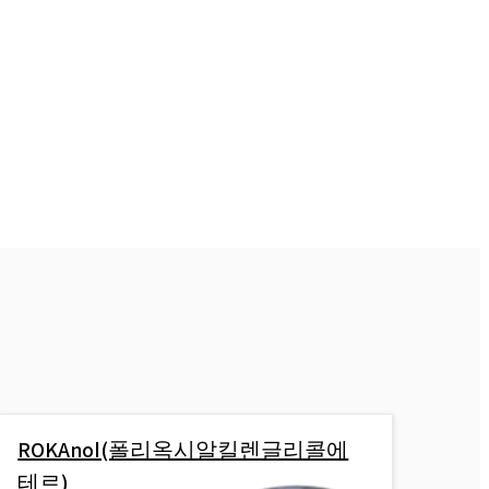
ROKAnol(폴리옥시알킬렌글리콜에
테르)