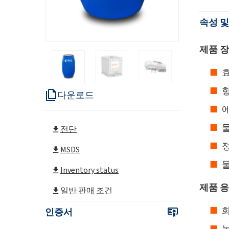
속성 및
제품 장
향
다운로드
물
전단
정
MSDS
Inventory status
제품 응
일반 판매 조건
인증서
농