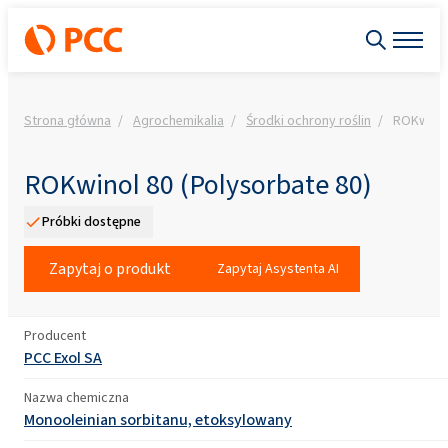
Strona główna
Agrochemikalia
Środki ochrony roślin
ROKwinol
ROKwinol 80 (Polysorbate 80)
Próbki dostępne
Zapytaj o produkt
Zapytaj Asystenta AI
Producent
PCC Exol SA
Nazwa chemiczna
Monooleinian sorbitanu, etoksylowany