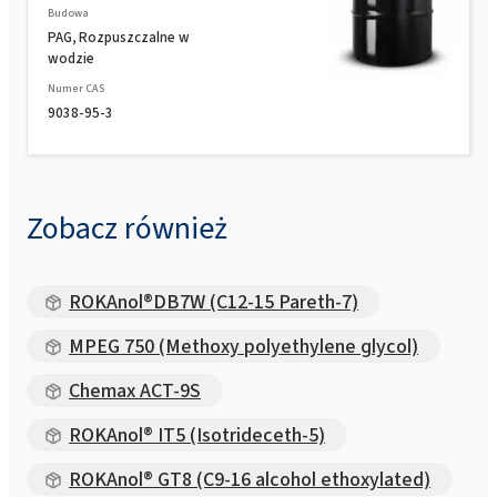
Budowa
PAG, Rozpuszczalne w
wodzie
Numer CAS
9038-95-3
Zobacz również
ROKAnol®DB7W (C12-15 Pareth-7)
MPEG 750 (Methoxy polyethylene glycol)
Chemax ACT-9S
ROKAnol® IT5 (Isotrideceth-5)
ROKAnol® GT8 (C9-16 alcohol ethoxylated)