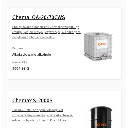
Chemal OA-20/70CWS
Etoksylowane alkohole linii Chemal pełnią funkcje
emulgujące, zwilżające, czyszczące, w aplikacjach
dedykowanych dla przemysłu...
Budowa
Alkoksylowane alkohole
Numer CAS
9004-98-2
Chemax S-2000S
Chemax S-2000S to polialkilenoglikol
rozpuszczalny w wodzie, eterze glikolowym,
estrach i olejach roślinnych. Produkt ten...