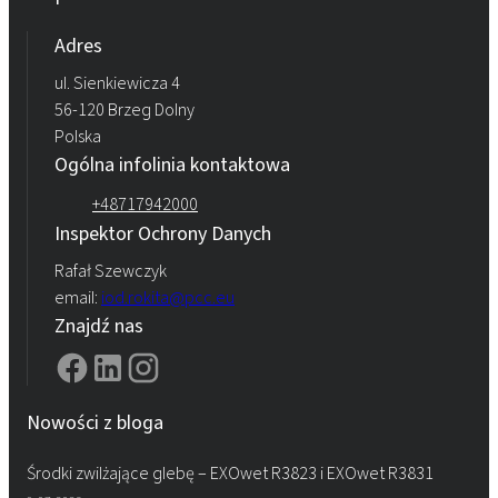
Adres
ul. Sienkiewicza 4
56-120 Brzeg Dolny
Polska
Ogólna infolinia kontaktowa
+48717942000
Inspektor Ochrony Danych
Rafał Szewczyk
email:
iod.rokita@pcc.eu
Znajdź nas
Nowości z bloga
Środki zwilżające glebę – EXOwet R3823 i EXOwet R3831