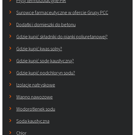
Płyty termoizolacyjne PIR
Surowce farmaceutyczne w ofercie Grupy PCC
Dodatki i domieszki do betonu
Gdzie kupić składniki do pianki poliuretanowej?
Gdzie kupić kwas solny?
Gdzie kupić sodę kaustyczną?
Gdzie kupić podchloryn sodu?
Izolacje natryskowe
Wapno nawozowe
Wodorotlenek sodu
Soda kaustyczna
Chlor