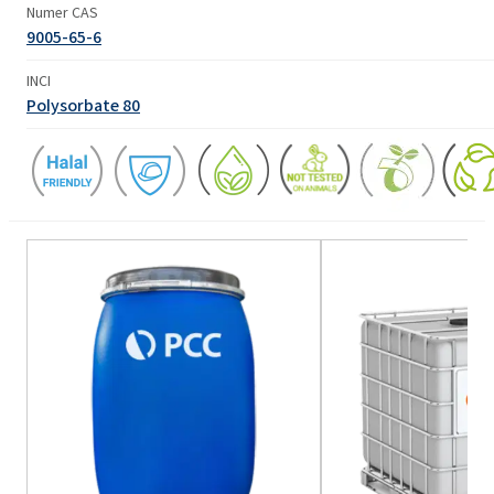
Numer CAS
9005-65-6
INCI
Polysorbate 80