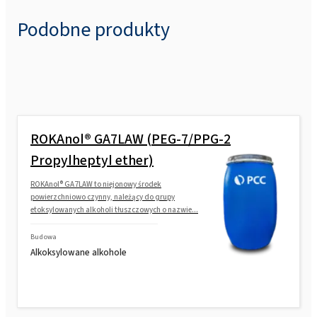
Podobne produkty
ROKAnol® GA7LAW (PEG-7/PPG-2
Propylheptyl ether)
ROKAnol® GA7LAW to niejonowy środek
powierzchniowo czynny, należący do grupy
etoksylowanych alkoholi tłuszczowych o nazwie...
Budowa
Alkoksylowane alkohole