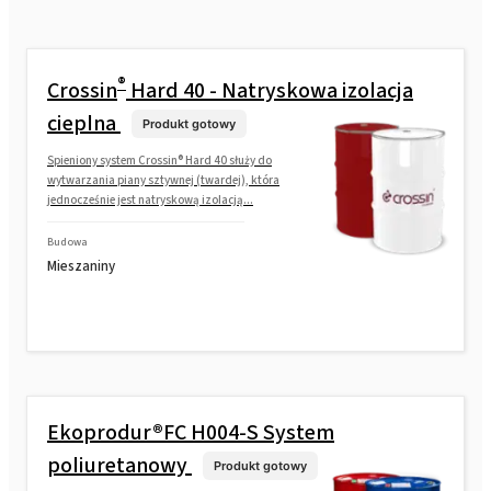
®
Crossin
Hard 40 - Natryskowa izolacja
cieplna
Produkt gotowy
Spieniony system Crossin® Hard 40 służy do
wytwarzania piany sztywnej (twardej), która
jednocześnie jest natryskową izolacją...
Budowa
Mieszaniny
Ekoprodur®FC H004-S System
poliuretanowy
Produkt gotowy