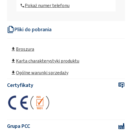
Pokaż numer telefonu
Ekoprodur®OP2/S System poliuretanowy
Pliki do pobrania
Ekoprodur® 0612B2 System poliuretanowy
Broszura
Ekoprodur® 1112B2 System poliuretanowy
Karta charakterystyki produktu
Ekoprodur® 1331B2 System poliuretanowy
Ogólne warunki sprzedaży
Certyfikaty
Ekoprodur® 1814W System poliuretanowy
Ekoprodur® 2232W System poliuretanowy
Grupa PCC
Ekoprodur® 3050W2 System poliuretanowy