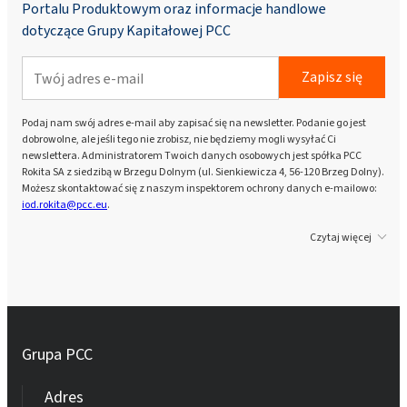
Portalu Produktowym oraz informacje handlowe
dotyczące Grupy Kapitałowej PCC
Zapisz się
Podaj nam swój adres e-mail aby zapisać się na newsletter. Podanie go jest
dobrowolne, ale jeśli tego nie zrobisz, nie będziemy mogli wysyłać Ci
newslettera. Administratorem Twoich danych osobowych jest spółka PCC
Rokita SA z siedzibą w Brzegu Dolnym (ul. Sienkiewicza 4, 56-120 Brzeg Dolny).
Możesz skontaktować się z naszym inspektorem ochrony danych e-mailowo:
iod.rokita@pcc.eu
.
Czytaj więcej
Grupa PCC
Adres