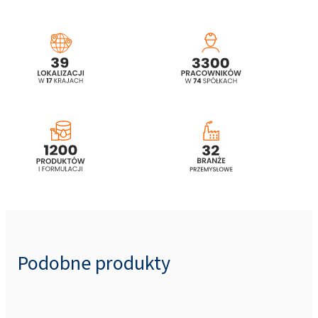
Ekoprodur® 4540W System poliuretanowy
Podobne produkty