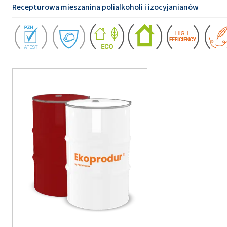
Recepturowa mieszanina polialkoholi i izocyjanianów