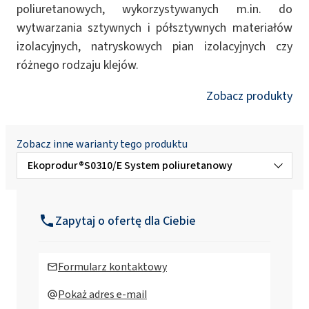
poliuretanowych, wykorzystywanych m.in. do
wytwarzania sztywnych i półsztywnych materiałów
izolacyjnych, natryskowych pian izolacyjnych czy
różnego rodzaju klejów.
Zobacz produkty
Zobacz inne warianty tego produktu
Ekoprodur®S0310/E System poliuretanowy
Ekoprodur®3050 W B2 System
poliuretanowy
Zapytaj o ofertę dla Ciebie
Ekoprodur®FC H004 System poliuretanowy
Formularz kontaktowy
Ekoprodur®FC H004-S System
Pokaż adres e-mail
poliuretanowy