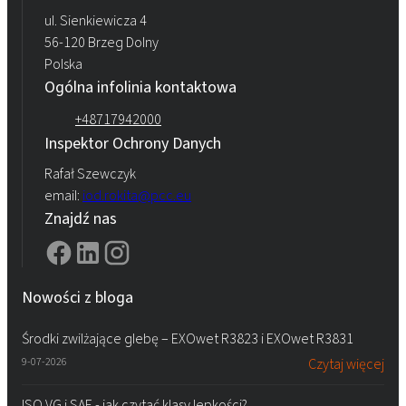
ul. Sienkiewicza 4
56-120 Brzeg Dolny
Polska
Ogólna infolinia kontaktowa
+48717942000
Inspektor Ochrony Danych
Rafał Szewczyk
email:
iod.rokita@pcc.eu
Znajdź nas
Nowości z bloga
Środki zwilżające glebę – EXOwet R3823 i EXOwet R3831
9-07-2026
Czytaj więcej
ISO VG i SAE - jak czytać klasy lepkości?