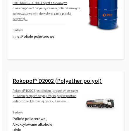
EKOPRODUR FC H004-S jest zalewowym
dwukomponentowym systemem poliuretanowym
wykorzystywanym do wytwarzania pianki
sztywnej...
Budowa
Inne, Poliole polieterowe
Rokopol® D2002 (Polyether polyol)
Rokopol® D2002 jest diolem (propoksylowanym
glikolem propylenowym). Występuje w postaci
jednorodnej klarownej cieczy. Zawiera...
Budowa
Poliole polieterowe,
Alkoksylowane alkohole,
Diole