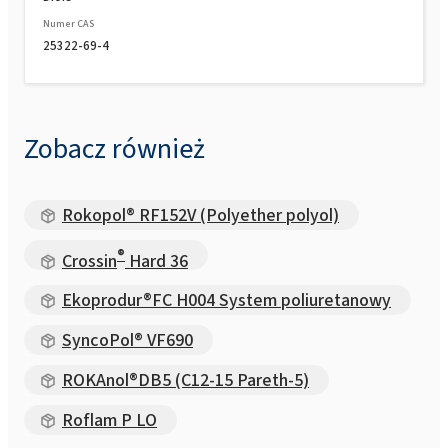
Numer CAS
25322-69-4
Zobacz również
Rokopol® RF152V (Polyether polyol)
®
Crossin
Hard 36
Ekoprodur®FC H004 System poliuretanowy
SyncoPol® VF690
ROKAnol®DB5 (C12-15 Pareth-5)
Roflam P LO