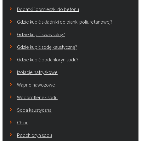
Dodatki i domieszki do betonu
Gdzie kupić składniki do pianki poliuretanowej?
Gdzie kupić kwas solny?
Gdzie kupić sodę kaustyczną?
Gdzie kupić podchloryn sodu?
Izolacje natryskowe
Wapno nawozowe
Wodorotlenek sodu
Soda kaustyczna
Chlor
Podchloryn sodu