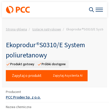
Strona główna
Izolacje natryskowe
Ekoprodur®S0310/E System p
Ekoprodur®S0310/E System
poliuretanowy
Produkt gotowy
Próbki dostępne
Zapytaj o produkt
Zapytaj Asystenta AI
Producent
PCC Prodex Sp. z o.o.
Nazwa chemiczna