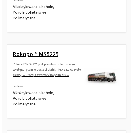
Budowa
Alkoksylowane alkohole,
Poliole polieterowe,
Polimeryczne
Rokopol® MS5225
Rokopol® MS5225 jest poliolem polieterowym
występującym w postaci białej, nieprzezroczystej
cieczy, w której zawartość kopolimeru...
Budowa
Alkoksylowane alkohole,
Poliole polieterowe,
Polimeryczne