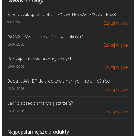
Nowości z bloga
Środki zwilżające glebę – EXOwet R3823 i EXOwet R3831
9-07-2026
Czytaj więcej
ISO VG i SAE - jak czytać klasy lepkości?
16-04-2026
Czytaj więcej
Rodzaje smarów przemysłowych
16-04-2026
Czytaj więcej
Dodatki AW i EP do środków smarnych - rola i różnice
16-04-2026
Czytaj więcej
Jak i dlaczego smary się starzeją?
16-04-2026
Czytaj więcej
Najpopularniejsze produkty