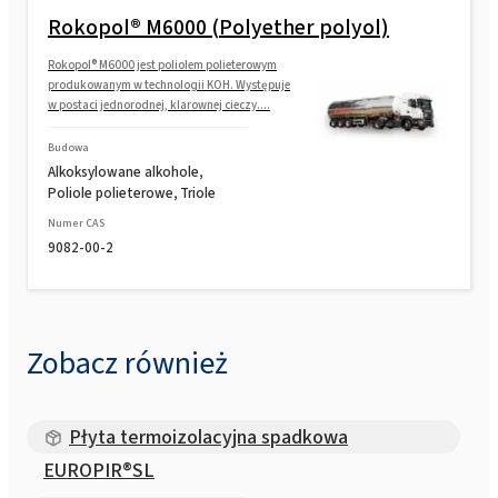
Rokopol® M6000 (Polyether polyol)
Rokopol® M6000 jest poliolem polieterowym
produkowanym w technologii KOH. Występuje
w postaci jednorodnej, klarownej cieczy....
Budowa
Alkoksylowane alkohole,
Poliole polieterowe, Triole
Numer CAS
9082-00-2
Zobacz również
Płyta termoizolacyjna spadkowa
EUROPIR®SL