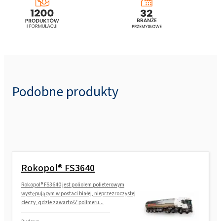
Podobne produkty
Rokopol® FS3640
Rokopol® FS3640 jest poliolem polieterowym
występującym w postaci białej, nieprzezroczystej
cieczy, gdzie zawartość polimeru...