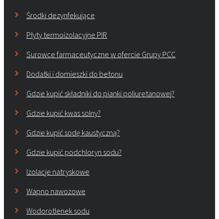
Środki dezynfekujące
Płyty termoizolacyjne PIR
Surowce farmaceutyczne w ofercie Grupy PCC
Dodatki i domieszki do betonu
Gdzie kupić składniki do pianki poliuretanowej?
Gdzie kupić kwas solny?
Gdzie kupić sodę kaustyczną?
Gdzie kupić podchloryn sodu?
Izolacje natryskowe
Wapno nawozowe
Wodorotlenek sodu