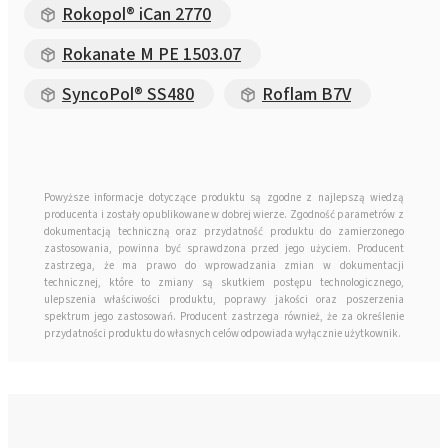
Rokopol® iCan 2770
Rokanate M PE 1503.07
SyncoPol® SS480
Roflam B7V
Powyższe informacje dotyczące produktu są zgodne z najlepszą wiedzą
producenta i zostały opublikowane w dobrej wierze. Zgodność parametrów z
dokumentacją techniczną oraz przydatność produktu do zamierzonego
zastosowania, powinna być sprawdzona przed jego użyciem. Producent
zastrzega, że ma prawo do wprowadzania zmian w dokumentacji
technicznej, które to zmiany są skutkiem postępu technologicznego,
ulepszenia właściwości produktu, poprawy jakości oraz poszerzenia
spektrum jego zastosowań. Producent zastrzega również, że za określenie
przydatności produktu do własnych celów odpowiada wyłącznie użytkownik.