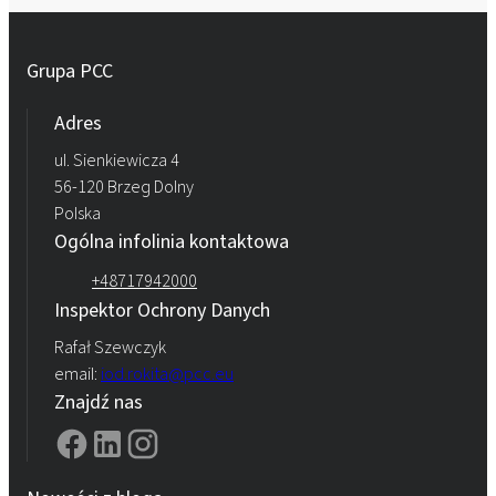
Grupa PCC
Adres
ul. Sienkiewicza 4
56-120 Brzeg Dolny
Polska
Ogólna infolinia kontaktowa
+48717942000
Inspektor Ochrony Danych
Rafał Szewczyk
email:
iod.rokita@pcc.eu
Znajdź nas