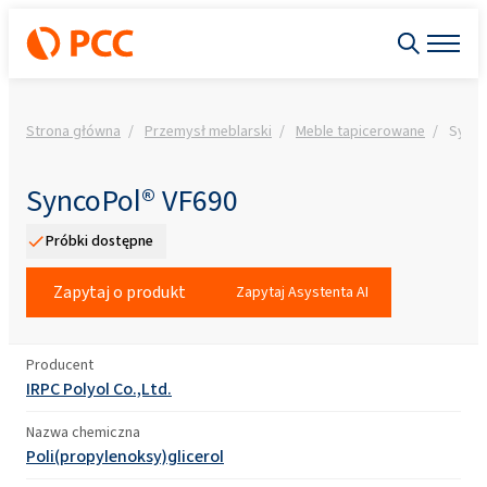
Strona główna
Przemysł meblarski
Meble tapicerowane
Synco
SyncoPol® VF690
Próbki dostępne
Zapytaj o produkt
Zapytaj Asystenta AI
Producent
IRPC Polyol Co.,Ltd.
Nazwa chemiczna
Poli(propylenoksy)glicerol