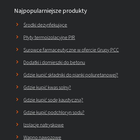
Najpopularniejsze produkty
Środki dezynfekujące
Płyty termoizolacyjne PIR
Surowce farmaceutyczne w ofercie Grupy PCC
Dodatki i domieszki do betonu
Gdzie kupić składniki do pianki poliuretanowej?
Gdzie kupić kwas solny?
Gdzie kupić sodę kaustyczną?
Gdzie kupić podchloryn sodu?
Izolacje natryskowe
Wapno nawozowe