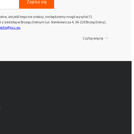
Zapisz się
lne, ale jeśli tego nie zrobisz, nie będziemy mogli wysyłać Ci
z siedzibą w Brzegu Dolnym (ul. Sienkiewicza 4, 56-120 Brzeg Dolny).
rokita@pcc.eu
.
Czytaj więcej