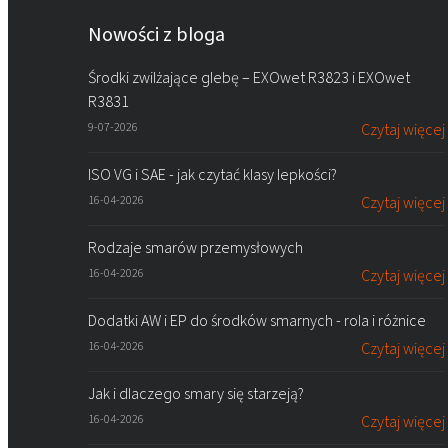
Nowości z bloga
Środki zwilżające glebę – EXOwet R3823 i EXOwet
R3831
9-07-2026
Czytaj więcej
ISO VG i SAE - jak czytać klasy lepkości?
16-04-2026
Czytaj więcej
Rodzaje smarów przemysłowych
16-04-2026
Czytaj więcej
Dodatki AW i EP do środków smarnych - rola i różnice
16-04-2026
Czytaj więcej
Jak i dlaczego smary się starzeją?
16-04-2026
Czytaj więcej