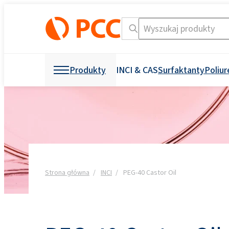
Produkty
INCI & CAS
Surfaktanty
Poliur
Surowce chem
Surowce chemiczne
Surfaktanty
Poliuretany
Produkty konsumenckie
Kosmetyki i detergenty
Crossin® 450 Open Cel
Agrochemikalia
Przemysł energetyczn
Ceramika budowlana
Baterie i akumulatory L
Imitacje drewna
Dodatki do opakowań
Garbarstwo
Filtry
Surowce do formulacji
Substancje pomocnicz
Czyszczenie i mycie
Crossin® Hard 50
Poliole poliestrowe
Poliole polieterowe
spożywczych
(excipients)
Czyszczenie i pielęgna
Anionowe
Odplamiacze do tkani
Chloroalkalia
Środki ochrony roślin
Czyszczenie i mycie 
Surowce do produkcji 
Gumy
Niejonowe
Mydła w płynie
Dyspersje i żywice
Surowce do środków g
Energia i Zasoby
drewna
Środki odtłuszczające
Strona główna
INCI
PEG-40 Castor Oil
Izolacje natryskowe
Ekoprodur® 1331B2
Wyszukiwarka nazw INCI
Wysz
Roflam B7 - bezhaloge
Roteor® M Premium
EXOstat 187 (Fatty aci
Kleje i uszczelniacze
Izolacja rurociągów
Uzdatnianie wody i
fosforowy
Ekoprodur®S0331FL
Pozostałe aplikacje
oczyszczanie ścieków
Powłoki i tusze
Mycie naczyń w zmyw