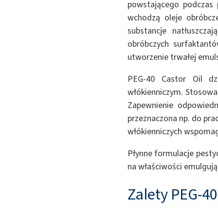
powstającego podczas p
wchodzą oleje obróbcze,
substancje natłuszcza
obróbczych surfaktantó
utworzenie trwałej emul
PEG-40 Castor Oil dzi
włókienniczym. Stosowan
Zapewnienie odpowiedni
przeznaczona np. do pra
włókienniczych wspomag
Płynne formulacje pestyc
na właściwości emulgują
Zalety PEG-40