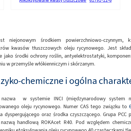
Alkoksylowane kwasy tłuszczowe
61791-12-6
retanowych
Uszczelniacze
est niejonowym środkiem powierzchniowo-czynnym, k
trów kwasów tłuszczowych oleju rycynowego. Jest składn
 jako środki ochrony roślin, antyelektrostatyki, komponen
iu w przemyśle włókienniczym i skórzanym.
izyko-chemiczne i ogólna charakt
o nazwa w systemie INCI (międzynarodowy system na
lowanego oleju rycynowego. Numer CAS tego związku to
a dyspergującego oraz środka czyszczącego. Grupa PCC p
 nazwą handlową ROKAcet R40. Pod względem chemiczn
yniku etoksylowania oleju rycynowego 40 cząsteczkami tle