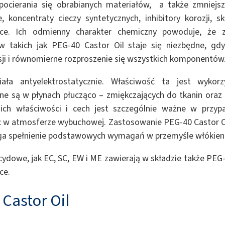
ocierania się obrabianych materiałów, a także zmniejsze
 koncentraty cieczy syntetycznych, inhibitory korozji, sk
jące. Ich odmienny charakter chemiczny powoduje, że 
w takich jak PEG-40 Castor Oil staje się niezbędne, gd
sji i równomierne rozproszenie się wszystkich komponentów
ała antyelektrostatycznie. Właściwość ta jest wyko
e są w płynach płucząco – zmiękczających do tkanin oraz
ch właściwości i cech jest szczególnie ważne w przypa
c w atmosferze wybuchowej. Zastosowanie PEG-40 Castor O
a spełnienie podstawowych wymagań w przemyśle włókien
ydowe, jak EC, SC, EW i ME zawierają w składzie także PEG
ce.
 Castor Oil