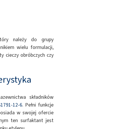
Dodatki
tóry należy do grupy
ikiem wielu formulacji,
ty cieczy obróbczych czy
erystyka
zewnictwa składników
61791-12-6
. Pełni funkcje
osiada w swojej ofercie
ym ten surfaktant jest
nku etylenu.