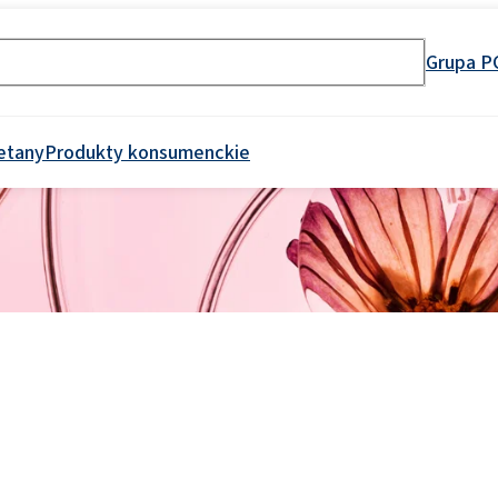
Grupa P
etany
Produkty konsumenckie
iczne
l Spray Foam
Crossin® Hard 36
y
i-Ion
Dodatki do asfaltu
Przemysł chłodniczy i sprzęt
Surowce do produkcji API
Materace i poduszki
Produkty do dezynfekcji
Włókiennictwo i tekstylia
Izolacje akustyczne
Przemysł paliwowy
Dodatki do betonu i z
Przemysł elektroniczn
Produkty do mycia inst
Kokpity, podsufitki i
Pakiety dodatków
e
Przemysł metalurgiczny
Gotowe do użycia produkty
Suplementy diety
Meble tapicerowane
Crossin® Attic Soft
Systemy poliuretanowe
Środki uniepalniające
AGD
przemyśle spożywcz
kierownice
cja
Czyszczenie kuchni
Czyszczenie twardych
n
Amfoteryczne
Płyny do czyszczenia i pielęgnacji mebli
przemysłowe
klejów
Chlorosilany
Adiuwanty
Mycie i pielęgnacja pojazdów
Elektronika i zastosowania techniczne
Farby i lakiery
Usuwanie plam olejowych
Opakowania
aśniczych
powierzchni
Środki wybielające
Ekoprodur®S0310/E
ukiwarka numerów CAS
nowy uniepalniacz
SULFOROKAnol® L430/1 - anionowy środek
d, ethoxylated)
Roflex T45 (plastyfikator i uniepalniacz)
Kleje i spoiwa budowl
Izolacje natryskowe
emulgujący
Ekoprodur®S0541
Samochody chłodnie
Siedziska, zagłówki,
podłokietniki
Pranie
Ręczne mycie naczyń
arkach