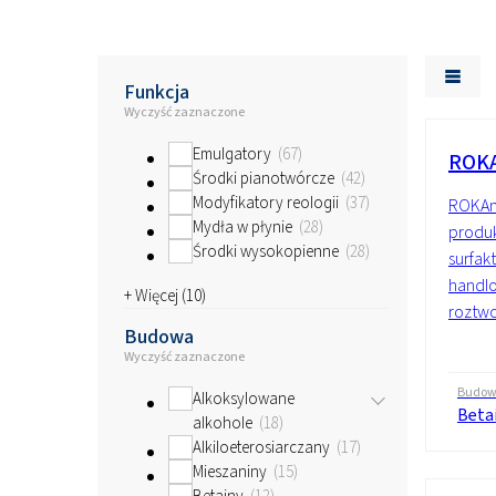
Surowce do żeli poliu
Funkcja
Wyczyść zaznaczone
Emulgatory
67
ROKA
Środki pianotwórcze
42
Modyfikatory reologii
37
ROKAmi
Mydła w płynie
28
produk
Środki wysokopienne
28
surfak
handlo
+ Więcej (
10
)
roztwo
Budowa
Wyczyść zaznaczone
Budo
Alkoksylowane
Beta
alkohole
18
Alkiloeterosiarczany
17
Mieszaniny
15