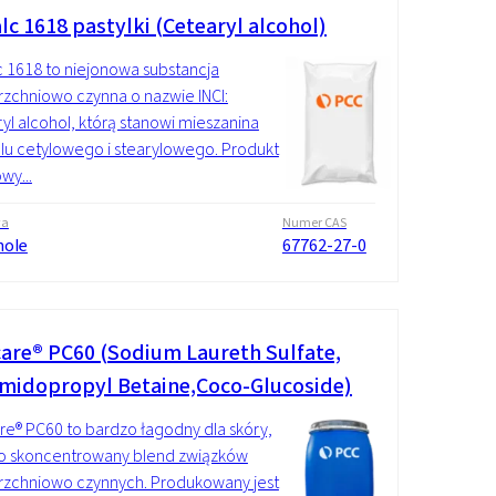
lc 1618 pastylki (Cetearyl alcohol)
 1618 to niejonowa substancja
zchniowo czynna o nazwie INCI:
yl alcohol, którą stanowi mieszanina
lu cetylowego i stearylowego. Produkt
wy...
wa
Numer CAS
hole
67762-27-0
are® PC60 (Sodium Laureth Sulfate,
midopropyl Betaine,Coco-Glucoside)
e® PC60 to bardzo łagodny dla skóry,
o skoncentrowany blend związków
rzchniowo czynnych. Produkowany jest