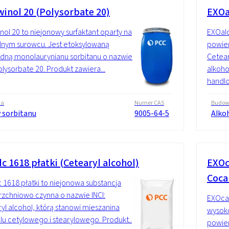
inol 20 (Polysorbate 20)
EXOa
ol 20 to niejonowy surfaktant oparty na
EXOalc
lnym surowcu. Jest etoksylowaną
powier
dną monolaurynianu sorbitanu o nazwie
Cetear
Polysorbate 20. Produkt zawiera...
alkoho
handlo
wa
Numer CAS
Budo
y sorbitanu
9005-64-5
Alko
c 1618 płatki (Cetearyl alcohol)
EXOc
Coca
 1618 płatki to niejonowa substancja
zchniowo czynna o nazwie INCI:
EXOcar
yl alcohol, którą stanowi mieszanina
wysok
lu cetylowego i stearylowego. Produkt...
powie