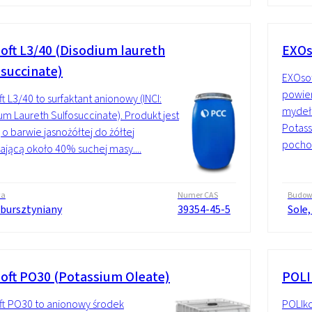
oft L3/40 (Disodium laureth
EXOs
osuccinate)
EXOsof
powier
t L3/40 to surfaktant anionowy (INCI:
mydeł 
um Laureth Sulfosuccinate). Produkt jest
Potass
 o barwie jasnożółtej do żółtej
pochod
ającą około 40% suchej masy....
wa
Numer CAS
Budo
obursztyniany
39354-45-5
Sole,
oft PO30 (Potassium Oleate)
POLI
t PO30 to anionowy środek
POLIko