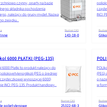
zchniowo czynny, oparty na bazie
poliok
lnego składnika pochodzenia
cząste
nego, należący do grupy mydeł. Nazwa
INCI: 
go związku...
wa
Numer CAS
Budo
 Inne
143-18-0
Glik
kol 6000 PŁATKI (PEG-135)
POLI
l 6000 Płatki to produkt należący do
POLIko
polioksyetylenoglikoli (PEG o średniej
(PEG) 
cząsteczkowej wynoszącej 6000)
o nazw
ie INCI: PEG-135. Produkt handlowy...
w form
wa
Numer CAS
Budo
ole polietylenowe
25322-68-3
Glik