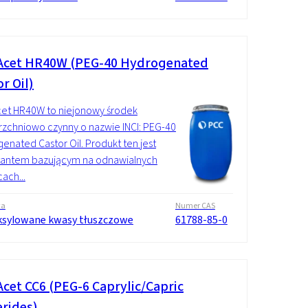
cet HR40W (PEG-40 Hydrogenated
r Oil)
et HR40W to niejonowy środek
zchniowo czynny o nazwie INCI: PEG-40
enated Castor Oil. Produkt ten jest
tantem bazującym na odnawialnych
ach...
wa
Numer CAS
ksylowane kwasy tłuszczowe
61788-85-0
cet CC6 (PEG-6 Caprylic/Capric
erides)