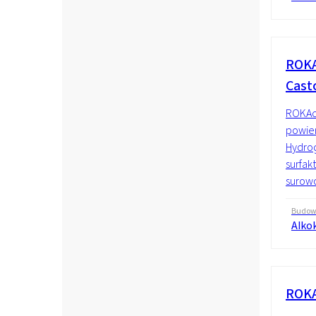
ROKA
Casto
ROKAc
powier
Hydrog
surfak
surowc
Budo
Alko
ROKA