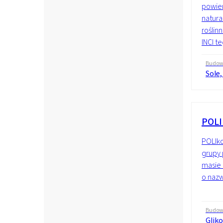
powier
natura
roślin
INCI te
Budo
Sole,
POLI
POLIko
grupy 
masie 
o nazw
Budo
Glik