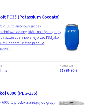
oft PC35 (Potassium Cocoate)
t PC35 to anionowy środek
zchniowo czynny, który należy do grupy
o nazwie zdefiniowanej przez INCI jako
ium Cocoate. Jest to produkt
zenia...
wa
Numer CAS
 Inne
61789-30-8
kol 6000 (PEG-135)
l 6000 to produkt należący do grupy