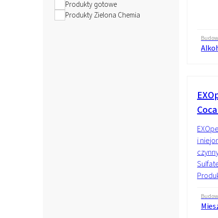
Produkty gotowe
Produkty Zielona Chemia
Budo
Alko
EXOp
Coca
EXOpea
i nie
czynny
Sulfat
Produkt
Budo
Mies