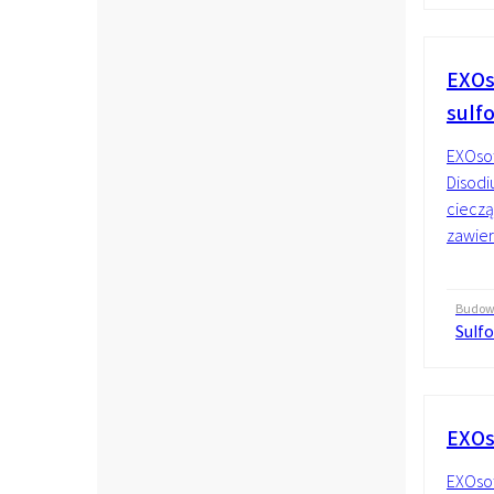
EXOs
sulf
EXOsof
Disodi
cieczą
zawier
Budo
Sulf
EXOs
EXOsof