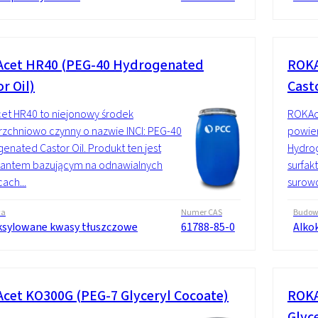
cet HR40 (PEG-40 Hydrogenated
ROKA
r Oil)
Casto
et HR40 to niejonowy środek
ROKAc
zchniowo czynny o nazwie INCI: PEG-40
powier
enated Castor Oil. Produkt ten jest
Hydrog
tantem bazującym na odnawialnych
surfak
ach...
surowc
wa
Numer CAS
Budo
ksylowane kwasy tłuszczowe
61788-85-0
Alko
cet KO300G (PEG-7 Glyceryl Cocoate)
ROKA
Glyc