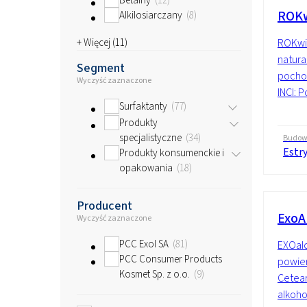
Betainy
12
ROKw
Alkilosiarczany
8
+ Więcej (
11
)
ROKwin
natura
Segment
pocho
Wyczyść zaznaczone
INCI: 
Surfaktanty
77
Produkty
specjalistyczne
34
Budo
Estr
Produkty konsumenckie i
opakowania
18
Producent
ExoAl
Wyczyść zaznaczone
PCC Exol SA
81
EXOalc
PCC Consumer Products
powier
Kosmet Sp. z o.o.
9
Cetear
alkoho