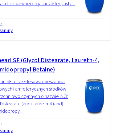
aci bezbarwnej do jasnożółtej pasty....
wa
zaniny
earl SF (Glycol Distearate, Laureth-4,
midopropyl Betaine)
rl SF to bezslesowa mieszanina
owych i amfoterycznych środków
zchniowo czynnych o nazwie INCI:
 Distearate (and) Laureth-4 (and)
dopropyl...
wa
zaniny