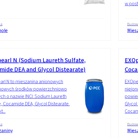
w post
wa
Budo
hole
Mies
earl N (Sodium Laureth Sulfate,
EXOp
mide DEA and Glycol Distearate)
Coca
rl N to mieszanina anionowych
EXOpea
jonowych środków powierzchniowo
niejon
ch o nazwie INCI: Sodium Laureth
powier
e, Cocamide DEA, Glycol Distearate.
Glycol
...
Cocami
wa
Budo
zaniny
Mies