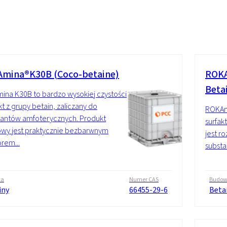
retanowych
Uszczelniacze
mina®K30B (Coco-betaine)
ROKA
Beta
na K30B to bardzo wysokiej czystości
t z grupy betain, zaliczany do
ROKAm
tantów amfoterycznych. Produkt
surfak
wy jest praktycznie bezbarwnym
jest r
rem...
substa
wa
Numer CAS
Budo
iny
66455-29-6
Beta