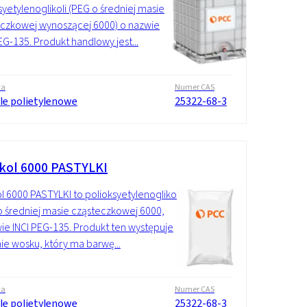
syetylenoglikoli (PEG o średniej masie
czkowej wynoszącej 6000) o nazwie
PEG-135. Produkt handlowy jest...
wa
Numer CAS
ole polietylenowe
25322-68-3
kol 6000 PASTYLKI
l 6000 PASTYLKI to polioksyetylenoglikol
o średniej masie cząsteczkowej 6000,
ie INCI PEG-135. Produkt ten występuje
ie wosku, który ma barwę...
wa
Numer CAS
ole polietylenowe
25322-68-3