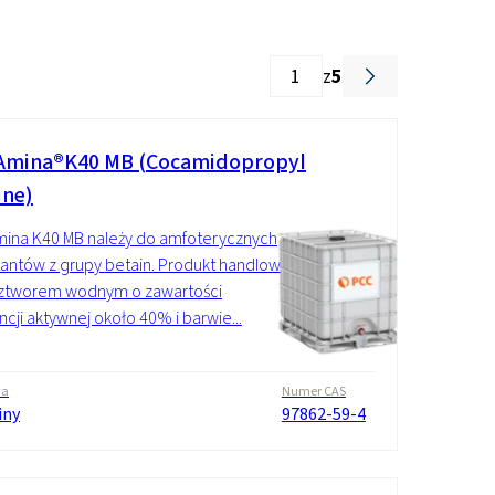
Dodatki
z
5
mina®K40 MB (Cocamidopropyl
ine)
ina K40 MB należy do amfoterycznych
tantów z grupy betain. Produkt handlowy
oztworem wodnym o zawartości
ncji aktywnej około 40% i barwie...
wa
Numer CAS
iny
97862-59-4