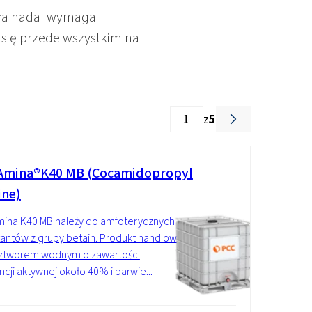
Dodatki
kła nadal wymaga
 się przede wszystkim na
z
5
mina®K40 MB (Cocamidopropyl
ine)
ina K40 MB należy do amfoterycznych
tantów z grupy betain. Produkt handlowy
oztworem wodnym o zawartości
ncji aktywnej około 40% i barwie...