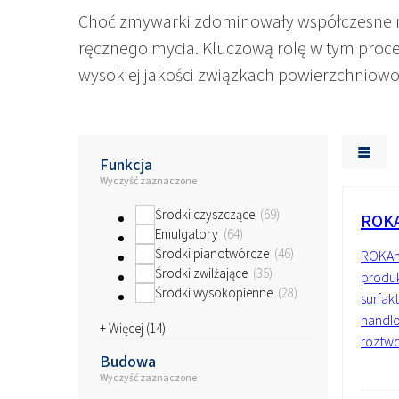
Surowce do żeli poliu
Choć zmywarki zdominowały współczesne my
ręcznego mycia. Kluczową rolę w tym proce
wysokiej jakości związkach powierzchniowo
Funkcja
Wyczyść zaznaczone
Środki czyszczące
69
ROKA
Emulgatory
64
Środki pianotwórcze
46
ROKAmi
Środki zwilżające
35
produk
Środki wysokopienne
28
surfak
handlo
+ Więcej (
14
)
roztwo
Budowa
Wyczyść zaznaczone