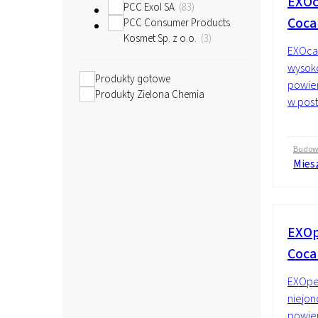
EXOc
PCC Exol SA
83
Coca
PCC Consumer Products
Kosmet Sp. z o.o.
3
EXOcar
wysok
Produkty gotowe
powie
Produkty Zielona Chemia
w post
Budo
Mies
EXOp
Coca
EXOpea
niejon
powier