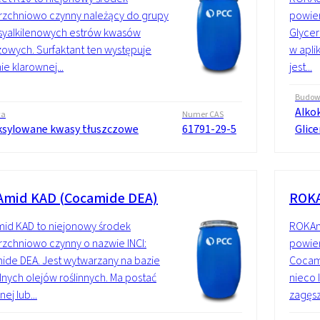
zchniowo czynny należący do grupy
powier
syalkilenowych estrów kwasów
Glycer
zowych. Surfaktant ten występuje
w apli
ie klarownej...
jest...
Budo
Alko
wa
Numer CAS
ksylowane kwasy tłuszczowe
61791-29-5
Glice
mid KAD (Cocamide DEA)
ROKA
id KAD to niejonowy środek
ROKAm
zchniowo czynny o nazwie INCI:
powier
de DEA. Jest wytwarzany na bazie
Cocami
lnych olejów roślinnych. Ma postać
nieco 
ej lub...
zagęsz