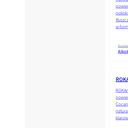
powier
poliok
tłuszc
w form
Budo
Alko
ROKA
ROKAm
powier
Cocami
natura
klarown