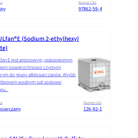
wa
Numer CAS
iny
97862-59-4
Lfan®E (Sodium 2-ethylhexyl
te)
an E jest anionowym, niskopiennym
kiem powierzchniowo czynnym
cym do grupy alkilosiarczanów. Wyrób
oztworem wodnym soli sodowej
nu...
wa
Numer CAS
osiarczany
126-92-1