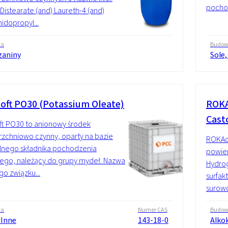
pochod
 Distearate (and) Laureth-4 (and)
dopropyl...
wa
Budo
zaniny
Sole,
oft PO30 (Potassium Oleate)
ROKA
Casto
t PO30 to anionowy środek
zchniowo czynny, oparty na bazie
ROKAc
lnego składnika pochodzenia
powier
nego, należący do grupy mydeł. Nazwa
Hydrog
go związku...
surfak
surowc
wa
Numer CAS
Budo
 Inne
143-18-0
Alko