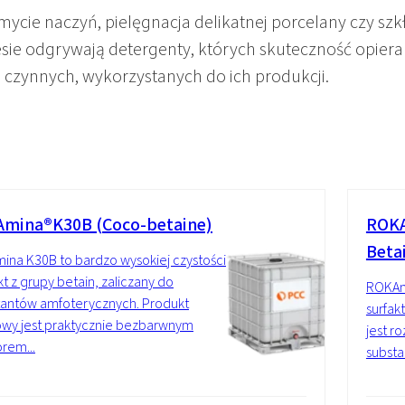
retanowych
Uszczelniacze
cie naczyń, pielęgnacja delikatnej porcelany czy sz
sie odgrywają detergenty, których skuteczność opiera
 czynnych, wykorzystanych do ich produkcji.
mina®K30B (Coco-betaine)
ROKA
Beta
na K30B to bardzo wysokiej czystości
t z grupy betain, zaliczany do
ROKAm
tantów amfoterycznych. Produkt
surfak
wy jest praktycznie bezbarwnym
jest r
rem...
substa