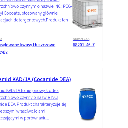
zchniowo czynnym o nazwie INCI: PEG-6
yl Cocoate, stosowany głównie
kacjach detergentowych.Produkt ten
wa
Numer CAS
ksylowane kwasy tłuszczowe,
68201-46-7
rydy
mid KAD/1A (Cocamide DEA)
id KAD/1A to niejonowy środek
zchniowo czynny o nazwie INCI
de DEA. Produkt charakteryzuje się
lepszymi właściwościami
czającymi w porównaniu...