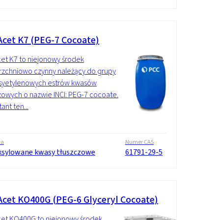
cet K7 (PEG-7 Cocoate)
t K7 to niejonowy środek
zchniowo czynny należący do grupy
ksyetylenowych estrów kwasów
zowych o nazwie INCI: PEG-7 cocoate.
ant ten...
wa
Numer CAS
ksylowane kwasy tłuszczowe
61791-29-5
cet KO400G (PEG-6 Glyceryl Cocoate)
et KO400G to niejonowy środek