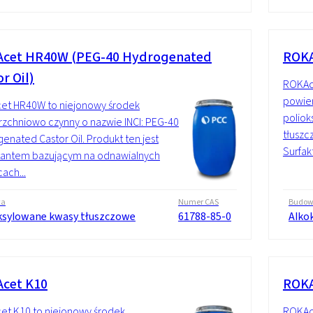
cet HR40W (PEG-40 Hydrogenated
ROKA
r Oil)
ROKAce
powier
et HR40W to niejonowy środek
polio
zchniowo czynny o nazwie INCI: PEG-40
tłuszc
enated Castor Oil. Produkt ten jest
Surfakt
tantem bazującym na odnawialnych
ach...
wa
Numer CAS
Budo
ksylowane kwasy tłuszczowe
61788-85-0
Alko
cet K10
ROKA
t K10 to niejonowy środek
ROKAc