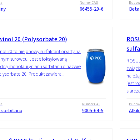
wa
Numer CAS
Budo
iny
66455-29-6
Beta
inol 20 (Polysorbate 20)
ROSU
sulfa
ol 20 to niejonowy surfaktant oparty na
lnym surowcu. Jest etoksylowaną
ROSULf
dną monolaurynianu sorbitanu o nazwie
związ
Polysorbate 20. Produkt zawiera...
należą
jest r
siarcza
wa
Numer CAS
Budo
y sorbitanu
9005-64-5
Alkil