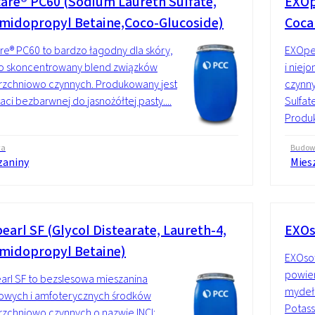
are® PC60 (Sodium Laureth Sulfate,
EXOp
midopropyl Betaine,Coco-Glucoside)
Coca
e® PC60 to bardzo łagodny dla skóry,
EXOpea
o skoncentrowany blend związków
i nie
rzchniowo czynnych. Produkowany jest
czynny
aci bezbarwnej do jasnożółtej pasty....
Sulfat
Produkt
wa
Budo
zaniny
Mies
earl SF (Glycol Distearate, Laureth-4,
EXOs
midopropyl Betaine)
EXOsof
powier
rl SF to bezslesowa mieszanina
mydeł 
owych i amfoterycznych środków
Potass
zchniowo czynnych o nazwie INCI: