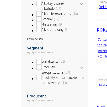
Budo
Alkoksylowane
Beta
alkohole
22
Alkiloeterosiarczany
18
Betainy
12
Mieszaniny
9
ROKw
Alkilosiarczany
8
+ Więcej (
9
)
ROKwin
natura
Segment
pocho
Wyczyść zaznaczone
INCI: 
Surfaktanty
82
Produkty
specjalistyczne
34
Produkty konsumenckie i
Budo
opakowania
13
Estr
Producent
Wyczyść zaznaczone