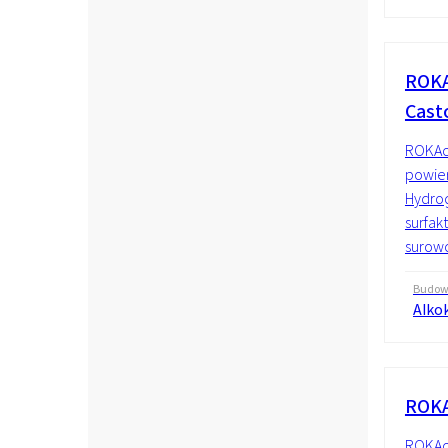
ROKA
Casto
ROKAc
powier
Hydrog
surfak
surowc
Budo
Alko
ROKA
ROKAce