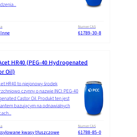
zenia...
wa
Numer CAS
 Inne
61789-30-8
cet HR40 (PEG-40 Hydrogenated
r Oil)
et HR40 to niejonowy środek
zchniowo czynny o nazwie INCI: PEG-40
enated Castor Oil. Produkt ten jest
tantem bazującym na odnawialnych
ach...
wa
Numer CAS
ksylowane kwasy tłuszczowe
61788-85-0