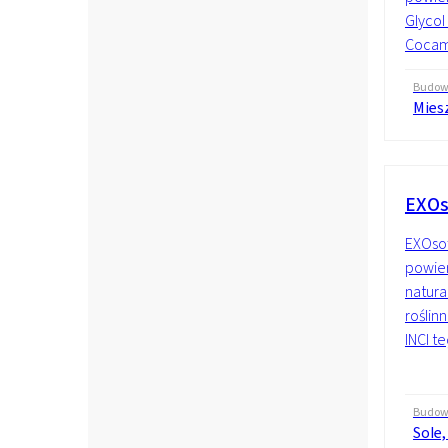
Glycol
Cocami
Budo
Mies
EXOs
EXOsof
powier
natura
roślin
INCI te
Budo
Sole,