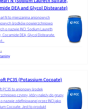
earl N (Sodium Laureth Sulfate,
mide DEA and Glycol Distearate)
rl N to mieszanina anionowych
jonowych środków powierzchniowo
ch o nazwie INCI: Sodium Laureth
e, Cocamide DEA, Glycol Distearate.
...
wa
zaniny
oft PC35 (Potassium Cocoate)
t PC35 to anionowy środek
zchniowo czynny, który należy do grupy
o nazwie zdefiniowanej przez INCI jako
ium Cocoate. Jest to produkt