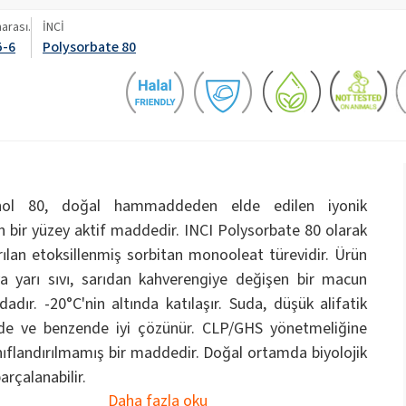
Tuvalet sıvıları
Yardımcı maddeler
arası.
İNCİ
5-6
Polysorbate 80
OCF (Tek Bileşenli Köpük)
PU yalıtım sistemleri
Sodyum hipoklorit
Rebond Köpük Yapıştırıcılar
Sandviç Paneller için
Yapıştırıcılar ve Astarla
nt Yağı)
ROKAnol ID7 (Isodeceth-7)
Bebek Bakımı
Cilt Bakımı
Kostik soda pulları
, C12-15,
ROKAnol®LP3135 (Polioksialkilen glikol eter)
Çok amaçlı ürünler
llenmiş)
Tel ve kablo yalıtımı
Termal ve akustik spre
PEG-11 Hint Yağı
C9-11 PARETH-8
sistemleri
triklorosilan
ol 80, doğal hammaddeden elde edilen iyonik
Üniversal yapıştırıcılar
Katkı maddeleri
Mahrem Hijyen
Parfümler
sorbitan Oleate
 bir yüzey aktif maddedir. INCI Polysorbate 80 olarak
rılan etoksillenmiş sorbitan monooleat türevidir. Ürün
PEG-12
ya yarı sıvı, sarıdan kahverengiye değişen bir macun
Önceden izole edilmiş borular
İnşaat yapıştırıcıları
dadır. -20°C'nin altında katılaşır. Suda, düşük alifatik
tikleri
Yüz Bakımı
rde ve benzende iyi çözünür. CLP/GHS yönetmeliğine
nıflandırılmamış bir maddedir. Doğal ortamda biyolojik
arçalanabilir.
Daha fazla oku