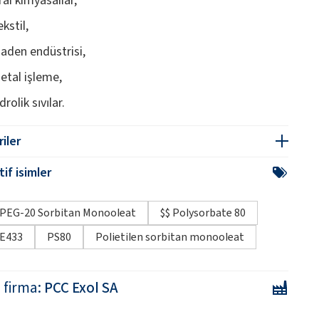
kstil,
aden endüstrisi,
etal işleme,
drolik sıvılar.
iler
if isimler
PEG-20 Sorbitan Monooleat
$$ Polysorbate 80
E433
PS80
Polietilen sorbitan monooleat
i firma:
PCC Exol SA