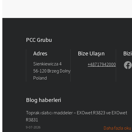
PCC Grubu
Adres
Bize Ulaşın
Bizi
Sienkiewicza 4
+48717942000
56-120 Brzeg Dolny
Poland
Blog haberleri
Toprak ıslatıcı maddeler – EXOwet R3823 ve EXOwet
R3831
9-07-2026
Daha fazla oku