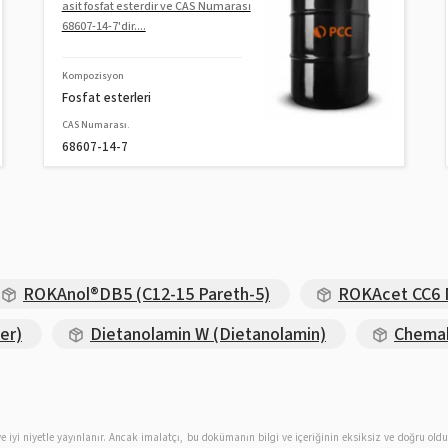
asit fosfat esterdir ve CAS Numarası
68607-14-7'dir....
Kompozisyon
Fosfat esterleri
CAS Numarası.
68607-14-7
ROKAnol®DB5 (C12-15 Pareth-5)
ROKAcet CC6 MB
er)
Dietanolamin W (Dietanolamin)
Chemal
ır ve iyi niyetle yayınlanır. Ancak imalatçı, bu dokümanın bilgi ve içeriğinin eksiksiz ve doğru