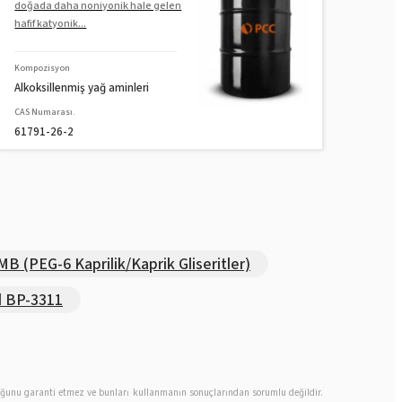
doğada daha noniyonik hale gelen
hafif katyonik...
Kompozisyon
Alkoksillenmiş yağ aminleri
CAS Numarası.
61791-26-2
 (PEG-6 Kaprilik/Kaprik Gliseritler)
 BP-3311
 olduğunu garanti etmez ve bunları kullanmanın sonuçlarından sorumlu değildir.