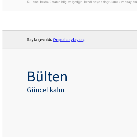
Kullanıcı bu dokümanın bilgi ve içeriğini kendi başına doğrulamak ve onaylamak
Sayfa çevrildi.
Orijinal sayfayı aç
Bülten
Güncel kalın