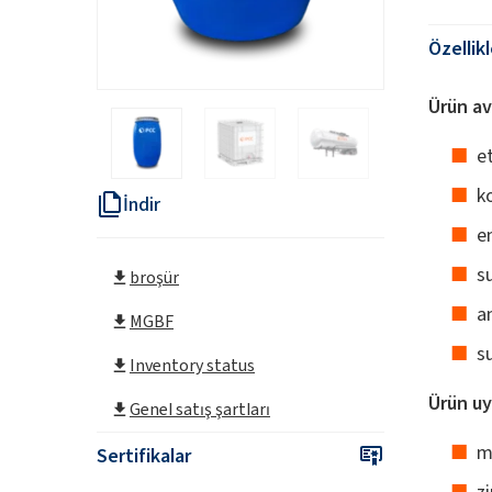
Özellik
Ürün av
et
k
İndir
e
s
broşür
an
MGBF
s
Inventory status
Ürün uy
Genel satış şartları
m
Sertifikalar
zi