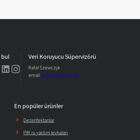
 bul
Veri Koruyucu Süpervizörü
Rafał Szewczyk
email:
iod.rokita@pcc.eu
En popüler ürünler
Dezenfektanlar
PIR ısı yalıtım levhaları