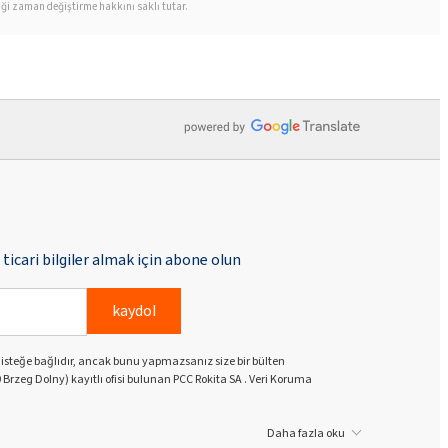
iği zaman değiştirme hakkını saklı tutar.
ticari bilgiler almak için abone olun
kaydol
k isteğe bağlıdır, ancak bunu yapmazsanız size bir bülten
 Brzeg Dolny) kayıtlı ofisi bulunan PCC Rokita SA . Veri Koruma
Daha fazla oku