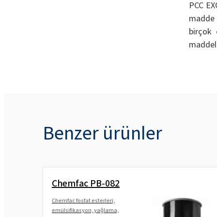
PCC EXO
madde v
birçok 
maddele
Benzer ürünler
Chemfac PB-082
Chemfac fosfat esterleri,
emülsifikasyon, yağlama,