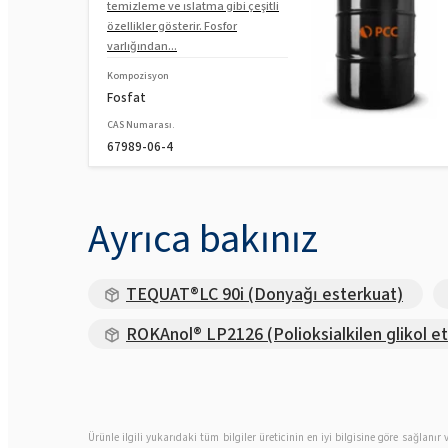
temizleme ve ıslatma gibi çeşitli
özellikler gösterir. Fosfor
varlığından...
Kompozisyon
Fosfat
CAS Numarası.
67989-06-4
Ayrıca bakınız
TEQUAT®LC 90i (Donyağı esterkuat)
ROKAnol® LP2126 (Polioksialkilen glikol et
Ürünle ilgili yukarıdaki tüm bilgiler üreticinin en iyi bilgisine göre sağlan