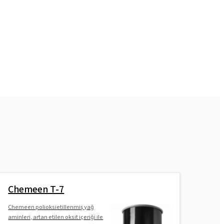
Chemeen T-7
Chemeen polioksietillenmiş yağ
aminleri, artan etilen oksit içeriği ile