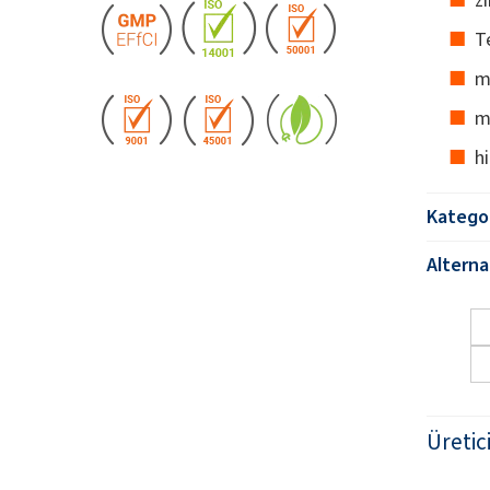
Te
m
m
hi
Kategor
Alternat
Üretic