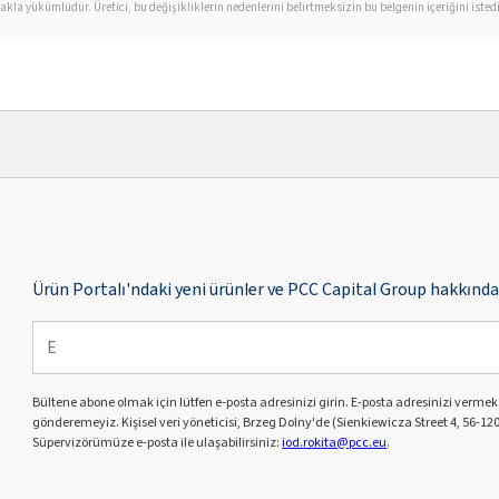
la yükümlüdür. Üretici, bu değişikliklerin nedenlerini belirtmeksizin bu belgenin içeriğini isted
Ürün Portalı'ndaki yeni ürünler ve PCC Capital Group hakkında 
Bültene abone olmak için lütfen e-posta adresinizi girin. E-posta adresinizi verme
gönderemeyiz. Kişisel veri yöneticisi, Brzeg Dolny'de (Sienkiewicza Street 4, 56-120
Süpervizörümüze e-posta ile ulaşabilirsiniz:
iod.rokita@pcc.eu
.