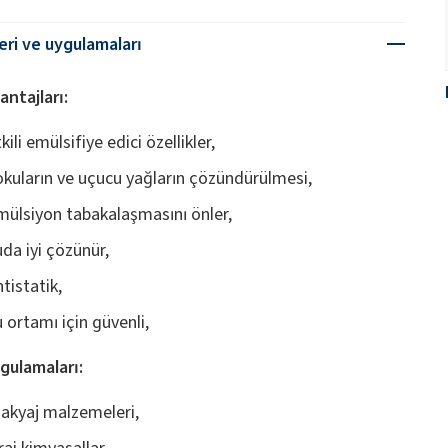
leri ve uygulamaları
antajları:
kili emülsifiye edici özellikler,
okuların ve uçucu yağların çözündürülmesi,
mülsiyon tabakalaşmasını önler,
uda iyi çözünür,
tistatik,
u ortamı için güvenli,
gulamaları:
akyaj malzemeleri,
rai kimyasallar,