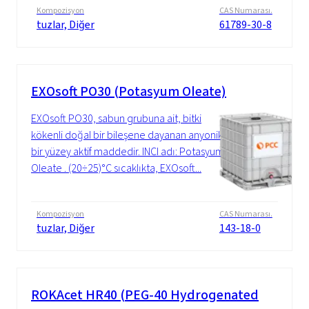
Kompozisyon
CAS Numarası.
tuzlar, Diğer
61789-30-8
EXOsoft PO30 (Potasyum Oleate)
EXOsoft PO30, sabun grubuna ait, bitki
kökenli doğal bir bileşene dayanan anyonik
bir yüzey aktif maddedir. INCI adı: Potasyum
Oleate . (20÷25)°C sıcaklıkta, EXOsoft...
Kompozisyon
CAS Numarası.
tuzlar, Diğer
143-18-0
ROKAcet HR40 (PEG-40 Hydrogenated