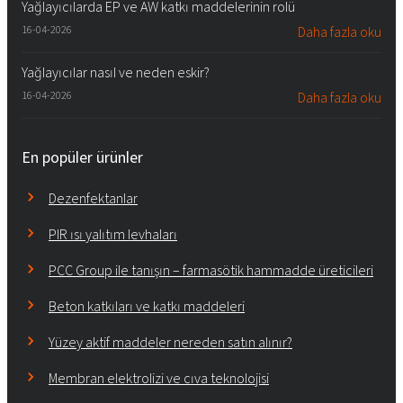
Yağlayıcılarda EP ve AW katkı maddelerinin rolü
16-04-2026
Daha fazla oku
Yağlayıcılar nasıl ve neden eskir?
16-04-2026
Daha fazla oku
En popüler ürünler
Dezenfektanlar
PIR ısı yalıtım levhaları
PCC Group ile tanışın – farmasötik hammadde üreticileri
Beton katkıları ve katkı maddeleri
Yüzey aktif maddeler nereden satın alınır?
Membran elektrolizi ve cıva teknolojisi