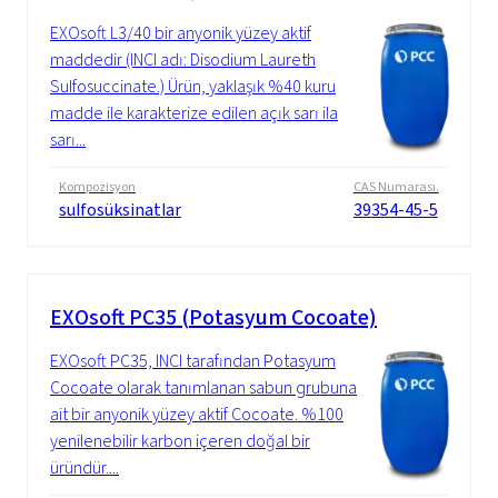
EXOsoft L3/40 bir anyonik yüzey aktif
maddedir (INCI adı: Disodium Laureth
Sulfosuccinate.) Ürün, yaklaşık %40 kuru
madde ile karakterize edilen açık sarı ila
sarı...
Kompozisyon
CAS Numarası.
sulfosüksinatlar
39354-45-5
EXOsoft PC35 (Potasyum Cocoate)
EXOsoft PC35, INCI tarafından Potasyum
Cocoate olarak tanımlanan sabun grubuna
ait bir anyonik yüzey aktif Cocoate. %100
yenilenebilir karbon içeren doğal bir
üründür....