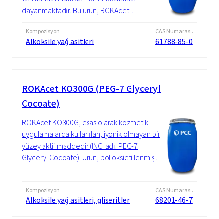
dayanmaktadır. Bu ürün, ROKAcet...
Kompozisyon
CAS Numarası.
Alkoksile yağ asitleri
61788-85-0
ROKAcet KO300G (PEG-7 Glyceryl
Cocoate)
ROKAcet KO300G, esas olarak kozmetik
uygulamalarda kullanılan, iyonik olmayan bir
yüzey aktif maddedir (INCI adı: PEG-7
Glyceryl Cocoate). Ürün, polioksietillenmiş...
Kompozisyon
CAS Numarası.
Alkoksile yağ asitleri, gliseritler
68201-46-7