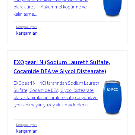
olarak üretilir. Mükemmel köpürme ve
kalınlaşma...
Kompozisyon
karışımlar
EXOpearl N (Sodium Laureth Sulfate,
Cocamide DEA ve Glycol Distearate)
EXOpearl N , INCI tarafından Sodium Laureth
Sulfate, Cocamide DEA, Glycol Distearate
olarak tanımlanan isimlere sahip anyonik ve
iyonik olmayan yüzey aktif maddelerin...
Kompozisyon
karışımlar