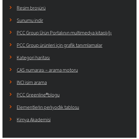
Resim broşürü
Sunumu indir
PCC Group Ürün Portalının multimedya kitaplığı
PCC Group ürünleri için grafik tanımlamalar
Kategori haritası
CAS numarası – arama motoru
INCI isim arama
PCC Greenline®blogu
Elementleri̇n peri̇yodi̇k tablosu
Kimya Akademisi