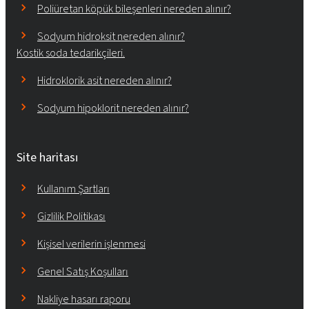
Poliüretan köpük bileşenleri nereden alınır?
Sodyum hidroksit nereden alınır?
Kostik soda tedarikçileri.
Hidroklorik asit nereden alınır?
Sodyum hipoklorit nereden alınır?
Site haritası
Kullanım Şartları
Gizlilik Politikası
Kişisel verilerin işlenmesi
Genel Satış Koşulları
Nakliye hasarı raporu