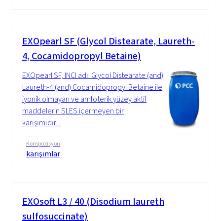
EXOpearl SF (Glycol Distearate, Laureth-
4, Cocamidopropyl Betaine)
EXOpearl SF, INCI adı: Glycol Distearate (and)
Laureth-4 (and) Cocamidopropyl Betaine ile
iyonik olmayan ve amfoterik yüzey aktif
maddelerin SLES içermeyen bir
karışımıdır....
Kompozisyon
karışımlar
EXOsoft L3 / 40 (Disodium laureth
sulfosuccinate)