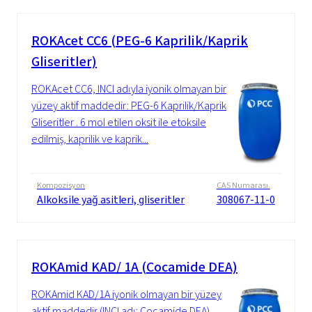
ROKAcet CC6 (PEG-6 Kaprilik/Kaprik
Gliseritler)
ROKAcet CC6, INCI adıyla iyonik olmayan bir
yüzey aktif maddedir: PEG-6 Kaprilik/Kaprik
Gliseritler . 6 mol etilen oksit ile etoksile
edilmiş, kaprilik ve kaprik...
Kompozisyon
CAS Numarası.
Alkoksile yağ asitleri, gliseritler
308067-11-0
ROKAmid KAD/ 1A (Cocamide DEA)
ROKAmid KAD/1A iyonik olmayan bir yüzey
aktif maddedir (INCI adı: Cocamide DEA).