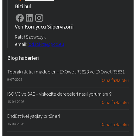
Bizi bul
Veri Koruyucu Süpervizörü
Rafał Szewczyk
email:
iod.rokita@pcc.eu
Blog haberleri
Toprak ıslatıcı maddeler – EXOwet R3823 ve EXOwet R3831
9-07-2026
Daha fazla oku
ISO VG ve SAE – viskozite dereceleri nasıl yorumlanır?
16-04-2026
Daha fazla oku
Endüstriyel yağlayıcı türleri
16-04-2026
Daha fazla oku