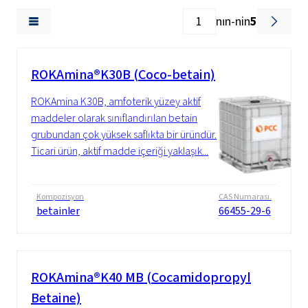
nın-nin
5
ROKAmina®K30B (Coco-betain)
ROKAmina K30B, amfoterik yüzey aktif
maddeler olarak sınıflandırılan betain
grubundan çok yüksek saflıkta bir üründür.
Ticari ürün, aktif madde içeriği yaklaşık...
Kompozisyon
CAS Numarası.
betainler
66455-29-6
ROKAmina®K40 MB (Cocamidopropyl
Betaine)