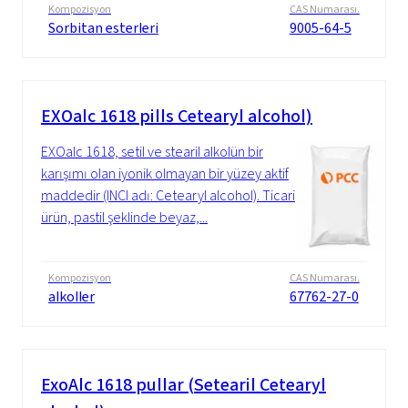
Kompozisyon
CAS Numarası.
Sorbitan esterleri
9005-64-5
EXOalc 1618 pills Cetearyl alcohol)
EXOalc 1618, setil ve stearil alkolün bir
karışımı olan iyonik olmayan bir yüzey aktif
maddedir (INCI adı: Cetearyl alcohol). Ticari
ürün, pastil şeklinde beyaz,...
Kompozisyon
CAS Numarası.
alkoller
67762-27-0
ExoAlc 1618 pullar (Setearil Cetearyl