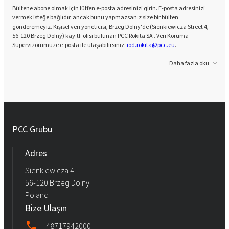
Bültene abone olmak için lütfen e-posta adresinizi girin. E-posta adresinizi
vermek isteğe bağlıdır, ancak bunu yapmazsanız size bir bülten
gönderemeyiz. Kişisel veri yöneticisi, Brzeg Dolny'de (Sienkiewicza Street 4,
56-120 Brzeg Dolny) kayıtlı ofisi bulunan PCC Rokita SA . Veri Koruma
Süpervizörümüze e-posta ile ulaşabilirsiniz:
iod.rokita@pcc.eu
.
Daha fazla oku
PCC Grubu
Adres
Sienkiewicza 4
56-120 Brzeg Dolny
Poland
Bize Ulaşın
+48717942000