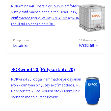
ROKAmina K40, betain grubunun amfoterik
yüzey aktif maddelerine aittir. Ticari ürün,
aktif madde içeriği yaklaşık %40 ve açık sarı
renkli sulu bir çözeltidir. Bu...
Kompozisyon
CAS Numarası.
betainler
97862-59-4
ROKwinol 20 (Polysorbate 20)
ROKwinol 20, doğal hammaddeye dayanan
iyonik olmayan bir yüzey aktif maddedir. INCI
Polysorbate 20 adı verilen etoksillenmiş bir
sorbitan monolaurat türevidir....