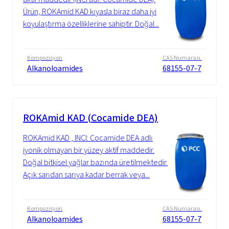
Ürün, ROKAmid KAD kıyasla biraz daha iyi
koyulaştırma özelliklerine sahiptir. Doğal...
Kompozisyon
CAS Numarası.
Alkanoloamides
68155-07-7
ROKAmid KAD (Cocamide DEA)
ROKAmid KAD , INCI: Cocamide DEA adlı
iyonik olmayan bir yüzey aktif maddedir.
Doğal bitkisel yağlar bazında üretilmektedir.
Açık sarıdan sarıya kadar berrak veya...
Kompozisyon
CAS Numarası.
Alkanoloamides
68155-07-7