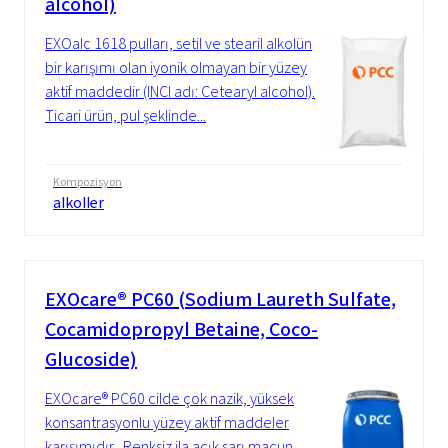
alcohol)
EXOalc 1618 pulları, setil ve stearil alkolün
bir karışımı olan iyonik olmayan bir yüzey
aktif maddedir (INCI adı: Cetearyl alcohol).
Ticari ürün, pul şeklinde...
Kompozisyon
alkoller
EXOcare® PC60 (Sodium Laureth Sulfate,
Cocamidopropyl Betaine, Coco-
Glucoside)
EXOcare® PC60 cilde çok nazik, yüksek
konsantrasyonlu yüzey aktif maddeler
karışımıdır . Renksiz ila açık sarı macun