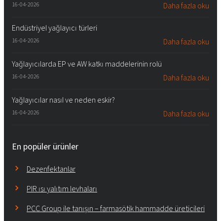
16-04-2026
Daha fazla oku
Endüstriyel yağlayıcı türleri
16-04-2026
Daha fazla oku
Yağlayıcılarda EP ve AW katkı maddelerinin rolü
16-04-2026
Daha fazla oku
Yağlayıcılar nasıl ve neden eskir?
16-04-2026
Daha fazla oku
En popüler ürünler
Dezenfektanlar
PIR ısı yalıtım levhaları
PCC Group ile tanışın – farmasötik hammadde üreticileri