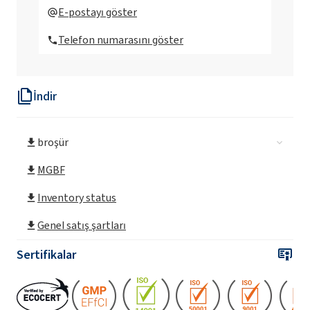
BioROKAMINA K40HC (Cocamidopropyl
E-postayı göster
Betaine)
Telefon numarasını göster
BioROKAMINA K40HC MB (Cocamidopropyl
Betaine)
İndir
ROKAmina®K30 (Cocamidopropyl Betaine)
broşür
ROKAmina®K30 MB (Cocamidopropyl
Betaine)
MGBF
Inventory status
ROKAmina®K30B MB (Coco-betain)
Genel satış şartları
ROKAmina®K30K (Cocamidopropyl Betaine)
Sertifikalar
ROKAmina®K40 (Cocamidopropyl Betaine)