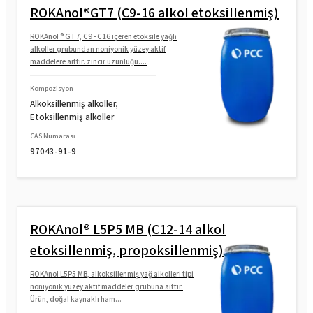
ROKAnol®GT7 (C9-16 alkol etoksillenmiş)
ROKAnol ® GT7, C9 - C16 içeren etoksile yağlı
alkoller grubundan noniyonik yüzey aktif
maddelere aittir. zincir uzunluğu....
Kompozisyon
Alkoksillenmiş alkoller,
Etoksillenmiş alkoller
CAS Numarası.
97043-91-9
ROKAnol® L5P5 MB (C12-14 alkol
etoksillenmiş, propoksillenmiş)
ROKAnol L5P5 MB, alkoksillenmiş yağ alkolleri tipi
noniyonik yüzey aktif maddeler grubuna aittir.
Ürün, doğal kaynaklı ham...