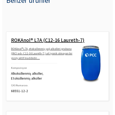
Benzer ürünler
ROKAnol® L7A (C12-16 Laureth-7)
ROKAnol® L7A, etoksillenmiş yağ alkolleri grubuna
(INCI adı: C12-16 Laureth-7.) ait iyonik olmayan bir
yüzey aktif maddedir....
Kompozisyon
Alkoksillenmiş alkoller,
Etoksillenmiş alkoller
CAS Numarası.
68551-12-2