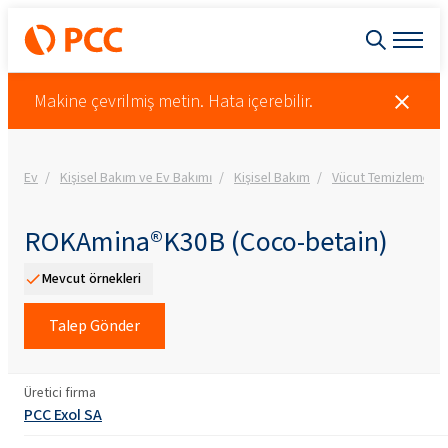
Makine çevrilmiş metin. Hata içerebilir.
Ev
Kişisel Bakım ve Ev Bakımı
Kişisel Bakım
Vücut Temizleme Ko
ROKAmina®K30B (Coco-betain)
Mevcut örnekleri
Talep Gönder
Üretici firma
PCC Exol SA