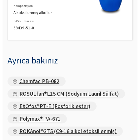
Kompozisyon
Alkoksillenmiş alkoller
CAS Numarası.
68439-51-0
Ayrıca bakınız
Chemfac PB-082
ROSULfan®L15 CM (Sodyum Lauril Sülfat)
EXOfos®PT-E (Fosforik ester)
Polymax® PA-671
ROKAnol®GT5 (C9-16 alkol etoksillenmiş)