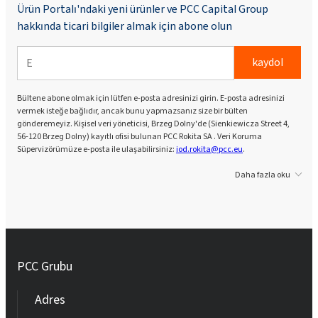
Ürün Portalı'ndaki yeni ürünler ve PCC Capital Group
hakkında ticari bilgiler almak için abone olun
kaydol
Bültene abone olmak için lütfen e-posta adresinizi girin. E-posta adresinizi
vermek isteğe bağlıdır, ancak bunu yapmazsanız size bir bülten
gönderemeyiz. Kişisel veri yöneticisi, Brzeg Dolny'de (Sienkiewicza Street 4,
56-120 Brzeg Dolny) kayıtlı ofisi bulunan PCC Rokita SA . Veri Koruma
Süpervizörümüze e-posta ile ulaşabilirsiniz:
iod.rokita@pcc.eu
.
Daha fazla oku
PCC Grubu
Adres