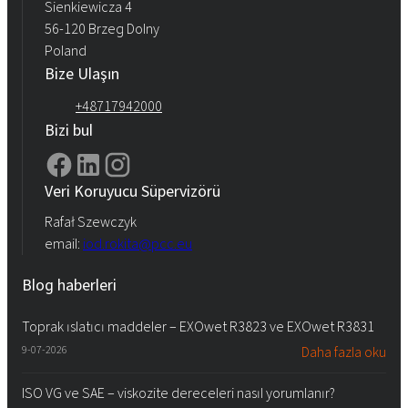
Sienkiewicza 4
56-120 Brzeg Dolny
Poland
Bize Ulaşın
+48717942000
Bizi bul
Veri Koruyucu Süpervizörü
Rafał Szewczyk
email:
iod.rokita@pcc.eu
Blog haberleri
Toprak ıslatıcı maddeler – EXOwet R3823 ve EXOwet R3831
9-07-2026
Daha fazla oku
ISO VG ve SAE – viskozite dereceleri nasıl yorumlanır?