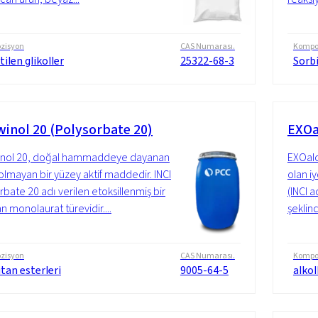
zisyon
CAS Numarası.
Kompo
tilen glikoller
25322-68-3
Sorbi
inol 20 (Polysorbate 20)
EXOal
nol 20, doğal hammaddeye dayanan
EXOalc 
 olmayan bir yüzey aktif maddedir. INCI
olan i
rbate 20 adı verilen etoksillenmiş bir
(INCI a
n monolaurat türevidir....
şeklind
zisyon
CAS Numarası.
Kompo
tan esterleri
9005-64-5
alkol