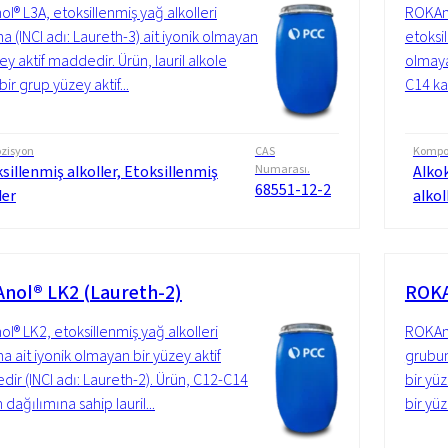
l® L3A, etoksillenmiş yağ alkolleri
ROKAno
a (INCI adı: Laureth-3) ait iyonik olmayan
etoksil
ey aktif maddedir. Ürün, lauril alkole
olmaya
bir grup yüzey aktif...
C14 ka
zisyon
CAS
Kompo
sillenmiş alkoller, Etoksillenmiş
Numarası.
Alkok
68551-12-2
ler
alkol
nol® LK2 (Laureth-2)
ROKA
l® LK2, etoksillenmiş yağ alkolleri
ROKAno
a ait iyonik olmayan bir yüzey aktif
grubun
ir (INCI adı: Laureth-2). Ürün, C12-C14
bir yüz
dağılımına sahip lauril...
bir yü