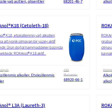
sile yağ asitleri, gliseritler
68201-46-7
alkol
nol®K18 (Cetoleth-18)
ROKA
l® K18, etoksillenmiş yağ alkolleri
ROKAno
a ait iyonik olmayan bir yüzey aktif
grubuna
dir. Ürün doğal hammaddeler bazında
olmaya
ektedir. ROKAnol® K18 aktif...
kaynak
zisyon
CAS
Kompo
sillenmiş alkoller, Etoksillenmiş
Numarası.
Alkok
68920-66-1
ler
alkol
nol® L3A (Laureth-3)
ROKA