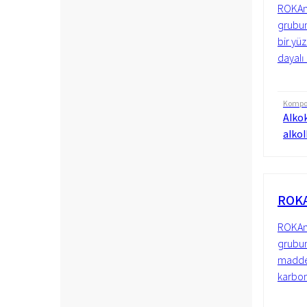
ROKAno
grubun
bir yüz
dayalı 
Kompo
Alkok
alkol
ROKA
ROKAno
grubun
madded
karbon 