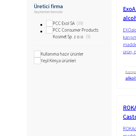
Üretici firma
ExoAl
Seçilenleri temizle
alco
PCC Exol SA
39
EXOalc 
PCC Consumer Products
Kosmet Sp. z o.o.
9
karışı
madded
ürün, p
Kullanıma hazır ürünler
Yeşil Kimya ürünleri
Kompo
alkol
ROKA
Casto
ROKAce
madded