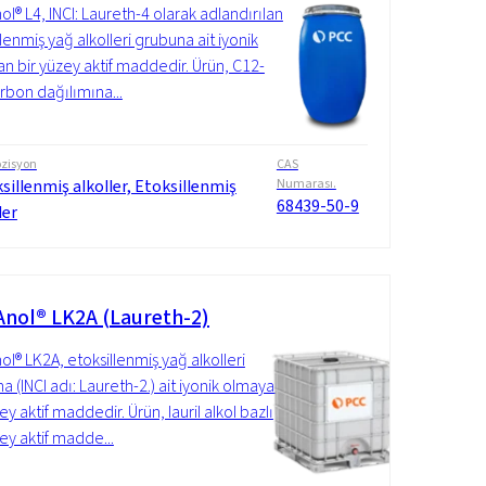
l® L4, INCI: Laureth-4 olarak adlandırılan
lenmiş yağ alkolleri grubuna ait iyonik
n bir yüzey aktif maddedir. Ürün, C12-
rbon dağılımına...
zisyon
CAS
sillenmiş alkoller, Etoksillenmiş
Numarası.
68439-50-9
ler
nol® LK2A (Laureth-2)
l® LK2A, etoksillenmiş yağ alkolleri
a (INCI adı: Laureth-2.) ait iyonik olmayan
ey aktif maddedir. Ürün, lauril alkol bazlı
zey aktif madde...