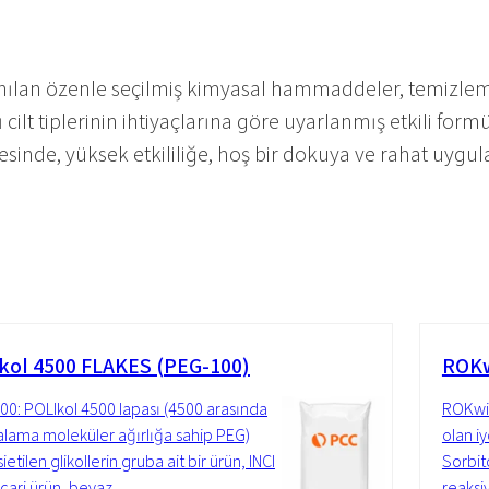
lanılan özenle seçilmiş kimyasal hammaddeler, temizl
lt tiplerinin ihtiyaçlarına göre uyarlanmış etkili form
inde, yüksek etkililiğe, hoş bir dokuya ve rahat uygul
kol 4500 FLAKES (PEG-100)
ROKw
00: POLIkol 4500 lapası (4500 arasında
ROKwin 
talama moleküler ağırlığa sahip PEG)
olan i
ietilen glikollerin gruba ait bir ürün, INCI
Sorbit
icari ürün, beyaz...
reaksi