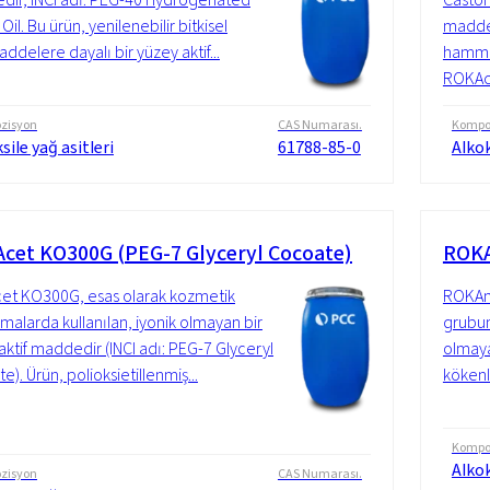
Oil. Bu ürün, yenilenebilir bitkisel
maddedi
delere dayalı bir yüzey aktif...
hamma
ROKAce
zisyon
CAS Numarası.
Kompo
sile yağ asitleri
61788-85-0
Alkok
cet KO300G (PEG-7 Glyceryl Cocoate)
ROKA
t KO300G, esas olarak kozmetik
ROKAno
malarda kullanılan, iyonik olmayan bir
grubun
aktif maddedir (INCI adı: PEG-7 Glyceryl
olmaya
). Ürün, polioksietillenmiş...
kökenl
Kompo
Alkok
zisyon
CAS Numarası.