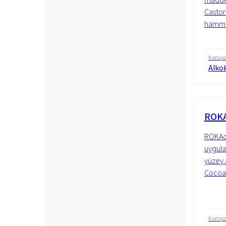
Castor 
hammad
Kompo
Alkok
ROKA
ROKAce
uygula
yüzey 
Cocoate
Kompo