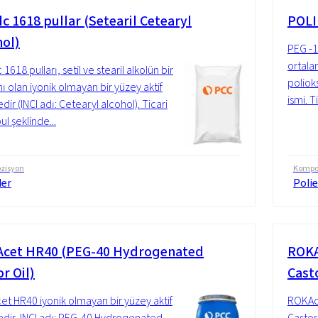
c 1618 pullar (Setearil Cetearyl
POLI
hol)
PEG -1
ortala
1618 pulları, setil ve stearil alkolün bir
polioks
mı olan iyonik olmayan bir yüzey aktif
ismi. T
ir (INCI adı: Cetearyl alcohol). Ticari
ul şeklinde...
zisyon
Kompo
ler
Polie
cet HR40 (PEG-40 Hydrogenated
ROKA
r Oil)
Casto
t HR40 iyonik olmayan bir yüzey aktif
ROKAc
ir, INCI adı: PEG-40 Hydrogenated
Castor 