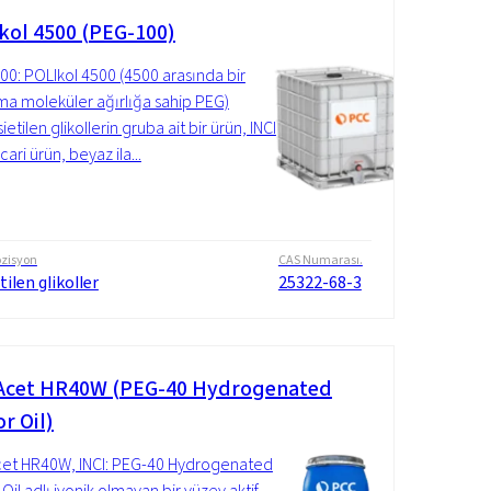
kol 4500 (PEG-100)
00: POLIkol 4500 (4500 arasında bir
ma moleküler ağırlığa sahip PEG)
ietilen glikollerin gruba ait bir ürün, INCI
icari ürün, beyaz ila...
zisyon
CAS Numarası.
tilen glikoller
25322-68-3
cet HR40W (PEG-40 Hydrogenated
r Oil)
et HR40W, INCI: PEG-40 Hydrogenated
Oil adlı iyonik olmayan bir yüzey aktif