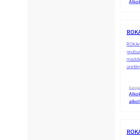
Alkok
ROKA
ROKAno
grubun
madde
üretilm
Kompo
Alkok
alkol
ROKA