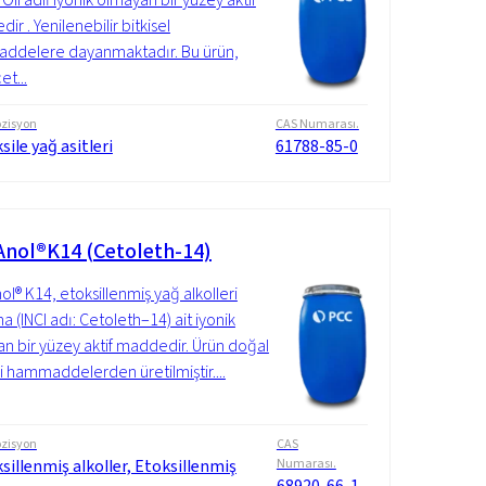
r . Yenilenebilir bitkisel
ddelere dayanmaktadır. Bu ürün,
t...
zisyon
CAS Numarası.
sile yağ asitleri
61788-85-0
nol®K14 (Cetoleth-14)
l® K14, etoksillenmiş yağ alkolleri
a (INCI adı: Cetoleth–14) ait iyonik
n bir yüzey aktif maddedir. Ürün doğal
i hammaddelerden üretilmiştir....
zisyon
CAS
sillenmiş alkoller, Etoksillenmiş
Numarası.
68920-66-1