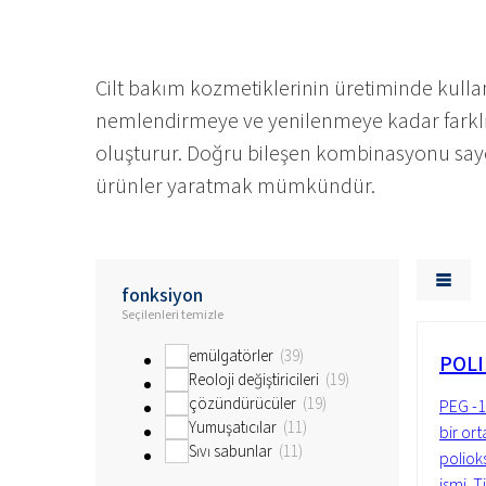
Cilt bakım kozmetiklerinin üretiminde kul
nemlendirmeye ve yenilenmeye kadar farklı ci
oluşturur. Doğru bileşen kombinasyonu sayes
ürünler yaratmak mümkündür.
fonksiyon
Seçilenleri temizle
emülgatörler
39
POLI
Reoloji değiştiricileri
19
çözündürücüler
19
PEG -1
Yumuşatıcılar
11
bir or
Sıvı sabunlar
11
polioks
ismi. T