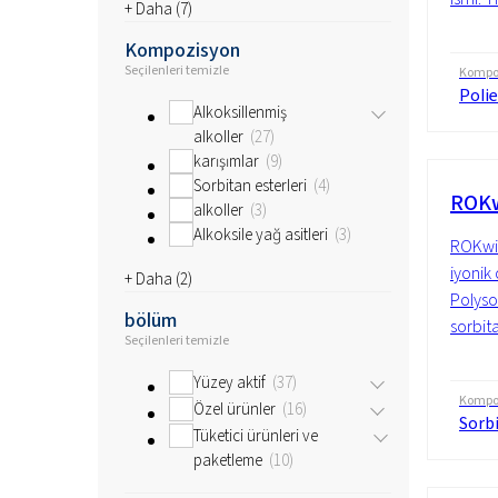
+ Daha (
7
)
Kompozisyon
Seçilenleri temizle
Kompo
Polie
Alkoksillenmiş
alkoller
27
karışımlar
9
Sorbitan esterleri
4
ROKw
alkoller
3
Alkoksile yağ asitleri
3
ROKwi
iyonik
+ Daha (
2
)
Polyso
bölüm
sorbita
Seçilenleri temizle
Yüzey aktif
37
Kompo
Özel ürünler
16
Sorbi
Tüketici ürünleri ve
paketleme
10