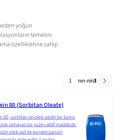
emeden yoğun
ülasyonların temelini
ama özelliklerine sahip
nın-nin
3
in 80 (Sorbitan Oleate)
80, sorbitan ve oleik asidin bir türevi
yonik olmayan bir yüzey aktif maddedir.
olün oleik asit ile kondenzasyon
yonunda elde edilir. Sarıdan...