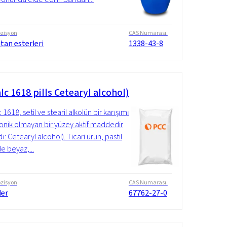
zisyon
CAS Numarası.
tan esterleri
1338-43-8
c 1618 pills Cetearyl alcohol)
1618, setil ve stearil alkolün bir karışımı
yonik olmayan bir yüzey aktif maddedir
dı: Cetearyl alcohol). Ticari ürün, pastil
e beyaz,...
zisyon
CAS Numarası.
ler
67762-27-0