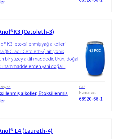
ler
nol®K3 (Cetoleth-3)
l® K3, etoksillenmiş yağ alkolleri
 (INCI adı: Cetoleth-3) ait iyonik
n bir yüzey aktif maddedir. Ürün, doğal
lı hammaddelerden yani doğal...
zisyon
CAS
sillenmiş alkoller, Etoksillenmiş
Numarası.
68920-66-1
ler
nol® L4 (Laureth-4)