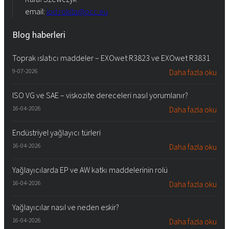
email:
iod.rokita@pcc.eu
Blog haberleri
Toprak ıslatıcı maddeler – EXOwet R3823 ve EXOwet R3831
9-07-2026
Daha fazla oku
ISO VG ve SAE – viskozite dereceleri nasıl yorumlanır?
16-04-2026
Daha fazla oku
Endüstriyel yağlayıcı türleri
16-04-2026
Daha fazla oku
Yağlayıcılarda EP ve AW katkı maddelerinin rolü
16-04-2026
Daha fazla oku
Yağlayıcılar nasıl ve neden eskir?
16-04-2026
Daha fazla oku