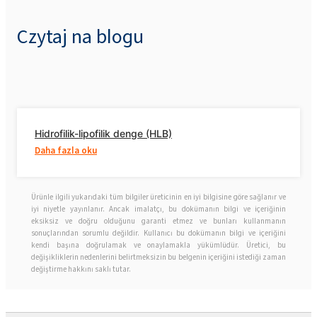
Czytaj na blogu
Hidrofilik-lipofilik denge (HLB)
Daha fazla oku
Ürünle ilgili yukarıdaki tüm bilgiler üreticinin en iyi bilgisine göre sağlanır ve
iyi niyetle yayınlanır. Ancak imalatçı, bu dokümanın bilgi ve içeriğinin
eksiksiz ve doğru olduğunu garanti etmez ve bunları kullanmanın
sonuçlarından sorumlu değildir. Kullanıcı bu dokümanın bilgi ve içeriğini
kendi başına doğrulamak ve onaylamakla yükümlüdür. Üretici, bu
değişikliklerin nedenlerini belirtmeksizin bu belgenin içeriğini istediği zaman
değiştirme hakkını saklı tutar.