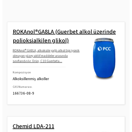
ROKAnol®GA8LA (Guerbet alkol üzerinde
polioksialkilen glikol)
ROKAnol® GA8LA, alkoksile yağlı alkol tipi iyonik
olmayan yüzey aktif maddeler arasında
sınıflandırılır. Ürün, C10 Guerbeta...
Kompozisyon
Alkoksillenmiş alkoller
CAS Numarası.
166736-08-9
Chemid LDA-211