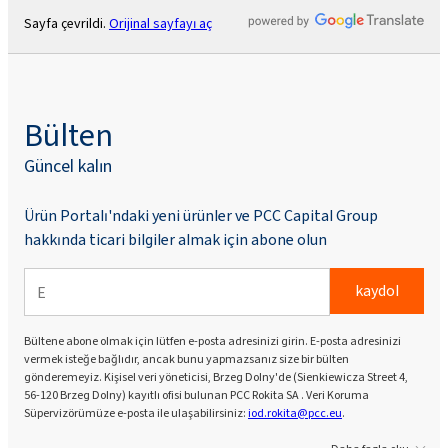
Sayfa çevrildi.
Orijinal sayfayı aç
Bülten
Güncel kalın
Ürün Portalı'ndaki yeni ürünler ve PCC Capital Group
hakkında ticari bilgiler almak için abone olun
kaydol
Bültene abone olmak için lütfen e-posta adresinizi girin. E-posta adresinizi
vermek isteğe bağlıdır, ancak bunu yapmazsanız size bir bülten
gönderemeyiz. Kişisel veri yöneticisi, Brzeg Dolny'de (Sienkiewicza Street 4,
56-120 Brzeg Dolny) kayıtlı ofisi bulunan PCC Rokita SA . Veri Koruma
Süpervizörümüze e-posta ile ulaşabilirsiniz:
iod.rokita@pcc.eu
.