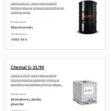
Chemid LDA-211, metal işleme ve tekstil
formülasyonlarına yağlama ve emülsifikasyon
özellikleri sağlar.
Kompozisyon
Alkanoloamides
CAS Numarası.
70983-69-6
Chemal G-35/90
Chemal G-35/90, metal işleme ve tekstil
formülasyonlarına mükemmel yağlama ve
emülsifikasyon özellikleri sağlayan yüksek...
Kompozisyon
Alkoksillenmiş alkoller,
gliseritler
CAS Numarası.