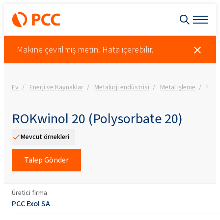
Makine çevrilmiş metin. Hata içerebilir.
Ev
Enerji ve Kaynaklar
Metalurji endüstrisi
Metal işleme
ROKw
ROKwinol 20 (Polysorbate 20)
Mevcut örnekleri
Talep Gönder
Üretici firma
PCC Exol SA