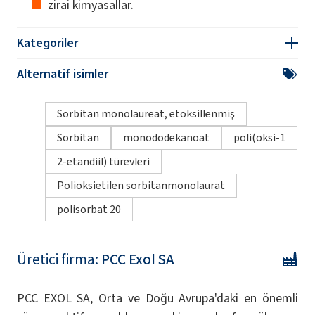
zirai kimyasallar.
Kategoriler
Alternatif isimler
Sorbitan monolaureat, etoksillenmiş
Sorbitan
monododekanoat
poli(oksi-1
2-etandiil) türevleri
Polioksietilen sorbitanmonolaurat
polisorbat 20
Üretici firma:
PCC Exol SA
PCC EXOL SA, Orta ve Doğu Avrupa'daki en önemli