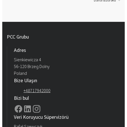
Daha fazla oku
PCC Grubu
Adres
Sienkiewicza 4
56-120 Brzeg Dolny
Poland
Bize Ulaşın
+48717942000
Bizi bul
Veri Koruyucu Süpervizörü
Rafał Szewczyk