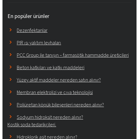
En popüler ürünler
Dezenfektanlar
PIR ısı yalıtım levhaları
PCC Group ile tanışın – farmasötik hammadde üreticileri
Beton katkıları ve katkı maddeleri
Yüzey aktif maddeler nereden satın alınır?
Membran elektrolizi ve cıva teknolojisi
Poliüretan köpük bileşenleri nereden alınır?
Sodyum hidroksit nereden alınır?
Kostik soda tedarikçileri.
Hidroklorik asit nereden alınır?