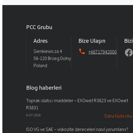
PCC Grubu
Adres
Bize Ulaşın
Bizi
Sienkiewicza 4
+48717942000
56-120 Brzeg Dolny
Poland
Blog haberleri
Toprak ıslatıcı maddeler – EXOwet R3823 ve EXOwet
R3831
9-07-2026
Daha fazla oku
ISO VG ve SAE – viskozite dereceleri nasıl yorumlanır?