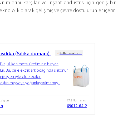
mlerini karşılar ve inşaat endüstrisi için geniş bir
knolojik olarak gelişmiş ve çevre dostu ürünler içerir.
osilika (Silika dumanı)
Kullanıma hazır
lika, silikon metal üretiminin bir yan
ür. Bu, bir elektrik ark ocağında silikonun
rjik işlemiyle elde edilen,
aştırılmış veya yoğunlaştırılmamış...
zisyon
CAS Numarası.
on
69012-64-2