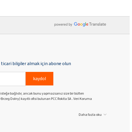
ticari bilgiler almak için abone olun
kaydol
k isteğe bağlıdır, ancak bunu yapmazsanız size bir bülten
 Brzeg Dolny) kayıtlı ofisi bulunan PCC Rokita SA . Veri Koruma
Daha fazla oku