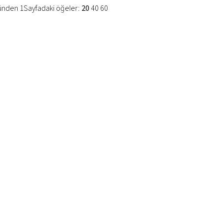
nünden 1
Sayfadaki öğeler:
20
40
60