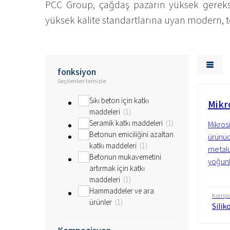
PCC Group, çağdaş pazarın yüksek gereksini
yüksek kalite standartlarına uyan modern, te
fonksiyon
Seçilenleri temizle
Sıkı beton için katkı
Mikr
maddeleri
1
Seramik katkı maddeleri
1
Mikrosi
Betonun emiciliğini azaltan
ürünüd
katkı maddeleri
1
metalu
Betonun mukavemetini
yoğunl
artırmak için katkı
maddeleri
1
Hammaddeler ve ara
Kompo
ürünler
1
Silik