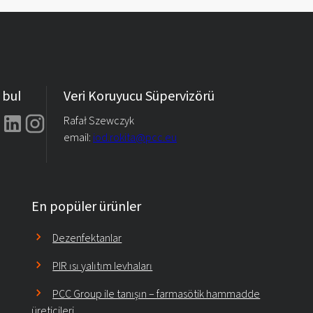
 bul
Veri Koruyucu Süpervizörü
Rafał Szewczyk
email:
iod.rokita@pcc.eu
En popüler ürünler
Dezenfektanlar
PIR ısı yalıtım levhaları
PCC Group ile tanışın – farmasötik hammadde
üreticileri