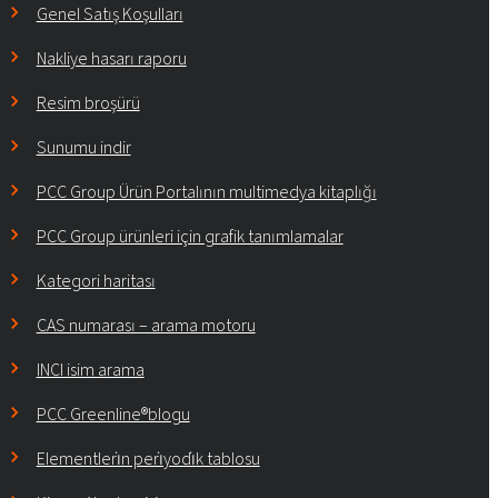
Genel Satış Koşulları
Nakliye hasarı raporu
Resim broşürü
Sunumu indir
PCC Group Ürün Portalının multimedya kitaplığı
PCC Group ürünleri için grafik tanımlamalar
Kategori haritası
CAS numarası – arama motoru
INCI isim arama
PCC Greenline®blogu
Elementleri̇n peri̇yodi̇k tablosu