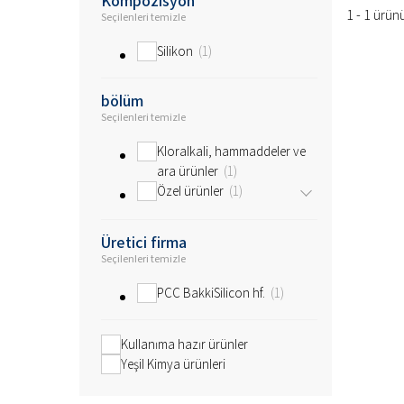
Kompozisyon
1 - 1 ürü
Seçilenleri temizle
Silikon
1
bölüm
Seçilenleri temizle
Kloralkali, hammaddeler ve
ara ürünler
1
Özel ürünler
1
Üretici firma
Seçilenleri temizle
PCC BakkiSilicon hf.
1
Kullanıma hazır ürünler
Yeşil Kimya ürünleri