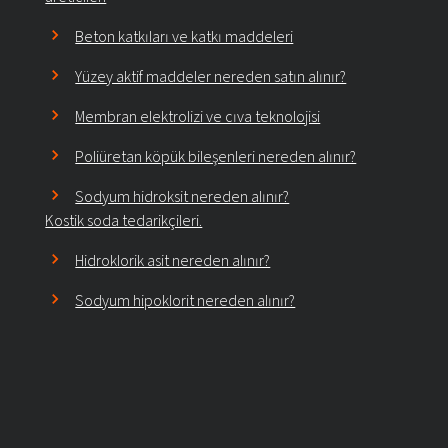
Beton katkıları ve katkı maddeleri
Yüzey aktif maddeler nereden satın alınır?
Membran elektrolizi ve cıva teknolojisi
Poliüretan köpük bileşenleri nereden alınır?
Sodyum hidroksit nereden alınır?
Kostik soda tedarikçileri.
Hidroklorik asit nereden alınır?
Sodyum hipoklorit nereden alınır?