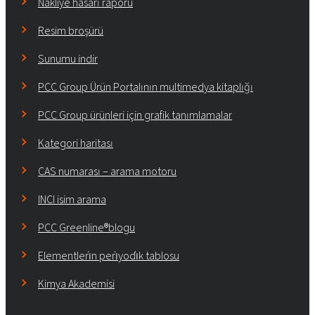
Nakliye hasarı raporu
Resim broşürü
Sunumu indir
PCC Group Ürün Portalının multimedya kitaplığı
PCC Group ürünleri için grafik tanımlamalar
Kategori haritası
CAS numarası – arama motoru
INCI isim arama
PCC Greenline®blogu
Elementleri̇n peri̇yodi̇k tablosu
Kimya Akademisi