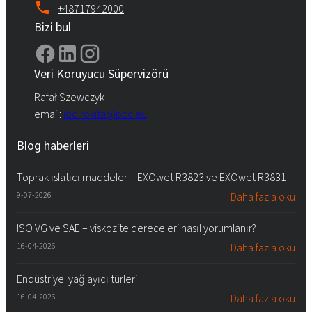
+48717942000
Bizi bul
Veri Koruyucu Süpervizörü
Rafał Szewczyk
email:
iod.rokita@pcc.eu
Blog haberleri
Toprak ıslatıcı maddeler – EXOwet R3823 ve EXOwet R3831
9-07-2026
Daha fazla oku
ISO VG ve SAE – viskozite dereceleri nasıl yorumlanır?
16-04-2026
Daha fazla oku
Endüstriyel yağlayıcı türleri
16-04-2026
Daha fazla oku