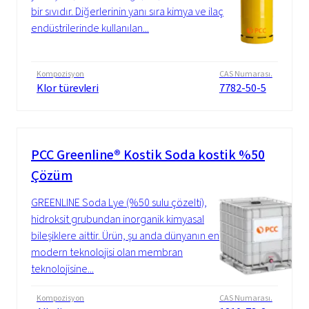
bir sıvıdır. Diğerlerinin yanı sıra kimya ve ilaç
endüstrilerinde kullanılan...
Kompozisyon
CAS Numarası.
Klor türevleri
7782-50-5
PCC Greenline® Kostik Soda kostik %50
Çözüm
GREENLINE Soda Lye (%50 sulu çözelti),
hidroksit grubundan inorganik kimyasal
bileşiklere aittir. Ürün, şu anda dünyanın en
modern teknolojisi olan membran
teknolojisine...
Kompozisyon
CAS Numarası.