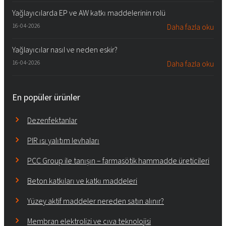
Yağlayıcılarda EP ve AW katkı maddelerinin rolü
16-04-2026
Daha fazla oku
Yağlayıcılar nasıl ve neden eskir?
16-04-2026
Daha fazla oku
En popüler ürünler
Dezenfektanlar
PIR ısı yalıtım levhaları
PCC Group ile tanışın – farmasötik hammadde üreticileri
Beton katkıları ve katkı maddeleri
Yüzey aktif maddeler nereden satın alınır?
Membran elektrolizi ve cıva teknolojisi