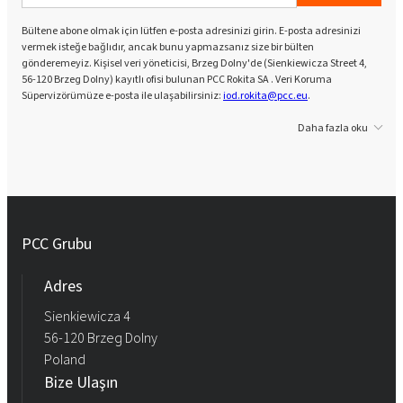
Bültene abone olmak için lütfen e-posta adresinizi girin. E-posta adresinizi
vermek isteğe bağlıdır, ancak bunu yapmazsanız size bir bülten
gönderemeyiz. Kişisel veri yöneticisi, Brzeg Dolny'de (Sienkiewicza Street 4,
56-120 Brzeg Dolny) kayıtlı ofisi bulunan PCC Rokita SA . Veri Koruma
Süpervizörümüze e-posta ile ulaşabilirsiniz:
iod.rokita@pcc.eu
.
Daha fazla oku
PCC Grubu
Adres
Sienkiewicza 4
56-120 Brzeg Dolny
Poland
Bize Ulaşın