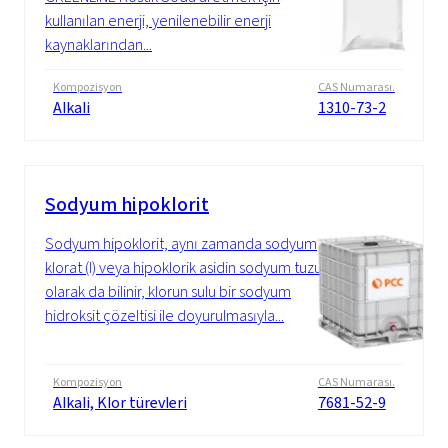
kullanılan enerji, yenilenebilir enerji
kaynaklarından...
Kompozisyon
CAS Numarası.
Alkali
1310-73-2
Sodyum hipoklorit
Sodyum hipoklorit, aynı zamanda sodyum
klorat (I) veya hipoklorik asidin sodyum tuzu
olarak da bilinir, klorun sulu bir sodyum
hidroksit çözeltisi ile doyurulmasıyla...
Kompozisyon
CAS Numarası.
Alkali, Klor türevleri
7681-52-9