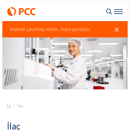
Makine çevrilmiş metin. Hata içerebilir.
Ev
İlaç
İlaç