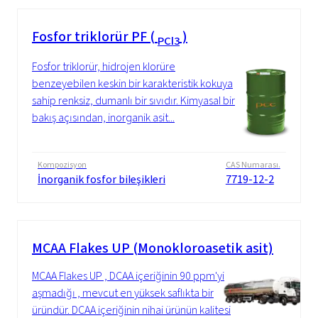
Fosfor triklorür PF (
)
PCl3
Fosfor triklorür, hidrojen klorüre
benzeyebilen keskin bir karakteristik kokuya
sahip renksiz, dumanlı bir sıvıdır. Kimyasal bir
bakış açısından, inorganik asit...
Kompozisyon
CAS Numarası.
İnorganik fosfor bileşikleri
7719-12-2
MCAA Flakes UP (Monokloroasetik asit)
MCAA Flakes UP , DCAA içeriğinin 90 ppm'yi
aşmadığı , mevcut en yüksek saflıkta bir
üründür. DCAA içeriğinin nihai ürünün kalitesi