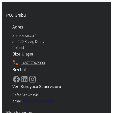
PCC Grubu
Adres
Sienkiewicza 4
56-120 Brzeg Dolny
Poland
Bize Ulaşın
+48717942000
Bizi bul
Veri Koruyucu Süpervizörü
Rafał Szewczyk
email:
iod.rokita@pcc.eu
Blog haberleri