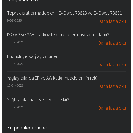
Toprak ıslatıcı maddeler – EXOwet R3823 ve EXOwet R3831
9-07-2026
Daha fazla oku
ISO VG ve SAE – viskozite dereceleri nasıl yorumlanır?
16-04-2026
Daha fazla oku
Endüstriyel yağlayıcı türleri
16-04-2026
Daha fazla oku
Yağlayıcılarda EP ve AW katkı maddelerinin rolü
16-04-2026
Daha fazla oku
Yağlayıcılar nasıl ve neden eskir?
16-04-2026
Daha fazla oku
En popüler ürünler