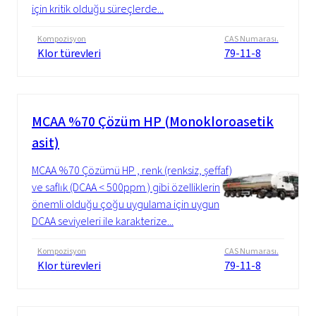
için kritik olduğu süreçlerde...
Kompozisyon
CAS Numarası.
Klor türevleri
79-11-8
MCAA %70 Çözüm HP (Monokloroasetik
asit)
MCAA %70 Çözümü HP , renk (renksiz, şeffaf)
ve saflık (DCAA < 500ppm ) gibi özelliklerin
önemli olduğu çoğu uygulama için uygun
DCAA seviyeleri ile karakterize...
Kompozisyon
CAS Numarası.
Klor türevleri
79-11-8