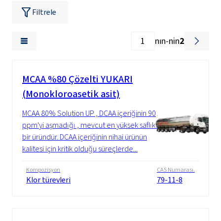
Filtrele
nın-nin
2
MCAA %80 Çözelti YUKARI
(Monokloroasetik asit)
MCAA 80% Solution UP , DCAA içeriğinin 90
ppm'yi aşmadığı , mevcut en yüksek saflıkta
bir üründür. DCAA içeriğinin nihai ürünün
kalitesi için kritik olduğu süreçlerde...
Kompozisyon
CAS Numarası.
Klor türevleri
79-11-8