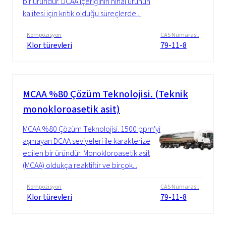
bir üründür. DCAA içeriğinin nihai ürünün
kalitesi için kritik olduğu süreçlerde...
Kompozisyon
CAS Numarası.
Klor türevleri
79-11-8
MCAA %80 Çözüm Teknolojisi. (Teknik
monokloroasetik asit)
MCAA %80 Çözüm Teknolojisi. 1500 ppm'yi
aşmayan DCAA seviyeleri ile karakterize
edilen bir üründür. Monokloroasetik asit
(MCAA) oldukça reaktiftir ve birçok...
Kompozisyon
CAS Numarası.
Klor türevleri
79-11-8