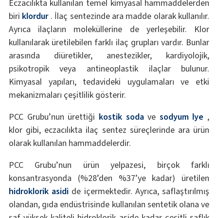
Eczacılıkta kullanılan temel kimyasal hammaddelerden
biri
klordur
.
İlaç sentezinde ara madde olarak kullanılır.
Ayrıca ilaçların moleküllerine de yerleşebilir. Klor
kullanılarak üretilebilen farklı ilaç grupları vardır. Bunlar
arasında diüretikler, anestezikler, kardiyolojik,
psikotropik veya antineoplastik ilaçlar bulunur.
Kimyasal yapıları, tedavideki uygulamaları ve etki
mekanizmaları çeşitlilik gösterir.
PCC Grubu’nun ürettiği
kostik soda
ve
sodyum lye
,
klor gibi, eczacılıkta ilaç sentez süreçlerinde ara ürün
olarak kullanılan hammaddelerdir.
PCC Grubu’nun ürün yelpazesi, birçok farklı
konsantrasyonda (%28’den %37’ye kadar) üretilen
hidroklorik asidi
de içermektedir. Ayrıca, saflaştırılmış
olandan, gıda endüstrisinde kullanılan sentetik olana ve
saf yüksek kaliteli hidroklorik aside kadar çeşitli saflık