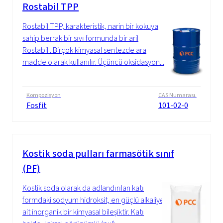
Rostabil TPP
Rostabil TPP, karakteristik, narin bir kokuya
sahip berrak bir sıvı formunda bir aril
Rostabil . Birçok kimyasal sentezde ara
madde olarak kullanılır. Üçüncü oksidasyon...
Kompozisyon
CAS Numarası.
Fosfit
101-02-0
Kostik soda pulları farmasötik sınıf
(PF)
Kostik soda olarak da adlandırılan katı
formdaki sodyum hidroksit, en güçlü alkaliye
ait inorganik bir kimyasal bileşiktir. Katı