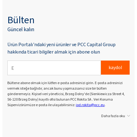
Bülten
Güncel kalın
Ürün Portalı'ndaki yeni ürünler ve PCC Capital Group
hakkında ticari bilgiler almak için abone olun
kaydol
Bültene abone olmak için lütfen e-posta adresinizi girin. E-posta adresinizi
vermek isteğe bağlıdır, ancak bunu yapmazsanız size bir bülten
gönderemeyiz. Kişisel veri yöneticisi, Brzeg Dolny'de (Sienkiewicza Street 4,
56-120 Brzeg Dolny) kayıtlı ofisi bulunan PCC Rokita SA . Veri Koruma
Süpervizörümüze e-posta ile ulaşabilirsiniz:
iod.rokita@pcc.eu
.
Daha fazla oku