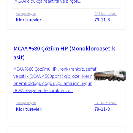
(MCAA) oldukça reaktiftir ve birçok...
Kompozisyon
CAS Numarası.
Klor türevleri
79-11-8
MCAA %80 Çözüm HP (Monokloroasetik
asit)
MCAA %80 Çözümü HP , renk (renksiz, şeffaf)
ve saflık (DCAA < 500ppm ) gibi özelliklerin
önemli olduğu çoğu uygulama için uygun
DCAA seviyeleri ile karakterize...
Kompozisyon
CAS Numarası.
Klor türevleri
79-11-8