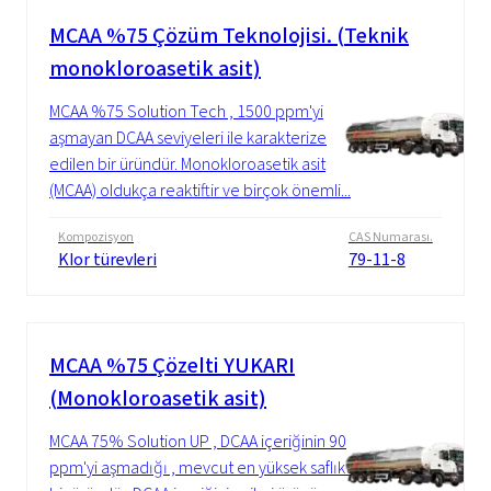
MCAA %75 Çözüm Teknolojisi. (Teknik
monokloroasetik asit)
MCAA %75 Solution Tech , 1500 ppm'yi
aşmayan DCAA seviyeleri ile karakterize
edilen bir üründür. Monokloroasetik asit
(MCAA) oldukça reaktiftir ve birçok önemli...
Kompozisyon
CAS Numarası.
Klor türevleri
79-11-8
MCAA %75 Çözelti YUKARI
(Monokloroasetik asit)
MCAA 75% Solution UP , DCAA içeriğinin 90
ppm'yi aşmadığı , mevcut en yüksek saflıkta