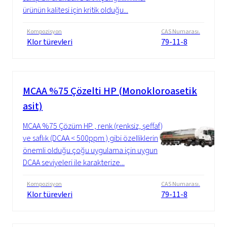
ürünün kalitesi için kritik olduğu...
Kompozisyon
CAS Numarası.
Klor türevleri
79-11-8
MCAA %75 Çözelti HP (Monokloroasetik
asit)
MCAA %75 Çözüm HP , renk (renksiz, şeffaf)
ve saflık (DCAA < 500ppm ) gibi özelliklerin
önemli olduğu çoğu uygulama için uygun
DCAA seviyeleri ile karakterize...
Kompozisyon
CAS Numarası.
Klor türevleri
79-11-8