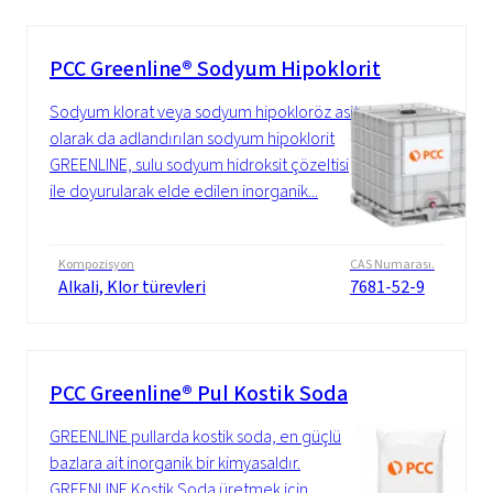
PCC Greenline® Sodyum Hipoklorit
Sodyum klorat veya sodyum hipokloröz asit
olarak da adlandırılan sodyum hipoklorit
GREENLINE, sulu sodyum hidroksit çözeltisi
ile doyurularak elde edilen inorganik...
Kompozisyon
CAS Numarası.
Alkali, Klor türevleri
7681-52-9
PCC Greenline® Pul Kostik Soda
GREENLINE pullarda kostik soda, en güçlü
bazlara ait inorganik bir kimyasaldır.
GREENLINE Kostik Soda üretmek için