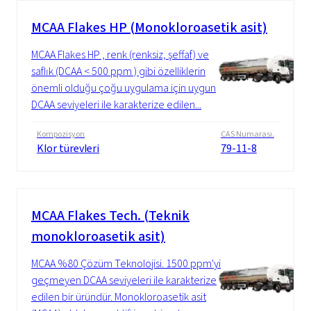
MCAA Flakes HP (Monokloroasetik asit)
MCAA Flakes HP , renk (renksiz, şeffaf) ve
saflık (DCAA < 500 ppm ) gibi özelliklerin
önemli olduğu çoğu uygulama için uygun
DCAA seviyeleri ile karakterize edilen...
Kompozisyon
CAS Numarası.
Klor türevleri
79-11-8
MCAA Flakes Tech. (Teknik
monokloroasetik asit)
MCAA %80 Çözüm Teknolojisi. 1500 ppm'yi
geçmeyen DCAA seviyeleri ile karakterize
edilen bir üründür. Monokloroasetik asit