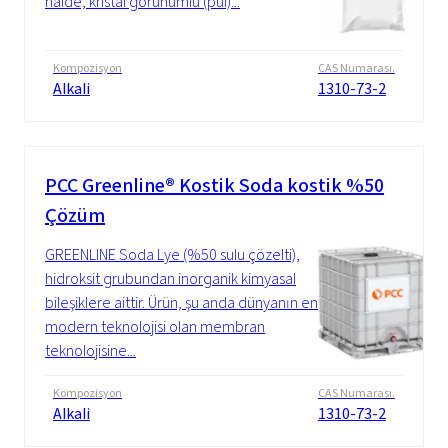
halde, kristal görünümlü (pul)...
Kompozisyon
CAS Numarası.
Alkali
1310-73-2
PCC Greenline® Kostik Soda kostik %50
Çözüm
GREENLINE Soda Lye (%50 sulu çözelti),
hidroksit grubundan inorganik kimyasal
bileşiklere aittir. Ürün, şu anda dünyanın en
modern teknolojisi olan membran
teknolojisine...
Kompozisyon
CAS Numarası.
Alkali
1310-73-2