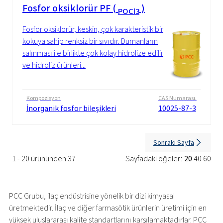
Fosfor oksiklorür PF (
)
POCl3
Fosfor oksiklorür, keskin, çok karakteristik bir
kokuya sahip renksiz bir sıvıdır. Dumanların
salınması ile birlikte çok kolay hidrolize edilir
ve hidroliz ürünleri...
Kompozisyon
CAS Numarası.
İnorganik fosfor bileşikleri
10025-87-3
Sonraki Sayfa
1 - 20 ürününden 37
Sayfadaki öğeler:
20
40
60
PCC Grubu, ilaç endüstrisine yönelik bir dizi kimyasal
üretmektedir. İlaç ve diğer farmasötik ürünlerin üretimi için en
yüksek uluslararası kalite standartlarını karşılamaktadırlar. PCC