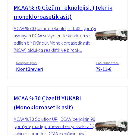
MCAA %70 Çözüm Teknolojisi. (Teknik
monokloroasetik asit)
MCAA %70 Çözüm Teknolojisi. 1500 ppm'yi
aşmayan DCAA seviyeleri ile karakterize
edilen bir üründür. Monokloroasetik asit
(MCAA) oldukça reaktiftir ve birçok...
Kompozisyon
CAS Numarası.
Klor türevleri
79-11-8
MCAA %70 Çözelti YUKARI
(Monokloroasetik asit)
MCAA %70 Solution UP , DCAA içeriğinin 90
ppm'yi aşmadığı , mevcut en yüksek saflığa
sahip bir üründür. DCAA içeriğinin nihai