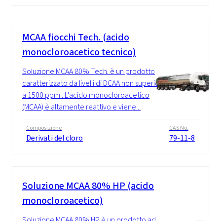
MCAA fiocchi Tech. (acido
monocloroacetico tecnico)
Soluzione MCAA 80% Tech. è un prodotto
caratterizzato da livelli di DCAA non superiori
a 1500 ppm . L'acido monocloroacetico
(MCAA) è altamente reattivo e viene...
Composizione
CAS No.
Derivati del cloro
79-11-8
Soluzione MCAA 80% HP (acido
monocloroacetico)
Soluzione MCAA 80% HP è un prodotto ad