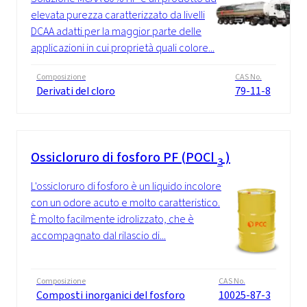
elevata purezza caratterizzato da livelli
DCAA adatti per la maggior parte delle
applicazioni in cui proprietà quali colore...
Composizione
CAS No.
Derivati del cloro
79-11-8
Ossicloruro di fosforo PF (POCl
)
3
L'ossicloruro di fosforo è un liquido incolore
con un odore acuto e molto caratteristico.
È molto facilmente idrolizzato, che è
accompagnato dal rilascio di...
Composizione
CAS No.
Composti inorganici del fosforo
10025-87-3