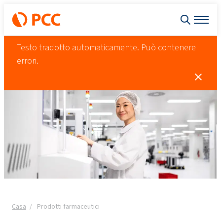
Testo tradotto automaticamente. Può contenere
errori.
Casa
Prodotti farmaceutici