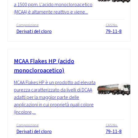
a 1500 ppm. L'acido monocloroacetico
(MCAA) è altamente reattivo e viene...
Composizione
CAS No.
Derivati del cloro
79-11-8
MCAA Flakes HP (acido
monocloroacetico)
MCAA Flakes HP è un prodotto ad elevata
purezza caratterizzato da livelli di DCAA
adatti per la maggior parte delle
applicazioni in cui proprietà quali colore
(incolore,...
Composizione
CAS No.
Derivati del cloro
79-11-8