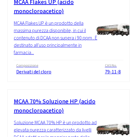
MCAA Flakes UP (acido
monocloroacetico)
MCAA Flakes UP è un prodotto della
massima purezza disponibile, in cui il
contenuto di DCAA non supera i 90 ppm . È
destinato all'uso principalmente in
farmacia...
Composizione
CAS No.
Derivati del cloro
79-11-8
MCAA 70% Soluzione HP (acido
monocloroacetico)
Soluzione MCAA 70% HP è un prodotto ad
elevata purezza caratterizzato da livelli