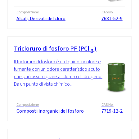
Composizione
CAS No.
Alcali, Derivati del cloro
7681-52-9
Tricloruro di fosforo PF (PCl
)
3
Il tricloruro di fosforo è un liquido incolore e
fumante con un odore caratteristico acuto
che può assomigliare al cloruro di idrogeno.
Da un punto di vista chimico...
Composizione
CAS No.
Composti inorganici del fosforo
7719-12-2