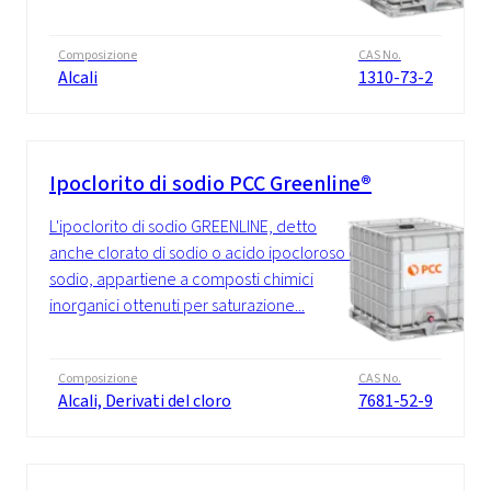
Composizione
CAS No.
Alcali
1310-73-2
Ipoclorito di sodio PCC Greenline®
L'ipoclorito di sodio GREENLINE, detto
anche clorato di sodio o acido ipocloroso di
sodio, appartiene a composti chimici
inorganici ottenuti per saturazione...
Composizione
CAS No.
Alcali, Derivati del cloro
7681-52-9