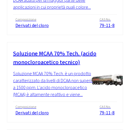
DCAA adatti per la maggior parte delle
applicazioni in cui proprietà quali colore...
Composizione
CAS No.
Derivati del cloro
79-11-8
Soluzione MCAA 70% Tech. (acido
monocloroacetico tecnico)
Soluzione MCAA 70% Tech. è un prodotto
caratterizzato da livelli di DCAA non superiori
a 1500 ppm. L'acido monocloroacetico
(MCAA) è altamente reattivo e viene...
Composizione
CAS No.
Derivati del cloro
79-11-8