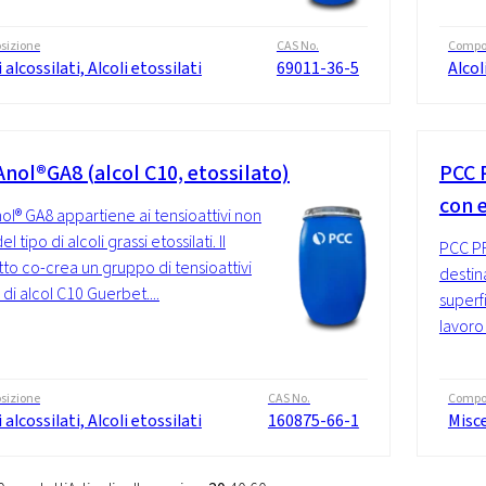
sizione
CAS No.
Compo
i alcossilati, Alcoli etossilati
69011-36-5
Alcol
nol®GA8 (alcol C10, etossilato)
PCC 
con e
l® GA8 appartiene ai tensioattivi non
el tipo di alcoli grassi etossilati. Il
PCC PR
to co-crea un gruppo di tensioattivi
destina
di alcol C10 Guerbet....
superfi
lavoro 
sizione
CAS No.
Compo
i alcossilati, Alcoli etossilati
160875-66-1
Misc