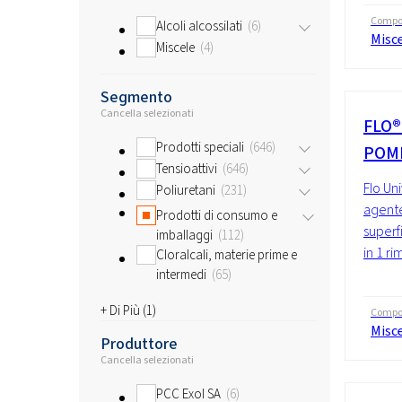
Compo
Alcoli alcossilati
6
Misc
Miscele
4
Segmento
Cancella selezionati
FLO®
Prodotti speciali
646
POM
Tensioattivi
646
Flo Un
Poliuretani
231
agente
Prodotti di consumo e
superfi
imballaggi
112
in 1 ri
Cloralcali, materie prime e
intermedi
65
+ Di Più (
1
)
Compo
Misc
Produttore
Cancella selezionati
PCC Exol SA
6