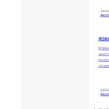
Compo
Alcol
ROKA
ROKAno
ionici d
prodot
a base 
Compo
Alcol