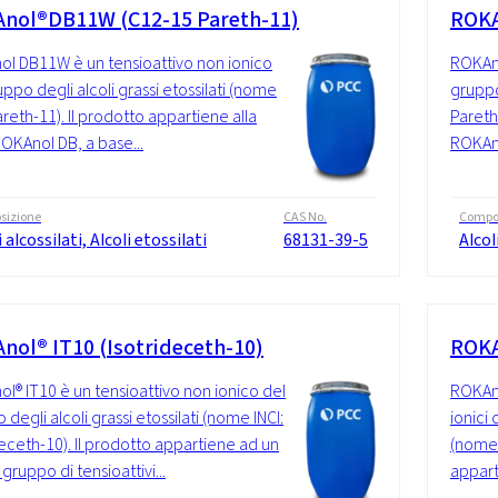
nol®DB11W (C12-15 Pareth-11)
ROKA
l DB11W è un tensioattivo non ionico
ROKAno
uppo degli alcoli grassi etossilati (nome
gruppo 
areth-11). Il prodotto appartiene alla
Pareth
ROKAnol DB, a base...
ROKAno
sizione
CAS No.
Compo
i alcossilati, Alcoli etossilati
68131-39-5
Alcol
nol® IT10 (Isotrideceth-10)
ROKA
l® IT10 è un tensioattivo non ionico del
ROKAno
degli alcoli grassi etossilati (nome INCI:
ionici 
deceth-10). Il prodotto appartiene ad un
(nome 
gruppo di tensioattivi...
appart