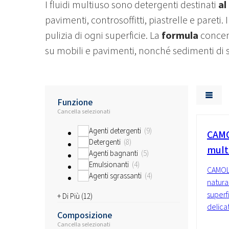
I fluidi multiuso sono detergenti destinati
al
pavimenti, controsoffitti, piastrelle e pareti
pulizia di ogni superficie. La
formula
concen
su mobili e pavimenti, nonché sedimenti di s
Funzione
Cancella selezionati
Agenti detergenti
9
CAMO
Detergenti
8
mult
Agenti bagnanti
5
Emulsionanti
4
CAMOLI
Agenti sgrassanti
4
natura
superfi
+ Di Più (
12
)
delica
Composizione
Cancella selezionati