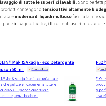
 lavaggio di tutte le superfici lavabili
. Sono perfetti 
. I prodotti contengono
tensioattivi altamente biodeg
trata e
moderna di liquidi multiuso
facilita la rimozi
apone in bagno. Inoltre, i fluidi multiuso rimuovono le
LIN® Mak & Akacja - eco Detergente
FLO®
iuso 750 ml
Pronto all'uso
Pront
N® Mak & Akacja è un fluido universale
FLO U
le che pulisce efficacemente tutte le
prodot
ci lavabili. Si prende cura di loro
superfi
tamente, senza lasciare...
lava e