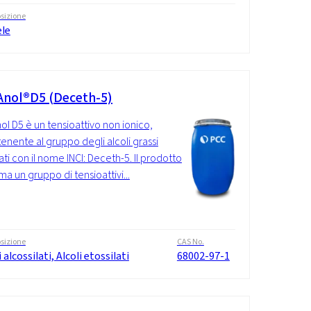
sizione
ele
nol®D5 (Deceth-5)
l D5 è un tensioattivo non ionico,
enente al gruppo degli alcoli grassi
ati con il nome INCI: Deceth-5. Il prodotto
ma un gruppo di tensioattivi...
sizione
CAS No.
i alcossilati, Alcoli etossilati
68002-97-1