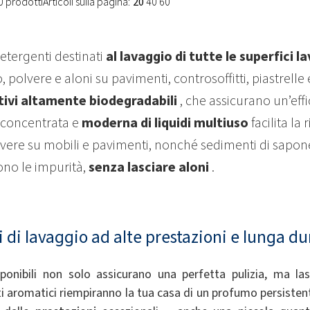
10 prodotti
Articoli sulla pagina:
20
40
60
detergenti destinati
al lavaggio di tutte le superfici la
polvere e aloni su pavimenti, controsoffitti, piastrelle e
tivi altamente biodegradabili
, che assicurano un’effi
concentrata e
moderna di liquidi multiuso
facilita la
lvere su mobili e pavimenti, nonché sedimenti di sapone 
ono le impurità,
senza lasciare aloni
.
i di lavaggio ad alte prestazioni e lunga du
sponibili non solo assicurano una perfetta pulizia, ma 
ti aromatici riempiranno la tua casa di un profumo persistente 