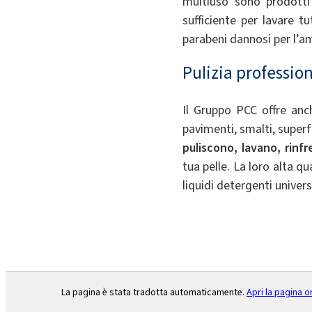
multiuso sono prodotti
sufficiente per lavare t
parabeni dannosi per l’a
Pulizia profession
Il Gruppo PCC offre an
pavimenti, smalti, superfi
puliscono, lavano, rinf
tua pelle. La loro alta q
liquidi detergenti univer
La pagina è stata tradotta automaticamente.
Apri la pagina o