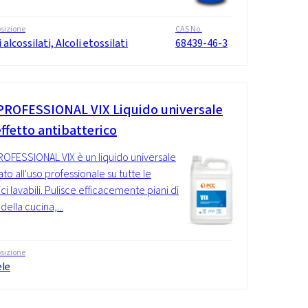
sizione
CAS No.
i alcossilati, Alcoli etossilati
68439-46-3
PROFESSIONAL VIX Liquido universale
ffetto antibatterico
OFESSIONAL VIX è un liquido universale
to all'uso professionale su tutte le
ci lavabili. Pulisce efficacemente piani di
della cucina,...
sizione
ele