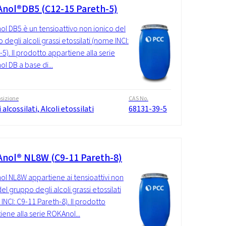
nol®DB5 (C12-15 Pareth-5)
l DB5 è un tensioattivo non ionico del
degli alcoli grassi etossilati (nome INCI:
-5). Il prodotto appartiene alla serie
l DB a base di...
sizione
CAS No.
i alcossilati, Alcoli etossilati
68131-39-5
nol® NL8W (C9-11 Pareth-8)
l NL8W appartiene ai tensioattivi non
del gruppo degli alcoli grassi etossilati
INCI: C9-11 Pareth-8). Il prodotto
iene alla serie ROKAnol...