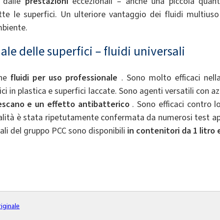
 dalle
prestazioni
eccezionali – anche una piccola quanti
utte le superfici. Un ulteriore vantaggio dei fluidi multiuso
mbiente.
ale delle superfici – fluidi universali
che
fluidi per uso professionale
. Sono molto efficaci nella 
ci in plastica e superfici laccate. Sono agenti versatili con 
rescano e un effetto antibatterico
. Sono efficaci contro l
ualità è stata ripetutamente confermata da numerosi test appl
sali del gruppo PCC sono disponibili
in contenitori da 1 litro e 
riginale