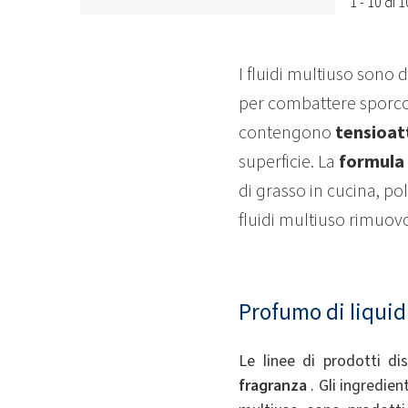
1 - 10 di 
I fluidi multiuso sono 
per combattere sporco, 
contengono
tensioat
superficie. La
formula
di grasso in cucina, po
fluidi multiuso rimuov
Profumo di liquid
Le linee di prodotti di
fragranza
. Gli ingredien