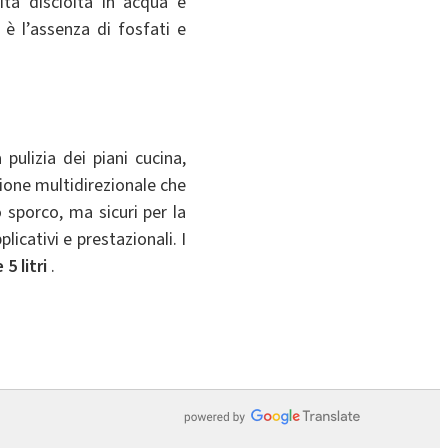
tà disciolta in acqua è
 è l’assenza di fosfati e
pulizia dei piani cucina,
azione multidirezionale che
o sporco, ma sicuri per la
icativi e prestazionali. I
5 litri
.