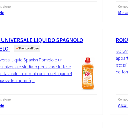
sizione
Compo
ele
Misc
 UNIVERSALE LIQUIDO SPAGNOLO
ROKA
ELO
Pronto all'uso
ROKAno
appart
iversal Liquid Spanish Pomelo è un
etossil
 universale studiato per lavare tutte le
co-for
ci lavabili. La formula unica del liquido 4
muove le impurità,...
sizione
Compo
ele
Alcol