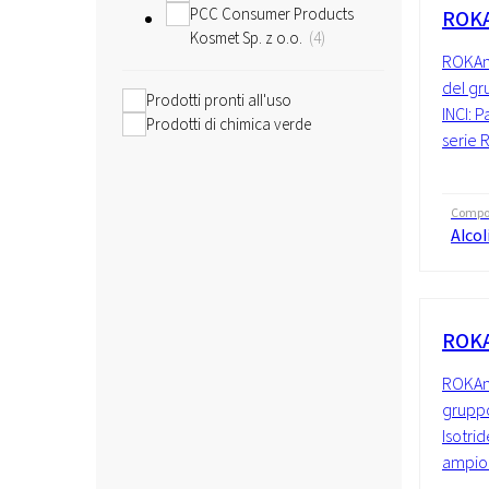
PCC Consumer Products
ROKA
Kosmet Sp. z o.o.
4
ROKAno
del gr
Prodotti pronti all'uso
INCI: P
Prodotti di chimica verde
serie 
Compo
Alcol
ROKA
ROKAno
gruppo 
Isotri
ampio 