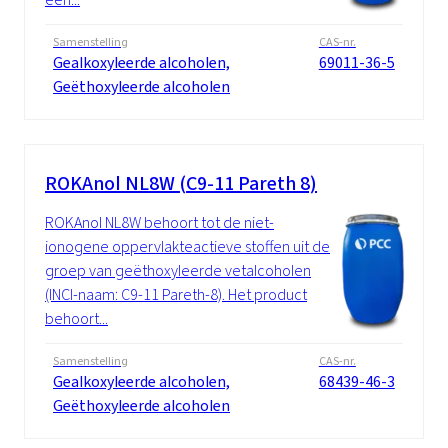
Samenstelling
CAS-nr.
Gealkoxyleerde alcoholen,
69011-36-5
Geëthoxyleerde alcoholen
ROKAnol NL8W (C9-11 Pareth 8)
ROKAnol NL8W behoort tot de niet-
ionogene oppervlakteactieve stoffen uit de
groep van geëthoxyleerde vetalcoholen
(INCI-naam: C9-11 Pareth-8). Het product
behoort...
Samenstelling
CAS-nr.
Gealkoxyleerde alcoholen,
68439-46-3
Geëthoxyleerde alcoholen