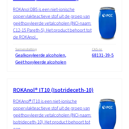
ROKAnol DB5 is een niet-ionische
oppervlakteactieve stof uit de groep van
geëthoxyleerde vetalcoholen (INCI-naam:
C12-15 Pareth-5). Het product behoort tot
de ROKAnol...
Samenstelling
CAS-nr.
Gealkoxyleerde alcoholen,
68131-39-5
Geëthoxyleerde alcoholen
ROKAnol® IT10 (Isotrideceth-10)
ROKAnol® IT10 is een niet-ionische
oppervlakteactieve stof uit de groep van
geëthoxyleerde vetalcoholen (INCI-naam:
Isotrideceth-10). Het product behoort tot
een...