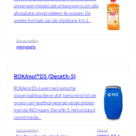
universeel middel dat ontworpen is om alle
afwasbare oppervlakken te wassen. De
unieke formule van de vloeibare 4 in 1...
Samenstelling
mengsels
ROKAnol®D5 (Deceth-5)
ROKAnol D5 is een niet-ionische
oppervlakteactieve stof, behorend tot de
groep van geëthoxyleerde vetalcoholen
met de INCI-naam: Deceth-5. Het product
vormt mede...
Samenstelling
CAS-nr.