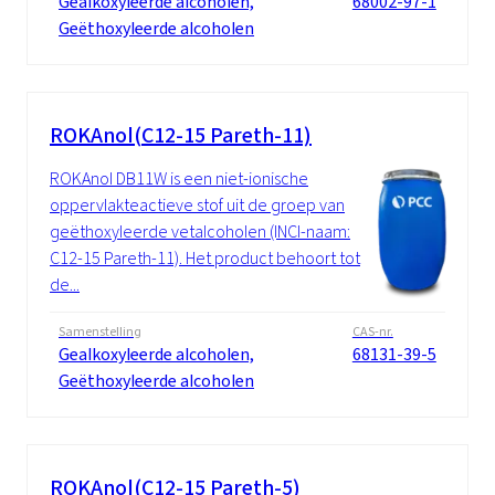
Gealkoxyleerde alcoholen,
68002-97-1
Geëthoxyleerde alcoholen
ROKAnol(C12-15 Pareth-11)
ROKAnol DB11W is een niet-ionische
oppervlakteactieve stof uit de groep van
geëthoxyleerde vetalcoholen (INCI-naam:
C12-15 Pareth-11). Het product behoort tot
de...
Samenstelling
CAS-nr.
Gealkoxyleerde alcoholen,
68131-39-5
Geëthoxyleerde alcoholen
ROKAnol(C12-15 Pareth-5)