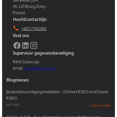
Sienkiewicza 4
56-120 Brzeg Dolny
Poland
Hoofdcontactlijn:
+48717942000
Vind ons
Supervisor gegevensbeveiliging
Rafał Szewczyk
email:
iod.rokita@pcc.eu
Blognieuws
Bodembevochtigingsmiddelen – EXOwet R3823 en EXOwet
R3831
9-07-2026
Lees verder