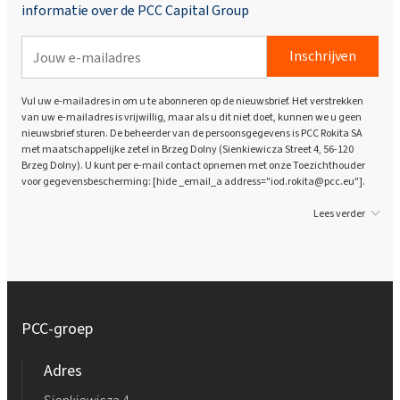
informatie over de PCC Capital Group
Inschrijven
Vul uw e-mailadres in om u te abonneren op de nieuwsbrief. Het verstrekken
van uw e-mailadres is vrijwillig, maar als u dit niet doet, kunnen we u geen
nieuwsbrief sturen. De beheerder van de persoonsgegevens is PCC Rokita SA
met maatschappelijke zetel in Brzeg Dolny (Sienkiewicza Street 4, 56-120
Brzeg Dolny). U kunt per e-mail contact opnemen met onze Toezichthouder
voor gegevensbescherming: [hide _email_a address="iod.rokita@pcc.eu"].
Lees verder
PCC-groep
Adres