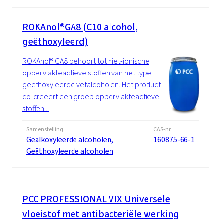
ROKAnol®GA8 (C10 alcohol,
geëthoxyleerd)
ROKAnol® GA8 behoort tot niet-ionische
oppervlakteactieve stoffen van het type
geëthoxyleerde vetalcoholen. Het product
co-creëert een groep oppervlakteactieve
stoffen...
Samenstelling
CAS-nr.
Gealkoxyleerde alcoholen,
160875-66-1
Geëthoxyleerde alcoholen
PCC PROFESSIONAL VIX Universele
vloeistof met antibacteriële werking