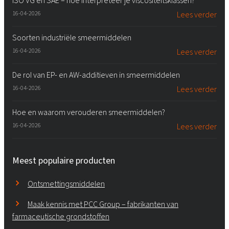
ISO VG en SAE – hoe interpreteer je viscositeitsklassen?
16-04-2026
Lees verder
Soorten industriële smeermiddelen
16-04-2026
Lees verder
De rol van EP- en AW-additieven in smeermiddelen
16-04-2026
Lees verder
Hoe en waarom verouderen smeermiddelen?
16-04-2026
Lees verder
Meest populaire producten
Ontsmettingsmiddelen
Maak kennis met PCC Group – fabrikanten van
farmaceutische grondstoffen